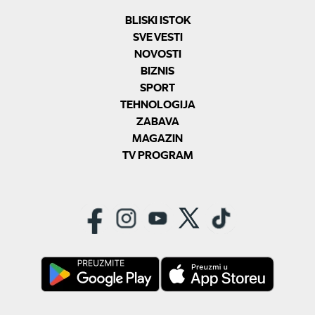
BLISKI ISTOK
SVE VESTI
NOVOSTI
BIZNIS
SPORT
TEHNOLOGIJA
ZABAVA
MAGAZIN
TV PROGRAM