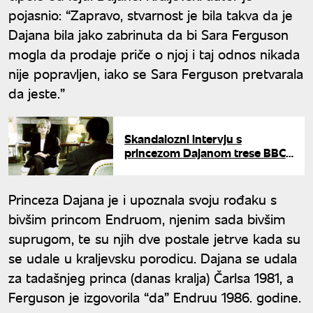
pojasnio: “Zapravo, stvarnost je bila takva da je
Dajana bila jako zabrinuta da bi Sara Ferguson
mogla da prodaje priče o njoj i taj odnos nikada
nije popravljen, iako se Sara Ferguson pretvarala
da jeste.”
Skandalozni intervju s
princezom Dajanom trese BBC:
Otkriveni detalji koji prete da im
srozaju reputaciju
Princeza Dajana je i upoznala svoju rođaku s
bivšim princom Endruom, njenim sada bivšim
suprugom, te su njih dve postale jetrve kada su
se udale u kraljevsku porodicu. Dajana se udala
za tadašnjeg princa (danas kralja) Čarlsa 1981, a
Ferguson je izgovorila “da” Endruu 1986. godine.