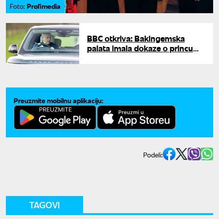
Profimedia
Foto:
BBC otkriva: Bakingemska
palata imala dokaze o princu
Endrju još 2020. godine
Preuzmite mobilnu aplikaciju:
Podeli:
TAGOVI