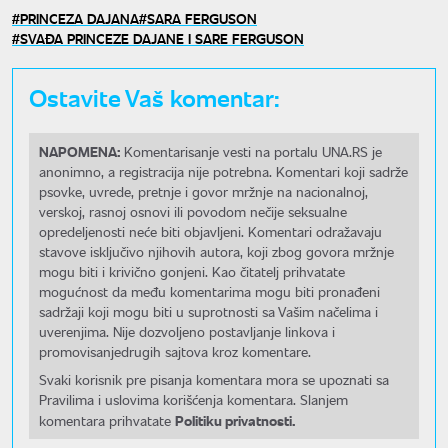
PRINCEZA DAJANA
SARA FERGUSON
SVAĐA PRINCEZE DAJANE I SARE FERGUSON
Ostavite Vaš komentar:
NAPOMENA:
Komentarisanje vesti na portalu UNA.RS je
anonimno, a registracija nije potrebna. Komentari koji sadrže
psovke, uvrede, pretnje i govor mržnje na nacionalnoj,
verskoj, rasnoj osnovi ili povodom nečije seksualne
opredeljenosti neće biti objavljeni. Komentari odražavaju
stavove isključivo njihovih autora, koji zbog govora mržnje
mogu biti i krivično gonjeni. Kao čitatelj prihvatate
mogućnost da među komentarima mogu biti pronađeni
sadržaji koji mogu biti u suprotnosti sa Vašim načelima i
uverenjima. Nije dozvoljeno postavljanje linkova i
promovisanjedrugih sajtova kroz komentare.
Svaki korisnik pre pisanja komentara mora se upoznati sa
Pravilima i uslovima korišćenja komentara. Slanjem
Politiku privatnosti.
komentara prihvatate