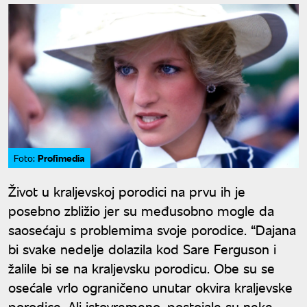
Profimedia
Foto:
Život u kraljevskoj porodici na prvu ih je
posebno zbližio jer su međusobno mogle da
saosećaju s problemima svoje porodice. “Dajana
bi svake nedelje dolazila kod Sare Ferguson i
žalile bi se na kraljevsku porodicu. Obe su se
osećale vrlo ograničeno unutar okvira kraljevske
porodice. Ali istovremeno, postojale su neke