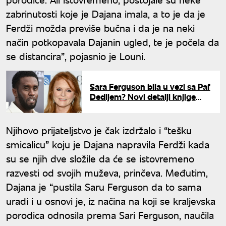
zabrinutosti koje je Dajana imala, a to je da je
Ferdži možda previše bučna i da je na neki
način potkopavala Dajanin ugled, te je počela da
se distancira”, pojasnio je Louni.
Sara Ferguson bila u vezi sa Paf
Dedijem? Novi detalji knjige
kraljevskog biografa
Njihovo prijateljstvo je čak izdržalo i “tešku
smicalicu” koju je Dajana napravila Ferdži kada
su se njih dve složile da će se istovremeno
razvesti od svojih muževa, prinčeva. Međutim,
Dajana je “pustila Saru Ferguson da to sama
uradi i u osnovi je, iz načina na koji se kraljevska
porodica odnosila prema Sari Ferguson, naučila