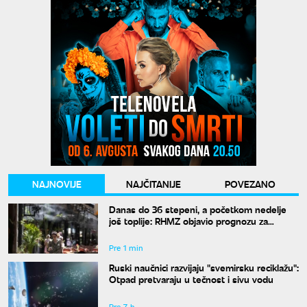
NAJNOVIJE
NAJČITANIJE
POVEZANO
Danas do 36 stepeni, a početkom nedelje
još toplije: RHMZ objavio prognozu za
naredne dane
Pre 1 min
Ruski naučnici razvijaju "svemirsku reciklažu":
Otpad pretvaraju u tečnost i sivu vodu
Pre 7 h