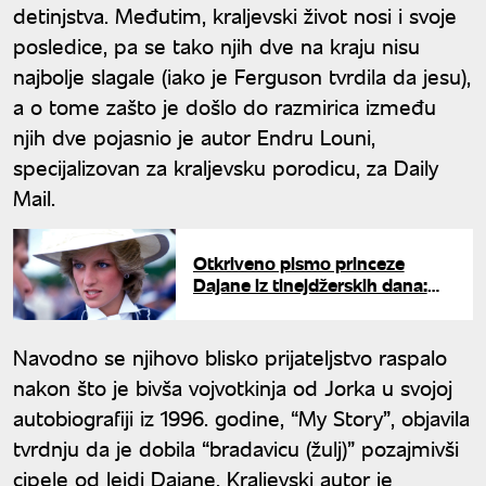
detinjstva. Međutim, kraljevski život nosi i svoje
posledice, pa se tako njih dve na kraju nisu
najbolje slagale (iako je Ferguson tvrdila da jesu),
a o tome zašto je došlo do razmirica između
njih dve pojasnio je autor Endru Louni,
specijalizovan za kraljevsku porodicu, za Daily
Mail.
Otkriveno pismo princeze
Dajane iz tinejdžerskih dana:
Ovo je bio njen najveći san
Navodno se njihovo blisko prijateljstvo raspalo
nakon što je bivša vojvotkinja od Jorka u svojoj
autobiografiji iz 1996. godine, “My Story”, objavila
tvrdnju da je dobila “bradavicu (žulj)” pozajmivši
cipele od lejdi Dajane. Kraljevski autor je