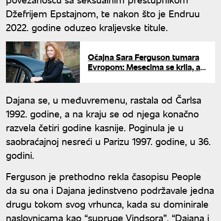
Džefrijem Epstajnom, te nakon što je Endruu
2022. godine oduzeo kraljevske titule.
Očajna Sara Ferguson tumara
Evropom: Mesecima se krila, a
sad uhvaćena u ovoj zemlji
Dajana se, u međuvremenu, rastala od Čarlsa
1992. godine, a na kraju se od njega konačno
razvela četiri godine kasnije. Poginula je u
saobraćajnoj nesreći u Parizu 1997. godine, u 36.
godini.
Ferguson je prethodno rekla časopisu People
da su ona i Dajana jedinstveno podržavale jedna
drugu tokom svog vrhunca, kada su dominirale
naslovnicama kao “supruge Vindsora”. “Dajana i