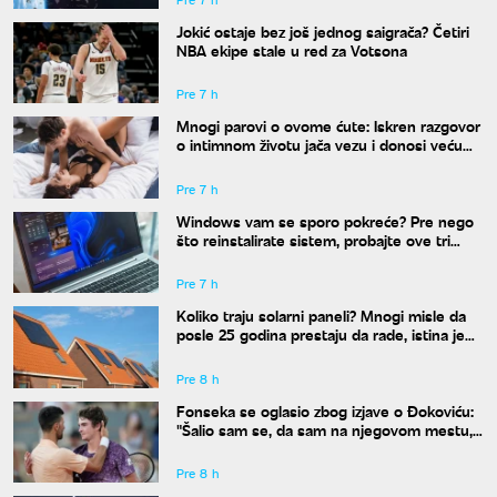
Jokić ostaje bez još jednog saigrača? Četiri
NBA ekipe stale u red za Votsona
Pre 7 h
Mnogi parovi o ovome ćute: Iskren razgovor
o intimnom životu jača vezu i donosi veću
bliskost
Pre 7 h
Windows vam se sporo pokreće? Pre nego
što reinstalirate sistem, probajte ove tri
komande
Pre 7 h
Koliko traju solarni paneli? Mnogi misle da
posle 25 godina prestaju da rade, istina je
drugačija
Pre 8 h
Fonseka se oglasio zbog izjave o Đokoviću:
"Šalio sam se, da sam na njegovom mestu,
uradio bih isto"
Pre 8 h