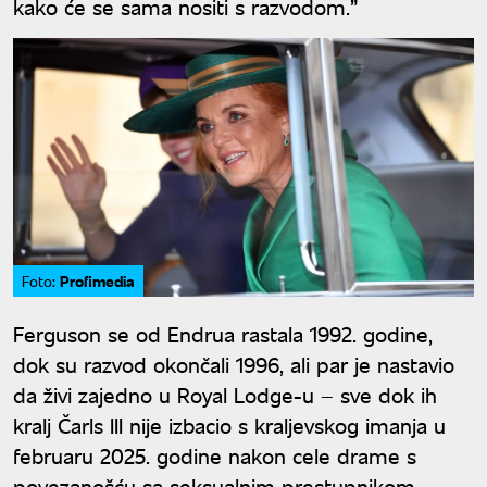
kako će se sama nositi s razvodom.”
Profimedia
Foto:
Ferguson se od Endrua rastala 1992. godine,
dok su razvod okončali 1996, ali par je nastavio
da živi zajedno u Royal Lodge-u – sve dok ih
kralj Čarls III nije izbacio s kraljevskog imanja u
februaru 2025. godine nakon cele drame s
povezanošću sa seksualnim prestupnikom