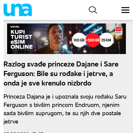
Razlog svađe princeze Dajane i Sare
Ferguson: Bile su rođake i jetrve, a
onda je sve krenulo nizbrdo
Princeza Dajana je i upoznala svoju rođaku Saru
Ferguson s bivšim princom Endruom, njenim
sada bivšim suprugom, te su njih dve postale
jetrve