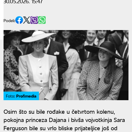
30.05.2026. 15:47
Podeli:
Profimedia
Foto:
Osim što su bile rođake u četvrtom kolenu,
pokojna princeza Dajana i bivša vojvotkinja Sara
Ferguson bile su vrlo bliske prijateljice još od