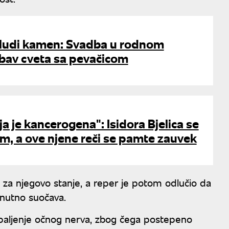
a ludi kamen: Svadba u rodnom
ubav cveta sa pevačicom
ja je kancerogena": Isidora Bjelica se
om, a ove njene reči se pamte zauvek
u za njegovo stanje, a reper je potom odlučio da
enutno suočava.
zapaljenje očnog nerva, zbog čega postepeno