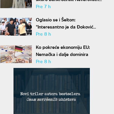
ispovest Meta Dejmona o paklu
Pre 7 h
kroz koji je prošao
Oglasio se i Šelton:
"Interesantno je da Đoković
predlaže skraćenje mečeva..."
Pre 8 h
Ko pokreće ekonomiju EU:
Nemačka i dalje dominira
Pre 8 h