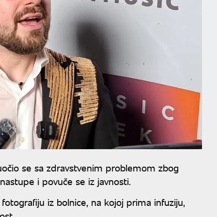
suočio se sa zdravstvenim problemom zbog
astupe i povuče se iz javnosti.
ografiju iz bolnice, na kojoj prima infuziju,
ost.