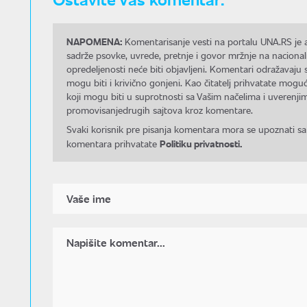
NAPOMENA:
Komentarisanje vesti na portalu UNA.RS je a
sadrže psovke, uvrede, pretnje i govor mržnje na nacional
opredeljenosti neće biti objavljeni. Komentari odražavaju 
mogu biti i krivično gonjeni. Kao čitatelj prihvatate mo
koji mogu biti u suprotnosti sa Vašim načelima i uverenjim
promovisanjedrugih sajtova kroz komentare.
Svaki korisnik pre pisanja komentara mora se upoznati sa
Politiku privatnosti.
komentara prihvatate