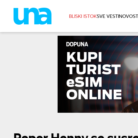
BLISKI ISTOK
SVE VESTI
NOVOST
Reper Henny se susre