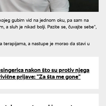
kojeg gubim vid na jednom oku, pa sam na
 a sluh je nikad bolji. Pazite se, čuvajte sebe",
a terapijama, a nastupe je morao da stavi u
singerica nakon što su protiv njega
rivične prijave: "Za šta me gone"