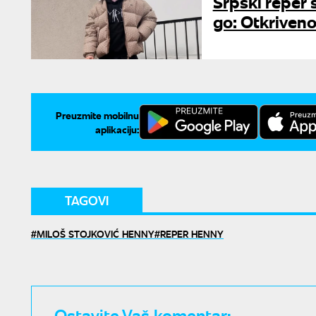
Srpski reper
go: Otkriveno
Preuzmite mobilnu
aplikaciju:
TAGOVI
MILOŠ STOJKOVIĆ HENNY
REPER HENNY
Ostavite Vaš komentar: