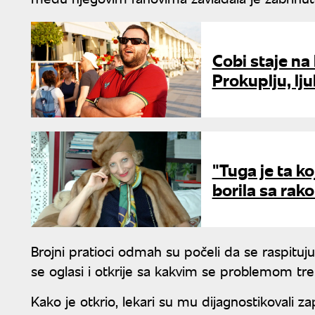
Cobi staje n
Prokuplju, lj
"Tuga je ta ko
borila sa rak
Brojni pratioci odmah su počeli da se raspituj
se oglasi i otkrije sa kakvim se problemom tr
Kako je otkrio, lekari su mu dijagnostikovali 