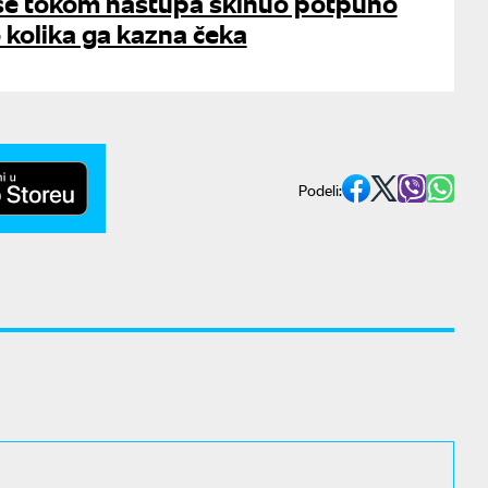
 se tokom nastupa skinuo potpuno
 kolika ga kazna čeka
Podeli: