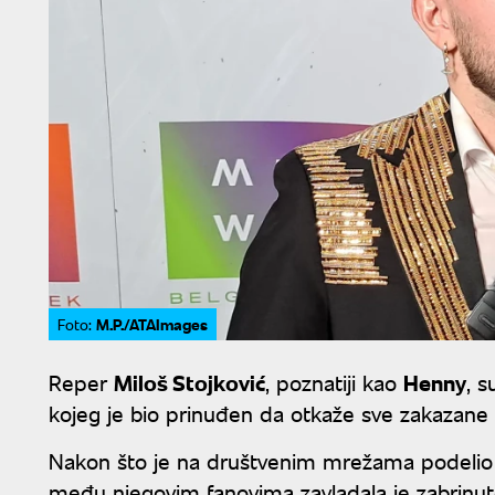
M.P./ATAImages
Foto:
Reper
Miloš Stojković
, poznatiji kao
Henny
, 
kojeg je bio prinuđen da otkaže sve zakazane n
Nakon što je na društvenim mrežama podelio fot
među njegovim fanovima zavladala je zabrinut