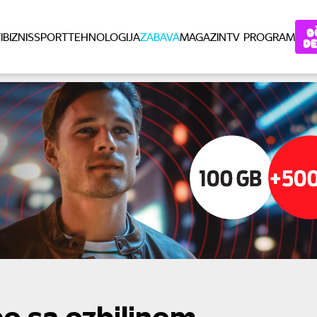
I
BIZNIS
SPORT
TEHNOLOGIJA
ZABAVA
MAGAZIN
TV PROGRAM
o sa ozbiljnom