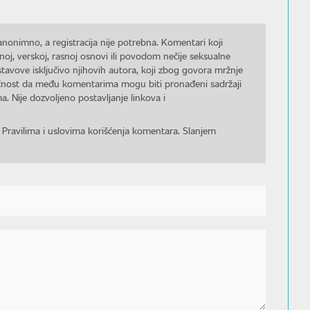
nonimno, a registracija nije potrebna. Komentari koji
noj, verskoj, rasnoj osnovi ili povodom nečije seksualne
stavove isključivo njihovih autora, koji zbog govora mržnje
gućnost da među komentarima mogu biti pronađeni sadržaji
a. Nije dozvoljeno postavljanje linkova i
 Pravilima i uslovima korišćenja komentara. Slanjem