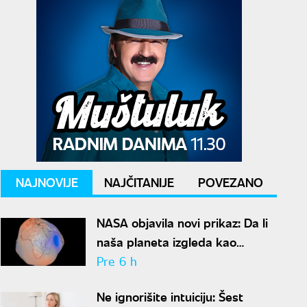
NAJNOVIJE
NAJČITANIJE
POVEZANO
NASA objavila novi prikaz: Da li
naša planeta izgleda kao
krompir ili kao plavi kliker?
Pre 6 h
Ne ignorišite intuiciju: Šest