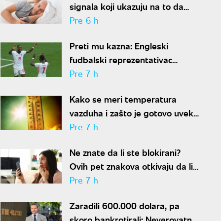
signala koji ukazuju na to da
partner krije aferu
Pre 6 h
Preti mu kazna: Engleski
fudbalski reprezentativac
optužen za napad u noćnom
Pre 7 h
klubu
Kako se meri temperatura
vazduha i zašto je gotovo uvek
niža od one koju pokazuju naši
Pre 7 h
termometri
Ne znate da li ste blokirani?
Ovih pet znakova otkivaju da li
se nalazite na nečijoj "crnoj listi"
Pre 7 h
Zaradili 600.000 dolara, pa
skoro bankrotirali: Neverovatna