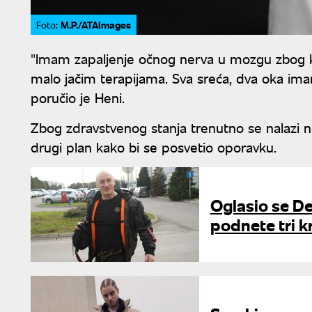
M.P./ATAImages
Foto:
"Imam zapaljenje očnog nerva u mozgu zbog 
malo jačim terapijama. Sva sreća, dva oka imam,
poručio je Heni.
Zbog zdravstvenog stanja trenutno se nalazi n
drugi plan kako bi se posvetio oporavku.
Oglasio se De
podnete tri k