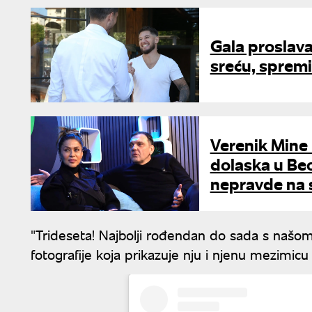
Gala proslava
sreću, spremi
Verenik Mine 
dolaska u Beo
nepravde na 
"Trideseta! Najbolji rođendan do sada s našo
fotografije koja prikazuje nju i njenu mezimicu 