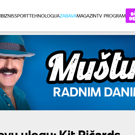
I
BIZNIS
SPORT
TEHNOLOGIJA
ZABAVA
MAGAZIN
TV PROGRAM
vu ulogu: Kit Ričards