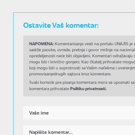
Ostavite Vaš komentar:
NAPOMENA:
Komentarisanje vesti na portalu UNA.RS je a
sadrže psovke, uvrede, pretnje i govor mržnje na nacional
opredeljenosti neće biti objavljeni. Komentari odražavaju 
mogu biti i krivično gonjeni. Kao čitatelj prihvatate mo
koji mogu biti u suprotnosti sa Vašim načelima i uverenjim
promovisanjedrugih sajtova kroz komentare.
Svaki korisnik pre pisanja komentara mora se upoznati sa
Politiku privatnosti.
komentara prihvatate