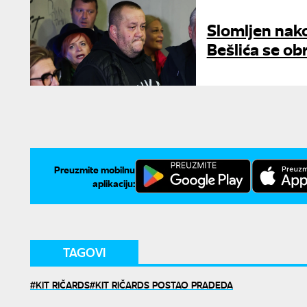
Slomljen nako
Bešlića se ob
Preuzmite mobilnu
aplikaciju:
TAGOVI
KIT RIČARDS
KIT RIČARDS POSTAO PRADEDA