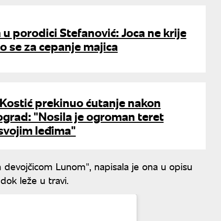
 u porodici Stefanović: Joca ne krije
o se za cepanje majica
Kostić prekinuo ćutanje nakon
grad: "Nosila je ogroman teret
svojim leđima"
m devojčicom Lunom", napisala je ona u opisu
dok leže u travi.