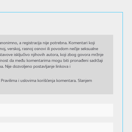
nonimno, a registracija nije potrebna. Komentari koji
noj, verskoj, rasnoj osnovi ili povodom nečije seksualne
stavove isključivo njihovih autora, koji zbog govora mržnje
gućnost da među komentarima mogu biti pronađeni sadržaji
a. Nije dozvoljeno postavljanje linkova i
 Pravilima i uslovima korišćenja komentara. Slanjem