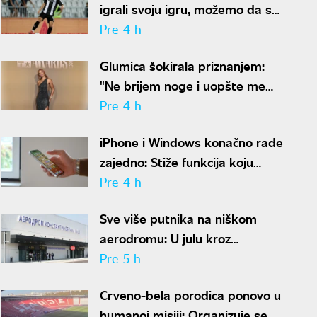
igrali svoju igru, možemo da se
nadamo najboljem
Pre 4 h
Glumica šokirala priznanjem:
"Ne brijem noge i uopšte me
nije sramota"
Pre 4 h
iPhone i Windows konačno rade
zajedno: Stiže funkcija koju
korisnici godinama čekaju
Pre 4 h
Sve više putnika na niškom
aerodromu: U julu kroz
"Konstantin Veliki" prošlo
Pre 5 h
gotovo 50.000 ljudi
Crveno-bela porodica ponovo u
humanoj misiji: Organizuje se