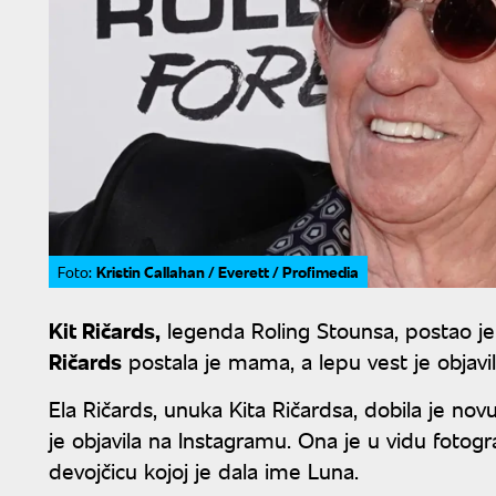
Kristin Callahan / Everett / Profimedia
Foto:
Kit Ričards,
legenda Roling Stounsa, postao j
Ričards
postala je mama, a lepu vest je objav
Ela Ričards, unuka Kita Ričardsa, dobila je nov
je objavila na Instagramu. Ona je u vidu fotogra
devojčicu kojoj je dala ime Luna.