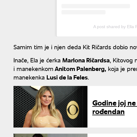
A post shared by Ella 
Samim tim je i njen deda Kit Ričards dobio no
Inače, Ela je ćerka
Marlona Ričardsa
, Kitovog 
i manekenkom
Anitom Palenberg,
koja je pre
manekenka
Lusi de la Feles
.
Godine joj ne
rođendan