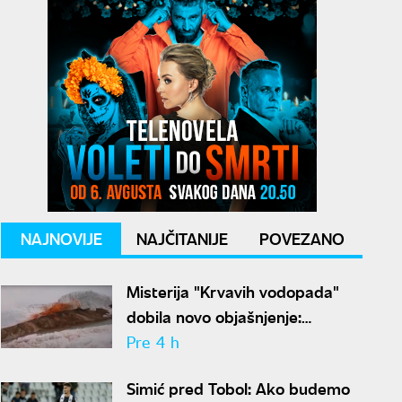
NAJNOVIJE
NAJČITANIJE
POVEZANO
Misterija "Krvavih vodopada"
dobila novo objašnjenje:
Otkriven drevni ekosistem na
Pre 4 h
Antarktiku
Simić pred Tobol: Ako budemo