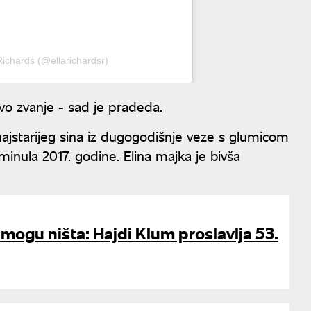
Richards (@ellarichardsr)
vo zvanje - sad je pradeda.
najstarijeg sina iz dugogodišnje veze s glumicom
minula 2017. godine. Elina majka je bivša
 mogu ništa: Hajdi Klum proslavlja 53.