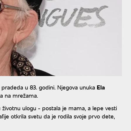
e pradeda u 83. godini. Njegova unuka
Ela
ila na mrežama.
u životnu ulogu - postala je mama, a lepe vesti
fije otkrila svetu da je rodila svoje prvo dete,