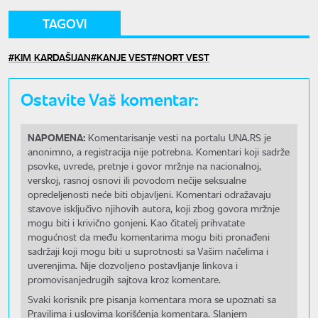
TAGOVI
KIM KARDAŠIJAN
KANJE VEST
NORT VEST
Ostavite Vaš komentar:
NAPOMENA:
Komentarisanje vesti na portalu UNA.RS je
anonimno, a registracija nije potrebna. Komentari koji sadrže
psovke, uvrede, pretnje i govor mržnje na nacionalnoj,
verskoj, rasnoj osnovi ili povodom nečije seksualne
opredeljenosti neće biti objavljeni. Komentari odražavaju
stavove isključivo njihovih autora, koji zbog govora mržnje
mogu biti i krivično gonjeni. Kao čitatelj prihvatate
mogućnost da među komentarima mogu biti pronađeni
sadržaji koji mogu biti u suprotnosti sa Vašim načelima i
uverenjima. Nije dozvoljeno postavljanje linkova i
promovisanjedrugih sajtova kroz komentare.
Svaki korisnik pre pisanja komentara mora se upoznati sa
Pravilima i uslovima korišćenja komentara. Slanjem