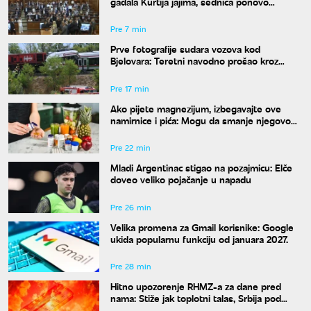
gađala Kurtija jajima, sednica ponovo
prekinuta
Pre 7 min
Prve fotografije sudara vozova kod
Bjelovara: Teretni navodno prošao kroz
crveno, više povređenih
Pre 17 min
Ako pijete magnezijum, izbegavajte ove
namirnice i pića: Mogu da smanje njegovo
dejstvo
Pre 22 min
Mladi Argentinac stigao na pozajmicu: Elče
doveo veliko pojačanje u napadu
Pre 26 min
Velika promena za Gmail korisnike: Google
ukida popularnu funkciju od januara 2027.
Pre 28 min
Hitno upozorenje RHMZ-a za dane pred
nama: Stiže jak toplotni talas, Srbija pod
ekstremnim rizikom od požara