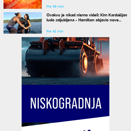
Pre 39 min
Ovakvu je nikad nismo videli: Kim Kardašijan
ludo zaljubljena - Hamilton objavio nove
fotografije
Pre 42 min