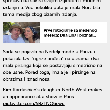
sprečava da šokira svojim izgledom i modnim
izdanjima. Već nekoliko puta je mala Nort bila
tema medija zbog bizarnih izdanja.
Prve fotografije sa medenog
meseca: Dua Lipa i poznati
glumac pobegli na
najromantičniju obalu Evrope
Sada se pojavila na Nedelji mode u Parizu i
pokazala tzv. "ugrize anđela" na usnama, dva
mala pirsinga koja se postavljaju simetrično na
obe usne. Pored toga, imala je i pirsinge na
obrazima i iznad nosa.
Kim Kardashian’s daughter North West makes
an appearance at a show in Paris
pic.twitter.com/5B2TNO6cwu