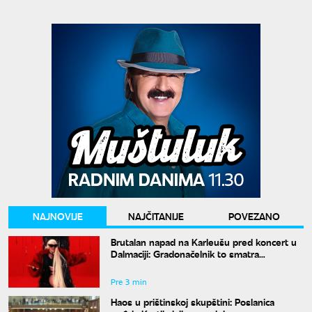
NAJNOVIJE
NAJČITANIJE
POVEZANO
Brutalan napad na Karleušu pred koncert u
Dalmaciji: Gradonačelnik to smatra
neprimerenim
Pre 3 min
Haos u prištinskoj skupštini: Poslanica