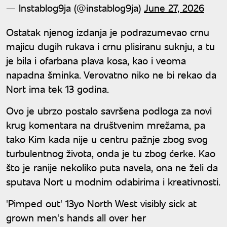
— Instablog9ja (@instablog9ja)
June 27, 2026
Ostatak njenog izdanja je podrazumevao crnu
majicu dugih rukava i crnu plisiranu suknju, a tu
je bila i ofarbana plava kosa, kao i veoma
napadna šminka. Verovatno niko ne bi rekao da
Nort ima tek 13 godina.
Ovo je ubrzo postalo savršena podloga za novi
krug komentara na društvenim mrežama, pa
tako Kim kada nije u centru pažnje zbog svog
turbulentnog života, onda je tu zbog ćerke. Kao
što je ranije nekoliko puta navela, ona ne želi da
sputava Nort u modnim odabirima i kreativnosti.
'Pimped out' 13yo North West visibly sick at
grown men's hands all over her