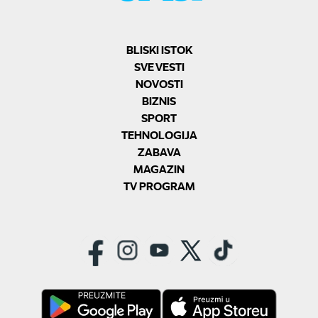
BLISKI ISTOK
SVE VESTI
NOVOSTI
BIZNIS
SPORT
TEHNOLOGIJA
ZABAVA
MAGAZIN
TV PROGRAM