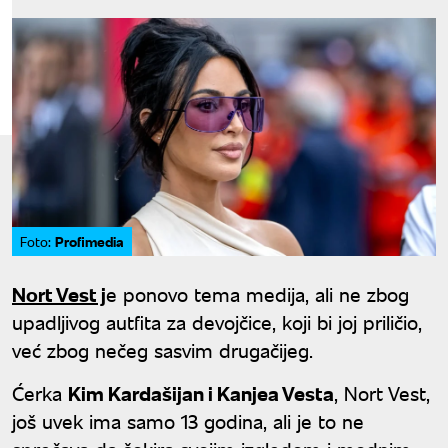
Profimedia
Foto:
Nort Vest j
e ponovo tema medija, ali ne zbog
upadljivog autfita za devojčice, koji bi joj priličio,
već zbog nečeg sasvim drugačijeg.
Ćerka
Kim Kardašijan i Kanjea Vesta
, Nort Vest,
još uvek ima samo 13 godina, ali je to ne