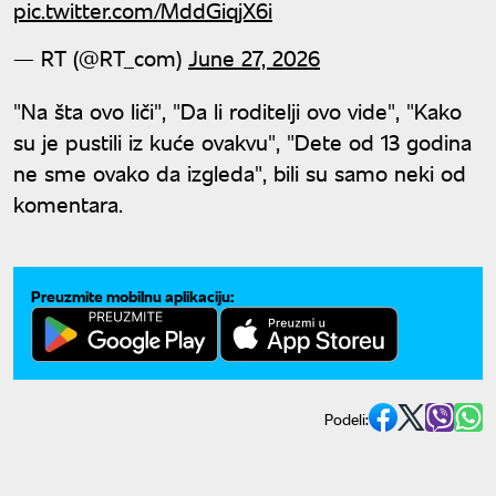
pic.twitter.com/MddGiqjX6i
— RT (@RT_com)
June 27, 2026
"Na šta ovo liči", "Da li roditelji ovo vide", "Kako
su je pustili iz kuće ovakvu", "Dete od 13 godina
ne sme ovako da izgleda", bili su samo neki od
komentara.
Preuzmite mobilnu aplikaciju:
Podeli: