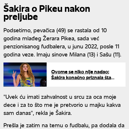
Šakira o Pikeu nakon
preljube
Podsetimo, pevačica (49) se rastala od 10
godina mlađeg Žerara Pikea, sada već
penzionisanog fudbalera, u junu 2022, posle 11
godina veze. Imaju sinove Milana (13) i Sašu (11).
Ovome se niko nije nadao:
Šakira konačno priznala šta
stvarno oseća prema Pikeu
posle svega
"Uvek ću imati zahvalnost u srcu za oca moje
dece i za to što me je pretvorio u majku kakva
sam danas", rekla je Šakira.
Prešla je zatim na temu o fudbalu, pa dodala da