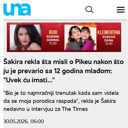
Šakira rekla šta misli o Pikeu nakon što
ju je prevario sa 12 godina mlađom:
"Uvek ću imati..."
"Bio je to najmračniji trenutak kada sam videla
da se moja porodica raspada", rekla je Šakira
nedavno u intervjuu za The Times
30.05.2026. 06:00