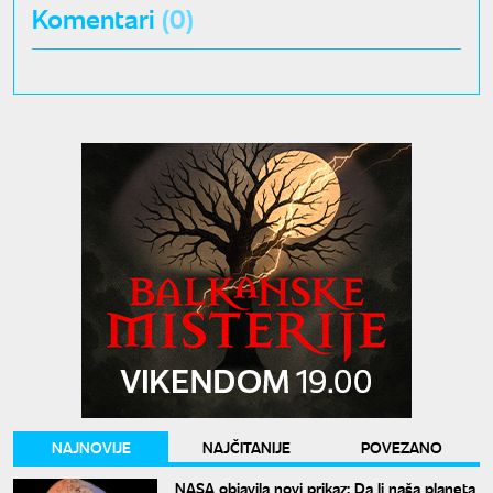
Komentari
(0)
NAJNOVIJE
NAJČITANIJE
POVEZANO
NASA objavila novi prikaz: Da li naša planeta