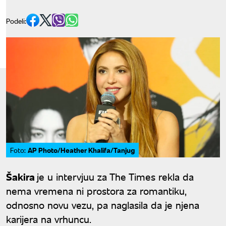
Podeli:
AP Photo/Heather Khalifa/Tanjug
Foto:
Šakira
je u intervjuu za The Times rekla da
nema vremena ni prostora za romantiku,
odnosno novu vezu, pa naglasila da je njena
karijera na vrhuncu.