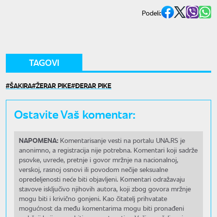
Podeli:
TAGOVI
ŠAKIRA
ŽERAR PIKE
ĐERAR PIKE
Ostavite Vaš komentar:
NAPOMENA:
Komentarisanje vesti na portalu UNA.RS je
anonimno, a registracija nije potrebna. Komentari koji sadrže
psovke, uvrede, pretnje i govor mržnje na nacionalnoj,
verskoj, rasnoj osnovi ili povodom nečije seksualne
opredeljenosti neće biti objavljeni. Komentari odražavaju
stavove isključivo njihovih autora, koji zbog govora mržnje
mogu biti i krivično gonjeni. Kao čitatelj prihvatate
mogućnost da među komentarima mogu biti pronađeni