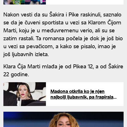
prvenstva
Nakon vesti da su Šakira i Pike raskinuli, saznalo
se da je čuveni sportista u vezi sa Klarom Čijom
Marti, koju je u međuvremenu verio, ali su se
zatim rastali. Ta romansa počela je dok je još bio
u vezi sa pevačicom, a kako se pisalo, imao je
još ljubavnih izleta.
Klara Čija Marti mlađa je od Pikea 12, a od Šakire
22 godine.
Madona otkrila ko je njen
najbolji ljubavnik, pa frapirala
javnost: "Navodiću samo
mrtve"