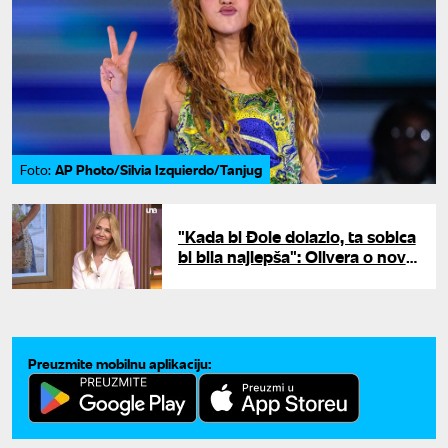
AP Photo/Silvia Izquierdo/Tanjug
Foto:
"Kada bi Đole dolazio, ta sobica
bi bila najlepša": Olivera o novoj
knjizi i stihovima koje joj je
Balašević posvetio
Preuzmite mobilnu aplikaciju: