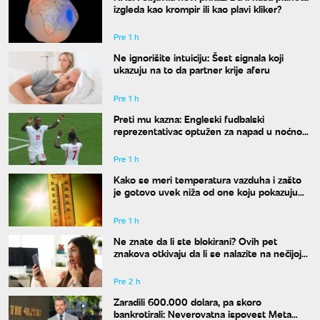
izgleda kao krompir ili kao plavi kliker?
Pre 1 h
Ne ignorišite intuiciju: Šest signala koji
ukazuju na to da partner krije aferu
Pre 1 h
Preti mu kazna: Engleski fudbalski
reprezentativac optužen za napad u noćnom
klubu
Pre 1 h
Kako se meri temperatura vazduha i zašto
je gotovo uvek niža od one koju pokazuju
naši termometri
Pre 1 h
Ne znate da li ste blokirani? Ovih pet
znakova otkivaju da li se nalazite na nečijoj
"crnoj listi"
Pre 2 h
Zaradili 600.000 dolara, pa skoro
bankrotirali: Neverovatna ispovest Meta