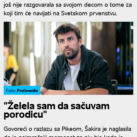
još nije razgovarala sa svojom decom o tome za
koji tim će navijati na Svetskom prvenstvu.
Profimedia
Foto:
"Želela sam da sačuvam
porodicu"
Govoreći o razlazu sa Pikeom, Šakira je naglasila
da je najmračniji momenat za nju bio kada je