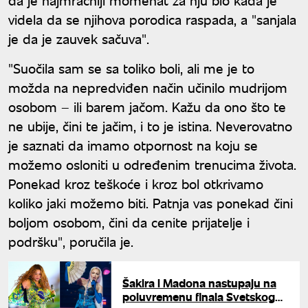
videla da se njihova porodica raspada, a "sanjala
je da je zauvek sačuva".
"Suočila sam se sa toliko boli, ali me je to
možda na nepredviđen način učinilo mudrijom
osobom – ili barem jačom. Kažu da ono što te
ne ubije, čini te jačim, i to je istina. Neverovatno
je saznati da imamo otpornost na koju se
možemo osloniti u određenim trenucima života.
Ponekad kroz teškoće i kroz bol otkrivamo
koliko jaki možemo biti. Patnja vas ponekad čini
boljom osobom, čini da cenite prijatelje i
podršku", poručila je.
Šakira i Madona nastupaju na
poluvremenu finala Svetskog