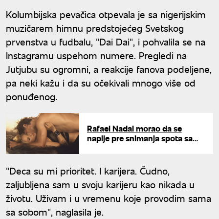
Kolumbijska pevačica otpevala je sa nigerijskim
muzičarem himnu predstojećeg Svetskog
prvenstva u fudbalu, "Dai Dai", i pohvalila se na
Instagramu uspehom numere. Pregledi na
Jutjubu su ogromni, a reakcije fanova podeljene,
pa neki kažu i da su očekivali mnogo više od
ponuđenog.
Rafael Nadal morao da se
napije pre snimanja spota sa
Šakirom: "Tražio sam bocu
tekile"
"Deca su mi prioritet. I karijera. Čudno,
zaljubljena sam u svoju karijeru kao nikada u
životu. Uživam i u vremenu koje provodim sama
sa sobom", naglasila je.