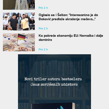
Dejmona o paklu kroz koji je prošao
Pre 2 h
Oglasio se i Šelton: "Interesantno je da
Đoković predlaže skraćenje mečeva..."
Pre 2 h
Ko pokreće ekonomiju EU: Nemačka i dalje
dominira
Pre 2 h