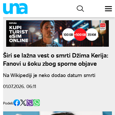
Širi se lažna vest o smrti Džima Kerija:
Fanovi u šoku zbog sporne objave
Na Wikipediji je neko dodao datum smrti
01.07.2026. 06:11
Podeli: