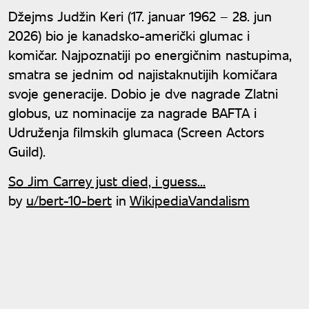
Džejms Judžin Keri (17. januar 1962 – 28. jun
2026) bio je kanadsko-američki glumac i
komičar. Najpoznatiji po energičnim nastupima,
smatra se jednim od najistaknutijih komičara
svoje generacije. Dobio je dve nagrade Zlatni
globus, uz nominacije za nagrade BAFTA i
Udruženja filmskih glumaca (Screen Actors
Guild).
So Jim Carrey just died, i guess...
by
u/bert-10-bert
in
WikipediaVandalism