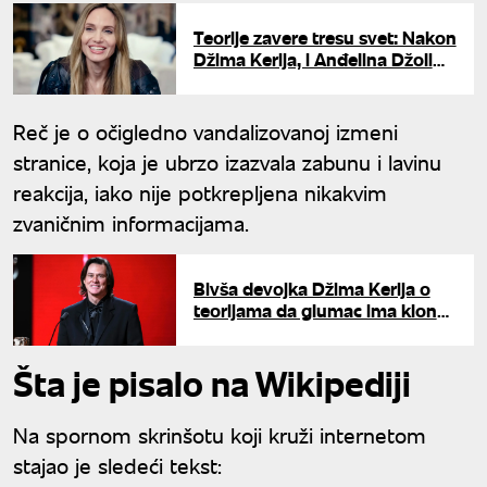
Teorije zavere tresu svet: Nakon
Džima Kerija, i Anđelina Džoli
na meti optužbi – "Ovo nije
ona"
Reč je o očigledno vandalizovanoj izmeni
stranice, koja je ubrzo izazvala zabunu i lavinu
reakcija, iako nije potkrepljena nikakvim
zvaničnim informacijama.
Bivša devojka Džima Kerija o
teorijama da glumac ima klona:
Ljudi jednu stvar nisu ni
primetili
Šta je pisalo na Wikipediji
Na spornom skrinšotu koji kruži internetom
stajao je sledeći tekst: