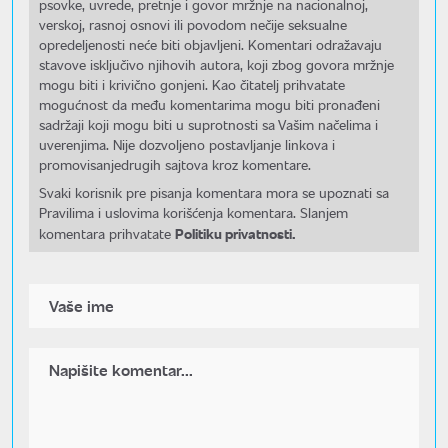
psovke, uvrede, pretnje i govor mržnje na nacionalnoj,
verskoj, rasnoj osnovi ili povodom nečije seksualne
opredeljenosti neće biti objavljeni. Komentari odražavaju
stavove isključivo njihovih autora, koji zbog govora mržnje
mogu biti i krivično gonjeni. Kao čitatelj prihvatate
mogućnost da među komentarima mogu biti pronađeni
sadržaji koji mogu biti u suprotnosti sa Vašim načelima i
uverenjima. Nije dozvoljeno postavljanje linkova i
promovisanjedrugih sajtova kroz komentare.
Svaki korisnik pre pisanja komentara mora se upoznati sa
Pravilima i uslovima korišćenja komentara. Slanjem
Politiku privatnosti.
komentara prihvatate