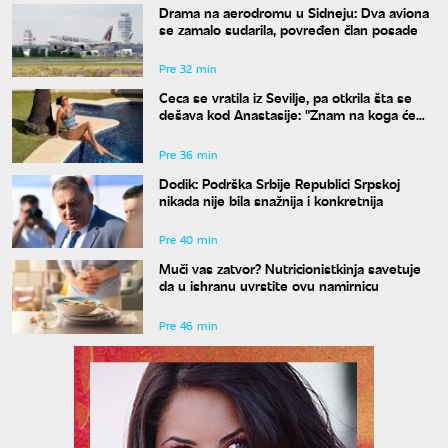
Drama na aerodromu u Sidneju: Dva aviona
se zamalo sudarila, povređen član posade
Pre 32 min
Ceca se vratila iz Sevilje, pa otkrila šta se
dešava kod Anastasije: "Znam na koga će
Ilijan da liči"
Pre 36 min
Dodik: Podrška Srbije Republici Srpskoj
nikada nije bila snažnija i konkretnija
Pre 40 min
Muči vas zatvor? Nutricionistkinja savetuje
da u ishranu uvrstite ovu namirnicu
Pre 46 min