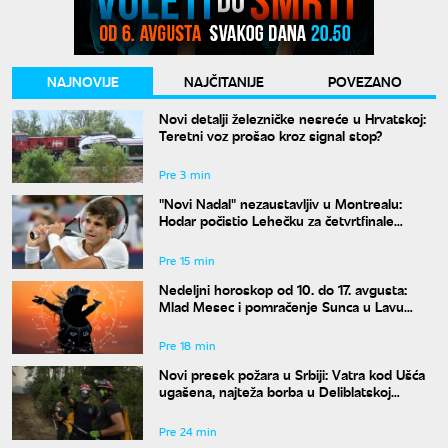
NAJNOVIJE
NAJČITANIJE
POVEZANO
Novi detalji železničke nesreće u Hrvatskoj:
Teretni voz prošao kroz signal stop?
Pre 3 min
"Novi Nadal" nezaustavljiv u Montrealu:
Hodar počistio Lehečku za četvrtfinale
mastersa
Pre 15 min
Nedeljni horoskop od 10. do 17. avgusta:
Mlad Mesec i pomračenje Sunca u Lavu
donose haos
Pre 18 min
Novi presek požara u Srbiji: Vatra kod Ušća
ugašena, najteža borba u Deliblatskoj
peščari
Pre 24 min