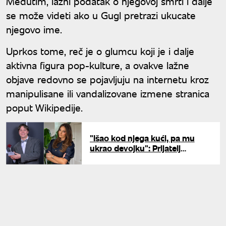
Međutim, lažni podatak o njegovoj smrti i dalje
se može videti ako u Gugl pretrazi ukucate
njegovo ime.
Uprkos tome, reč je o glumcu koji je i dalje
aktivna figura pop-kulture, a ovakve lažne
objave redovno se pojavljuju na internetu kroz
manipulisane ili vandalizovane izmene stranica
poput Wikipedije.
"Išao kod njega kući, pa mu
ukrao devojku": Prijatelj
Džejlinog bivšeg dečka opleo
po Jakovu Jozinoviću