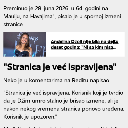
Preminuo je 28. juna 2026. u 64. godini na
Mauiju, na Havajima", pisalo je u spornoj izmeni
stranice.
Anđelina Džoli nije bila na dejtu
deset godina: "Ni sa kim nisam
izašla nakon razvoda"
"Stranica je već ispravljena"
Neko je u komentarima na Reditu napisao:
"Stranica je već ispravljena. Korisnik koji je tvrdio
da je Džim umro stalno je brisao izmene, ali je
nakon nekog vremena stranica ponovo uređena.
Korisnik je upozoren."