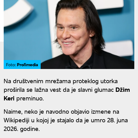
Profimedia
Foto:
Na društvenim mrežama proteklog utorka
proširila se lažna vest da je slavni glumac
Džim
Keri
preminuo.
Naime, neko je navodno objavio izmene na
Wikipediji u kojoj je stajalo da je umro 28. juna
2026. godine.