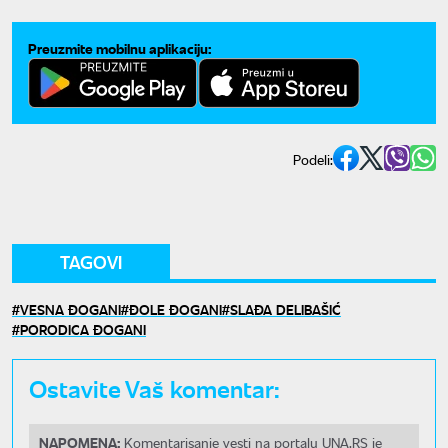
Preuzmite mobilnu aplikaciju:
Podeli:
TAGOVI
VESNA ĐOGANI
ĐOLE ĐOGANI
SLAĐA DELIBAŠIĆ
PORODICA ĐOGANI
Ostavite Vaš komentar:
NAPOMENA:
Komentarisanje vesti na portalu UNA.RS je