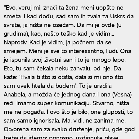
"Evo, veruj mi, znači ta žena meni uopšte ne
smeta. I kad dođu, sad sam ih zvala za Uskrs da
svrate, ja ništa ne osećam. Da mi je ovde (u
grudima), kao, nešto teško kad je vidim...
Naprotiv. Kad je vidim, ja počnem da se
smejem. Meni je sve to interesantno, ljudi. Ona
je ispunila svoj životni san i to je mnogo lepo.
Eto, tu sam čekala neku zahvalu, od nje. Da
kaže: 'Hvala ti što si otišla, dala si mi ono što
sam uvek htela da budem'. To je uradila
Anabela, a možda će jednog dana i ona (Vesna)
reći. Imamo super komunikaciju. Stvarno, ništa
me ne pogađa. I ovo što je bilo, one gluposti, to
sam samo ignorisala. Ma, vidi, ne zanima me.
Otvorena sam za svako druženje, priču, gde god
treba da idemo; ponosno, uzdignute glave