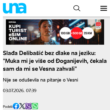
Slađa Delibašić bez dlake na jeziku:
"Muka mi je više od Đoganijevih, čekala
sam da mi se Vesna zahvali"
Nije se oduševila na pitanje o Vesni
03.07.2026. 07:39
Podeli: