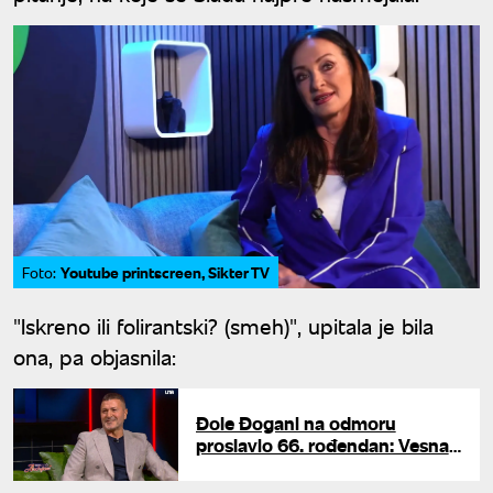
Youtube printscreen, Sikter TV
Foto:
"Iskreno ili folirantski? (smeh)", upitala je bila
ona, pa objasnila:
Đole Đogani na odmoru
proslavio 66. rođendan: Vesna
mu priredila iznenađenje