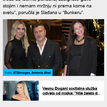
stojim i nemam mržnju ni prema kome na
svetu", poručila je Slađana u "Bunkeru".
ATAImages, Antonio Ahel
Foto:
Vesnu Đogani socijalna služba
odvela od majke: "Nije želela da
me ostavi u domu, ali nije imala
gde da živi"