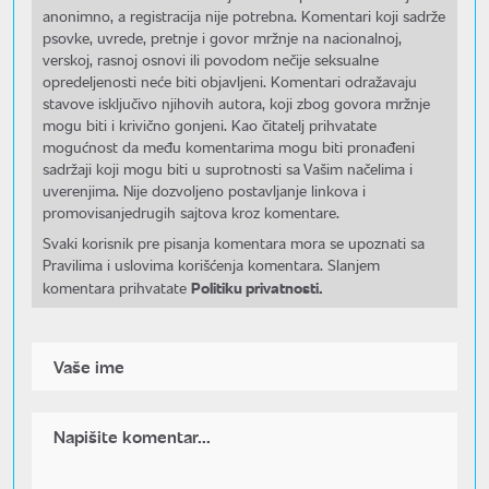
anonimno, a registracija nije potrebna. Komentari koji sadrže
psovke, uvrede, pretnje i govor mržnje na nacionalnoj,
verskoj, rasnoj osnovi ili povodom nečije seksualne
opredeljenosti neće biti objavljeni. Komentari odražavaju
stavove isključivo njihovih autora, koji zbog govora mržnje
mogu biti i krivično gonjeni. Kao čitatelj prihvatate
mogućnost da među komentarima mogu biti pronađeni
sadržaji koji mogu biti u suprotnosti sa Vašim načelima i
uverenjima. Nije dozvoljeno postavljanje linkova i
promovisanjedrugih sajtova kroz komentare.
Svaki korisnik pre pisanja komentara mora se upoznati sa
Pravilima i uslovima korišćenja komentara. Slanjem
Politiku privatnosti.
komentara prihvatate