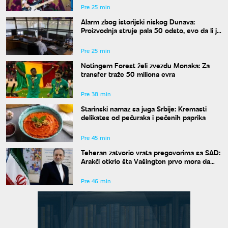
Pre 25 min
Alarm zbog istorijski niskog Dunava:
Proizvodnja struje pala 50 odsto, evo da li je
snabdevanje ugroženo
Pre 25 min
Notingem Forest želi zvezdu Monaka: Za
transfer traže 50 miliona evra
Pre 38 min
Starinski namaz sa juga Srbije: Kremasti
delikates od pečuraka i pečenih paprika
Pre 45 min
Teheran zatvorio vrata pregovorima sa SAD:
Arakči otkrio šta Vašington prvo mora da
uradi
Pre 46 min