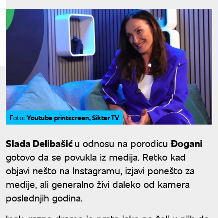
Youtube printscreen, Sikter TV
Foto:
Slađa Delibašić
u odnosu na porodicu
Đogani
gotovo da se povukla iz medija. Retko kad
objavi nešto na Instagramu, izjavi ponešto za
medije, ali generalno živi daleko od kamera
poslednjih godina.