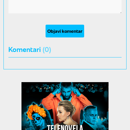
Objavi komentar
Komentari
(0)