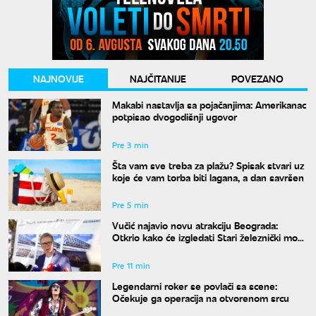
NAJNOVIJE
NAJČITANIJE
POVEZANO
Makabi nastavlja sa pojačanjima: Amerikanac
potpisao dvogodišnji ugovor
Pre 3 min
Šta vam sve treba za plažu? Spisak stvari uz
koje će vam torba biti lagana, a dan savršen
Pre 5 min
Vučić najavio novu atrakciju Beograda:
Otkrio kako će izgledati Stari železnički most
i kada će biti gotov
Pre 11 min
Legendarni roker se povlači sa scene:
Očekuje ga operacija na otvorenom srcu