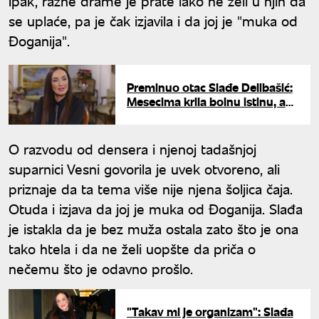
Ipak, razne drame je prate iako ne želi u njih da
se uplaće, pa je čak izjavila i da joj je "muka od
Đoganija".
Preminuo otac Slađe Delibašić:
Mesecima krila bolnu istinu, a
sad smogla snage da javno
progovori o svemu
O razvodu od densera i njenoj tadašnjoj
suparnici Vesni govorila je uvek otvoreno, ali
priznaje da ta tema više nije njena šoljica čaja.
Otuda i izjava da joj je muka od Đoganija. Slađa
je istakla da je bez muža ostala zato što je ona
tako htela i da ne želi uopšte da priča o
nečemu što je odavno prošlo.
"Takav mi je organizam": Slađa