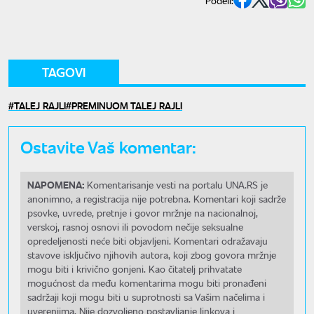
Podeli:
TAGOVI
TALEJ RAJLI
PREMINUOM TALEJ RAJLI
Ostavite Vaš komentar:
NAPOMENA:
Komentarisanje vesti na portalu UNA.RS je
anonimno, a registracija nije potrebna. Komentari koji sadrže
psovke, uvrede, pretnje i govor mržnje na nacionalnoj,
verskoj, rasnoj osnovi ili povodom nečije seksualne
opredeljenosti neće biti objavljeni. Komentari odražavaju
stavove isključivo njihovih autora, koji zbog govora mržnje
mogu biti i krivično gonjeni. Kao čitatelj prihvatate
mogućnost da među komentarima mogu biti pronađeni
sadržaji koji mogu biti u suprotnosti sa Vašim načelima i
uverenjima. Nije dozvoljeno postavljanje linkova i