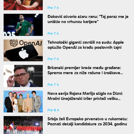
Pre 7 h
Đoković otvorio staru ranu: "Taj poraz me je
uništio na vrhuncu karijere"
Pre 7 h
Tehnološki giganti završili na sudu: Apple
optužio OpenAI za krađu poslovnih tajni
Pre 7 h
Britanski premijer kreće među građane:
Sprema mere za niže račune i troškove
života
Pre 7 h
Nova serija Rajana Marfija stigla na Dizni:
Mračni tinejdžerski triler privlači veliku
pažnju
Pre 8 h
Srbija želi Evropsko prvenstvo u rukometu:
Poznati detalji kandidature za 2034. godinu