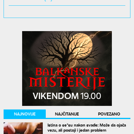
NAJNOVIJE
NAJČITANIJE
POVEZANO
Istina o se*su nakon svađe: Može da ojača
vezu, ali postoji i jedan problem