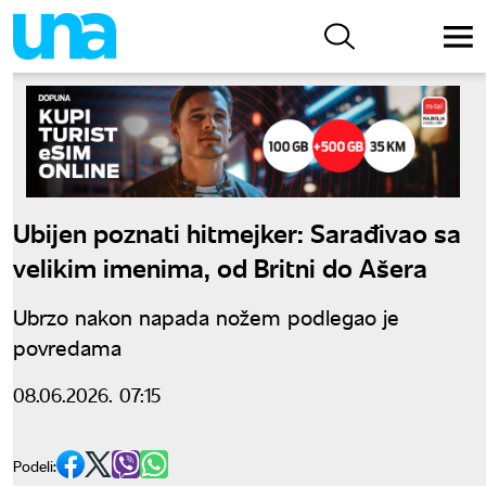
Ubijen poznati hitmejker: Sarađivao sa
velikim imenima, od Britni do Ašera
Ubrzo nakon napada nožem podlegao je
povredama
08.06.2026. 07:15
Podeli: