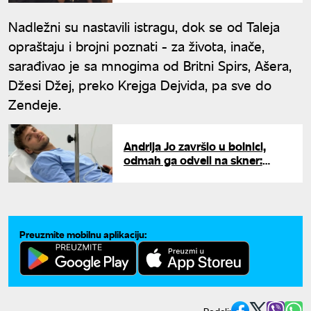
Nadležni su nastavili istragu, dok se od Taleja
opraštaju i brojni poznati - za života, inače,
sarađivao je sa mnogima od Britni Spirs, Ašera,
Džesi Džej, preko Krejga Dejvida, pa sve do
Zendeje.
Andrija Jo završio u bolnici,
odmah ga odveli na skner:
"Stvorila se učaurena lopta sa
gnojem u glavi"
Preuzmite mobilnu aplikaciju: