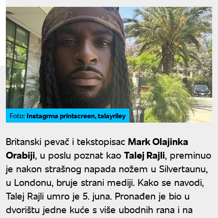
Instagrma printscreen, talayriley
Foto:
Britanski pevač i tekstopisac
Mark Olajinka
Orabiji
, u poslu poznat kao
Talej Rajli
, preminuo
je nakon strašnog napada nožem u Silvertaunu,
u Londonu, bruje strani mediji. Kako se navodi,
Talej Rajli umro je 5. juna. Pronađen je bio u
dvorištu jedne kuće s više ubodnih rana i na