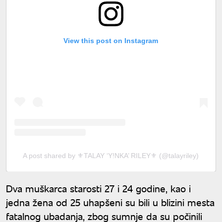
View this post on Instagram
A post shared by ⚜️TALAY ‘Y!NKA’ RILEY⚜️ (@talayriley)
Dva muškarca starosti 27 i 24 godine, kao i
jedna žena od 25 uhapšeni su bili u blizini mesta
fatalnog ubadanja, zbog sumnje da su počinili