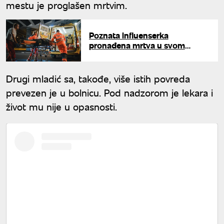
mestu je proglašen mrtvim.
Poznata influenserka
pronađena mrtva u svom
stanu: Oglasio se njen otac
Drugi mladić sa, takođe, više istih povreda
prevezen je u bolnicu. Pod nadzorom je lekara i
život mu nije u opasnosti.