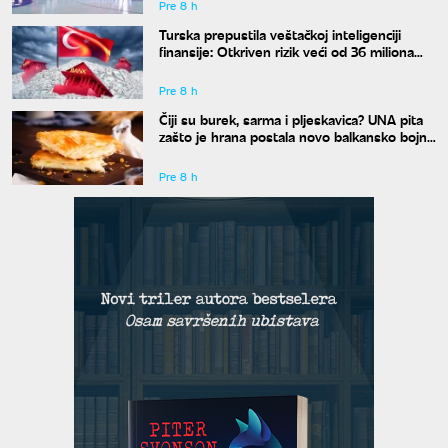
Pre 8 h
Turska prepustila veštačkoj inteligenciji
finansije: Otkriven rizik veći od 36 miliona
evra
Pre 8 h
Čiji su burek, sarma i pljeskavica? UNA pita
zašto je hrana postala novo balkansko bojno
polje
Pre 8 h