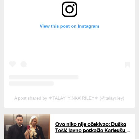
View this post on Instagram
A post shared by ⚜️TALAY ‘Y!NKA’ RILEY⚜️ (@talayriley)
Ovo niko nije očekivao: Duško
Tošić javno potkačio Karleušu -
nastala drama na mrežama