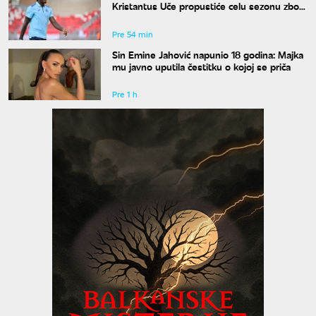
Kristantus Uče propustiće celu sezonu zbog
teške povede kolena
Pre 54 min
Sin Emine Jahović napunio 18 godina: Majka
mu javno uputila čestitku o kojoj se priča
Pre 1 h