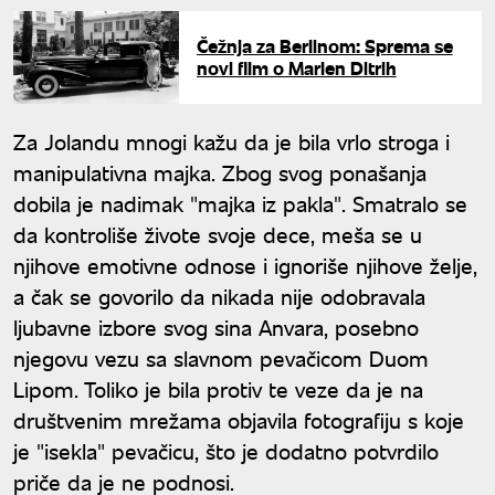
Čežnja za Berlinom: Sprema se
novi film o Marlen Ditrih
Za Jolandu mnogi kažu da je bila vrlo stroga i
manipulativna majka. Zbog svog ponašanja
dobila je nadimak "majka iz pakla". Smatralo se
da kontroliše živote svoje dece, meša se u
njihove emotivne odnose i ignoriše njihove želje,
a čak se govorilo da nikada nije odobravala
ljubavne izbore svog sina Anvara, posebno
njegovu vezu sa slavnom pevačicom Duom
Lipom. Toliko je bila protiv te veze da je na
društvenim mrežama objavila fotografiju s koje
je "isekla" pevačicu, što je dodatno potvrdilo
priče da je ne podnosi.