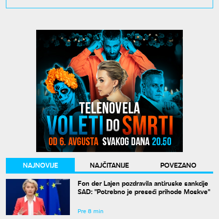
NAJNOVIJE
NAJČITANIJE
POVEZANO
Fon der Lajen pozdravila antiruske sankcije
SAD: "Potrebno je preseći prihode Moskve"
Pre 8 min