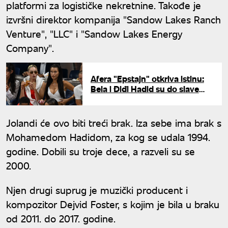
platformi za logističke nekretnine. Takođe je
izvršni direktor kompanija "Sandow Lakes Ranch
Venture", "LLC" i "Sandow Lakes Energy
Company".
Afera "Epstajn" otkriva istinu:
Bela i Điđi Hadid su do slave
došle uz pomoć ovog moćnog
čoveka
Jolandi će ovo biti treći brak. Iza sebe ima brak s
Mohamedom Hadidom, za kog se udala 1994.
godine. Dobili su troje dece, a razveli su se
2000.
Njen drugi suprug je muzički producent i
kompozitor Dejvid Foster, s kojim je bila u braku
od 2011. do 2017. godine.