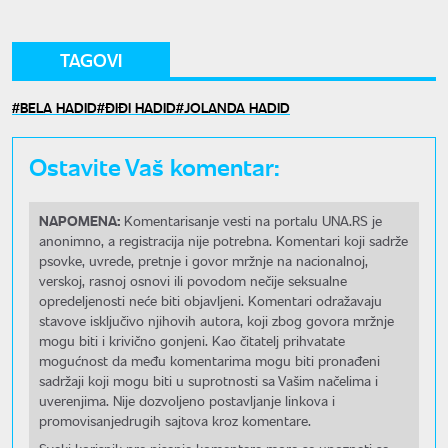
TAGOVI
BELA HADID
ĐIĐI HADID
JOLANDA HADID
Ostavite Vaš komentar:
NAPOMENA:
Komentarisanje vesti na portalu UNA.RS je
anonimno, a registracija nije potrebna. Komentari koji sadrže
psovke, uvrede, pretnje i govor mržnje na nacionalnoj,
verskoj, rasnoj osnovi ili povodom nečije seksualne
opredeljenosti neće biti objavljeni. Komentari odražavaju
stavove isključivo njihovih autora, koji zbog govora mržnje
mogu biti i krivično gonjeni. Kao čitatelj prihvatate
mogućnost da među komentarima mogu biti pronađeni
sadržaji koji mogu biti u suprotnosti sa Vašim načelima i
uverenjima. Nije dozvoljeno postavljanje linkova i
promovisanjedrugih sajtova kroz komentare.