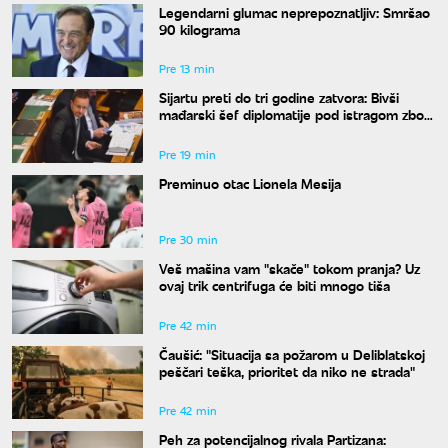
Legendarni glumac neprepoznatljiv: Smršao
90 kilograma
Pre 13 min
Sijartu preti do tri godine zatvora: Bivši
mađarski šef diplomatije pod istragom zbog
sumnje na primanje mita
Pre 19 min
Preminuo otac Lionela Mesija
Pre 30 min
Veš mašina vam "skače" tokom pranja? Uz
ovaj trik centrifuga će biti mnogo tiša
Pre 42 min
Čaušić: "Situacija sa požarom u Deliblatskoj
peščari teška, prioritet da niko ne strada"
Pre 42 min
Peh za potencijalnog rivala Partizana: