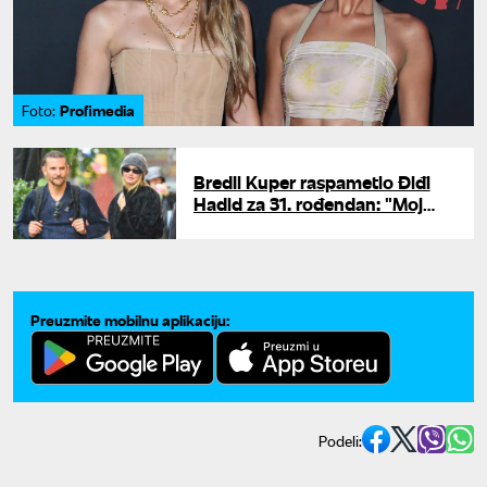
Profimedia
Foto:
Bredli Kuper raspametio Điđi
Hadid za 31. rođendan: "Moj
čovek, nema šta"
Preuzmite mobilnu aplikaciju:
Podeli: