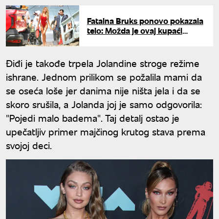
Fatalna Bruks ponovo pokazala
telo: Možda je ovaj kupaći
kostim proslavi kao Pamelu
Điđi je takođe trpela Jolandine stroge režime
ishrane. Jednom prilikom se požalila mami da
se oseća loše jer danima nije ništa jela i da se
skoro srušila, a Jolanda joj je samo odgovorila:
"Pojedi malo badema". Taj detalj ostao je
upečatljiv primer majčinog krutog stava prema
svojoj deci.