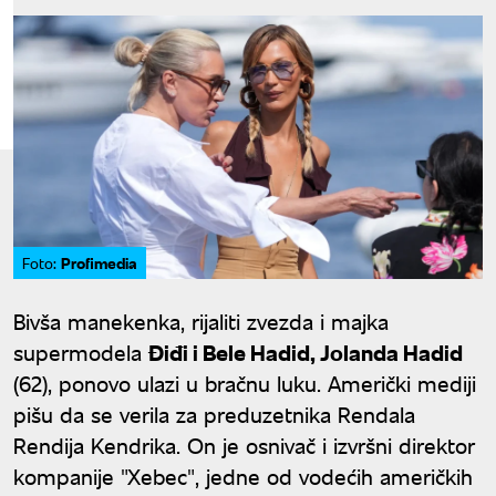
Profimedia
Foto:
Bivša manekenka, rijaliti zvezda i majka
supermodela
Điđi i Bele Hadid, Jolanda Hadid
(62), ponovo ulazi u bračnu luku. Američki mediji
pišu da se verila za preduzetnika Rendala
Rendija Kendrika. On je osnivač i izvršni direktor
kompanije "Xebec", jedne od vodećih američkih