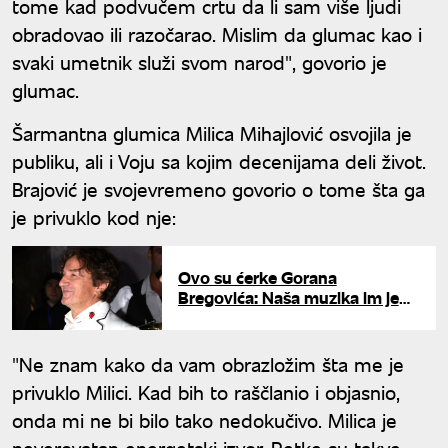
tome kad podvučem crtu da li sam više ljudi
obradovao ili razočarao. Mislim da glumac kao i
svaki umetnik služi svom narod", govorio je
glumac.
Šarmantna glumica Milica Mihajlović osvojila je
publiku, ali i Voju sa kojim decenijama deli život.
Brajović je svojevremeno govorio o tome šta ga
je privuklo kod nje:
Ovo su ćerke Gorana
Bregovića: Naša muzika im je
"seljana" - sve tri su različite
vere
"Ne znam kako da vam obrazložim šta me je
privuklo Milici. Kad bih to raščlanio i objasnio,
onda mi ne bi bilo tako nedokučivo. Milica je
neverovatan energetski izvor. Retke su takve