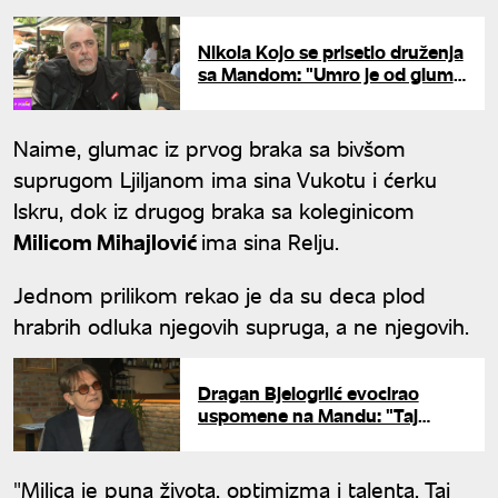
Nikola Kojo se prisetio druženja
sa Mandom: "Umro je od glume
- videli smo trenutak kada je
otišao"
Naime, glumac iz prvog braka sa bivšom
suprugom Ljiljanom ima sina Vukotu i ćerku
Iskru, dok iz drugog braka sa koleginicom
Milicom Mihajlović
ima sina Relju.
Jednom prilikom rekao je da su deca plod
hrabrih odluka njegovih supruga, a ne njegovih.
Dragan Bjelogrlić evocirao
uspomene na Mandu: "Taj
angažman doprineo je njegovoj
preranoj smrti"
"Milica je puna života, optimizma i talenta. Taj