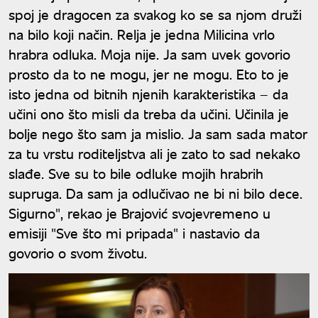
spoj je dragocen za svakog ko se sa njom druži
na bilo koji način. Relja je jedna Milicina vrlo
hrabra odluka. Moja nije. Ja sam uvek govorio
prosto da to ne mogu, jer ne mogu. Eto to je
isto jedna od bitnih njenih karakteristika – da
učini ono što misli da treba da učini. Učinila je
bolje nego što sam ja mislio. Ja sam sada mator
za tu vrstu roditeljstva ali je zato to sad nekako
slađe. Sve su to bile odluke mojih hrabrih
supruga. Da sam ja odlučivao ne bi ni bilo dece.
Sigurno", rekao je Brajović svojevremeno u
emisiji "Sve što mi pripada" i nastavio da
govorio o svom životu.