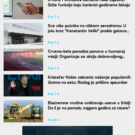
Stiže funkcija koju korisnici godinama čekaju
Pre 7 h
Sve više putnika na niškom aerodromu: U
julu kroz "Konstantin Veliki" prošlo gotovo
50.000 ljudi
Pre 7 h
Crveno-bela porodica ponovo u humanoj
misiji: Organizuje se akcija dobrovoljnog
davanja krvi
Pre 7 h
Kristofer Nolan zabranio nošenje popularnih
čizama na setu: Razlog je prilično apsurdan
Pre 7 h
Ekstremne vrućine uništavaju useve u Srbiji:
Da li je na pomolu najgora godina za ratare?
Pre 8 h