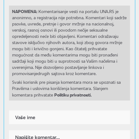
NAPOMENA:
Komentarisanje vesti na portalu UNA.RS je
anonimno, a registracija nije potrebna. Komentari koji sadrže
psovke, uvrede, pretnje i govor mržnje na nacionalnoj,
verskoj, rasnoj osnovi ili povodom nečije seksualne
opredeljenosti neće biti objavljeni. Komentari odražavaju
stavove isključivo njihovih autora, koji zbog govora mržnje
mogu biti i krivično gonjeni. Kao čitatelj prihvatate
mogućnost da među komentarima mogu biti pronađeni
sadržaji koji mogu biti u suprotnosti sa Vašim načelima i
uverenjima. Nije dozvoljeno postavljanje linkova i
promovisanjedrugih sajtova kroz komentare.
Svaki korisnik pre pisanja komentara mora se upoznati sa
Pravilima i uslovima korišćenja komentara. Slanjem
Politiku privatnosti.
komentara prihvatate