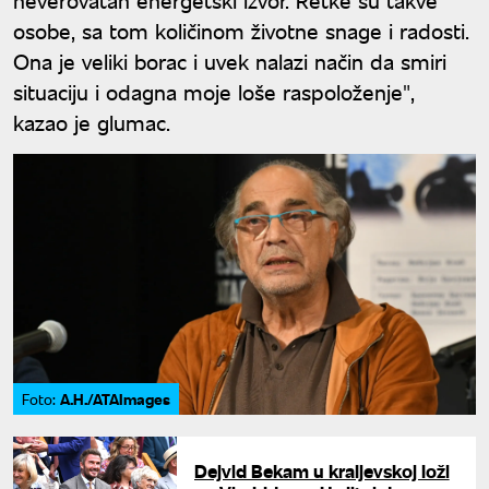
osobe, sa tom količinom životne snage i radosti.
Ona je veliki borac i uvek nalazi način da smiri
situaciju i odagna moje loše raspoloženje",
kazao je glumac.
A.H./ATAImages
Foto:
Dejvid Bekam u kraljevskoj loži