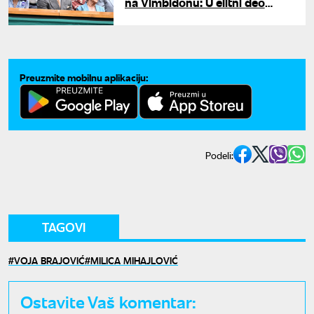
na Vimbldonu: U elitni deo
tribina doveo majku
Preuzmite mobilnu aplikaciju:
Podeli:
TAGOVI
VOJA BRAJOVIĆ
MILICA MIHAJLOVIĆ
Ostavite Vaš komentar: