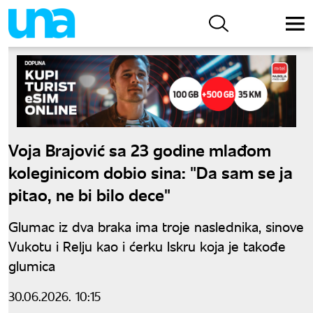
Voja Brajović sa 23 godine mlađom
koleginicom dobio sina: "Da sam se ja
pitao, ne bi bilo dece"
Glumac iz dva braka ima troje naslednika, sinove
Vukotu i Relju kao i ćerku Iskru koja je takođe
glumica
30.06.2026. 10:15