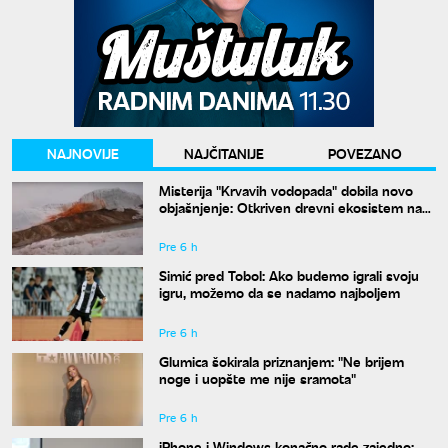
NAJNOVIJE
NAJČITANIJE
POVEZANO
Misterija "Krvavih vodopada" dobila novo
objašnjenje: Otkriven drevni ekosistem na
Antarktiku
Pre 6 h
Simić pred Tobol: Ako budemo igrali svoju
igru, možemo da se nadamo najboljem
Pre 6 h
Glumica šokirala priznanjem: "Ne brijem
noge i uopšte me nije sramota"
Pre 6 h
iPhone i Windows konačno rade zajedno: