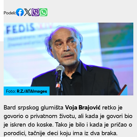
Podeli:
R.Z./ATAImages
Foto:
Bard srpskog glumišta
Voja Brajović
retko je
govorio o privatnom životu, ali kada je govori bio
je iskren do koske. Tako je bilo i kada je pričao o
porodici, tačnije deci koju ima iz dva braka.