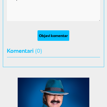
Objavi komentar
Komentari
(0)