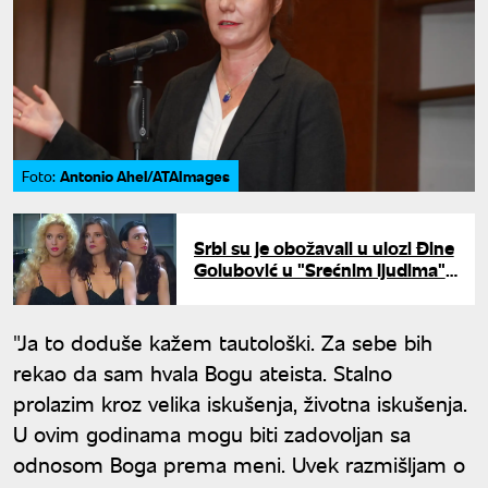
Antonio Ahel/ATAImages
Foto:
Srbi su je obožavali u ulozi Đine
Golubović u "Srećnim ljudima":
Ovako glumica izgleda danas
"Ja to doduše kažem tautološki. Za sebe bih
rekao da sam hvala Bogu ateista. Stalno
prolazim kroz velika iskušenja, životna iskušenja.
U ovim godinama mogu biti zadovoljan sa
odnosom Boga prema meni. Uvek razmišljam o