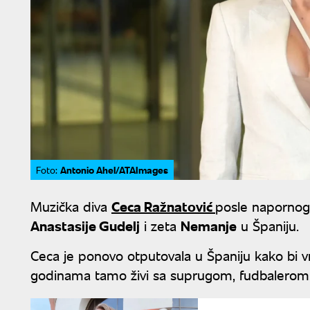
Antonio Ahel/ATAImages
Foto:
Muzička diva
Ceca Ražnatović
posle napornog 
Anastasije Gudelj
i zeta
Nemanje
u Španiju.
Ceca je ponovo otputovala u Španiju kako bi 
godinama tamo živi sa suprugom, fudbalerom