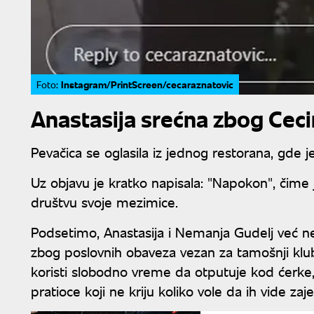
Instagram/PrintScreen/cecaraznatovic
Foto:
Anastasija srećna zbog Ceci
Pevačica se oglasila iz jednog restorana, gde j
Uz objavu je kratko napisala: "Napokon", čime j
društvu svoje mezimice.
Podsetimo, Anastasija i Nemanja Gudelj već nek
zbog poslovnih obaveza vezan za tamošnji kl
koristi slobodno vreme da otputuje kod ćerke,
pratioce koji ne kriju koliko vole da ih vide zaj