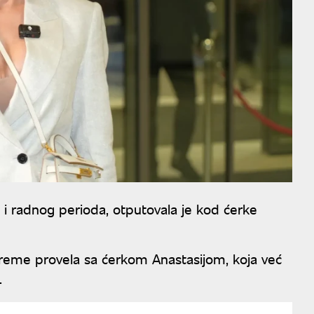
i radnog perioda, otputovala je kod ćerke
vreme provela sa ćerkom Anastasijom, koja već
.