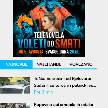
NAJNOVIJE
NAJČITANIJE
POVEZANO
Teška nesreća kod Bjelovara:
Sudarili se teretni i putnički voz,
ima povređenih
Pre 3 min
Kupovina automobila ih odala: