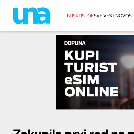
BLISKI ISTOK
SVE VESTI
NOVOST
Zakupila prvi red na p