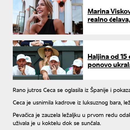
Marina Viskov
realno ćelava,
Haljina od 15
ponovo ukral
Rano jutros Ceca se oglasila iz Španije i pok
Ceca je usnimila kadrove iz luksuznog bara, leža
Pevačica je zauzela ležaljku u prvom redu odak
uživala je u koktelu dok se sunčala.