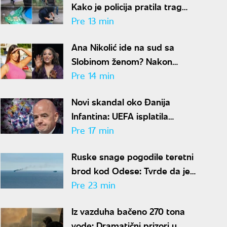
Kako je policija pratila trag
novca posle ubistva piljara (73)
Pre 13 min
na Karaburmi
Ana Nikolić ide na sud sa
Slobinom ženom? Nakon
gnusnog vređanja, oglasio se
Pre 14 min
Jelenin advokat
Novi skandal oko Đanija
Infantina: UEFA isplatila
šestocifrenu sumu njegovoj
Pre 17 min
navodnoj ljubavnici
Ruske snage pogodile teretni
brod kod Odese: Tvrde da je
prevozio oružje i opremu za
Pre 23 min
Ukrajinu
Iz vazduha bačeno 270 tona
vode: Dramatični prizori u