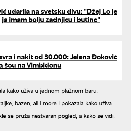
ić udarila na svetsku divu: "Džej Lo je
 ja imam bolju zadnjicu i butine"
 evra i nakit od 30.000: Jelena Đoković
a šou na Vimbldonu
azala kako uživa u jednom plažnom baru.
ljke, bazen, ali i more i pokazala kako uživa.
le se pruža nestvaran pogled, a kako se vidi,