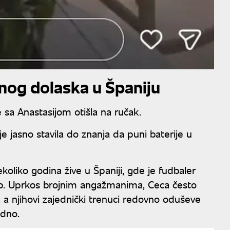
nog dolaska u Španiju
e sa Anastasijom otišla na ručak.
e jasno stavila do znanja da puni baterije u
oliko godina žive u Španiji, gde je fudbaler
ub. Uprkos brojnim angažmanima, Ceca često
 a njihovi zajednički trenuci redovno oduševe
edno.