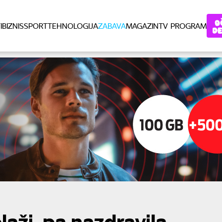
I
BIZNIS
SPORT
TEHNOLOGIJA
ZABAVA
MAGAZIN
TV PROGRAM
laži, pa nazdravila