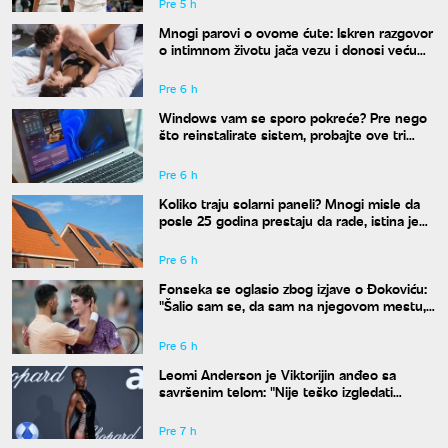
Pre 5 h
Mnogi parovi o ovome ćute: Iskren razgovor
o intimnom životu jača vezu i donosi veću
bliskost
Pre 6 h
Windows vam se sporo pokreće? Pre nego
što reinstalirate sistem, probajte ove tri
komande
Pre 6 h
Koliko traju solarni paneli? Mnogi misle da
posle 25 godina prestaju da rade, istina je
drugačija
Pre 6 h
Fonseka se oglasio zbog izjave o Đokoviću:
"Šalio sam se, da sam na njegovom mestu,
uradio bih isto"
Pre 6 h
Leomi Anderson je Viktorijin anđeo sa
savršenim telom: "Nije teško izgledati
dobro"
Pre 7 h