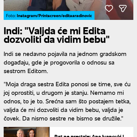
Instagram/Printscreen/editaaradinovic
Foto:
Indi: "Valjda će mi Edita
dozvoliti da vidim bebu"
Indi se nedavno pojavila na jednom gradskom
događaju, gde je progovorila o odnosu sa
sestrom Editom.
"Moja draga sestra Edita ponosi se time, sve ću
joj oprostiti, u drugom je stanju. Nemamo mi
odnos, to je to. Srećna sam što postajem tetka,
valjda će mi dozvoliti da vidim bebu, valjda je
čovek. Da nismo sestre ne bismo se družile."
Rat ne prestaje: Ana Ivanović i