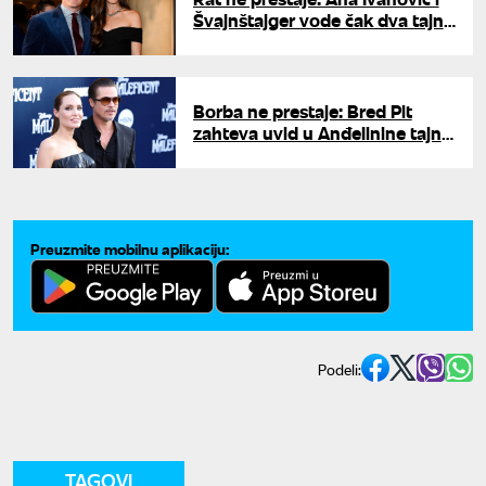
Švajnštajger vode čak dva tajna
sudska postupka – u igri je 110
miliona evra
Borba ne prestaje: Bred Pit
zahteva uvid u Anđelinine tajne
račune, ona uzvratila udarac
Preuzmite mobilnu aplikaciju:
Podeli:
TAGOVI