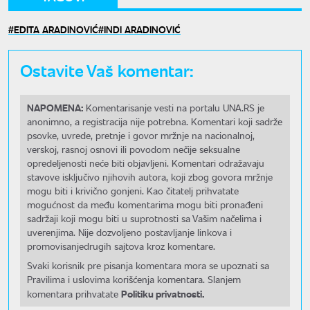
EDITA ARADINOVIĆ
INDI ARADINOVIĆ
Ostavite Vaš komentar:
NAPOMENA:
Komentarisanje vesti na portalu UNA.RS je
anonimno, a registracija nije potrebna. Komentari koji sadrže
psovke, uvrede, pretnje i govor mržnje na nacionalnoj,
verskoj, rasnoj osnovi ili povodom nečije seksualne
opredeljenosti neće biti objavljeni. Komentari odražavaju
stavove isključivo njihovih autora, koji zbog govora mržnje
mogu biti i krivično gonjeni. Kao čitatelj prihvatate
mogućnost da među komentarima mogu biti pronađeni
sadržaji koji mogu biti u suprotnosti sa Vašim načelima i
uverenjima. Nije dozvoljeno postavljanje linkova i
promovisanjedrugih sajtova kroz komentare.
Svaki korisnik pre pisanja komentara mora se upoznati sa
Pravilima i uslovima korišćenja komentara. Slanjem
Politiku privatnosti.
komentara prihvatate