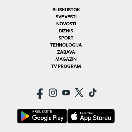
BLISKI ISTOK
SVE VESTI
NOVOSTI
BIZNIS
SPORT
TEHNOLOGIJA
ZABAVA
MAGAZIN
TV PROGRAM