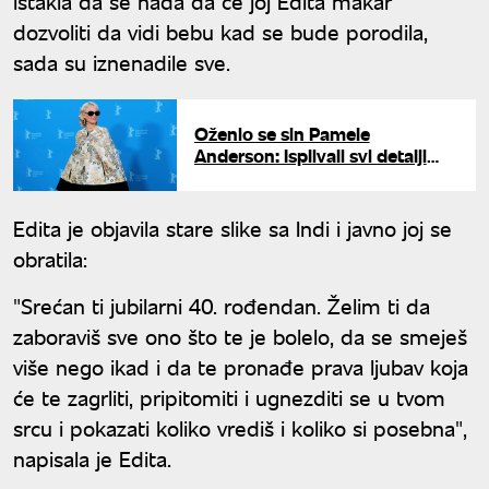
istakla da se nada da će joj Edita makar
dozvoliti da vidi bebu kad se bude porodila,
sada su iznenadile sve.
Oženio se sin Pamele
Anderson: Isplivali svi detalji
glamurozne svadbe u Sen
Tropeu
Edita je objavila stare slike sa Indi i javno joj se
obratila:
"Srećan ti jubilarni 40. rođendan. Želim ti da
zaboraviš sve ono što te je bolelo, da se smeješ
više nego ikad i da te pronađe prava ljubav koja
će te zagrliti, pripitomiti i ugnezditi se u tvom
srcu i pokazati koliko vrediš i koliko si posebna",
napisala je Edita.