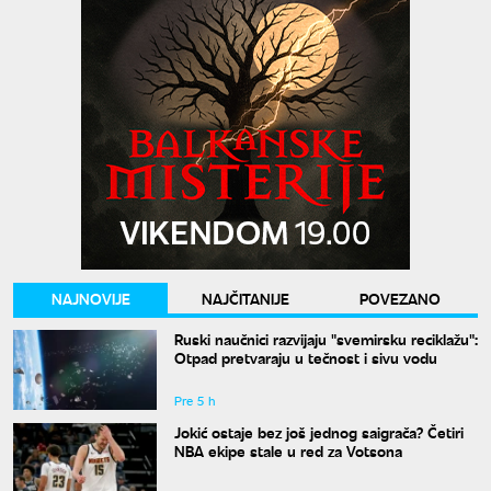
NAJNOVIJE
NAJČITANIJE
POVEZANO
Ruski naučnici razvijaju "svemirsku reciklažu":
Otpad pretvaraju u tečnost i sivu vodu
Pre 5 h
Jokić ostaje bez još jednog saigrača? Četiri
NBA ekipe stale u red za Votsona