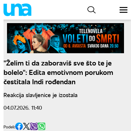
"Želim ti da zaboraviš sve što te je
bolelo": Edita emotivnom porukom
čestitala Indi rođendan
Reakcija slavljenice je izostala
04.07.2026. 11:40
Podeli: