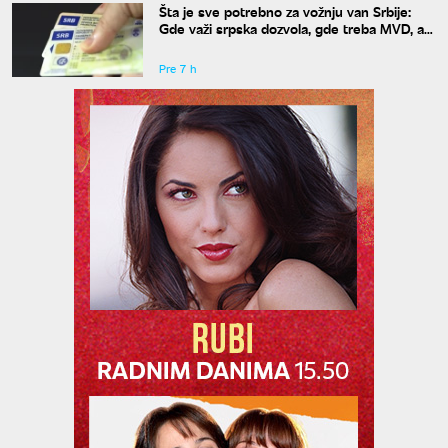
Šta je sve potrebno za vožnju van Srbije:
Gde važi srpska dozvola, gde treba MVD, a
gde zelena karta
Pre 7 h