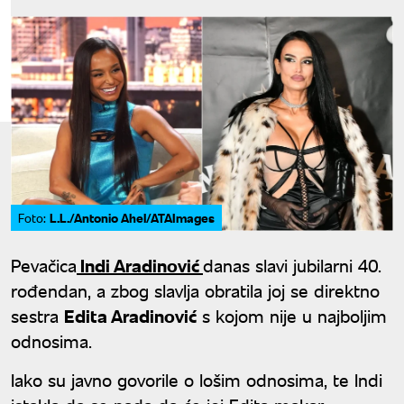
L.L./Antonio Ahel/ATAImages
Foto:
Pevačica
Indi Aradinović
danas slavi jubilarni 40.
rođendan, a zbog slavlja obratila joj se direktno
sestra
Edita Aradinović
s kojom nije u najboljim
odnosima.
Iako su javno govorile o lošim odnosima, te Indi