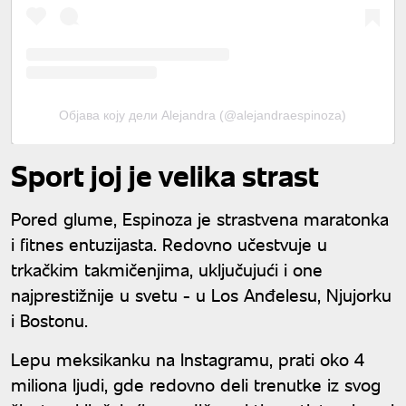
Објава коју дели Alejandra (@alejandraespinoza)
Sport joj je velika strast
Pored glume, Espinoza je strastvena maratonka
i fitnes entuzijasta. Redovno učestvuje u
trkačkim takmičenjima, uključujući i one
najprestižnije u svetu - u Los Anđelesu, Njujorku
i Bostonu.
Lepu meksikanku na Instagramu, prati oko 4
miliona ljudi, gde redovno deli trenutke iz svog