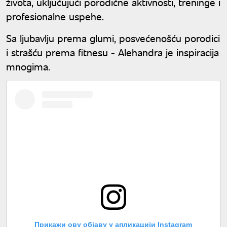
života, uključujući porodične aktivnosti, treninge i
profesionalne uspehe.
Sa ljubavlju prema glumi, posvećenošću porodici
i strašću prema fitnesu - Alehandra je inspiracija
mnogima.
Прикажи ову објаву у апликацији Instagram