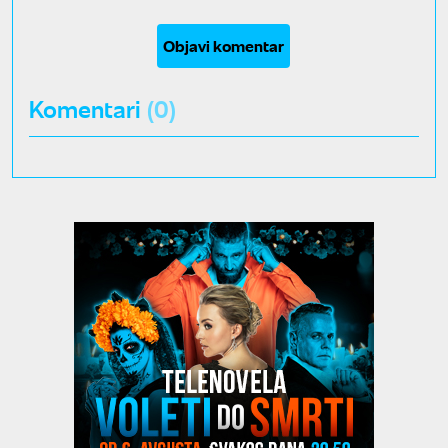
Objavi komentar
Komentari
(0)