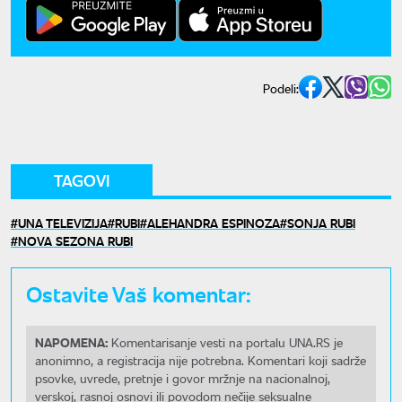
Podeli:
TAGOVI
UNA TELEVIZIJA
RUBI
ALEHANDRA ESPINOZA
SONJA RUBI
NOVA SEZONA RUBI
Ostavite Vaš komentar:
NAPOMENA:
Komentarisanje vesti na portalu UNA.RS je
anonimno, a registracija nije potrebna. Komentari koji sadrže
psovke, uvrede, pretnje i govor mržnje na nacionalnoj,
verskoj, rasnoj osnovi ili povodom nečije seksualne