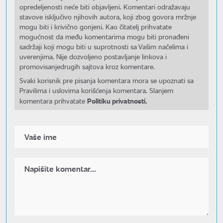
opredeljenosti neće biti objavljeni. Komentari odražavaju
stavove isključivo njihovih autora, koji zbog govora mržnje
mogu biti i krivično gonjeni. Kao čitatelj prihvatate
mogućnost da među komentarima mogu biti pronađeni
sadržaji koji mogu biti u suprotnosti sa Vašim načelima i
uverenjima. Nije dozvoljeno postavljanje linkova i
promovisanjedrugih sajtova kroz komentare.
Svaki korisnik pre pisanja komentara mora se upoznati sa
Pravilima i uslovima korišćenja komentara. Slanjem
Politiku privatnosti.
komentara prihvatate