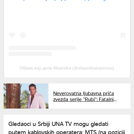
Објава коју дели Alejandra (@alejandraespinoza)
Neverovatna ljubavna priča
zvezda serije "Rubi": Fatalni
doktor Alehandro ovu lepoticu
voli skoro dve decenije
Gledaoci u Srbiji UNA TV mogu gledati
putem kablovskih operatera: MTS (na poziciji