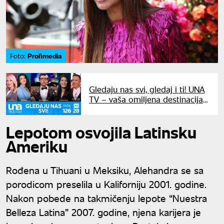
Profimedia
Foto:
Gledaju nas svi, gledaj i ti! UNA
TV – vaša omiljena destinacija
za vrhunski program
Lepotom osvojila Latinsku
Ameriku
Rođena u Tihuani u Meksiku, Alehandra se sa
porodicom preselila u Kaliforniju 2001. godine.
Nakon pobede na takmičenju lepote “Nuestra
Belleza Latina” 2007. godine, njena karijera je