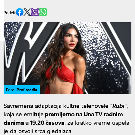
Podeli:
Profimedia
Foto:
Savremena adaptacija kultne telenovele “
Rubi
”,
koja se emituje
premijerno na Una TV radnim
danima u 19.20 časova
, za kratko vreme uspela
je da osvoji srca gledalaca.