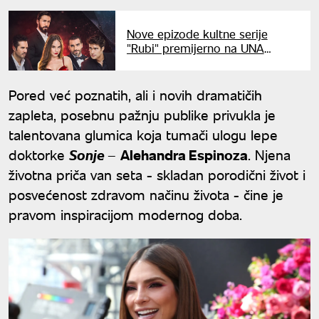
Nove epizode kultne serije
"Rubi" premijerno na UNA
televiziji
Pored već poznatih, ali i novih dramatičih
zapleta, posebnu pažnju publike privukla je
talentovana glumica koja tumači ulogu lepe
doktorke
Sonje
–
Alehandra Espinoza
. Njena
životna priča van seta - skladan porodični život i
posvećenost zdravom načinu života - čine je
pravom inspiracijom modernog doba.