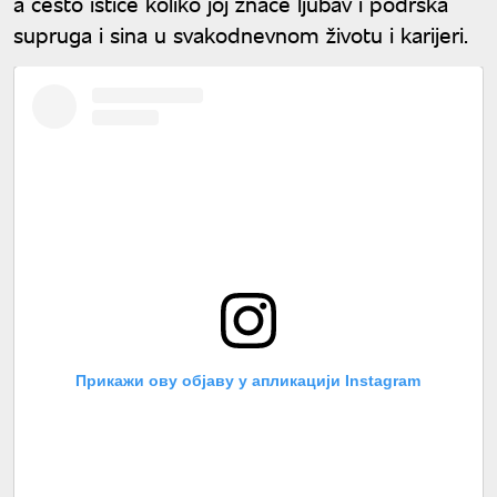
a često ističe koliko joj znače ljubav i podrška
supruga i sina u svakodnevnom životu i karijeri.
Прикажи ову објаву у апликацији Instagram