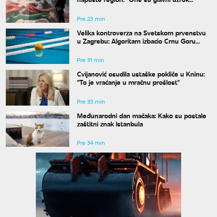
nesigurnosti"
Pre 23 min
Velika kontroverza na Svetskom prvenstvu
u Zagrebu: Algoritam izbacio Crnu Goru
uprkos pobedama
Pre 31 min
Cvijanović osudila ustaške pokliče u Kninu:
"To je vraćanje u mračnu prošlost"
Pre 33 min
Međunarodni dan mačaka: Kako su postale
zaštitni znak Istanbula
Pre 34 min