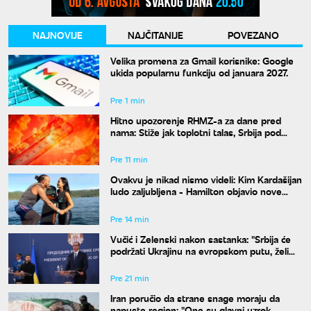
NAJNOVIJE
NAJČITANIJE
POVEZANO
Velika promena za Gmail korisnike: Google
ukida popularnu funkciju od januara 2027.
Pre 1 min
Hitno upozorenje RHMZ-a za dane pred
nama: Stiže jak toplotni talas, Srbija pod
ekstremnim rizikom od požara
Pre 11 min
Ovakvu je nikad nismo videli: Kim Kardašijan
ludo zaljubljena - Hamilton objavio nove
fotografije
Pre 14 min
Vučić i Zelenski nakon sastanka: "Srbija će
podržati Ukrajinu na evropskom putu, želimo
veću trgovinsku razmenu"
Pre 21 min
Iran poručio da strane snage moraju da
napuste region: "One su glavni uzrok