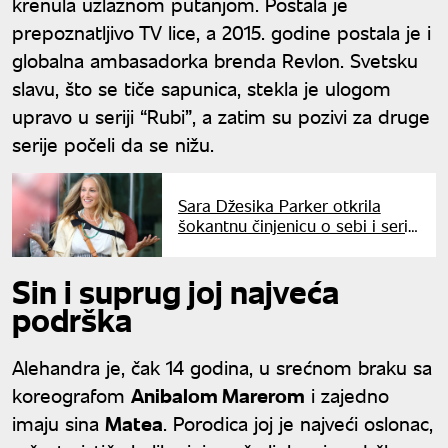
krenula uzlaznom putanjom. Postala je
prepoznatljivo TV lice, a 2015. godine postala je i
globalna ambasadorka brenda Revlon. Svetsku
slavu, što se tiče sapunica, stekla je ulogom
upravo u seriji “Rubi”, a zatim su pozivi za druge
serije počeli da se nižu.
Sara Džesika Parker otkrila
šokantnu činjenicu o sebi i seriji
"Seks i grad": Milioni u neverici
Sin i suprug joj najveća
podrška
Alehandra je, čak 14 godina, u srećnom braku sa
koreografom
Anibalom Marerom
i zajedno
imaju sina
Matea
. Porodica joj je najveći oslonac,