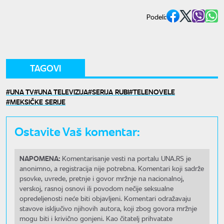
Podeli:
TAGOVI
UNA TV
UNA TELEVIZIJA
SERIJA RUBI
TELENOVELE
MEKSIČKE SERIJE
Ostavite Vaš komentar:
NAPOMENA:
Komentarisanje vesti na portalu UNA.RS je
anonimno, a registracija nije potrebna. Komentari koji sadrže
psovke, uvrede, pretnje i govor mržnje na nacionalnoj,
verskoj, rasnoj osnovi ili povodom nečije seksualne
opredeljenosti neće biti objavljeni. Komentari odražavaju
stavove isključivo njihovih autora, koji zbog govora mržnje
mogu biti i krivično gonjeni. Kao čitatelj prihvatate