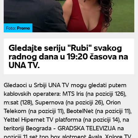
Promo
Foto:
Gledajte seriju "Rubi" svakog
radnog dana u 19:20 časova na
UNA TV.
Gledaoci u Srbiji UNA TV mogu gledati putem
kablovskih operatera: MTS Iris (na poziciji 126),
m:sat (128), Supernova (na poziciji 26), Orion
Telekom (na poziciji 11), BeotelNet (na poziciji 11),
Yettel Hipernet TV platforma (na poziciji 14), na
teritoriji Beograda - GRADSKA TELEVIZIJA na
poziciji 11 set top box alotment Avala, Xplore TV