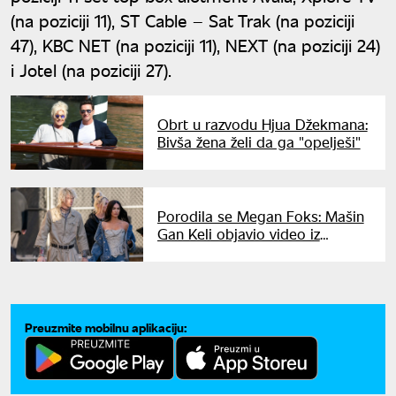
(na poziciji 11), ST Cable – Sat Trak (na poziciji
47), KBC NET (na poziciji 11), NEXT (na poziciji 24)
i Jotel (na poziciji 27).
Obrt u razvodu Hjua Džekmana:
Bivša žena želi da ga "opelješi"
Porodila se Megan Foks: Mašin
Gan Keli objavio video iz
porodilišta i otkrio pol bebe
Preuzmite mobilnu aplikaciju: