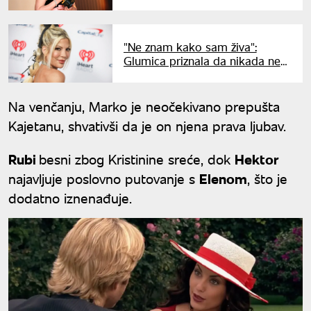
"Nastaviću da podržavam vašu
zajednicu"
"Ne znam kako sam živa":
Glumica priznala da nikada ne
pije vodu
Na venčanju, Marko je neočekivano prepušta
Kajetanu, shvativši da je on njena prava ljubav.
Rubi
besni zbog Kristinine sreće, dok
Hektor
najavljuje poslovno putovanje s
Elenom
, što je
dodatno iznenađuje.