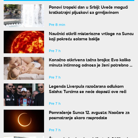
Ponovi tropski dan u Srbiji: Uveče mogući
kratkotrajni pljuskovi sa grmljavinom
Pre 8 min
Naučnici otkrili misteriozne vrtloge na Suncu
koji pokreću solarne baklje
Pre 7 h
Konačno otkrivena tačna brojka: Evo koliko
minuta intimnog odnosa je ženi potrebno da
bi bila potpuno zadovoljna
Pre 7 h
Legenda Liverpula razočarana odlukom
Salaha: Turcima se neće dopasti ove reči
Pre 7 h
Pomračenje Sunca 12. avgusta: Naočare za
posmatranje skoro rasprodate
Pre 7 h