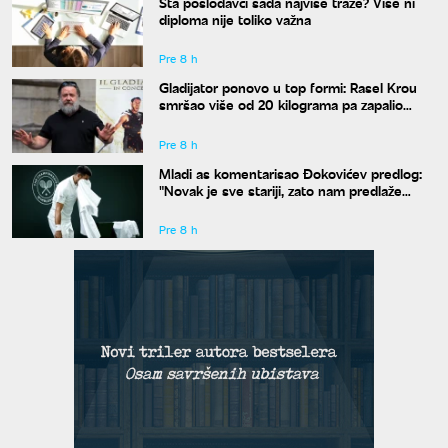
Šta poslodavci sada najviše traže? Više ni
diploma nije toliko važna
Pre 8 h
Gladijator ponovo u top formi: Rasel Krou
smršao više od 20 kilograma pa zapalio
društvene mreže novim izgledom
Pre 8 h
Mladi as komentarisao Đokovićev predlog:
"Novak je sve stariji, zato nam predlaže
kraće mečeve"
Pre 8 h