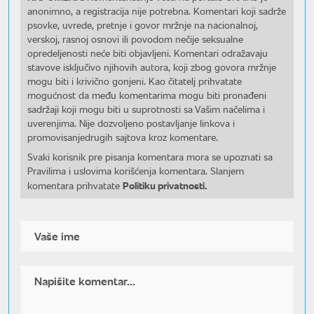
anonimno, a registracija nije potrebna. Komentari koji sadrže
psovke, uvrede, pretnje i govor mržnje na nacionalnoj,
verskoj, rasnoj osnovi ili povodom nečije seksualne
opredeljenosti neće biti objavljeni. Komentari odražavaju
stavove isključivo njihovih autora, koji zbog govora mržnje
mogu biti i krivično gonjeni. Kao čitatelj prihvatate
mogućnost da među komentarima mogu biti pronađeni
sadržaji koji mogu biti u suprotnosti sa Vašim načelima i
uverenjima. Nije dozvoljeno postavljanje linkova i
promovisanjedrugih sajtova kroz komentare.
Svaki korisnik pre pisanja komentara mora se upoznati sa
Pravilima i uslovima korišćenja komentara. Slanjem
Politiku privatnosti.
komentara prihvatate