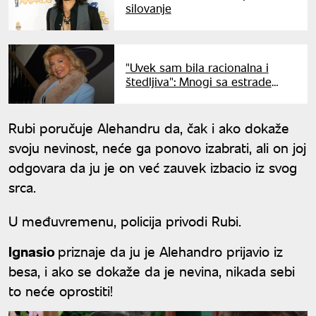
silovanje
"Uvek sam bila racionalna i
štedljiva": Mnogi sa estrade
kukaju zbog malih penzija, ne i
Suzana Mančić
Rubi poručuje Alehandru da, čak i ako dokaže
svoju nevinost, neće ga ponovo izabrati, ali on joj
odgovara da ju je on već zauvek izbacio iz svog
srca.
U međuvremenu, policija privodi Rubi.
Ignasio
priznaje da ju je Alehandro prijavio iz
besa, i ako se dokaže da je nevina, nikada sebi
to neće oprostiti!