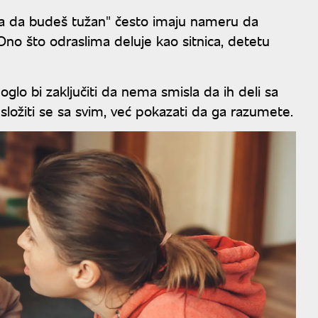
oga da budeš tužan" često imaju nameru da
Ono što odraslima deluje kao sitnica, detetu
lo bi zaključiti da nema smisla da ih deli sa
 složiti se sa svim, već pokazati da ga razumete.