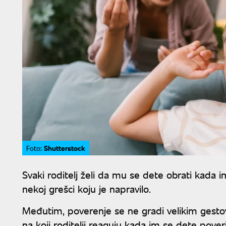
Shutterstock
Foto:
Svaki roditelj želi da mu se dete obrati kada ima
nekoj grešci koju je napravilo.
Međutim, poverenje se ne gradi velikim gest
na koji roditelji reaguju kada im se dete poveri