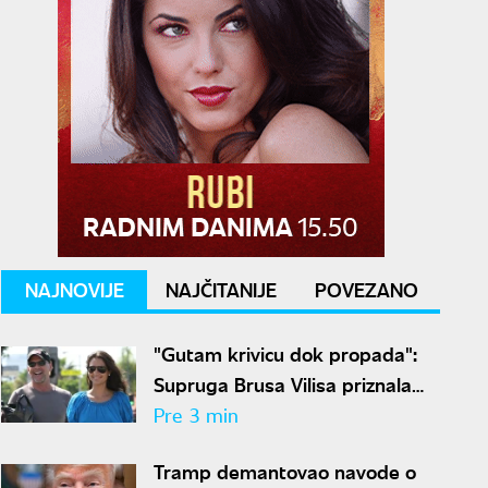
NAJNOVIJE
NAJČITANIJE
POVEZANO
"Gutam krivicu dok propada":
Supruga Brusa Vilisa priznala
kroz kakav pakao prolazi
Pre 3 min
Tramp demantovao navode o