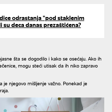
dice odrastanja "pod staklenim
i su deca danas prezaštićena?
asne šta se dogodilo i kako se osećaju. Ako ih
 rečenice, mogu steći utisak da ih niko zapravo
 je njegovo mišljenje važno. Ponekad je
aja.