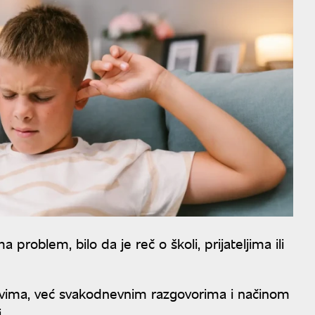
 problem, bilo da je reč o školi, prijateljima ili
ovima, već svakodnevnim razgovorima i načinom
.