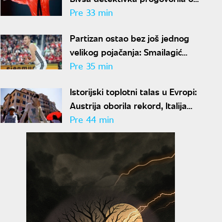
skrivenom prolazu Majkla
Pre 33 min
Džeksona
Partizan ostao bez još jednog
velikog pojačanja: Smailagić
karijeru nastavlja u
Pre 35 min
Galatasaraju
Istorijski toplotni talas u Evropi:
Austrija oborila rekord, Italija
pod crvenim alarmom
Pre 44 min