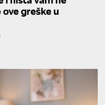
e ove greške u
u