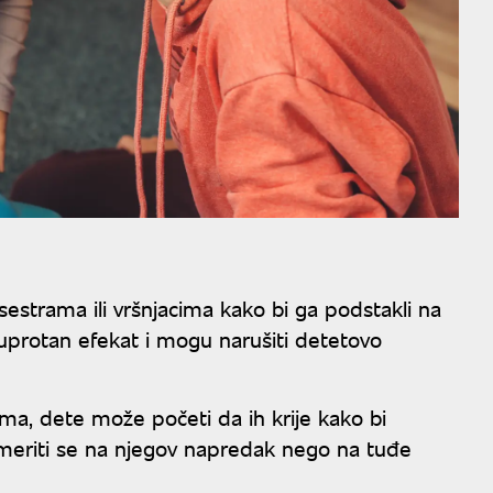
estrama ili vršnjacima kako bi ga podstakli na
uprotan efekat i mogu narušiti detetovo
a, dete može početi da ih krije kako bi
smeriti se na njegov napredak nego na tuđe