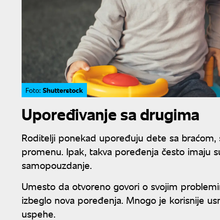
Shutterstock
Foto:
Upoređivanje sa drugima
Roditelji ponekad upoređuju dete sa braćom, s
promenu. Ipak, takva poređenja često imaju s
samopouzdanje.
Umesto da otvoreno govori o svojim problemim
izbeglo nova poređenja. Mnogo je korisnije u
uspehe.