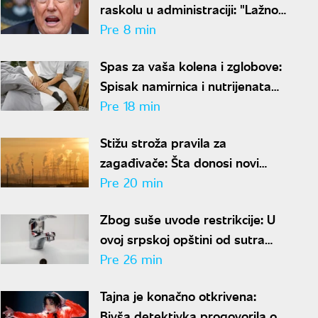
raskolu u administraciji: "Lažno
izveštavanje je ravno izdaji"
Pre 8 min
Spas za vaša kolena i zglobove:
Spisak namirnica i nutrijenata
koji provereno obnavljaju
Pre 18 min
hrskavicu
Stižu stroža pravila za
zagađivače: Šta donosi novi
zakon o kontroli zagađivanja
Pre 20 min
životne sredine?
Zbog suše uvode restrikcije: U
ovoj srpskoj opštini od sutra
planske obustave vode
Pre 26 min
Tajna je konačno otkrivena:
Bivša detektivka progovorila o