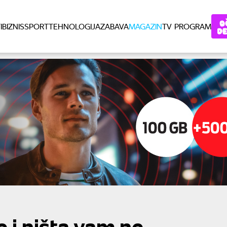
I
BIZNIS
SPORT
TEHNOLOGIJA
ZABAVA
MAGAZIN
TV PROGRAM
e i ništa vam ne