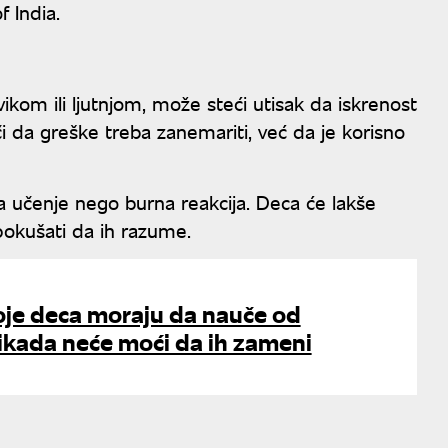
 India.
kom ili ljutnjom, može steći utisak da iskrenost
i da greške treba zanemariti, već da je korisno
a učenje nego burna reakcija. Deca će lakše
 pokušati da ih razume.
oje deca moraju da nauče od
 nikada neće moći da ih zameni