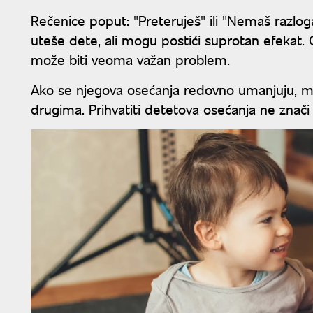
Rečenice poput: "Preteruješ" ili "Nemaš razl
uteše dete, ali mogu postići suprotan efekat. 
može biti veoma važan problem.
Ako se njegova osećanja redovno umanjuju, mog
drugima. Prihvatiti detetova osećanja ne znači