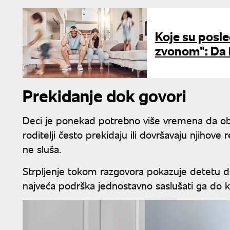
Koje su posle
zvonom": Da l
Prekidanje dok govori
Deci je ponekad potrebno više vremena da obj
roditelji često prekidaju ili dovršavaju njihove
ne sluša.
Strpljenje tokom razgovora pokazuje detetu da
najveća podrška jednostavno saslušati ga do kr