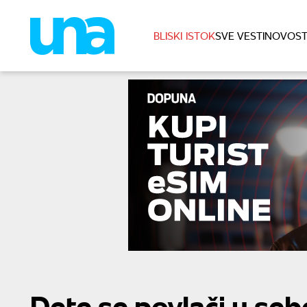
BLISKI ISTOK
SVE VESTI
NOVOST
Dete se povlači u seb