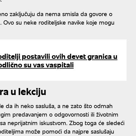
eno zaključuju da nema smisla da govore o
u. Ovo su neke roditeljske navike koje mogu
itelji postavili ovih devet granica u
odlično su vas vaspitali
a u lekciju
ele da ih neko sasluša, a ne zato što odmah
dugim predavanjem o odgovornosti ili životnim
sa neprijatnim iskustvom. Zbog toga će sledeći
oditeljima može pomoći da najpre saslušaju