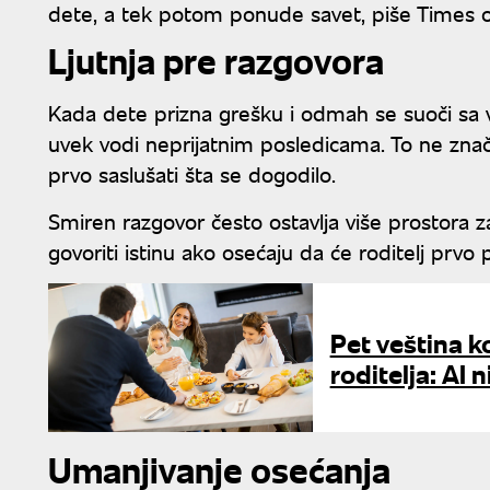
dete, a tek potom ponude savet, piše Times of
Ljutnja pre razgovora
Kada dete prizna grešku i odmah se suoči sa vi
uvek vodi neprijatnim posledicama. To ne znač
prvo saslušati šta se dogodilo.
Smiren razgovor često ostavlja više prostora z
govoriti istinu ako osećaju da će roditelj prvo
Pet veština k
roditelja: AI
Umanjivanje osećanja