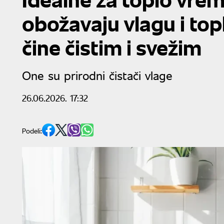
obožavaju vlagu i top
čine čistim i svežim
One su prirodni čistači vlage
26.06.2026. 17:32
Podeli: