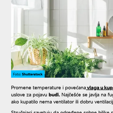
Shutterstock
Foto:
Promene temperature i povećana
vlaga u kup
uslove za pojavu
buđi.
Najčešće se javlja na f
ako kupatilo nema ventilator ili dobru ventilacij
Stručnjaci savetuju da određene sobne biljke 