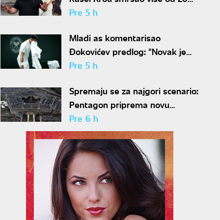
kilograma pa zapalio društvene
Pre 5 h
mreže novim izgledom
Mladi as komentarisao
Đokovićev predlog: "Novak je
sve stariji, zato nam predlaže
Pre 5 h
kraće mečeve"
Spremaju se za najgori scenario:
Pentagon priprema novu
nuklearnu strategiju za
Pre 6 h
eventualni sukob sa Rusijom i
Kinom