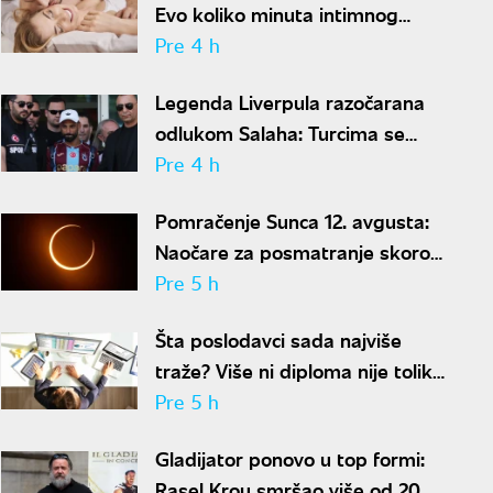
Evo koliko minuta intimnog
odnosa je ženi potrebno da bi
Pre 4 h
bila potpuno zadovoljna
Legenda Liverpula razočarana
odlukom Salaha: Turcima se
neće dopasti ove reči
Pre 4 h
Pomračenje Sunca 12. avgusta:
Naočare za posmatranje skoro
rasprodate
Pre 5 h
Šta poslodavci sada najviše
traže? Više ni diploma nije toliko
važna
Pre 5 h
Gladijator ponovo u top formi:
Rasel Krou smršao više od 20