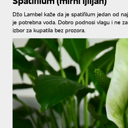
Spatifilum (mirni ljiljan)
Džo Lambel kaže da je spatifilum jedan od naj
je potrebna voda. Dobro podnosi vlagu i ne za
izbor za kupatila bez prozora.