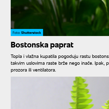
Shutterstock
Foto:
Bostonska paprat
Topla i vlažna kupatila pogoduju rastu bostonske
takvim uslovima raste brže nego inače. Ipak, p
prozora ili ventilatora.