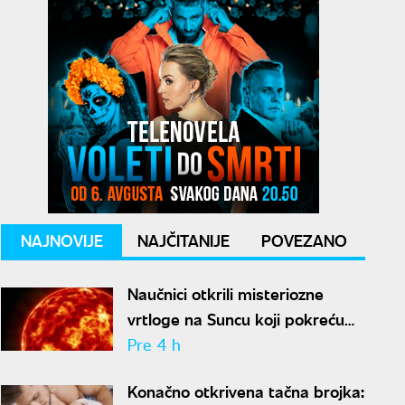
NAJNOVIJE
NAJČITANIJE
POVEZANO
Naučnici otkrili misteriozne
vrtloge na Suncu koji pokreću
solarne baklje
Pre 4 h
Konačno otkrivena tačna brojka: