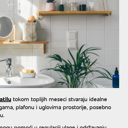
atilu
tokom toplijih meseci stvaraju idealne
ugama, plafonu i uglovima prostorije, posebno
u.
mogu pomoći u regulaciji vlage i održavanju