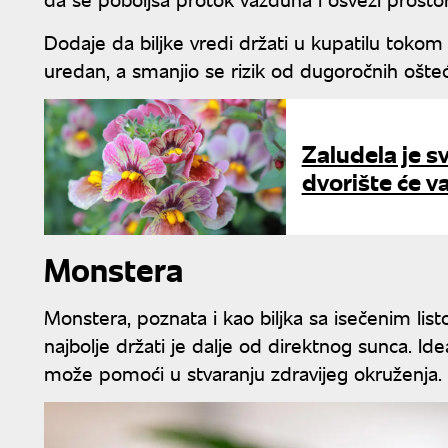
Dodaje da biljke vredi držati u kupatilu tokom 
uredan, a smanjio se rizik od dugoročnih ošte
Zaludela je sv
dvorište će v
Monstera
Monstera, poznata i kao biljka sa isečenim listo
najbolje držati je dalje od direktnog sunca. Ide
može pomoći u stvaranju zdravijeg okruženja.