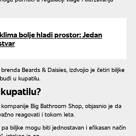
lima bolje hladi prostor: Jedan
stvar
brenda Beards & Daisies, izdvojio je četiri biljke
buđi u kupatilu.
 kupatilu?
z kompanije Big Bathroom Shop, objasnio je da
važno reagovati i tokom leta.
, pa biljke mogu biti jednostavan i efikasan način
, istakao je on.