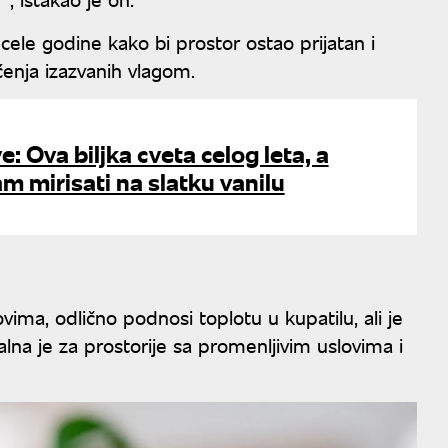
cele godine kako bi prostor ostao prijatan i
ćenja izazvanih vlagom.
e: Ova biljka cveta celog leta, a
am mirisati na slatku vanilu
vima, odlično podnosi toplotu u kupatilu, ali je
alna je za prostorije sa promenljivim uslovima i