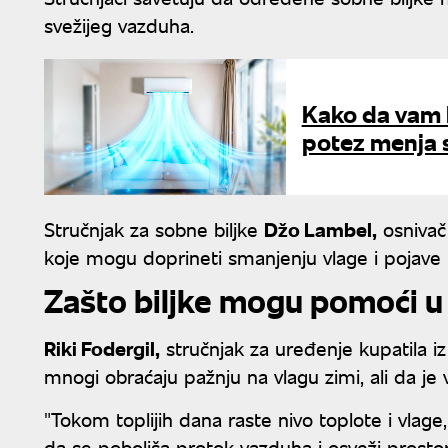
svežijeg vazduha.
Kako da vam k
potez menja 
Stručnjak za sobne biljke
Džo Lambel,
osnivač 
koje mogu doprineti smanjenju vlage i pojave 
Zašto biljke mogu pomoći u
Riki Fodergil,
stručnjak za uređenje kupatila i
mnogi obraćaju pažnju na vlagu zimi, ali da je 
"Tokom toplijih dana raste nivo toplote i vlage
da se poboljša protok vazduha i osveži prostor"