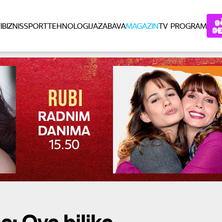
I
BIZNIS
SPORT
TEHNOLOGIJA
ZABAVA
MAGAZIN
TV PROGRAM
e: Ove biljke