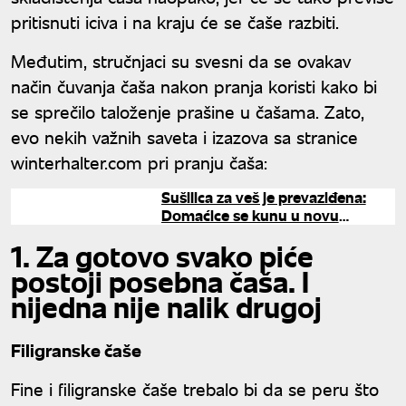
pritisnuti iciva i na kraju će se čaše razbiti.
Međutim, stručnjaci su svesni da se ovakav
način čuvanja čaša nakon pranja koristi kako bi
se sprečilo taloženje prašine u čašama. Zato,
evo nekih važnih saveta i izazova sa stranice
winterhalter.com pri pranju čaša:
Sušilica za veš je prevaziđena:
Domaćice se kunu u novu
metodu, a veš je suv očas posla
1. Za gotovo svako piće
postoji posebna čaša. I
nijedna nije nalik drugoj
Filigranske čaše
Fine i filigranske čaše trebalo bi da se peru što