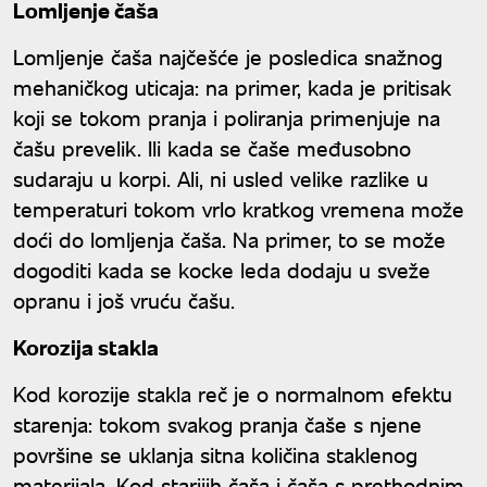
Lomljenje čaša
Lomljenje čaša najčešće je posledica snažnog
mehaničkog uticaja: na primer, kada je pritisak
koji se tokom pranja i poliranja primenjuje na
čašu prevelik. Ili kada se čaše međusobno
sudaraju u korpi. Ali, ni usled velike razlike u
temperaturi tokom vrlo kratkog vremena može
doći do lomljenja čaša. Na primer, to se može
dogoditi kada se kocke leda dodaju u sveže
opranu i još vruću čašu.
Korozija stakla
Kod korozije stakla reč je o normalnom efektu
starenja: tokom svakog pranja čaše s njene
površine se uklanja sitna količina staklenog
materijala. Kod starijih čaša i čaša s prethodnim