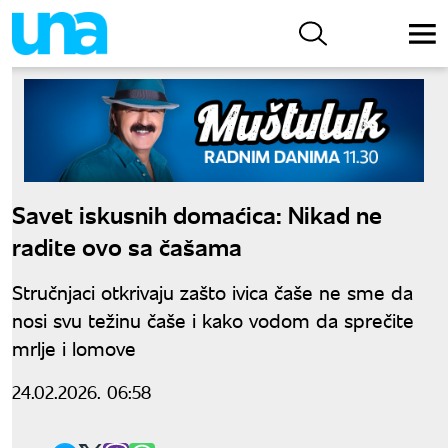
Savet iskusnih domaćica: Nikad ne
radite ovo sa čašama
Stručnjaci otkrivaju zašto ivica čaše ne sme da
nosi svu težinu čaše i kako vodom da sprečite
mrlje i lomove
24.02.2026. 06:58