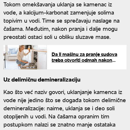
Tokom omekšavanja uklanja se kamenac iz
vode, a kalcijum-karbonat zamenjuje solima
topivim u vodi. Time se sprečavaju naslage na
čašama. Međutim, nakon pranja i dalje mogu
preostati ostaci soli u obliku sluzave mase.
Da li mašinu za pranje sudova
treba otvoriti odmah nakon
pranja?
Uz delimičnu demineralizaciju
Kao što već naziv govori, uklanjanje kamenca iz
vode nije jedino što se događa tokom delimične
demineralizacije: naime, uklanja se i deo soli
otopljenih u vodi. Na čašama opranim tim
postupkom nalazi se znatno manje ostataka