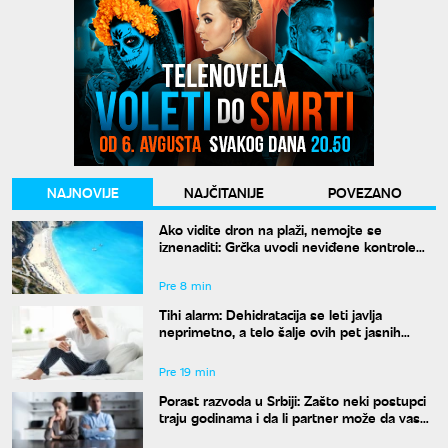
NAJNOVIJE
NAJČITANIJE
POVEZANO
Ako vidite dron na plaži, nemojte se
iznenaditi: Grčka uvodi neviđene kontrole
širom zemlje, a kazne su paprene
Pre 8 min
Tihi alarm: Dehidratacija se leti javlja
neprimetno, a telo šalje ovih pet jasnih
znakova pre nego što osetite žeđ
Pre 19 min
Porast razvoda u Srbiji: Zašto neki postupci
traju godinama i da li partner može da vas
"zadrži" u braku?