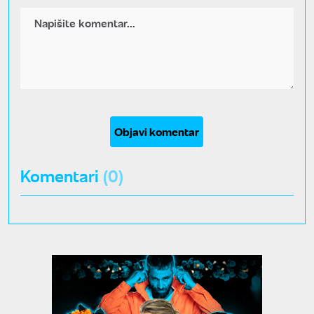
Objavi komentar
Komentari
(0)