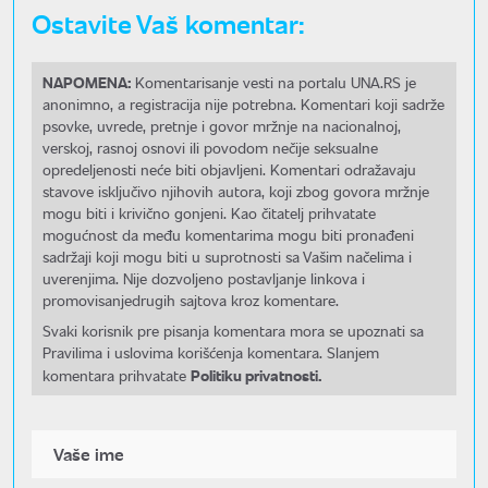
Ostavite Vaš komentar:
NAPOMENA:
Komentarisanje vesti na portalu UNA.RS je
anonimno, a registracija nije potrebna. Komentari koji sadrže
psovke, uvrede, pretnje i govor mržnje na nacionalnoj,
verskoj, rasnoj osnovi ili povodom nečije seksualne
opredeljenosti neće biti objavljeni. Komentari odražavaju
stavove isključivo njihovih autora, koji zbog govora mržnje
mogu biti i krivično gonjeni. Kao čitatelj prihvatate
mogućnost da među komentarima mogu biti pronađeni
sadržaji koji mogu biti u suprotnosti sa Vašim načelima i
uverenjima. Nije dozvoljeno postavljanje linkova i
promovisanjedrugih sajtova kroz komentare.
Svaki korisnik pre pisanja komentara mora se upoznati sa
Pravilima i uslovima korišćenja komentara. Slanjem
Politiku privatnosti.
komentara prihvatate