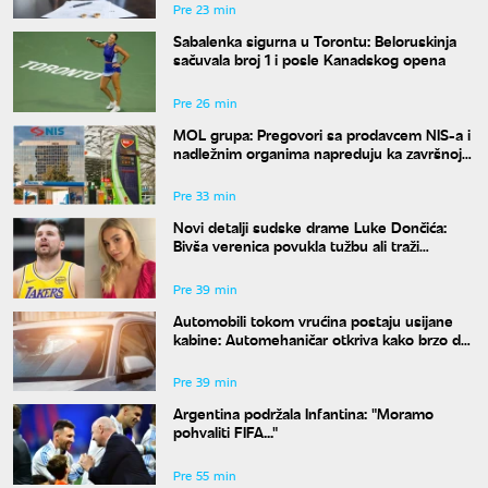
Pre 23 min
Sabalenka sigurna u Torontu: Beloruskinja
sačuvala broj 1 i posle Kanadskog opena
Pre 26 min
MOL grupa: Pregovori sa prodavcem NIS-a i
nadležnim organima napreduju ka završnoj
fazi
Pre 33 min
Novi detalji sudske drame Luke Dončića:
Bivša verenica povukla tužbu ali traži
bogatstvo na sudu u Sloveniji
Pre 39 min
Automobili tokom vrućina postaju usijane
kabine: Automehaničar otkriva kako brzo da
rashladite vozilo
Pre 39 min
Argentina podržala Infantina: "Moramo
pohvaliti FIFA..."
Pre 55 min