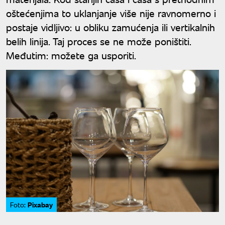
oštećenjima to uklanjanje više nije ravnomerno i
postaje vidljivo: u obliku zamućenja ili vertikalnih
belih linija. Taj proces se ne može poništiti.
Međutim: možete ga usporiti.
Pixabay
Foto: