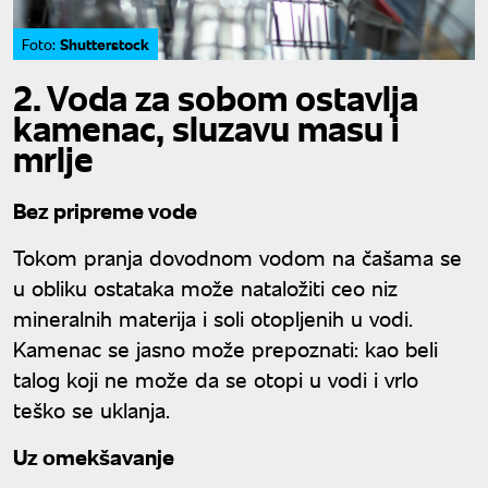
Shutterstock
Foto:
2. Voda za sobom ostavlja
kamenac, sluzavu masu i
mrlje
Bez pripreme vode
Tokom pranja dovodnom vodom na čašama se
u obliku ostataka može nataložiti ceo niz
mineralnih materija i soli otopljenih u vodi.
Kamenac se jasno može prepoznati: kao beli
talog koji ne može da se otopi u vodi i vrlo
teško se uklanja.
Uz omekšavanje