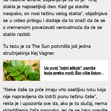
stakla je najosetljiviji deo. Kad ga stavite
naopako, on nosi težinu celog stakla", objašnjava
se u video prilogu i dodaje da to znači da će se
s vremenom povećavati verovatnoća da će se
staklo razbiti.
Tu tezu je za The Sun potvrdila još jedna
stručnjakinja Kej Vagner.
Uz ovaj "tajni eliksir" zamija
buja preko noći: Što više listova
– to više novca i sreće
"Neke čaše za piće imaju vrlo osetljivu ivicu koja
nije napravljena da izdrži punu težinu čaše",
rekla je i upozorila sve da, ako je to slučaj, nema
skladištenja čaša naopako, jer će se tako previše