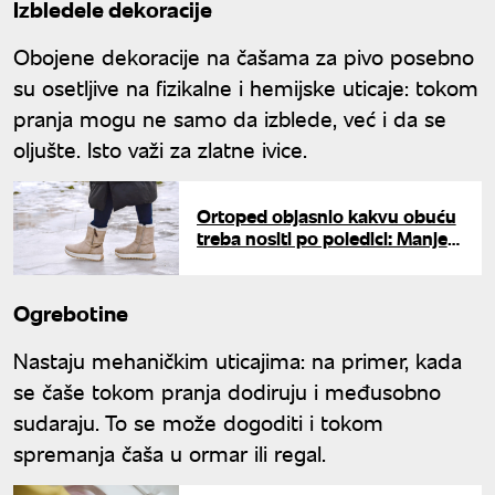
Izbledele dekoracije
Obojene dekoracije na čašama za pivo posebno
su osetljive na fizikalne i hemijske uticaje: tokom
pranja mogu ne samo da izblede, već i da se
oljušte. Isto važi za zlatne ivice.
Ortoped objasnio kakvu obuću
treba nositi po poledici: Manje
se kliza - savetuje i kako da
hodate
Ogrebotine
Nastaju mehaničkim uticajima: na primer, kada
se čaše tokom pranja dodiruju i međusobno
sudaraju. To se može dogoditi i tokom
spremanja čaša u ormar ili regal.