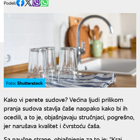
Podeli:
Shutterstock
Foto:
Kako vi perete sudove? Većina ljudi prilikom
pranja sudova stavlja čaše naopako kako bi ih
ocedili, a to je, objašnjavaju stručnjaci, pogrešno,
jer narušava kvalitet i čvrstoću čaša.
Sa naučne strane, objašnjenje za to je: "Kraj