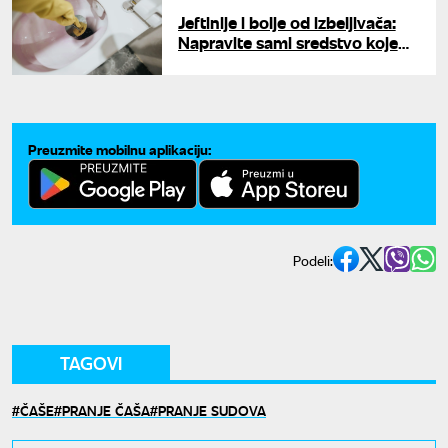
Jeftinije i bolje od izbeljivača:
Napravite sami sredstvo koje
dezinfikuje WC šolju u trenu
Preuzmite mobilnu aplikaciju:
Podeli:
TAGOVI
ČAŠE
PRANJE ČAŠA
PRANJE SUDOVA