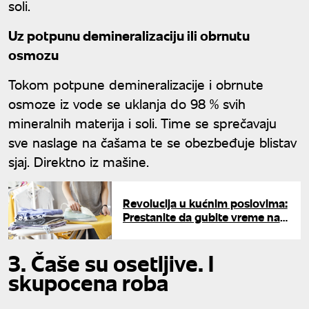
soli.
Uz potpunu demineralizaciju ili obrnutu
osmozu
Tokom potpune demineralizacije i obrnute
osmoze iz vode se uklanja do 98 % svih
mineralnih materija i soli. Time se sprečavaju
sve naslage na čašama te se obezbeđuje blistav
sjaj. Direktno iz mašine.
Revolucija u kućnim poslovima:
Prestanite da gubite vreme na
njih
3. Čaše su osetljive. I
skupocena roba