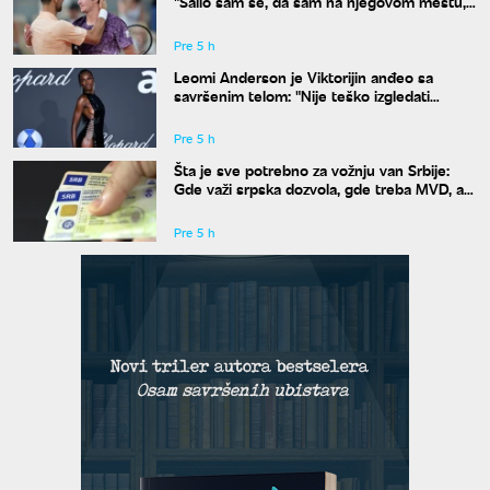
"Šalio sam se, da sam na njegovom mestu,
uradio bih isto"
Pre 5 h
Leomi Anderson je Viktorijin anđeo sa
savršenim telom: "Nije teško izgledati
dobro"
Pre 5 h
Šta je sve potrebno za vožnju van Srbije:
Gde važi srpska dozvola, gde treba MVD, a
gde zelena karta
Pre 5 h