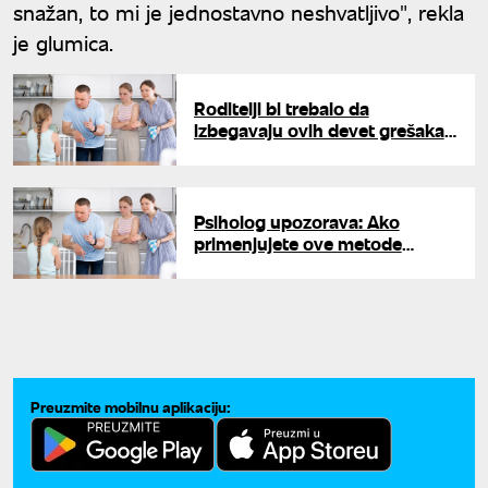
snažan, to mi je jednostavno neshvatljivo", rekla
je glumica.
Roditelji bi trebalo da
izbegavaju ovih devet grešaka
u vaspitanju dece
Psiholog upozorava: Ako
primenjujete ove metode
odgajanja posledice mogu biti
jezive
Preuzmite mobilnu aplikaciju: