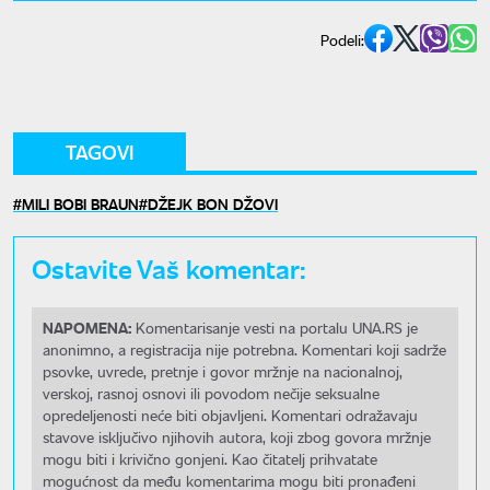
Podeli:
TAGOVI
MILI BOBI BRAUN
DŽEJK BON DŽOVI
Ostavite Vaš komentar:
NAPOMENA:
Komentarisanje vesti na portalu UNA.RS je
anonimno, a registracija nije potrebna. Komentari koji sadrže
psovke, uvrede, pretnje i govor mržnje na nacionalnoj,
verskoj, rasnoj osnovi ili povodom nečije seksualne
opredeljenosti neće biti objavljeni. Komentari odražavaju
stavove isključivo njihovih autora, koji zbog govora mržnje
mogu biti i krivično gonjeni. Kao čitatelj prihvatate
mogućnost da među komentarima mogu biti pronađeni