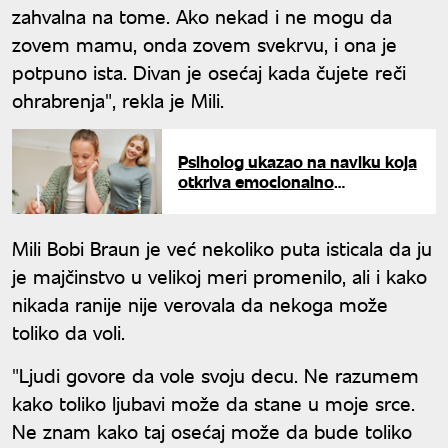
zahvalna na tome. Ako nekad i ne mogu da
zovem mamu, onda zovem svekrvu, i ona je
potpuno ista. Divan je osećaj kada čujete reči
ohrabrenja", rekla je Mili.
Psiholog ukazao na naviku koja
otkriva emocionalno
inteligentnu decu
Mili Bobi Braun je već nekoliko puta isticala da ju
je majčinstvo u velikoj meri promenilo, ali i kako
nikada ranije nije verovala da nekoga može
toliko da voli.
"Ljudi govore da vole svoju decu. Ne razumem
kako toliko ljubavi može da stane u moje srce.
Ne znam kako taj osećaj može da bude toliko