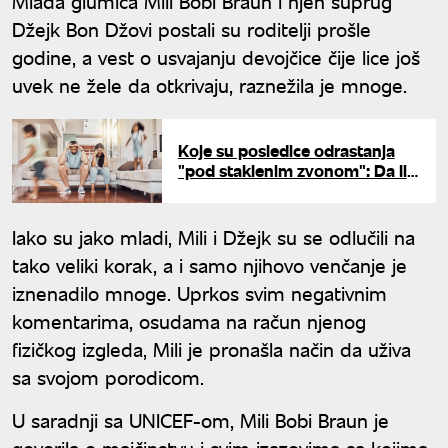
Mlada glumica Mili Bobi Braun i njen suprug
Džejk Bon Džovi postali su roditelji prošle
godine, a vest o usvajanju devojčice čije lice još
uvek ne žele da otkrivaju, raznežila je mnoge.
Koje su posledice odrastanja
"pod staklenim zvonom": Da li
su deca danas prezaštićena?
Iako su jako mladi, Mili i Džejk su se odlučili na
tako veliki korak, a i samo njihovo venčanje je
iznenadilo mnoge. Uprkos svim negativnim
komentarima, osudama na račun njenog
fizičkog izgleda, Mili je pronašla način da uživa
sa svojom porodicom.
U saradnji sa UNICEF-om, Mili Bobi Braun je
govorila o majčinstvu i svim izazovima sa kojima