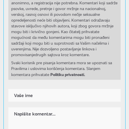
anonimno, a registracija nije potrebna. Komentari koji sadrže
psovke, uvrede, pretnje i govor mržnje na nacionalnoj,
verskoj, rasnoj osnovi ili povodom nečije seksualne
opredeljenosti neće biti objavljeni. Komentari odražavaju
stavove isključivo njihovih autora, koji zbog govora mržnje
mogu biti i krivično gonjeni. Kao čitatelj prihvatate
mogućnost da među komentarima mogu biti pronađeni
sadržaji koji mogu biti u suprotnosti sa Vašim načelima i
uverenjima. Nije dozvoljeno postavljanje linkova i
promovisanjedrugih sajtova kroz komentare.
Svaki korisnik pre pisanja komentara mora se upoznati sa
Pravilima i uslovima korišćenja komentara. Slanjem
Politiku privatnosti.
komentara prihvatate