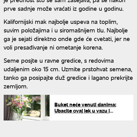
prve sadnje može vraćati iz godine u godinu.
Kalifornijski mak najbolje uspeva na toplim,
suvim položajima i u siromašnijem tlu. Najbolje
ga je sejati direktno onde gde će cvetati, jer ne
voli presađivanje ni ometanje korena.
Seme posjte u ravne gredice, s redovima
udaljenim oko 15 cm. Uzmite prstohvat semena,
tanko ga posipajte duž gredice i lagano prekrijte
zemljom.
Buket neće venuti danima:
Ubacite ovaj lek u vazu i
gledajte kako cveće oživljava