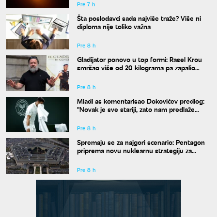
Pre 7 h
Šta poslodavci sada najviše traže? Više ni
diploma nije toliko važna
Pre 8 h
Gladijator ponovo u top formi: Rasel Krou
smršao više od 20 kilograma pa zapalio
društvene mreže novim izgledom
Pre 8 h
Mladi as komentarisao Đokovićev predlog:
"Novak je sve stariji, zato nam predlaže
kraće mečeve"
Pre 8 h
Spremaju se za najgori scenario: Pentagon
priprema novu nuklearnu strategiju za
eventualni sukob sa Rusijom i Kinom
Pre 8 h