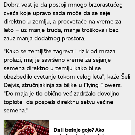
Dobra vest je da postoji mnogo brzorastućeg
cveća koje upravo sada može da se seje
direktno u zemlju, a procvetaće na vreme za
leto – uz manje truda, manje troškova i bez
zauzimanja dodatnog prostora.
"Kako se zemljište zagreva i rizik od mraza
prolazi, maj je savršeno vreme za sejanje
semena direktno u zemlju kako bi se
obezbedilo cvetanje tokom celog leta", kaže Šeli
Dejvis, stručnjakinja za biljke u Flying Flowers.
"Do maja je tlo obično već zadržalo dovoljno
toplote da pospeši direktnu setvu većine
semena."
Da li trešnje goje? Ako