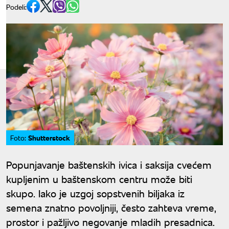
Podeli:
Shutterstock
Foto:
Popunjavanje baštenskih ivica i saksija cvećem
kupljenim u baštenskom centru može biti
skupo. Iako je uzgoj sopstvenih biljaka iz
semena znatno povoljniji, često zahteva vreme,
prostor i pažljivo negovanje mladih presadnica.