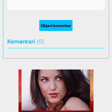
Objavi komentar
Komentari
(0)