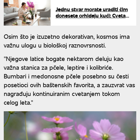
Jednu stvar morate uraditi čim
donesete orhideju kući: Cvetaće
bujno i mesecima trajati
Osim što je izuzetno dekorativan, kosmos ima
važnu ulogu u biološkoj raznovrsnosti.
"Njegove latice bogate nektarom deluju kao
važna stanica za pčele, leptire i kolibriće.
Bumbari i medonosne pčele posebno su česti
posetioci ovih baštenskih favorita, a zauzvrat vas
nagrađuju kontinuiranim cvetanjem tokom
celog leta."