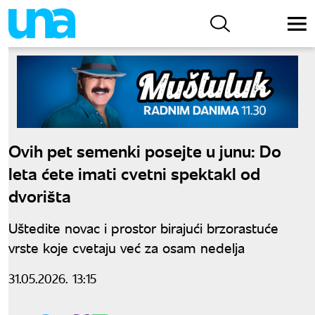
Ovih pet semenki posejte u junu: Do
leta ćete imati cvetni spektakl od
dvorišta
Uštedite novac i prostor birajući brzorastuće
vrste koje cvetaju već za osam nedelja
31.05.2026. 13:15