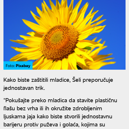
Pixabay
Foto:
Kako biste zaštitili mladice, Šeli preporučuje
jednostavan trik.
"Pokušajte preko mladica da stavite plastičnu
flašu bez vrha ili ih okružite zdrobljenim
ljuskama jaja kako biste stvorili jednostavnu
barijeru protiv puževa i golaća, kojima su