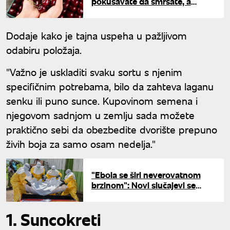
pokušavate da smršate, a
obožavate ih, ovo morate znati
Dodaje kako je tajna uspeha u pažljivom
odabiru položaja.
"Važno je uskladiti svaku sortu s njenim
specifičnim potrebama, bilo da zahteva laganu
senku ili puno sunce. Kupovinom semena i
njegovom sadnjom u zemlju sada možete
praktično sebi da obezbedite dvorište prepuno
živih boja za samo osam nedelja."
"Ebola se širi neverovatnom
brzinom": Novi slučajevi se
pojavljuju iz časa u čas - vlada
panika
1. Suncokreti