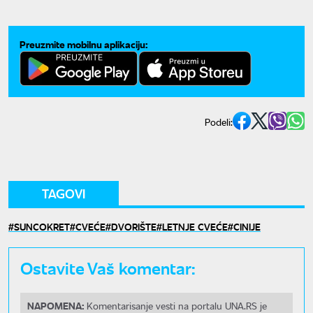
Preuzmite mobilnu aplikaciju:
Podeli:
TAGOVI
SUNCOKRET
CVEĆE
DVORIŠTE
LETNJE CVEĆE
CINIJE
Ostavite Vaš komentar:
NAPOMENA:
Komentarisanje vesti na portalu UNA.RS je