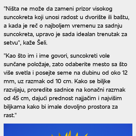
"Ništa ne može da zameni prizor visokog
suncokreta koji unosi radost u dvorište ili baštu,
a kada je reč o najboljem vremenu za sadnju
suncokreta, upravo je sada idealan trenutak za
setvu", kaže Šeli.
"Kao što im i ime govori, suncokreti vole
sunčane položaje, zato odaberite mesto sa što
više svetla i posejte seme na dubinu od oko 12
mm, uz razmak od 10 cm. Kako se biljke
razvijaju, proredite sadnice na konačni razmak
od 45 cm, dajući prednost najjačim i najvišim
biljkama kako bi imale dovoljno prostora za
rast."