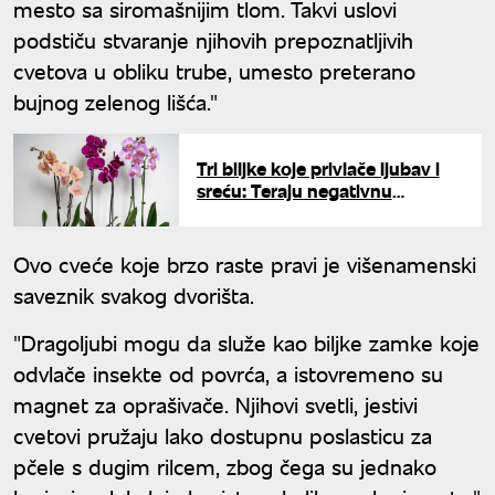
mesto sa siromašnijim tlom. Takvi uslovi
podstiču stvaranje njihovih prepoznatljivih
cvetova u obliku trube, umesto preterano
bujnog zelenog lišća."
Tri biljke koje privlače ljubav i
sreću: Teraju negativnu
energiju iz vašeg doma
Ovo cveće koje brzo raste pravi je višenamenski
saveznik svakog dvorišta.
"Dragoljubi mogu da služe kao biljke zamke koje
odvlače insekte od povrća, a istovremeno su
magnet za oprašivače. Njihovi svetli, jestivi
cvetovi pružaju lako dostupnu poslasticu za
pčele s dugim rilcem, zbog čega su jednako