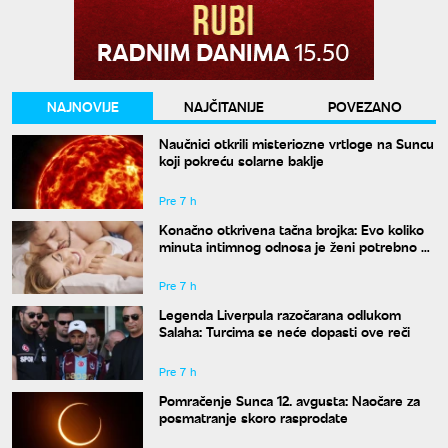
NAJNOVIJE
NAJČITANIJE
POVEZANO
Naučnici otkrili misteriozne vrtloge na Suncu
koji pokreću solarne baklje
Pre 7 h
Konačno otkrivena tačna brojka: Evo koliko
minuta intimnog odnosa je ženi potrebno da
bi bila potpuno zadovoljna
Pre 7 h
Legenda Liverpula razočarana odlukom
Salaha: Turcima se neće dopasti ove reči
Pre 7 h
Pomračenje Sunca 12. avgusta: Naočare za
posmatranje skoro rasprodate