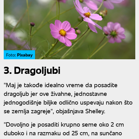
Pixabay
Foto:
3. Dragoljubi
"Maj je takođe idealno vreme da posadite
dragoljub jer ove živahne, jednostavne
jednogodišnje biljke odlično uspevaju nakon što
se zemlja zagreje", objašnjava Shelley.
"Dovoljno je posaditi krupno seme oko 2 cm
duboko i na razmaku od 25 cm, na sunčano