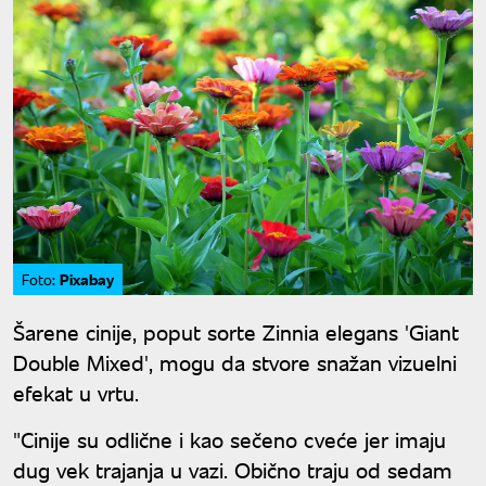
Pixabay
Foto:
Šarene cinije, poput sorte Zinnia elegans 'Giant
Double Mixed', mogu da stvore snažan vizuelni
efekat u vrtu.
"Cinije su odlične i kao sečeno cveće jer imaju
dug vek trajanja u vazi. Obično traju od sedam