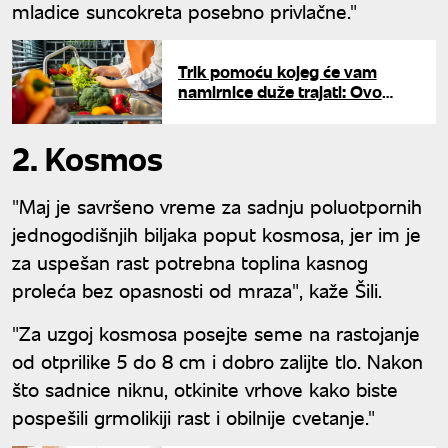
mladice suncokreta posebno privlačne."
Trik pomoću kojeg će vam
namirnice duže trajati: Ovo
sigurno niste znali
2. Kosmos
"Maj je savršeno vreme za sadnju poluotpornih
jednogodišnjih biljaka poput kosmosa, jer im je
za uspešan rast potrebna toplina kasnog
proleća bez opasnosti od mraza", kaže Šili.
"Za uzgoj kosmosa posejte seme na rastojanje
od otprilike 5 do 8 cm i dobro zalijte tlo. Nakon
što sadnice niknu, otkinite vrhove kako biste
pospešili grmolikiji rast i obilnije cvetanje."