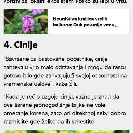
korisni za lokalni ekosistem koliko su lepi u vrtu."
Neuništiva kraljica vrelih
balkona: Dok petunije venu,
ovo cveće buja i na 40 stepeni
4. Cinije
"Savršene za baštovane početnike, cinije
zahtevaju vrlo malo održavanja i mogu da rastu
gotovo bilo gde zahvaljujući svojoj otpornosti na
vremenske uslove", kaže Šili.
"Kada je reč o uzgoju cinija, važno je znati da
ove šarene jednogodišnje biljke ne vole
ometanje korena, zato pri direktnoj setvi dobro
razmislite gde želite da ih smestite.