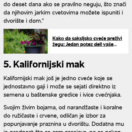
do deset dana ako se pravilno neguju, što znači
da njihovim jarkim cvetovima možete ispuniti i
dvorište i dom."
Kako da saksijsko cveće preživi
žegu: Jedan potez deli vaše
cveće od bujnog rasta do
potpunog uvenuća
5. Kalifornijski mak
Kalifornijski mak još je jedno cveće koje se
jednostavno gaji i može se sejati direktno iz
semena u baštenske gredice i ivice cvećnjaka.
Svojim živim bojama, od narandžaste i koralne
do ružičaste i crvene, odličan je izbor za
popunjavanje praznina u dvorištu. Dodatna mu
je prednost što se sam zasejava, pa se nakon