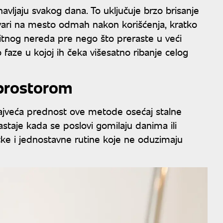
vljaju svakog dana. To uključuje brzo brisanje
tvari na mesto odmah nakon korišćenja, kratko
sitnog nereda pre nego što preraste u veći
faze u kojoj ih čeka višesatno ribanje celog
 prostorom
ajveća prednost ove metode osećaj stalne
staje kada se poslovi gomilaju danima ili
e i jednostavne rutine koje ne oduzimaju