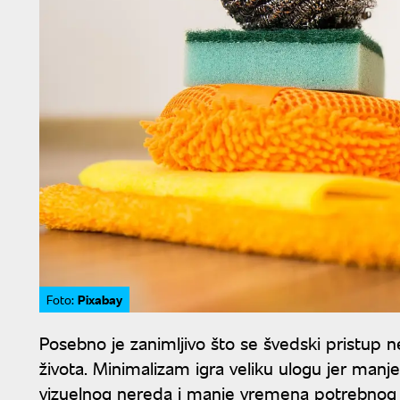
Pixabay
Foto:
Posebno je zanimljivo što se švedski pristup n
života. Minimalizam igra veliku ulogu jer man
vizuelnog nereda i manje vremena potrebnog z