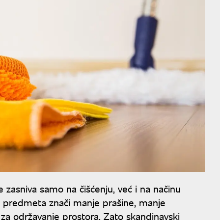
e zasniva samo na čišćenju, već i na načinu
je predmeta znači manje prašine, manje
a održavanje prostora. Zato skandinavski