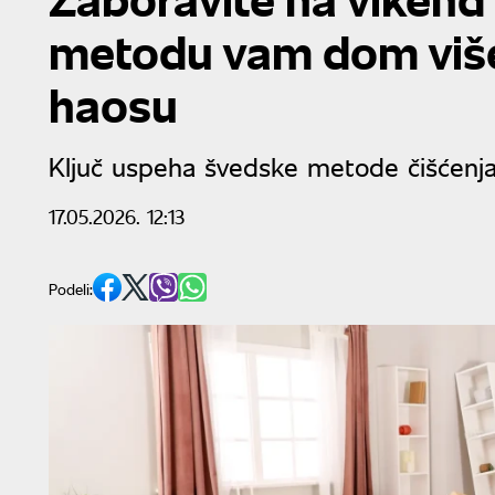
metodu vam dom više 
haosu
Ključ uspeha švedske metode čišćenja
17.05.2026. 12:13
Podeli: