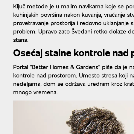
Ključ metode je u malim navikama koje se pona
kuhinjskih površina nakon kuvanja, vraćanje s
provetravanje prostorija i redovno uklanjanje 
problem. Upravo zato Šveđani retko dolaze do 
stana.
Osećaj stalne kontrole nad
Portal "Better Homes & Gardens" piše da je n
kontrole nad prostorom. Umesto stresa koji na
nedeljama, dom se održava urednim kroz kratk
mnogo vremena.