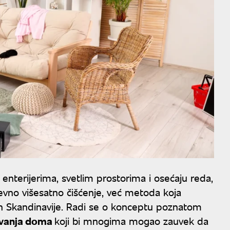
enterijerima, svetlim prostorima i osećaju reda,
nevno višesatno čišćenje, već metoda koja
an Skandinavije. Radi se o konceptu poznatom
avanja doma
koji bi mnogima mogao zauvek da