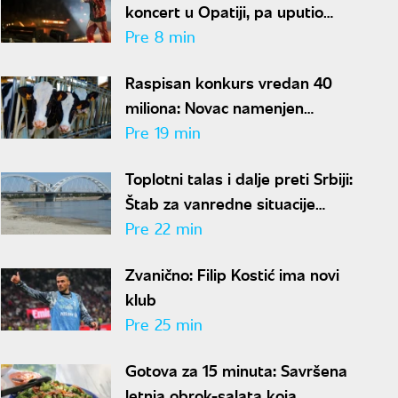
koncert u Opatiji, pa uputio
upozorenje publici: "Pregaziću ih
Pre 8 min
sve"
Raspisan konkurs vredan 40
miliona: Novac namenjen
stočarima u Vojvodini
Pre 19 min
Toplotni talas i dalje preti Srbiji:
Štab za vanredne situacije
zabranio nepotrebnu potrošnju
Pre 22 min
vode
Zvanično: Filip Kostić ima novi
klub
Pre 25 min
Gotova za 15 minuta: Savršena
letnja obrok-salata koja