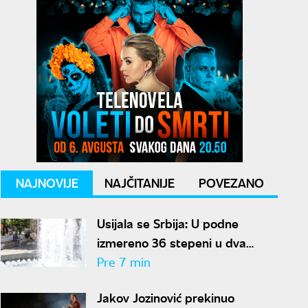
NAJNOVIJE
NAJČITANIJE
POVEZANO
Usijala se Srbija: U podne
izmereno 36 stepeni u dva
grada, očekuju se opasne
Pre 7 min
vremenske pojave
Jakov Jozinović prekinuo