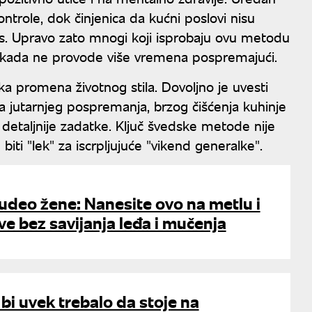
trole, dok činjenica da kućni poslovi nisu
es. Upravo zato mnogi koji isprobaju ovu metodu
k i kada ne provode više vremena pospremajući.
ka promena životnog stila. Dovoljno je uvesti
a jutarnjeg pospremanja, brzog čišćenja kuhinje
etaljnije zadatke. Ključ švedske metode nije
ti "lek" za iscrpljujuće "vikend generalke".
aludeo žene: Nanesite ovo na metlu i
ve bez savijanja leđa i mučenja
e bi uvek trebalo da stoje na