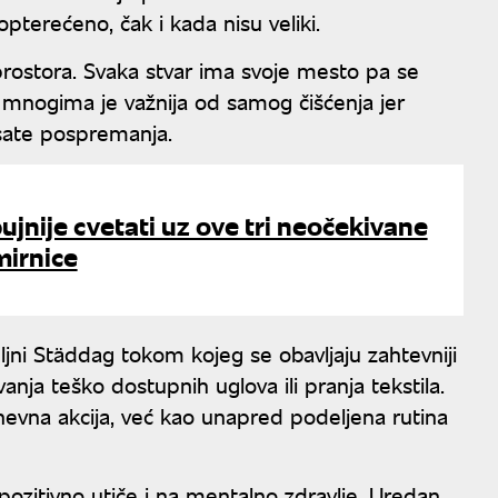
opterećeno, čak i kada nisu veliki.
 prostora. Svaka stvar ima svoje mesto pa se
mnogima je važnija od samog čišćenja jer
 sate pospremanja.
ujnije cvetati uz ove tri neočekivane
mirnice
ni Städdag tokom kojeg se obavljaju zahtevniji
anja teško dostupnih uglova ili pranja tekstila.
dnevna akcija, već kao unapred podeljena rutina
pozitivno utiče i na mentalno zdravlje. Uredan