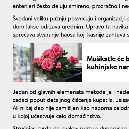
enterijeri često deluju smireno, prozračno i ne
Šveđani veliku pažnju posvećuju i organizaciji
dom lakše održava urednim. Upravo ta navika 
sprečava stvaranje haosa koji kasnije zahteva
Muškatle će b
kuhinjske na
Jedan od glavnih elemenata metode je i nedelj
zadaci poput detaljnog čišćenja kupatila, usisav
Ali ni taj deo nije zamišljen kao naporna celo
u kojoj učestvuje celo domaćinstvo.
Stručnjaci tvrde da ovakav pristup dugoročno 