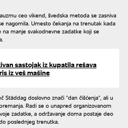
to zauzmu ceo vikend, švedska metoda se zasniva
se nagomila. Umesto čekanja na trenutak kada
je na manje svakodnevne zadatke koji se
a.
van sastojak iz kupatila rešava
ris iz veš mašine
č Städdag doslovno znači "dan čišćenja", ali u
spremanja. Radi se o unapred organizovanom
svoje zadatke, a održavanje doma postaje deo
e do poslednjeg trenutka.