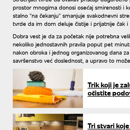
prostor mnogima donosi osećaj smirenosti i kon
stalno "na čekanju" smanjuje svakodnevni str
tvrde da im dom deluje čistije i prijatnije ča
Dobra vest je da za početak nije potrebna veli
nekoliko jednostavnih pravila poput pet minut
nakon obroka i jednog organizovanog dana za d
savršenstvo već doslednost, a upravo to može bi
Trik koji je z
očistite podo
Tri stvari koj