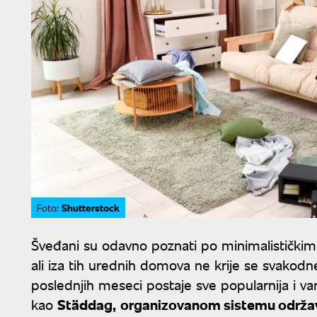
Shutterstock
Foto:
Šveđani su odavno poznati po minimalističkim 
ali iza tih urednih domova ne krije se svakod
poslednjih meseci postaje sve popularnija i v
kao
Städdag,
organizovanom sistemu održ