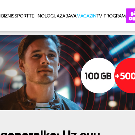
I
BIZNIS
SPORT
TEHNOLOGIJA
ZABAVA
MAGAZIN
TV PROGRAM
 generalke: Uz ovu