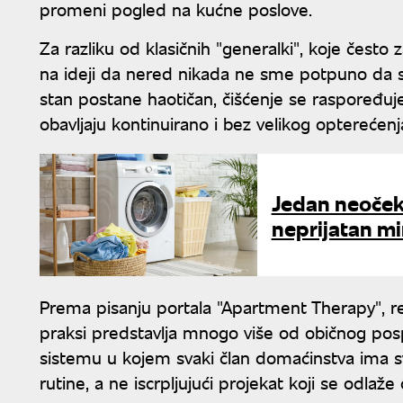
promeni pogled na kućne poslove.
Za razliku od klasičnih "generalki", koje čes
na ideji da nered nikada ne sme potpuno da 
stan postane haotičan, čišćenje se raspoređu
obavljaju kontinuirano i bez velikog opterećenj
Jedan neočeki
neprijatan mi
Prema pisanju portala "Apartment Therapy", re
praksi predstavlja mnogo više od običnog po
sistemu u kojem svaki član domaćinstva ima 
rutine, a ne iscrpljujući projekat koji se odlaž