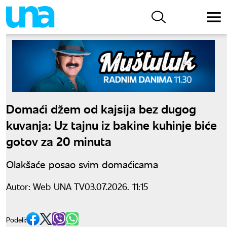
Domaći džem od kajsija bez dugog
kuvanja: Uz tajnu iz bakine kuhinje biće
gotov za 20 minuta
Olakšaće posao svim domaćicama
Autor:
Web UNA TV
03.07.2026. 11:15
Podeli: