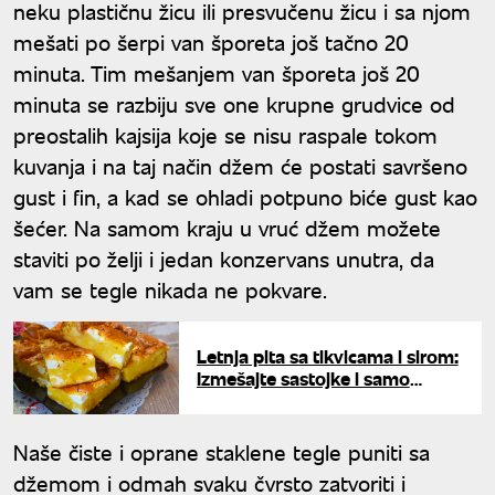
neku plastičnu žicu ili presvučenu žicu i sa njom
mešati po šerpi van šporeta još tačno 20
minuta. Tim mešanjem van šporeta još 20
minuta se razbiju sve one krupne grudvice od
preostalih kajsija koje se nisu raspale tokom
kuvanja i na taj način džem će postati savršeno
gust i fin, a kad se ohladi potpuno biće gust kao
šećer. Na samom kraju u vruć džem možete
staviti po želji i jedan konzervans unutra, da
vam se tegle nikada ne pokvare.
Letnja pita sa tikvicama i sirom:
Izmešajte sastojke i samo
naspite u pleh
Naše čiste i oprane staklene tegle puniti sa
džemom i odmah svaku čvrsto zatvoriti i