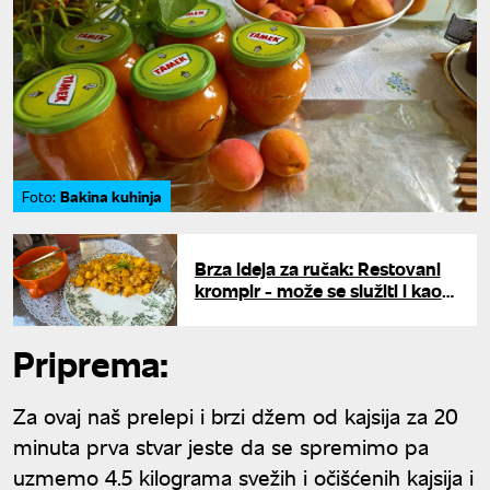
Bakina kuhinja
Foto:
Brza ideja za ručak: Restovani
krompir - može se služiti i kao
glavno jelo i kao prilog
Priprema:
Za ovaj naš prelepi i brzi džem od kajsija za 20
minuta prva stvar jeste da se spremimo pa
uzmemo 4.5 kilograma svežih i očišćenih kajsija i