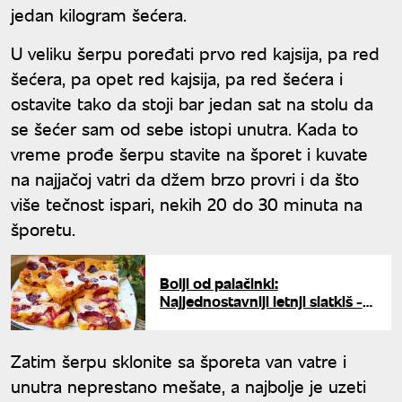
jedan kilogram šećera.
U veliku šerpu poređati prvo red kajsija, pa red
šećera, pa opet red kajsija, pa red šećera i
ostavite tako da stoji bar jedan sat na stolu da
se šećer sam od sebe istopi unutra. Kada to
vreme prođe šerpu stavite na šporet i kuvate
na najjačoj vatri da džem brzo provri i da što
više tečnost ispari, nekih 20 do 30 minuta na
šporetu.
Bolji od palačinki:
Najjednostavniji letnji slatkiš -
Izlijte smesu u pleh, dodajte
voće i uživajte
Zatim šerpu sklonite sa šporeta van vatre i
unutra neprestano mešate, a najbolje je uzeti