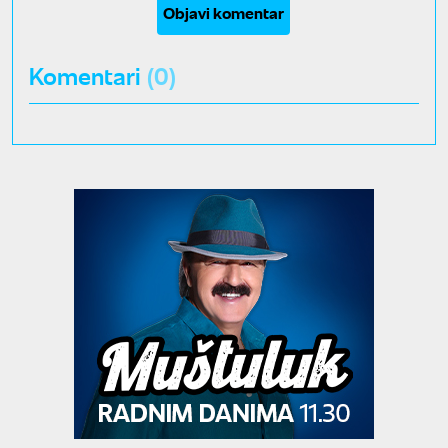
Objavi komentar
Komentari
(0)