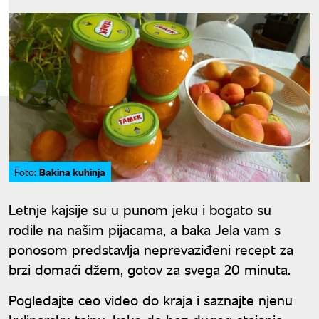
Bakina kuhinja
Foto:
Letnje kajsije su u punom jeku i bogato su
rodile na našim pijacama, a baka Jela vam s
ponosom predstavlja neprevaziđeni recept za
brzi domaći džem, gotov za svega 20 minuta.
Pogledajte ceo video do kraja i saznajte njenu