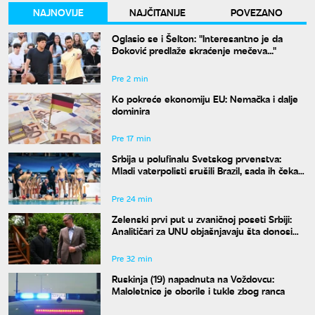
NAJNOVIJE
NAJČITANIJE
POVEZANO
Oglasio se i Šelton: "Interesantno je da
Đoković predlaže skraćenje mečeva..."
Pre 2 min
Ko pokreće ekonomiju EU: Nemačka i dalje
dominira
Pre 17 min
Srbija u polufinalu Svetskog prvenstva:
Mladi vaterpolisti srušili Brazil, sada ih čeka
Hrvatska
Pre 24 min
Zelenski prvi put u zvaničnoj poseti Srbiji:
Analitičari za UNU objašnjavaju šta donosi
susret u Beogradu i kako će reagovati
Moskva
Pre 32 min
Ruskinja (19) napadnuta na Voždovcu:
Maloletnice je oborile i tukle zbog ranca