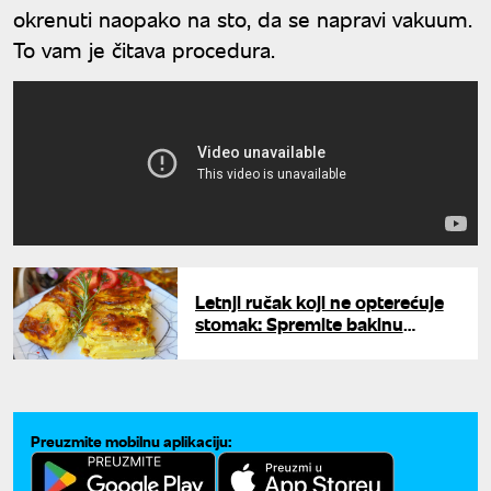
okrenuti naopako na sto, da se napravi vakuum.
To vam je čitava procedura.
Letnji ručak koji ne opterećuje
stomak: Spremite bakinu
musaku bez mesa i oduševite
se
Preuzmite mobilnu aplikaciju: