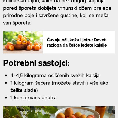
kulinarsku tajnu, kako da bez dugog stajanja
pored šporeta dobijete vrhunski džem prelepe
prirodne boje i savršene gustine, koji se meša
van šporeta.
Čuvaju oči, kožu i jetru: Devet
razloga da češće jedete kajsije
Potrebni sastojci:
4-4,5 kilograma očišćenih svežih kajsija
1 kilogram šećera (možete staviti i više ako
želite slađe)
1 konzervans unutra.