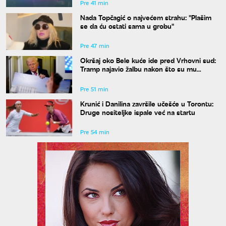
Pre 41 min
Nada Topčagić o najvećem strahu: "Plašim
se da ću ostati sama u grobu"
Pre 47 min
Okršaj oko Bele kuće ide pred Vrhovni sud:
Tramp najavio žalbu nakon što su mu
blokirani radovi
Pre 51 min
Krunić i Danilina završile učešće u Torontu:
Druge nositeljke ispale već na startu
Pre 54 min