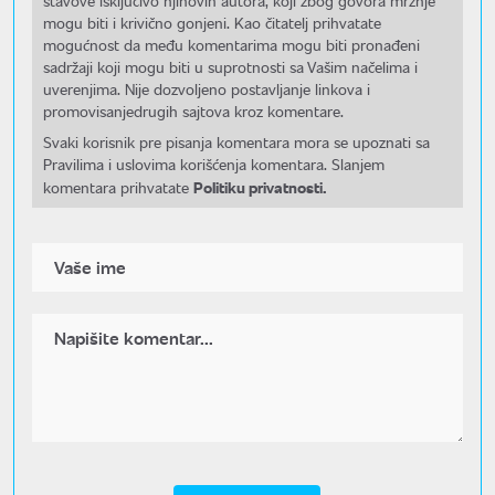
stavove isključivo njihovih autora, koji zbog govora mržnje
mogu biti i krivično gonjeni. Kao čitatelj prihvatate
mogućnost da među komentarima mogu biti pronađeni
sadržaji koji mogu biti u suprotnosti sa Vašim načelima i
uverenjima. Nije dozvoljeno postavljanje linkova i
promovisanjedrugih sajtova kroz komentare.
Svaki korisnik pre pisanja komentara mora se upoznati sa
Pravilima i uslovima korišćenja komentara. Slanjem
Politiku privatnosti.
komentara prihvatate