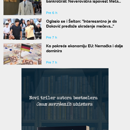
bankrotirali: Neverovatna ispovest Meta
Dejmona o paklu kroz koji je prošao
Pre 6 h
Oglasio se i Šelton: "Interesantno je da
Đoković predlaže skraćenje mečeva..."
Pre 7 h
Ko pokreće ekonomiju EU: Nemačka i dalje
dominira
Pre 7 h