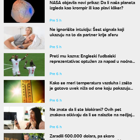
NASA objavila novi prikaz: Da li naša planeta
izgleda kao krompir ili kao plavi kliker?
Pre 5 h
Ne ignorišite intuiciju: Šest signala koji
ukazuju na to da partner krije aferu
Pre 5 h
Preti mu kazna: Engleski fudbalski
reprezentativac optužen za napad u noćnom
klubu
Pre 6 h
Kako se meri temperatura vazduha i zašto
je gotovo uvek niža od one koju pokazuju
naši termometri
Pre 6 h
Ne znate da li ste blokirani? Ovih pet
znakova otkivaju da li se nalazite na nečijoj
"crnoj listi"
Pre 6 h
Zaradili 600.000 dolara, pa skoro