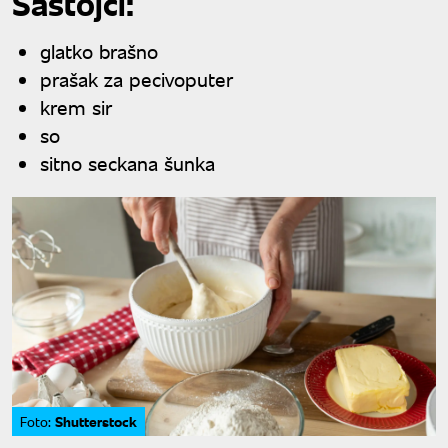
Sastojci:
glatko brašno
prašak za pecivoputer
krem sir
so
sitno seckana šunka
Shutterstock
Foto: