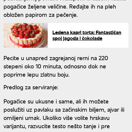
pogačice željene veličine. Ređajte ih na pleh
obložen papirom za pečenje.
Ledena kapri torta: Fantastičan
spoj jagoda i čokolade
Pecite u unapred zagrejanoj rerni na 220
stepeni oko 10 minuta, odnosno dok ne
poprime lepu zlatnu boju.
Predlog za serviranje:
Pogačice su ukusne i same, ali ih možete
poslužiti uz pavlaku sa začinskim biljem, ajvar ili
omiljeni umak. Ukoliko više volite hrskavu
varijantu, razvucite testo nešto tanje i pre