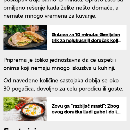
omiljeno rešenje kada želite nešto domaće, a
nemate mnogo vremena za kuvanje.
Gotova za 10 minuta: Genijalan
trik za najukusniji doručak koji
drži sitost ceo dan
Priprema je toliko jednostavna da će uspeti i
onima koji nemaju mnogo iskustva u kuhinji.
Od navedene količine sastojaka dobija se oko
30 pogačica, dovoljno za celu porodicu ili goste.
Zovu ga "razbijač masti": Zbog
ovog doručka ljudi gube i do tri
kilograma nedeljno