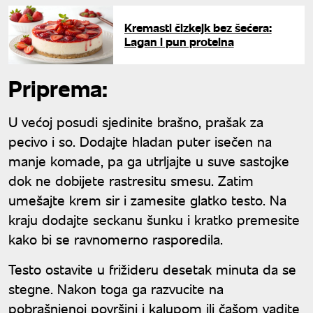
Kremasti čizkejk bez šećera:
Lagan i pun proteina
Priprema:
U većoj posudi sjedinite brašno, prašak za
pecivo i so. Dodajte hladan puter isečen na
manje komade, pa ga utrljajte u suve sastojke
dok ne dobijete rastresitu smesu. Zatim
umešajte krem sir i zamesite glatko testo. Na
kraju dodajte seckanu šunku i kratko premesite
kako bi se ravnomerno rasporedila.
Testo ostavite u frižideru desetak minuta da se
stegne. Nakon toga ga razvucite na
pobrašnjenoj površini i kalupom ili čašom vadite