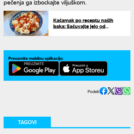
pečenja ga izbockajte viljuškom.
Kačamak po receptu naših
baka: Sačuvajte jelo od
zaborava
Preuzmite mobilnu aplikaciju:
Podeli:
TAGOVI