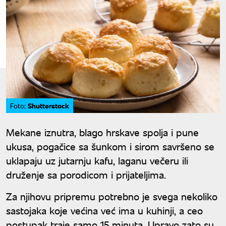
Shutterstock
Foto:
Mekane iznutra, blago hrskave spolja i pune
ukusa, pogačice sa šunkom i sirom savršeno se
uklapaju uz jutarnju kafu, laganu večeru ili
druženje sa porodicom i prijateljima.
Za njihovu pripremu potrebno je svega nekoliko
sastojaka koje većina već ima u kuhinji, a ceo
postupak traje samo 15 minuta. Upravo zato su