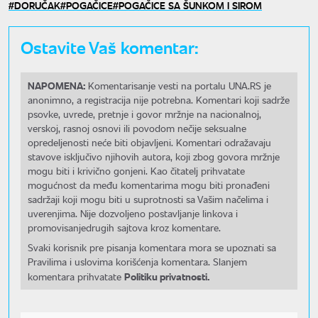
DORUČAK
POGAČICE
POGAČICE SA ŠUNKOM I SIROM
Ostavite Vaš komentar:
NAPOMENA:
Komentarisanje vesti na portalu UNA.RS je
anonimno, a registracija nije potrebna. Komentari koji sadrže
psovke, uvrede, pretnje i govor mržnje na nacionalnoj,
verskoj, rasnoj osnovi ili povodom nečije seksualne
opredeljenosti neće biti objavljeni. Komentari odražavaju
stavove isključivo njihovih autora, koji zbog govora mržnje
mogu biti i krivično gonjeni. Kao čitatelj prihvatate
mogućnost da među komentarima mogu biti pronađeni
sadržaji koji mogu biti u suprotnosti sa Vašim načelima i
uverenjima. Nije dozvoljeno postavljanje linkova i
promovisanjedrugih sajtova kroz komentare.
Svaki korisnik pre pisanja komentara mora se upoznati sa
Pravilima i uslovima korišćenja komentara. Slanjem
Politiku privatnosti.
komentara prihvatate