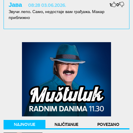
Јава
1
0
08:28 03.06.2026.
Звучи лепо. Само, недостаје вам грађажа. Макар
приближно
NAJNOVIJE
NAJČITANIJE
POVEZANO