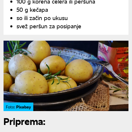
100 g korena celera ili peršuna
50 g kečapa
so ili začin po ukusu
svež peršun za posipanje
Pixabay
Foto:
Priprema: