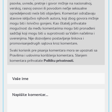
psovke, uvrede, pretnje i govor mržnje na nacionalnoj,
verskoj, rasnoj osnovi ili povodom nečije seksualne
opredeljenosti neće biti objavljeni. Komentari odražavaju
stavove isključivo njihovih autora, koji zbog govora mržnje
mogu biti i krivično gonjeni. Kao čitatelj prihvatate
mogućnost da među komentarima mogu biti pronađeni
sadržaji koji mogu biti u suprotnosti sa Vašim načelima i
uverenjima. Nije dozvoljeno postavljanje linkova i
promovisanjedrugih sajtova kroz komentare.
Svaki korisnik pre pisanja komentara mora se upoznati sa
Pravilima i uslovima korišćenja komentara. Slanjem
Politiku privatnosti.
komentara prihvatate