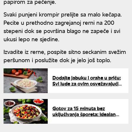
papirom za pečenje.
Svaki punjeni krompir prelijte sa malo kečapa.
Pecite u prethodno zagrejanoj rerni na 200
stepeni dok se površina blago ne zapeče i svi
ukusi lepo ne sjedine.
Izvadite iz rerne, pospite sitno seckanim svežim
peršunom i poslužite dok je jelo još toplo.
Dodajte jabuku i orahe u priču:
Svi lude za ovim osvežavajućim
ručkom koji vraća energiju na
+40
Gotov za 15 minuta bez
uključivanja šporeta: Idealan
letnji ručak koji hladi organizam
tokom tropskih dana