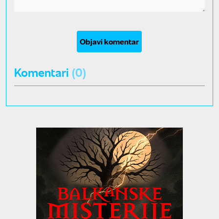
Objavi komentar
Komentari
(0)