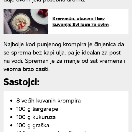
Kremasto, ukusno i bez
kuvanja: Svi lude za ovim
jutarnjim obrokom koji
momentalno osvežava
Najbolje kod punjenog krompira je činjenica da
se sprema bez kapi ulja, pa je idealan za post
na vodi. Spreman je za manje od sat vremena i
veoma brzo zasiti.
Sastojci:
8 većih kuvanih krompira
100 g šargarepe
100 g kukuruza
100 g graška