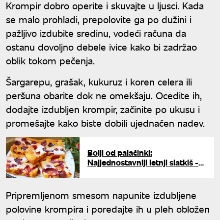
Krompir dobro operite i skuvajte u ljusci. Kada
se malo prohladi, prepolovite ga po dužini i
pažljivo izdubite sredinu, vodeći računa da
ostanu dovoljno debele ivice kako bi zadržao
oblik tokom pečenja.
Šargarepu, grašak, kukuruz i koren celera ili
peršuna obarite dok ne omekšaju. Ocedite ih,
dodajte izdubljen krompir, začinite po ukusu i
promešajte kako biste dobili ujednačen nadev.
Bolji od palačinki:
Najjednostavniji letnji slatkiš -
Izlijte smesu u pleh, dodajte
voće i uživajte
Pripremljenom smesom napunite izdubljene
polovine krompira i poređajte ih u pleh obložen