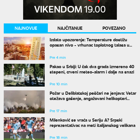
NAJNOVIJE
NAJČITANIJE
POVEZANO
Izdato upozorenje: Temperature dostižu
opasan nivo - vrhunac toplotnog talasa u
Srbiji
Pre 4 min
Pakao u Srbiji: U čak dva grada izmereno 40
stepeni, crveni meteo-alarm i dalje na snazi
Pre 10 min
Požar u Deliblatskoj peščari ne jenjava: Vetar
otežava gašenje, angažovani helikopteri
MUP-a
Pre 17 min
Milenković se vraća u Seriju A? Srpski
reprezentativac na meti italijanskog velikana
Pre 18 min