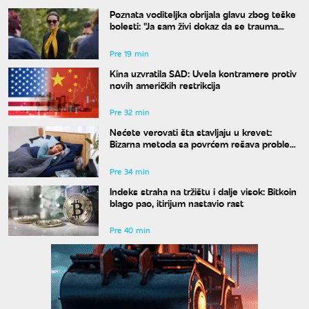
Poznata voditeljka obrijala glavu zbog teške
bolesti: "Ja sam živi dokaz da se trauma
može prevazići"
Pre 19 min
Kina uzvratila SAD: Uvela kontramere protiv
novih američkih restrikcija
Pre 32 min
Nećete verovati šta stavljaju u krevet:
Bizarna metoda sa povrćem rešava problem
znojenja preko noći
Pre 34 min
Indeks straha na tržištu i dalje visok: Bitkoin
blago pao, itirijum nastavio rast
Pre 40 min