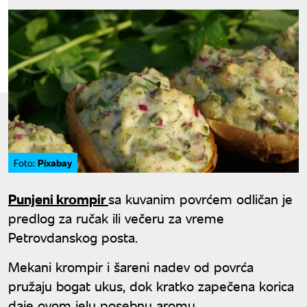
Pixabay
Foto:
Punjeni krompir
sa kuvanim povrćem odličan je
predlog za ručak ili večeru za vreme
Petrovdanskog posta.
Mekani krompir i šareni nadev od povrća
pružaju bogat ukus, dok kratko zapečena korica
daje ovom jelu posebnu aromu.