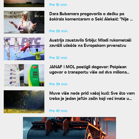
Pre 16 min
Dara Bubamara progovorila o dečku pa
šokirala komentarom o Seki Aleksić: "Nije mi
iznenađenje"
Pre 28 min
Austrija zaustavila Srbiju: Mladi rukometaši
završili učešće na Evropskom prvenstvu
Pre 32 min
JANAF i MOL postigli dogovor: Potpisan
ugovor o transportu više od dva miliona
tona nafte
Pre 39 min
Muve više neće prići vašoj kući: Sve što vam
treba je jedan jeftin začin koji već imate u
kuhinji
Pre 43 min