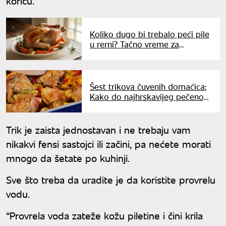
koricu.
Koliko dugo bi trebalo peći pile
u rerni? Tačno vreme za
najsočnije meso i hrskavu
kožicu
Šest trikova čuvenih domaćica:
Kako do najhrskavijeg pečenog
mesa
Trik je zaista jednostavan i ne trebaju vam
nikakvi fensi sastojci ili začini, pa nećete morati
mnogo da šetate po kuhinji.
Sve što treba da uradite je da koristite provrelu
vodu.
“Provrela voda zateže kožu piletine i čini krila