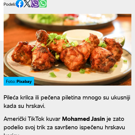
Podeli:
Pixabay
Foto:
Pileća krilca ili pečena piletina mnogo su ukusniji
kada su hrskavi.
Američki TikTok kuvar
Mohamed Jasin
je zato
podelio svoj trik za savršeno ispečenu hrskavu