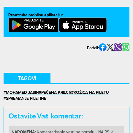
Preuzmite mobilnu aplikaciju:
Podeli:
TAGOVI
MOHAMED JASIN
PEČENA KRILCA
KOŽICA NA PILETU
SPREMANJE PILETINE
Ostavite Vaš komentar:
NAPOMENA:
Komentarisanje vesti na portalu UNA.RS je