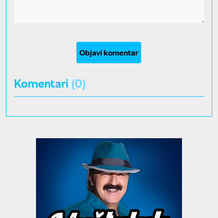
Objavi komentar
Komentari
(0)