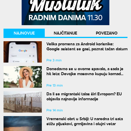
NAJNOVIJE
NAJČITANIJE
POVEZANO
Velika promena za Android korisnike:
Google asistent se gasi, poznat tačan datum
Pre 3 min
Donedavno se u ovome spavalo, a sada je
hit leta: Devojke masovno kupuju komad
koji su nekada krile ispod odeće
Pre 13 min
Da li se migrantski talas širi Evropom? EU
objavila najnovije informacije
Pre 14 min
Vremenski obrt u Srbiji: U naredna tri sata
stižu pljuskovi, grmljavina i olujni vetar