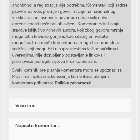
anonimno, a registracija nije potrebna. Komentari koji sadrže
psovke, uvrede, pretnje i govor mržnje na nacionalnoj,
verskoj, rasnoj osnovi ili povodom nečije seksualne
opredeljenosti neće biti objavljeni. Komentari odražavaju
stavove isključivo njihovih autora, koji zbog govora mržnje
mogu biti i krivično gonjeni. Kao čitatelj prihvatate
mogućnost da među komentarima mogu biti pronađeni
sadržaji koji mogu biti u suprotnosti sa Vašim načelima i
uverenjima. Nije dozvoljeno postavljanje linkova i
promovisanjedrugih sajtova kroz komentare.
Svaki korisnik pre pisanja komentara mora se upoznati sa
Pravilima i uslovima korišćenja komentara. Slanjem
Politiku privatnosti.
komentara prihvatate