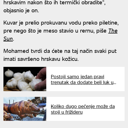
hrskavim nakon što ih termički obradite",
objasnio je on.
Kuvar je prelio prokuvanu vodu preko piletine,
pre nego što je meso stavio u rernu, piše
The
Sun
.
Mohamed tvrdi da ćete na taj način svaki put
imati savršeno hrskavu kožicu.
Postoji samo jedan pravi
trenutak da dodate beli luk u
jelo: Poslušajte savet iskusnih
domaćica
Koliko dugo pečenje može da
stoji u frižideru