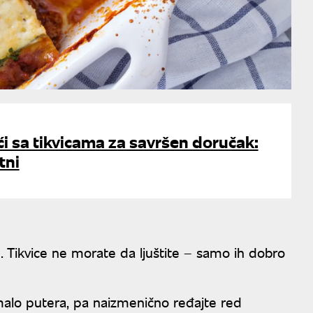
ći sa tikvicama za savršen doručak:
tni
ve. Tikvice ne morate da ljuštite – samo ih dobro
alo putera, pa naizmenično ređajte red