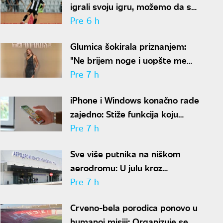
igrali svoju igru, možemo da se
nadamo najboljem
Pre 6 h
Glumica šokirala priznanjem:
"Ne brijem noge i uopšte me
nije sramota"
Pre 7 h
iPhone i Windows konačno rade
zajedno: Stiže funkcija koju
korisnici godinama čekaju
Pre 7 h
Sve više putnika na niškom
aerodromu: U julu kroz
"Konstantin Veliki" prošlo
Pre 7 h
gotovo 50.000 ljudi
Crveno-bela porodica ponovo u
humanoj misiji: Organizuje se