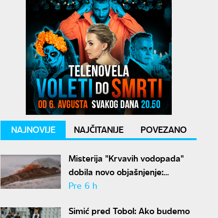
NAJNOVIJE
NAJČITANIJE
POVEZANO
Misterija "Krvavih vodopada"
dobila novo objašnjenje:
Otkriven drevni ekosistem na
Pre 6 h
Antarktiku
Simić pred Tobol: Ako budemo