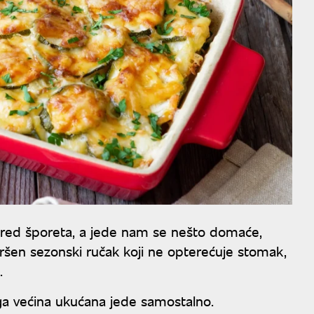
pored šporeta, a jede nam se nešto domaće,
vršen sezonski ručak koji ne opterećuje stomak,
.
 ga većina ukućana jede samostalno.