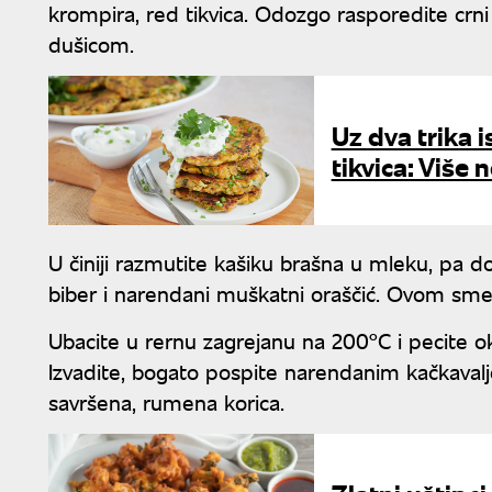
krompira, red tikvica. Odozgo rasporedite crni
dušicom.
Uz dva trika 
tikvica: Više 
U činiji razmutite kašiku brašna u mleku, pa do
biber i narendani muškatni oraščić. Ovom sme
Ubacite u rernu zagrejanu na 200°C i pecite o
Izvadite, bogato pospite narendanim kačkavalj
savršena, rumena korica.