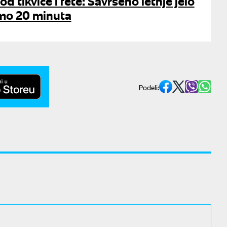
 od tikvice i fete: Savršeno letnje jelo
mo 20 minuta
Podeli: