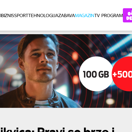
I
BIZNIS
SPORT
TEHNOLOGIJA
ZABAVA
MAGAZIN
TV PROGRAM
tikvica: Pravi se brzo i