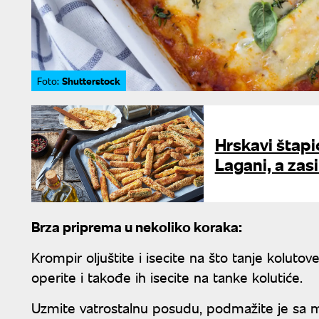
Shutterstock
Foto:
Hrskavi štapi
Lagani, a zasi
Brza priprema u nekoliko koraka:
Krompir oljuštite i isecite na što tanje koluto
operite i takođe ih isecite na tanke kolutiće.
Uzmite vatrostalnu posudu, podmažite je sa m