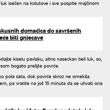
 luk isečen na kolutove i sve pospite majčinom
iskusnih domaćica do savršenih
neće biti gnjecave
dajte kiselu pavlaku, sitno naseckan beli luk, so,
som bogato prelijte povrće.
ko pola sata, dok povrće skroz ne omekša.
em, pa vratite na još 15 minuta da se uhvati ona