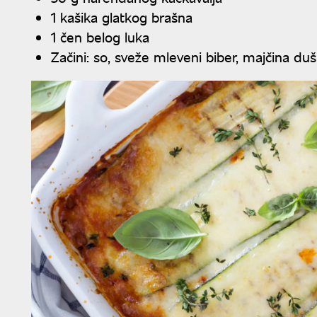
1 kašika glatkog brašna
1 čen belog luka
Začini: so, sveže mleveni biber, majčina du