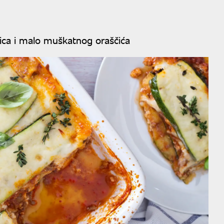
šica i malo muškatnog oraščića