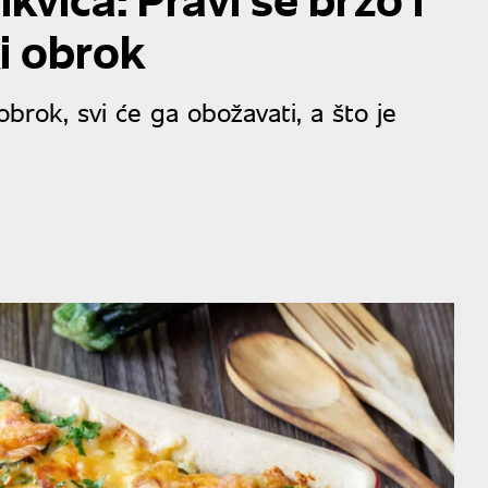
ki obrok
obrok, svi će ga obožavati, a što je