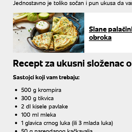
Jednostavno je toliko sočan i pun ukusa da va
Slane palačink
obroka
Recept za ukusni složenac od
Sastojci koji vam trebaju:
500 g krompira
300 g tikvica
2 dl kisele pavlake
100 ml mleka
1 glavica crnog luka (ili 3 mlada luka)
50 g narendanog kačkavalja