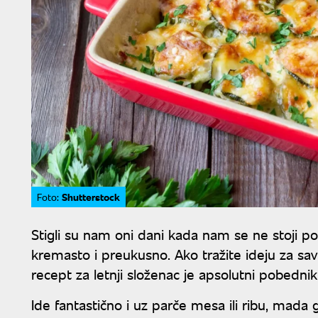
Shutterstock
Foto:
Stigli su nam oni dani kada nam se ne stoji 
kremasto i preukusno. Ako tražite ideju za sa
recept za letnji složenac je apsolutni pobednik
Ide fantastično i uz parče mesa ili ribu, mada