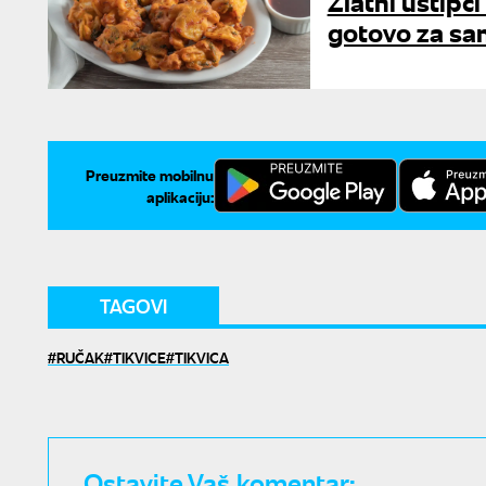
Zlatni uštipci
gotovo za sa
Preuzmite mobilnu
aplikaciju:
TAGOVI
RUČAK
TIKVICE
TIKVICA
Ostavite Vaš komentar: