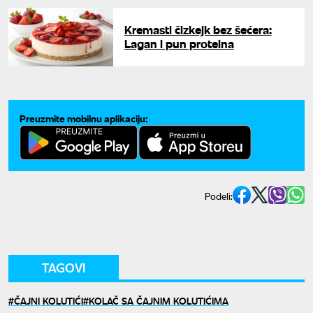
Kremasti čizkejk bez šećera:
Lagan i pun proteina
Preuzmite mobilnu aplikaciju:
Podeli:
TAGOVI
ČAJNI KOLUTIĆI
KOLAČ SA ČAJNIM KOLUTIĆIMA