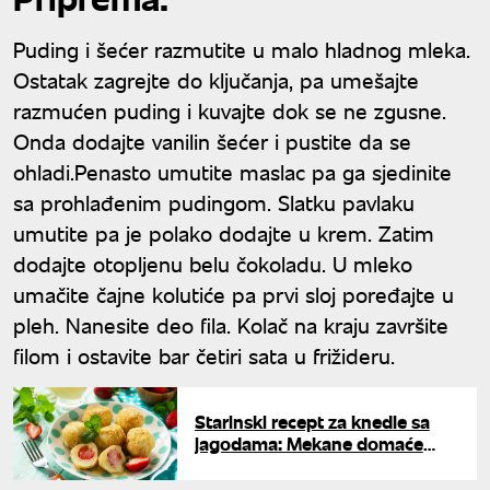
Puding i šećer razmutite u malo hladnog mleka.
Ostatak zagrejte do ključanja, pa umešajte
razmućen puding i kuvajte dok se ne zgusne.
Onda dodajte vanilin šećer i pustite da se
ohladi.Penasto umutite maslac pa ga sjedinite
sa prohlađenim pudingom. Slatku pavlaku
umutite pa je polako dodajte u krem. Zatim
dodajte otopljenu belu čokoladu. U mleko
umačite čajne kolutiće pa prvi sloj poređajte u
pleh. Nanesite deo fila. Kolač na kraju završite
filom i ostavite bar četiri sata u frižideru.
Starinski recept za knedle sa
jagodama: Mekane domaće
gomboce kao iz bakine kuhinje