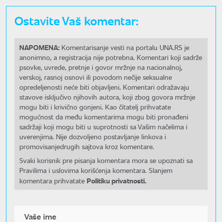
Ostavite Vaš komentar:
NAPOMENA:
Komentarisanje vesti na portalu UNA.RS je
anonimno, a registracija nije potrebna. Komentari koji sadrže
psovke, uvrede, pretnje i govor mržnje na nacionalnoj,
verskoj, rasnoj osnovi ili povodom nečije seksualne
opredeljenosti neće biti objavljeni. Komentari odražavaju
stavove isključivo njihovih autora, koji zbog govora mržnje
mogu biti i krivično gonjeni. Kao čitatelj prihvatate
mogućnost da među komentarima mogu biti pronađeni
sadržaji koji mogu biti u suprotnosti sa Vašim načelima i
uverenjima. Nije dozvoljeno postavljanje linkova i
promovisanjedrugih sajtova kroz komentare.
Svaki korisnik pre pisanja komentara mora se upoznati sa
Pravilima i uslovima korišćenja komentara. Slanjem
Politiku privatnosti.
komentara prihvatate