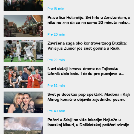
Pre 13 min
Pravo lice Holandije: Svi hrle u Amsterdam, a
niko ne zna da se na samo 30 minuta nalazi
ovo rajsko mesto
Pre 20 min
Završena saga oko kontroverznog Brazilca:
Vinisijus Žunior još šest godina u Realu
Pre 22 min
Novi detalji krvave drame na Tajlandu:
Učenik ubio babu i dedu pre pucnjave u
školi, ukupno osmoro mrtvih
Pre 32 min
Svet je dočekao pop spektakl: Madona i Kajli
Minog konačno objavile zajedničku pesmu
Pre 40 min
Požari u Srbiji na više lokacija: Najteže u
Ibarskoj klisuri, u Deliblatskoj peščari mirnije