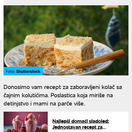
Shutterstock
Foto:
Donosimo vam recept za zaboravljeni kolač sa
čajnim kolutićima. Poslastica koja miriše na
detinjstvo i mami na parče više.
Najlepši domaći sladoled:
Jednostavan recept za