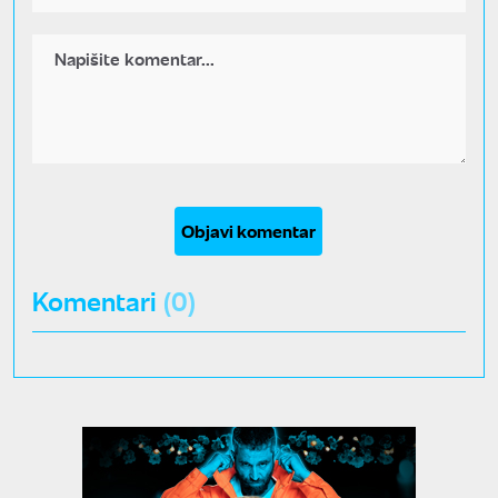
Objavi komentar
Komentari
(0)