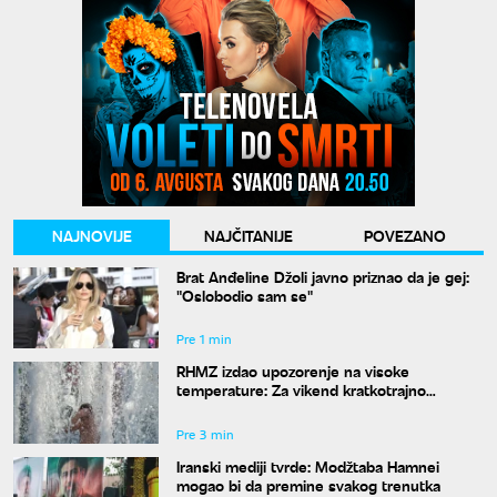
NAJNOVIJE
NAJČITANIJE
POVEZANO
Brat Anđeline Džoli javno priznao da je gej:
"Oslobodio sam se"
Pre 1 min
RHMZ izdao upozorenje na visoke
temperature: Za vikend kratkotrajno
osveženje, sledeće nedelje nastavak
toplotnog talasa
Pre 3 min
Iranski mediji tvrde: Modžtaba Hamnei
mogao bi da premine svakog trenutka