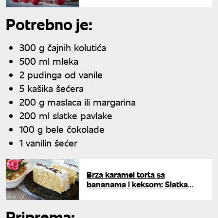
osvežavajući letnji desert
Potrebno je:
300 g čajnih kolutića
500 ml mleka
2 pudinga od vanile
5 kašika šećera
200 g maslaca ili margarina
200 ml slatke pavlake
100 g bele čokolade
1 vanilin šećer
Brza karamel torta sa
bananama i keksom: Slatka
čarolija bez pečenja
Priprema: