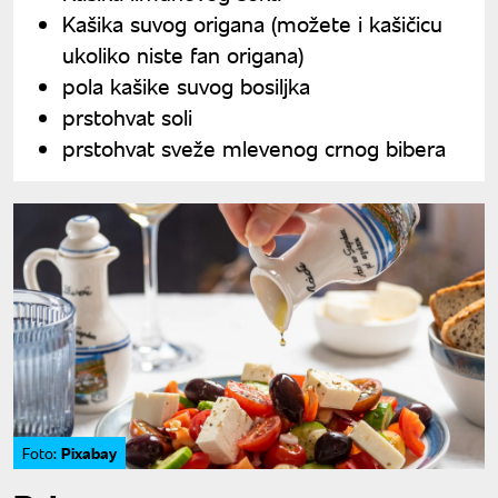
Kašika suvog origana (možete i kašičicu
ukoliko niste fan origana)
pola kašike suvog bosiljka
prstohvat soli
prstohvat sveže mlevenog crnog bibera
Pixabay
Foto: