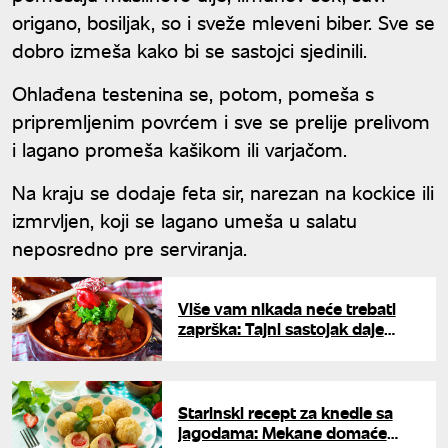
origano, bosiljak, so i sveže mleveni biber. Sve se
dobro izmeša kako bi se sastojci sjedinili.
Ohlađena testenina se, potom, pomeša s
pripremljenim povrćem i sve se prelije prelivom
i lagano promeša kašikom ili varjačom.
Na kraju se dodaje feta sir, narezan na kockice ili
izmrvljen, koji se lagano umeša u salatu
neposredno pre serviranja.
Više vam nikada neće trebati
zaprška: Tajni sastojak daje
čorbi savršenu gustinu, a ne
menja ukus
Starinski recept za knedle sa
jagodama: Mekane domaće