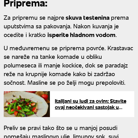
Priprema:
Za pripremu se najpre
skuva testenina
prema
uputstvima sa pakovanja. Nakon kuvanja je
ocedite i kratko
isperite hladnom vodom
.
U međuvremenu se priprema povrće. Krastavac
se nareže na tanke komade u obliku
polumeseca ili manje kockice, dok se paradajz
reže na krupnije komade kako bi zadržao
sočnost. Masline se po želji mogu prepoloviti.
Italijani su ludi za ovim: Stavite
ovaj neočekivani sastojak u
jagode i dobićete poslasticu
života
Preliv se pravi tako što se u manjoj posudi
pomešaju maslinovo ulje, limunov sok, suvi