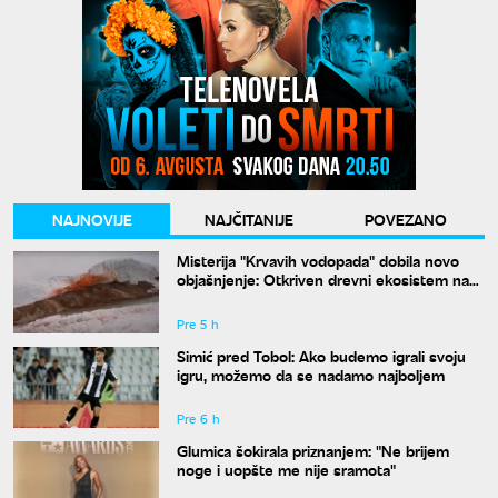
NAJNOVIJE
NAJČITANIJE
POVEZANO
Misterija "Krvavih vodopada" dobila novo
objašnjenje: Otkriven drevni ekosistem na
Antarktiku
Pre 5 h
Simić pred Tobol: Ako budemo igrali svoju
igru, možemo da se nadamo najboljem
Pre 6 h
Glumica šokirala priznanjem: "Ne brijem
noge i uopšte me nije sramota"