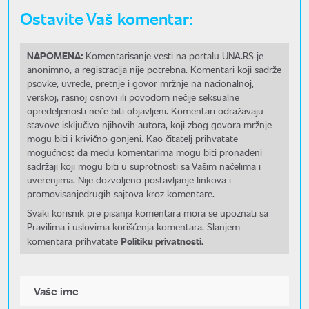
Ostavite Vaš komentar:
NAPOMENA:
Komentarisanje vesti na portalu UNA.RS je
anonimno, a registracija nije potrebna. Komentari koji sadrže
psovke, uvrede, pretnje i govor mržnje na nacionalnoj,
verskoj, rasnoj osnovi ili povodom nečije seksualne
opredeljenosti neće biti objavljeni. Komentari odražavaju
stavove isključivo njihovih autora, koji zbog govora mržnje
mogu biti i krivično gonjeni. Kao čitatelj prihvatate
mogućnost da među komentarima mogu biti pronađeni
sadržaji koji mogu biti u suprotnosti sa Vašim načelima i
uverenjima. Nije dozvoljeno postavljanje linkova i
promovisanjedrugih sajtova kroz komentare.
Svaki korisnik pre pisanja komentara mora se upoznati sa
Pravilima i uslovima korišćenja komentara. Slanjem
Politiku privatnosti.
komentara prihvatate