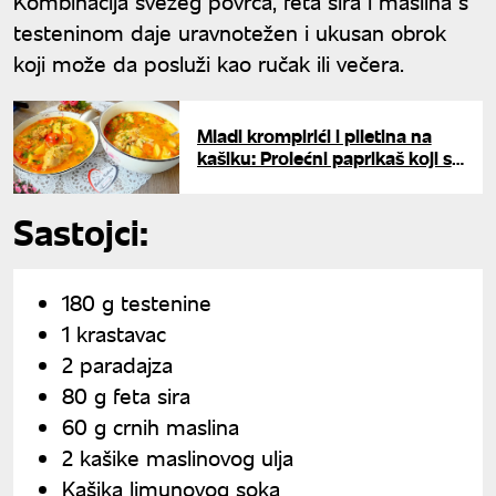
Kombinacija svežeg povrća, feta sira i maslina s
testeninom daje uravnotežen i ukusan obrok
koji može da posluži kao ručak ili večera.
Mladi krompirići i piletina na
kašiku: Prolećni paprikaš koji se
topi u ustima
Sastojci:
180 g testenine
1 krastavac
2 paradajza
80 g feta sira
60 g crnih maslina
2 kašike maslinovog ulja
Kašika limunovog soka