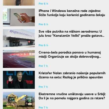
Pre 6 h
iPhone i Windows konačno rade zajedno:
Stiže funkcija koju korisnici godinama čekaju
Pre 6 h
Sve više putnika na niškom aerodromu: U
julu kroz "Konstantin Veliki" prošlo gotovo
50.000 ljudi
Pre 6 h
Crveno-bela porodica ponovo u humanoj
misiji: Organizuje se akcija dobrovoljnog
davanja krvi
Pre 7 h
Kristofer Nolan zabranio nošenje popularnih
čizama na setu: Razlog je prilično apsurdan
Pre 7 h
Ekstremne vrućine uništavaju useve u Srbiji:
Da li je na pomolu najgora godina za ratare?
Pre 7 h