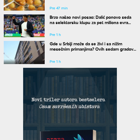
Pre 47 min
Brzo našao novi posao: Dalić ponovo seda
na selektorsku klupu za pet miliona evra
godišnje
Pre 1 h
Gde u Srbiji može da se živi i sa nižim
mesečnim primanjima? Ovih sedam gradova
spada u idealne
Pre 1 h