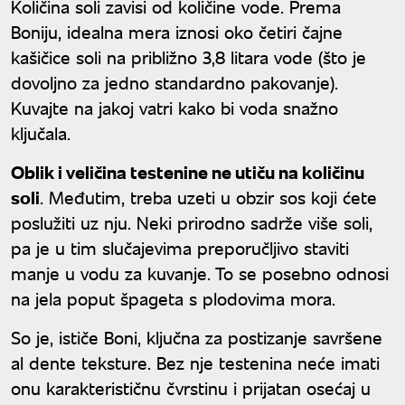
Količina soli zavisi od količine vode. Prema
Boniju, idealna mera iznosi oko četiri čajne
kašičice soli na približno 3,8 litara vode (što je
dovoljno za jedno standardno pakovanje).
Kuvajte na jakoj vatri kako bi voda snažno
ključala.
Oblik i veličina testenine ne utiču na količinu
soli
. Međutim, treba uzeti u obzir sos koji ćete
poslužiti uz nju. Neki prirodno sadrže više soli,
pa je u tim slučajevima preporučljivo staviti
manje u vodu za kuvanje. To se posebno odnosi
na jela poput špageta s plodovima mora.
So je, ističe Boni, ključna za postizanje savršene
al dente teksture. Bez nje testenina neće imati
onu karakterističnu čvrstinu i prijatan osećaj u