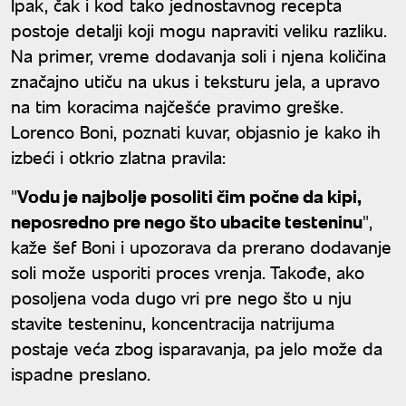
Ipak, čak i kod tako jednostavnog recepta
postoje detalji koji mogu napraviti veliku razliku.
Na primer, vreme dodavanja soli i njena količina
značajno utiču na ukus i teksturu jela, a upravo
na tim koracima najčešće pravimo greške.
Lorenco Boni, poznati kuvar, objasnio je kako ih
izbeći i otkrio zlatna pravila:
"
Vodu je najbolje posoliti čim počne da kipi,
neposredno pre nego što ubacite testeninu
",
kaže šef Boni i upozorava da prerano dodavanje
soli može usporiti proces vrenja. Takođe, ako
posoljena voda dugo vri pre nego što u nju
stavite testeninu, koncentracija natrijuma
postaje veća zbog isparavanja, pa jelo može da
ispadne preslano.