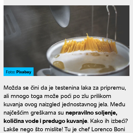
Pixabay
Foto:
Možda se čini da je testenina laka za pripremu,
ali mnogo toga može poći po zlu prilikom
kuvanja ovog naizgled jednostavnog jela. Među
najčešćim greškama su
nepravilno soljenje,
količina vode i predugo kuvanje
. Kako ih izbeći?
Lakše nego što mislite! Tu je chef Lorenco Boni