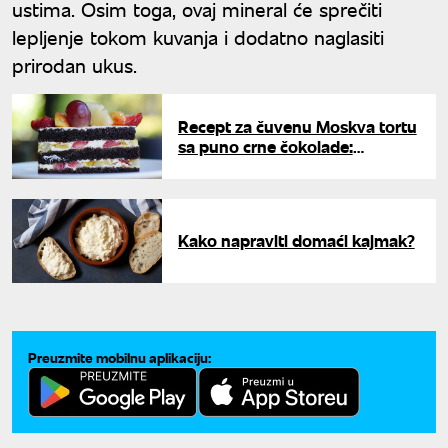
ustima. Osim toga, ovaj mineral će sprečiti
lepljenje tokom kuvanja i dodatno naglasiti
prirodan ukus.
Recept za čuvenu Moskva tortu
sa puno crne čokolade:
Osvežavajuća poslastica
Kako napraviti domaći kajmak?
Preuzmite mobilnu aplikaciju: