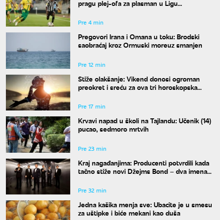
pragu plej-ofa za plasman u Ligu
konferencije
Pre 4 min
Pregovori Irana i Omana u toku: Brodski
saobraćaj kroz Ormuski moreuz smanjen
Pre 12 min
Stiže olakšanje: Vikend donosi ogroman
preokret i sreću za ova tri horoskopska
znaka
Pre 17 min
Krvavi napad u školi na Tajlandu: Učenik (14)
pucao, sedmoro mrtvih
Pre 23 min
Kraj nagađanjima: Producenti potvrdili kada
tačno stiže novi Džejms Bond – dva imena
su u finalu
Pre 32 min
Jedna kašika menja sve: Ubacite je u smesu
za uštipke i biće mekani kao duša