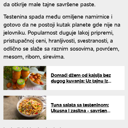
da otkrije male tajne savršene paste.
Testenina spada među omiljene namirnice i
gotovo da ne postoji kutak planete gde nije na
jelovniku. Popularnost duguje lakoj pripremi,
pristupačnoj ceni, hranljivosti, svestranosti, a
odlično se slaže sa raznim sosovima, povrćem,
mesom, ribom, sirevima.
Domaći džem od kajsija bez
dugog kuvanja: Uz tajnu iz
bakine kuhinje biće gotov za 20
minuta
Tuna salata sa testeninom:
Ukusna i zasitna - savršen
posni obrok