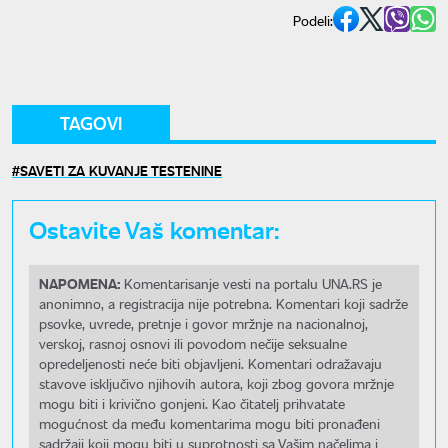
Podeli:
TAGOVI
SAVETI ZA KUVANJE TESTENINE
Ostavite Vaš komentar:
NAPOMENA:
Komentarisanje vesti na portalu UNA.RS je
anonimno, a registracija nije potrebna. Komentari koji sadrže
psovke, uvrede, pretnje i govor mržnje na nacionalnoj,
verskoj, rasnoj osnovi ili povodom nečije seksualne
opredeljenosti neće biti objavljeni. Komentari odražavaju
stavove isključivo njihovih autora, koji zbog govora mržnje
mogu biti i krivično gonjeni. Kao čitatelj prihvatate
mogućnost da među komentarima mogu biti pronađeni
sadržaji koji mogu biti u suprotnosti sa Vašim načelima i