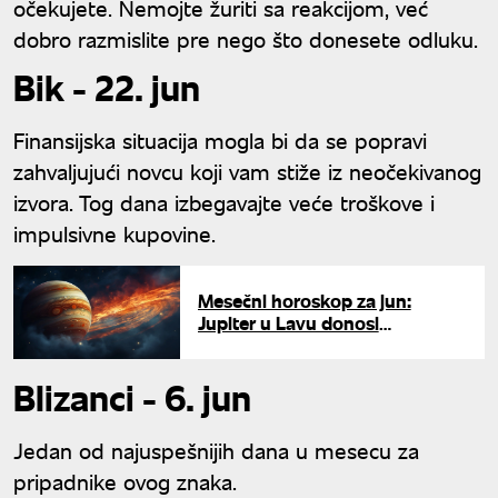
očekujete. Nemojte žuriti sa reakcijom, već
dobro razmislite pre nego što donesete odluku.
Bik - 22. jun
Finansijska situacija mogla bi da se popravi
zahvaljujući novcu koji vam stiže iz neočekivanog
izvora. Tog dana izbegavajte veće troškove i
impulsivne kupovine.
Mesečni horoskop za jun:
Jupiter u Lavu donosi
neverovatne šanse za tri znaka
Blizanci - 6. jun
Jedan od najuspešnijih dana u mesecu za
pripadnike ovog znaka.