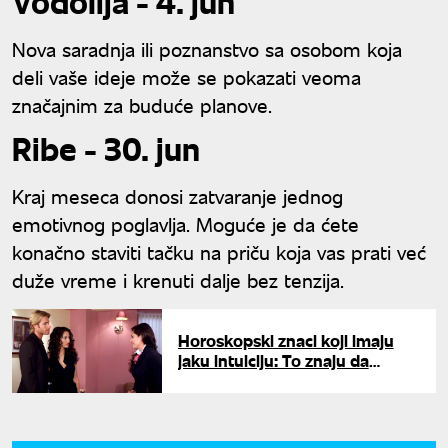
Vodolija - 4. jun
Nova saradnja ili poznanstvo sa osobom koja
deli vaše ideje može se pokazati veoma
značajnim za buduće planove.
Ribe - 30. jun
Kraj meseca donosi zatvaranje jednog
emotivnog poglavlja. Moguće je da ćete
konačno staviti tačku na priču koja vas prati već
duže vreme i krenuti dalje bez tenzija.
Horoskopski znaci koji imaju
jaku intuiciju: To znaju da
iskoriste