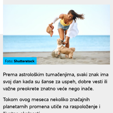
Shutterstock
Foto:
Prema astrološkim tumačenjima, svaki znak ima
svoj dan kada su šanse za uspeh, dobre vesti ili
važne preokrete znatno veće nego inače.
Tokom ovog meseca nekoliko značajnih
planetarnih promena utiče na raspoloženje i