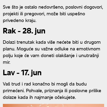
Sve što je ostalo nedovršeno, poslovni dogovori,
projekti ili pregovori, može biti uspešno
privedeno kraju.
Rak - 28. jun
Dolazi trenutak kada više nećete biti u drugom
planu. Moguće su važne odluke na emotivnom
polju koje će vam doneti olakšanje i unutrašnji
mir.
Lav - 17. jun
Vaš trud i rad konačno bi mogli da budu
primećeni. Pohvale, priznanja ili poslovne prilike
dolaze kada ih najmanje očekujete.