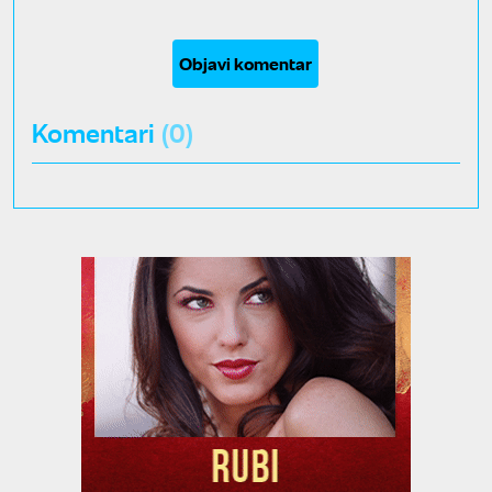
Objavi komentar
Komentari
(0)