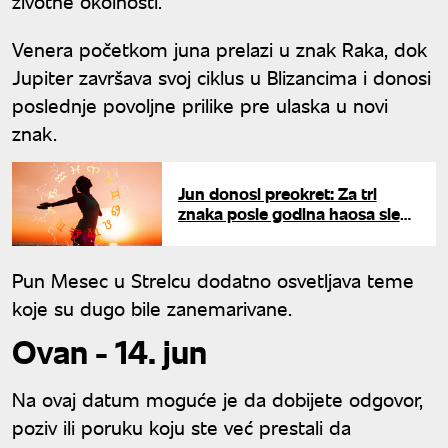
životne okolnosti.
Venera početkom juna prelazi u znak Raka, dok
Jupiter završava svoj ciklus u Blizancima i donosi
poslednje povoljne prilike pre ulaska u novi
znak.
Jun donosi preokret: Za tri
znaka posle godina haosa sledi
olakšanje - ulaze u srećniji
period
Pun Mesec u Strelcu dodatno osvetljava teme
koje su dugo bile zanemarivane.
Ovan - 14. jun
Na ovaj datum moguće je da dobijete odgovor,
poziv ili poruku koju ste već prestali da