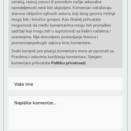
verskoj, rasnoj osnovi ili povodom nečije seksualne
opredeljenosti neće biti objavljeni. Komentari odražavaju
stavove isključivo njihovih autora, koji zbog govora mržnje
mogu biti i krivično gonjeni. Kao čitatelj prihvatate
mogućnost da među komentarima mogu biti pronađeni
sadržaji koji mogu biti u suprotnosti sa Vašim načelima i
uverenjima. Nije dozvoljeno postavljanje linkova i
promovisanjedrugih sajtova kroz komentare.
Svaki korisnik pre pisanja komentara mora se upoznati sa
Pravilima i uslovima korišćenja komentara. Slanjem
Politiku privatnosti.
komentara prihvatate