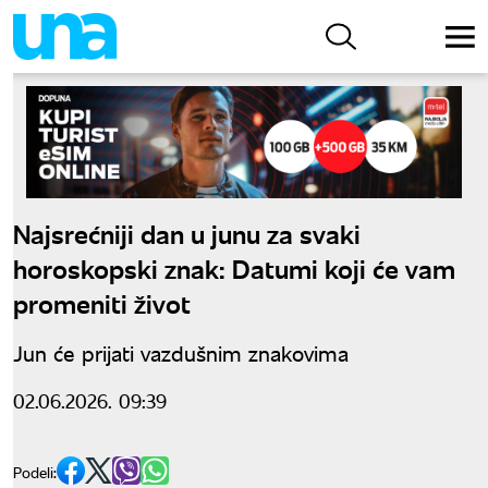
Najsrećniji dan u junu za svaki
horoskopski znak: Datumi koji će vam
promeniti život
Jun će prijati vazdušnim znakovima
02.06.2026. 09:39
Podeli: