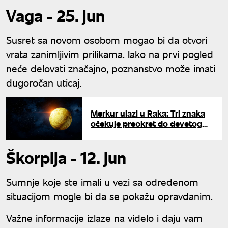
Vaga - 25. jun
Susret sa novom osobom mogao bi da otvori
vrata zanimljivim prilikama. Iako na prvi pogled
neće delovati značajno, poznanstvo može imati
dugoročan uticaj.
Merkur ulazi u Raka: Tri znaka
očekuje preokret do devetog
avgusta
Škorpija - 12. jun
Sumnje koje ste imali u vezi sa određenom
situacijom mogle bi da se pokažu opravdanim.
Važne informacije izlaze na videlo i daju vam