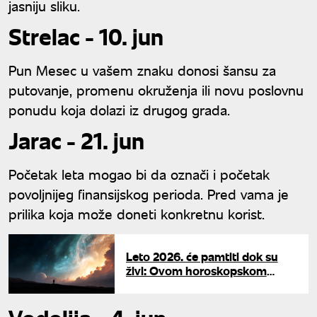
jasniju sliku.
Strelac - 10. jun
Pun Mesec u vašem znaku donosi šansu za
putovanje, promenu okruženja ili novu poslovnu
ponudu koja dolazi iz drugog grada.
Jarac - 21. jun
Početak leta mogao bi da označi i početak
povoljnijeg finansijskog perioda. Pred vama je
prilika koja može doneti konkretnu korist.
Leto 2026. će pamtiti dok su
živi: Ovom horoskopskom
znaku zvezde će ispuniti svaku
želju