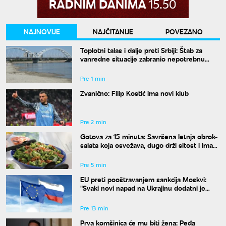
NAJNOVIJE
NAJČITANIJE
POVEZANO
Toplotni talas i dalje preti Srbiji: Štab za
vanredne situacije zabranio nepotrebnu
potrošnju vode
Pre 1 min
Zvanično: Filip Kostić ima novi klub
Pre 2 min
Gotova za 15 minuta: Savršena letnja obrok-
salata koja osvežava, dugo drži sitost i ima
malo kalorija
Pre 5 min
EU preti pooštravanjem sankcija Moskvi:
"Svaki novi napad na Ukrajinu dodatni je
razlog za pritisak"
Pre 13 min
Prva komšinica će mu biti žena: Peđa