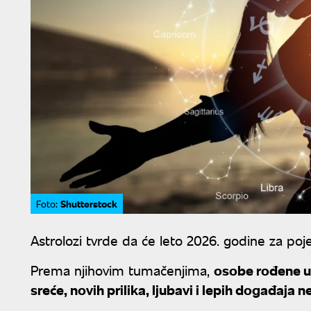
Shutterstock
Foto:
Astrolozi tvrde da će leto 2026. godine za poj
Prema njihovim tumačenjima,
osobe rođene u 
sreće, novih prilika, ljubavi i lepih događaja 