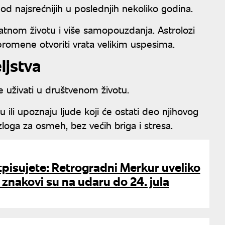
d najsrećnijih u poslednjih nekoliko godina.
vatnom životu i više samopouzdanja. Astrolozi
romene otvoriti vrata velikim uspesima.
eljstva
uživati u društvenom životu.
ili upoznaju ljude koji će ostati deo njihovog
oga za osmeh, bez većih briga i stresa.
tpisujete: Retrogradni Merkur uveliko
i znakovi su na udaru do 24. jula