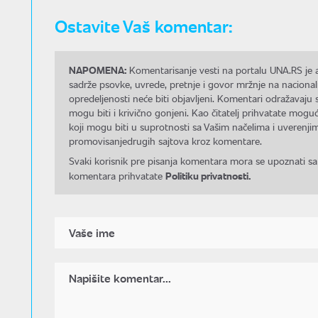
Ostavite Vaš komentar:
NAPOMENA:
Komentarisanje vesti na portalu UNA.RS je a
sadrže psovke, uvrede, pretnje i govor mržnje na nacional
opredeljenosti neće biti objavljeni. Komentari odražavaju 
mogu biti i krivično gonjeni. Kao čitatelj prihvatate mo
koji mogu biti u suprotnosti sa Vašim načelima i uverenjim
promovisanjedrugih sajtova kroz komentare.
Svaki korisnik pre pisanja komentara mora se upoznati sa
Politiku privatnosti.
komentara prihvatate