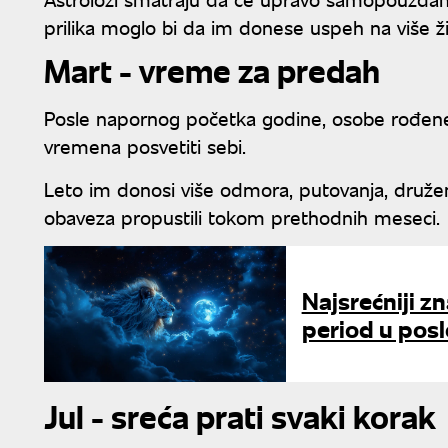
prilika moglo bi da im donese uspeh na više ži
Mart - vreme za predah
Posle napornog početka godine, osobe rođene
vremena posvetiti sebi.
Leto im donosi više odmora, putovanja, družen
obaveza propustili tokom prethodnih meseci.
Najsrećniji zn
period u posl
Jul - sreća prati svaki korak