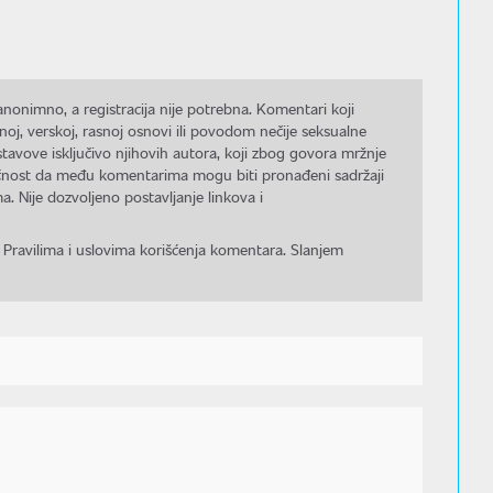
nonimno, a registracija nije potrebna. Komentari koji
noj, verskoj, rasnoj osnovi ili povodom nečije seksualne
stavove isključivo njihovih autora, koji zbog govora mržnje
gućnost da među komentarima mogu biti pronađeni sadržaji
a. Nije dozvoljeno postavljanje linkova i
 Pravilima i uslovima korišćenja komentara. Slanjem