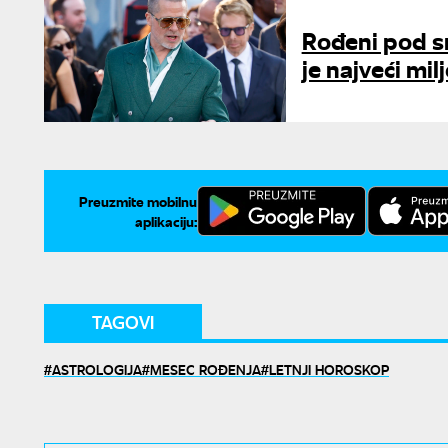
Rođeni pod s
je najveći mil
Preuzmite mobilnu
aplikaciju:
TAGOVI
ASTROLOGIJA
MESEC ROĐENJA
LETNJI HOROSKOP