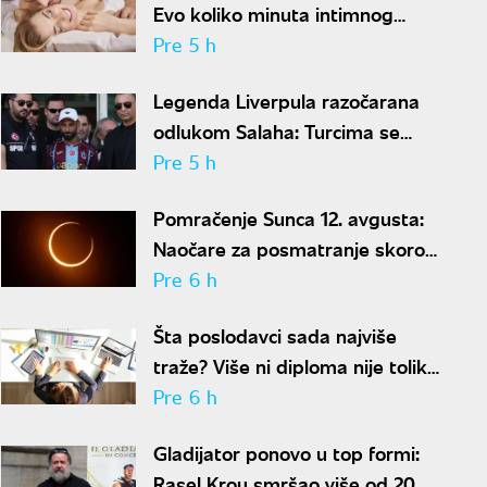
Evo koliko minuta intimnog
odnosa je ženi potrebno da bi
Pre 5 h
bila potpuno zadovoljna
Legenda Liverpula razočarana
odlukom Salaha: Turcima se
neće dopasti ove reči
Pre 5 h
Pomračenje Sunca 12. avgusta:
Naočare za posmatranje skoro
rasprodate
Pre 6 h
Šta poslodavci sada najviše
traže? Više ni diploma nije toliko
važna
Pre 6 h
Gladijator ponovo u top formi:
Rasel Krou smršao više od 20