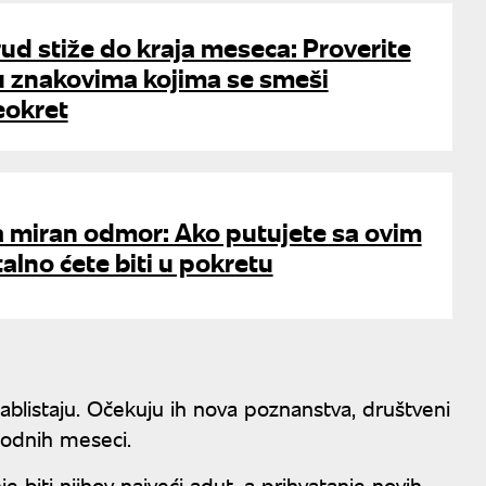
ud stiže do kraja meseca: Proverite
u znakovima kojima se smeši
eokret
a miran odmor: Ako putujete sa ovim
alno ćete biti u pokretu
zablistaju. Očekuju ih nova poznanstva, društveni
thodnih meseci.
biti njihov najveći adut, a prihvatanje novih