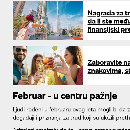
Nagrada za tr
da li ste međ
finansijski pr
Zaboravite n
znakovima, st
Februar - u centru pažnje
Ljudi rođeni u februaru ovog leta mogli bi da 
događaji i priznanja za trud koji su uložili pre
Astrolozi smatraju da će upravo samopouzdanje 