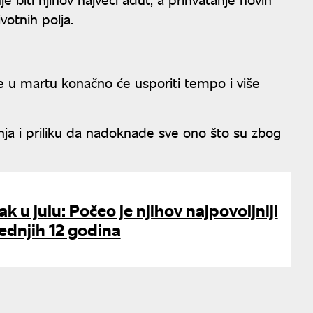
votnih polja.
 u martu konačno će usporiti tempo i više
ja i priliku da nadoknade sve ono što su zbog
ak u julu: Počeo je njihov najpovoljniji
ednjih 12 godina