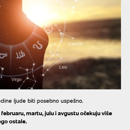
edine ljude biti posebno uspešno.
februaru, martu, julu i avgustu očekuju više
nego ostale.