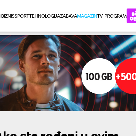
I
BIZNIS
SPORT
TEHNOLOGIJA
ZABAVA
MAGAZIN
TV PROGRAM
Ako ste rođeni u ovim