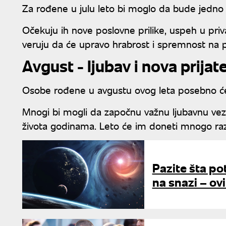
Za rođene u julu leto bi moglo da bude jedno o
Očekuju ih nove poslovne prilike, uspeh u pri
veruju da će upravo hrabrost i spremnost na p
Avgust - ljubav i nova prijat
Osobe rođene u avgustu ovog leta posebno će 
Mnogi bi mogli da započnu važnu ljubavnu vezu 
života godinama. Leto će im doneti mnogo razl
Pazite šta po
na snazi – ov