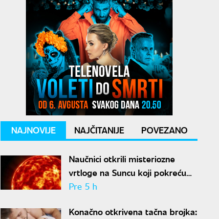
NAJNOVIJE
NAJČITANIJE
POVEZANO
Naučnici otkrili misteriozne
vrtloge na Suncu koji pokreću
solarne baklje
Pre 5 h
Konačno otkrivena tačna brojka: