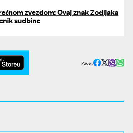
rećnom zvezdom: Ovaj znak Zodijaka
jenik sudbine
Podeli: