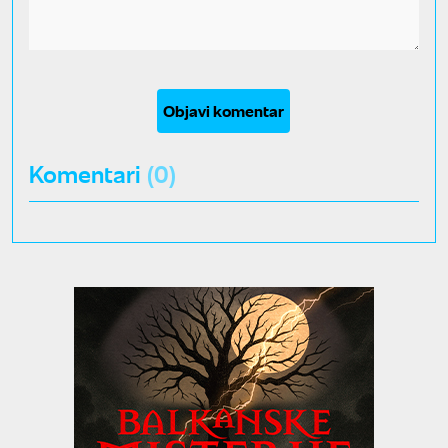
Objavi komentar
Komentari
(0)