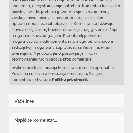
anonimno, a registracija nije potrebna. Komentari koji sadrže
psovke, uvrede, pretnje i govor mržnje na nacionalnoj,
verskoj, rasnoj osnovi ili povodom nečije seksualne
opredeljenosti neće biti objavljeni. Komentari odražavaju
stavove isključivo njihovih autora, koji zbog govora mržnje
mogu biti i krivično gonjeni. Kao čitatelj prihvatate
mogućnost da među komentarima mogu biti pronađeni
sadržaji koji mogu biti u suprotnosti sa Vašim načelima i
uverenjima. Nije dozvoljeno postavljanje linkova i
promovisanjedrugih sajtova kroz komentare.
Svaki korisnik pre pisanja komentara mora se upoznati sa
Pravilima i uslovima korišćenja komentara. Slanjem
Politiku privatnosti.
komentara prihvatate