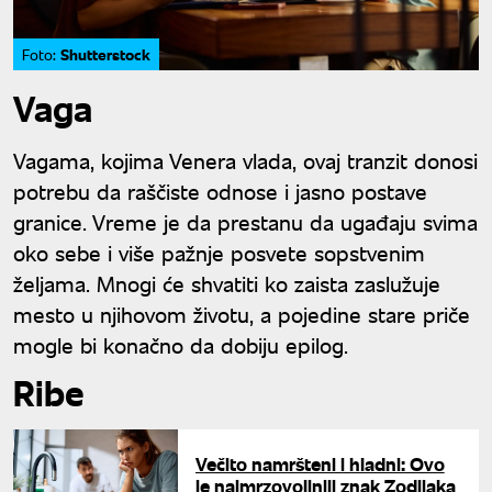
Shutterstock
Foto:
Vaga
Vagama, kojima Venera vlada, ovaj tranzit donosi
potrebu da raščiste odnose i jasno postave
granice. Vreme je da prestanu da ugađaju svima
oko sebe i više pažnje posvete sopstvenim
željama. Mnogi će shvatiti ko zaista zaslužuje
mesto u njihovom životu, a pojedine stare priče
mogle bi konačno da dobiju epilog.
Ribe
Večito namršteni i hladni: Ovo
je najmrzovoljniji znak Zodijaka