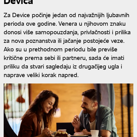
Devica
Za Device počinje jedan od najvažnijih ljubavnih
perioda ove godine. Venera u njihovom znaku
donosi više samopouzdanja, privlačnosti i prilika
za nova poznanstva ili jačanje postojeće veze.
Ako su u prethodnom periodu bile previše
kritične prema sebi ili partneru, sada će imati
priliku da stvari sagledaju iz drugačijeg ugla i
naprave veliki korak napred.