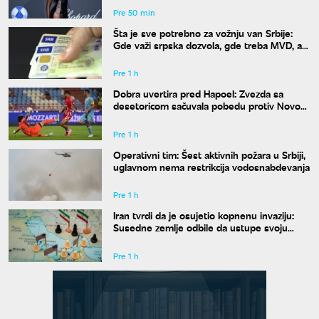
Pre 50 min
Šta je sve potrebno za vožnju van Srbije:
Gde važi srpska dozvola, gde treba MVD, a
gde zelena karta
Pre 1 h
Dobra uvertira pred Hapoel: Zvezda sa
desetoricom sačuvala pobedu protiv Novog
Pazara
Pre 1 h
Operativni tim: Šest aktivnih požara u Srbiji,
uglavnom nema restrikcija vodosnabdevanja
Pre 1 h
Iran tvrdi da je osujetio kopnenu invaziju:
Susedne zemlje odbile da ustupe svoju
teritoriju
Pre 1 h