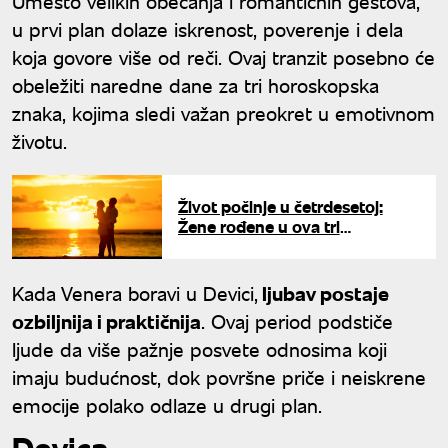
Umesto velikih obećanja i romantičnih gestova,
u prvi plan dolaze iskrenost, poverenje i dela
koja govore više od reči. Ovaj tranzit posebno će
obeležiti naredne dane za tri horoskopska
znaka, kojima sledi važan preokret u emotivnom
životu.
Život počinje u četrdesetoj:
Žene rođene u ova tri
horoskopska znaka tek tada
pronalaze srodnu dušu
Kada Venera boravi u Devici,
ljubav postaje
ozbiljnija i praktičnija
. Ovaj period podstiče
ljude da više pažnje posvete odnosima koji
imaju budućnost, dok površne priče i neiskrene
emocije polako odlaze u drugi plan.