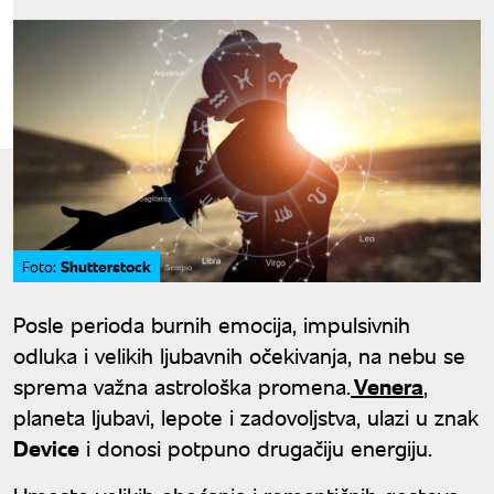
Shutterstock
Foto:
Posle perioda burnih emocija, impulsivnih
odluka i velikih ljubavnih očekivanja, na nebu se
sprema važna astrološka promena.
Venera
,
planeta ljubavi, lepote i zadovoljstva, ulazi u znak
Device
i donosi potpuno drugačiju energiju.