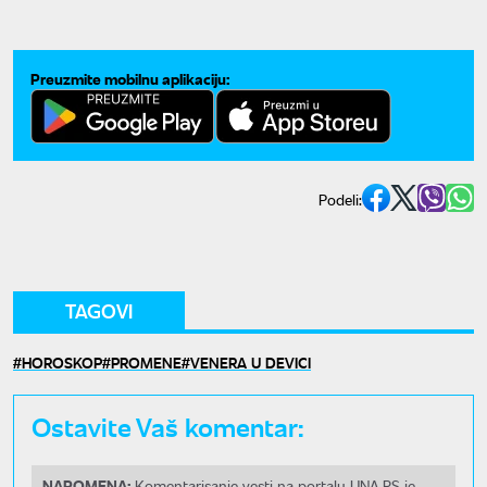
Preuzmite mobilnu aplikaciju:
Podeli:
TAGOVI
HOROSKOP
PROMENE
VENERA U DEVICI
Ostavite Vaš komentar:
NAPOMENA:
Komentarisanje vesti na portalu UNA.RS je