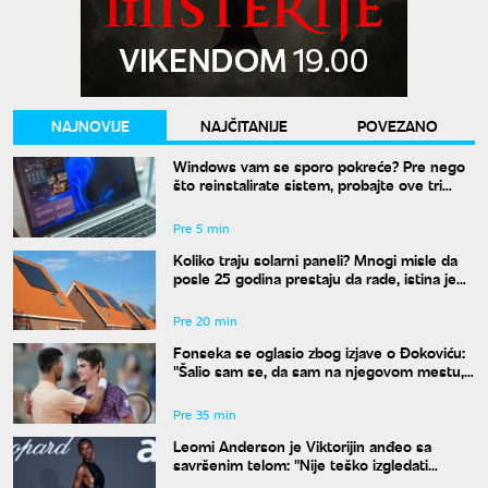
NAJNOVIJE
NAJČITANIJE
POVEZANO
Windows vam se sporo pokreće? Pre nego
što reinstalirate sistem, probajte ove tri
komande
Pre 5 min
Koliko traju solarni paneli? Mnogi misle da
posle 25 godina prestaju da rade, istina je
drugačija
Pre 20 min
Fonseka se oglasio zbog izjave o Đokoviću:
"Šalio sam se, da sam na njegovom mestu,
uradio bih isto"
Pre 35 min
Leomi Anderson je Viktorijin anđeo sa
savršenim telom: "Nije teško izgledati
dobro"