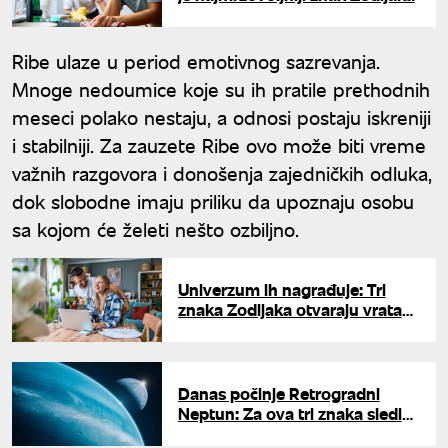
Ribe ulaze u period emotivnog sazrevanja.
Mnoge nedoumice koje su ih pratile prethodnih
meseci polako nestaju, a odnosi postaju iskreniji
i stabilniji. Za zauzete Ribe ovo može biti vreme
važnih razgovora i donošenja zajedničkih odluka,
dok slobodne imaju priliku da upoznaju osobu
sa kojom će želeti nešto ozbiljno.
Univerzum ih nagrađuje: Tri
znaka Zodijaka otvaraju vrata
neverovatnoj sreći
Danas počinje Retrogradni
Neptun: Za ova tri znaka sledi
pakao