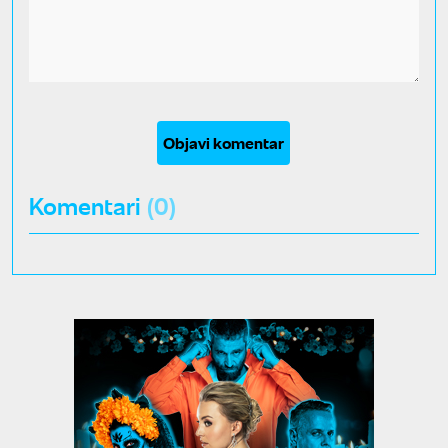
Objavi komentar
Komentari
(0)