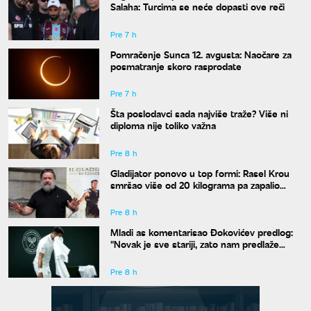
Salaha: Turcima se neće dopasti ove reči
Pre 7 h
Pomračenje Sunca 12. avgusta: Naočare za
posmatranje skoro rasprodate
Pre 7 h
Šta poslodavci sada najviše traže? Više ni
diploma nije toliko važna
Pre 8 h
Gladijator ponovo u top formi: Rasel Krou
smršao više od 20 kilograma pa zapalio
društvene mreže novim izgledom
Pre 8 h
Mladi as komentarisao Đokovićev predlog:
"Novak je sve stariji, zato nam predlaže
kraće mečeve"
Pre 8 h