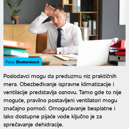
Shutterstock
Foto:
Poslodavci mogu da preduzmu niz praktičnih
mera. Obezbeđivanje ispravne klimatizacije i
ventilacije predstavlja osnovu. Tamo gde to nije
moguće, pravilno postavljeni ventilatori mogu
značajno pomoći. Omogućavanje besplatne i
lako dostupne pijaće vode ključno je za
sprečavanje dehidracije.