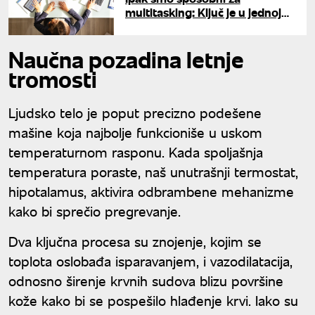
multitasking: Ključ je u jednoj
stvari
Naučna pozadina letnje
tromosti
Ljudsko telo je poput precizno podešene
mašine koja najbolje funkcioniše u uskom
temperaturnom rasponu. Kada spoljašnja
temperatura poraste, naš unutrašnji termostat,
hipotalamus, aktivira odbrambene mehanizme
kako bi sprečio pregrevanje.
Dva ključna procesa su znojenje, kojim se
toplota oslobađa isparavanjem, i vazodilatacija,
odnosno širenje krvnih sudova blizu površine
kože kako bi se pospešilo hlađenje krvi. Iako su