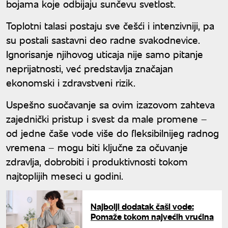
bojama koje odbijaju sunčevu svetlost.
Toplotni talasi postaju sve češći i intenzivniji, pa
su postali sastavni deo radne svakodnevice.
Ignorisanje njihovog uticaja nije samo pitanje
neprijatnosti, već predstavlja značajan
ekonomski i zdravstveni rizik.
Uspešno suočavanje sa ovim izazovom zahteva
zajednički pristup i svest da male promene –
od jedne čaše vode više do fleksibilnijeg radnog
vremena – mogu biti ključne za očuvanje
zdravlja, dobrobiti i produktivnosti tokom
najtoplijih meseci u godini.
Najbolji dodatak čaši vode:
Pomaže tokom najvećih vrućina