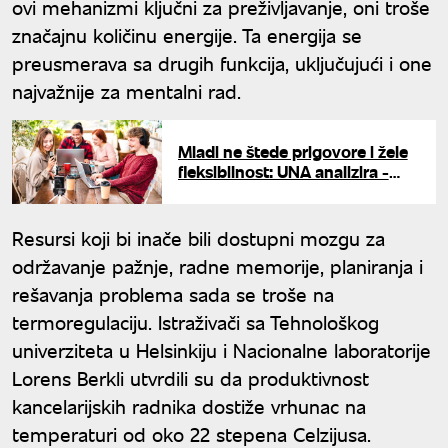
ovi mehanizmi ključni za preživljavanje, oni troše
značajnu količinu energije. Ta energija se
preusmerava sa drugih funkcija, uključujući i one
najvažnije za mentalni rad.
Mladi ne štede prigovore i žele
fleksibilnost: UNA analizira -
koliko će novi trendovi
promeniti tržište rada?
Resursi koji bi inače bili dostupni mozgu za
održavanje pažnje, radne memorije, planiranja i
rešavanja problema sada se troše na
termoregulaciju. Istraživači sa Tehnološkog
univerziteta u Helsinkiju i Nacionalne laboratorije
Lorens Berkli utvrdili su da produktivnost
kancelarijskih radnika dostiže vrhunac na
temperaturi od oko 22 stepena Celzijusa.