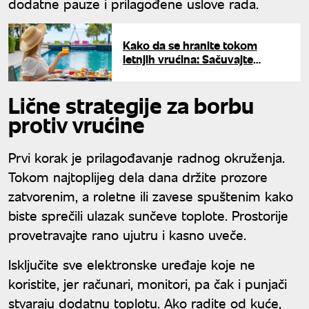
dodatne pauze i prilagođene uslove rada.
Kako da se hranite tokom
letnjih vrućina: Sačuvajte
energiju tokom celog dana
Lične strategije za borbu
protiv vrućine
Prvi korak je prilagođavanje radnog okruženja.
Tokom najtoplijeg dela dana držite prozore
zatvorenim, a roletne ili zavese spuštenim kako
biste sprečili ulazak sunčeve toplote. Prostorije
provetravajte rano ujutru i kasno uveče.
Isključite sve elektronske uređaje koje ne
koristite, jer računari, monitori, pa čak i punjači
stvaraju dodatnu toplotu. Ako radite od kuće,