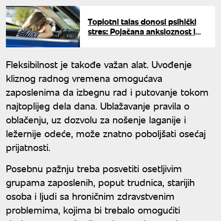
Toplotni talas donosi psihički
stres: Pojačana anksioznost i
napadi panike
Fleksibilnost je takođe važan alat. Uvođenje
kliznog radnog vremena omogućava
zaposlenima da izbegnu rad i putovanje tokom
najtoplijeg dela dana. Ublažavanje pravila o
oblačenju, uz dozvolu za nošenje laganije i
ležernije odeće, može znatno poboljšati osećaj
prijatnosti.
Posebnu pažnju treba posvetiti osetljivim
grupama zaposlenih, poput trudnica, starijih
osoba i ljudi sa hroničnim zdravstvenim
problemima, kojima bi trebalo omogućiti