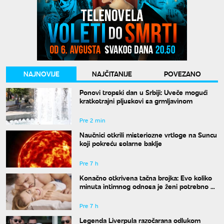
NAJNOVIJE
NAJČITANIJE
POVEZANO
Ponovi tropski dan u Srbiji: Uveče mogući
kratkotrajni pljuskovi sa grmljavinom
Pre 2 min
Naučnici otkrili misteriozne vrtloge na Suncu
koji pokreću solarne baklje
Pre 7 h
Konačno otkrivena tačna brojka: Evo koliko
minuta intimnog odnosa je ženi potrebno da
bi bila potpuno zadovoljna
Pre 7 h
Legenda Liverpula razočarana odlukom