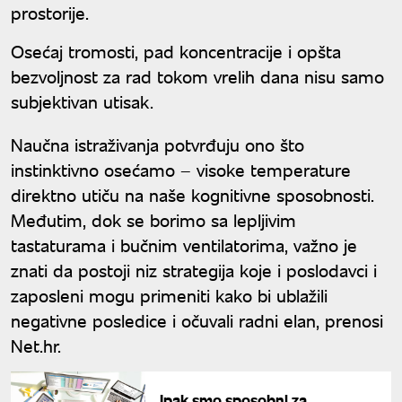
prostorije.
Osećaj tromosti, pad koncentracije i opšta
bezvoljnost za rad tokom vrelih dana nisu samo
subjektivan utisak.
Naučna istraživanja potvrđuju ono što
instinktivno osećamo – visoke temperature
direktno utiču na naše kognitivne sposobnosti.
Međutim, dok se borimo sa lepljivim
tastaturama i bučnim ventilatorima, važno je
znati da postoji niz strategija koje i poslodavci i
zaposleni mogu primeniti kako bi ublažili
negativne posledice i očuvali radni elan, prenosi
Net.hr.
Ipak smo sposobni za