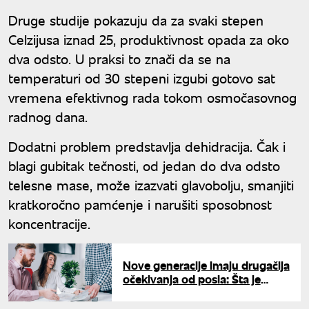
Druge studije pokazuju da za svaki stepen
Celzijusa iznad 25, produktivnost opada za oko
dva odsto. U praksi to znači da se na
temperaturi od 30 stepeni izgubi gotovo sat
vremena efektivnog rada tokom osmočasovnog
radnog dana.
Dodatni problem predstavlja dehidracija. Čak i
blagi gubitak tečnosti, od jedan do dva odsto
telesne mase, može izazvati glavobolju, smanjiti
kratkoročno pamćenje i narušiti sposobnost
koncentracije.
Nove generacije imaju drugačija
očekivanja od posla: Šta je
mladima u Srbiji najvažnije kod
poslodavca?