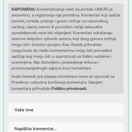
NAPOMENA:
Komentarisanje vesti na portalu UNA.RS je
anonimno, a registracija nije potrebna. Komentari koji sadrže
psovke, uvrede, pretnje i govor mržnje na nacionalnoj,
verskoj, rasnoj osnovi ili povodom nečije seksualne
opredeljenosti neće biti objavljeni. Komentari odražavaju
stavove isključivo njihovih autora, koji zbog govora mržnje
mogu biti i krivično gonjeni. Kao čitatelj prihvatate
mogućnost da među komentarima mogu biti pronađeni
sadržaji koji mogu biti u suprotnosti sa Vašim načelima i
uverenjima. Nije dozvoljeno postavljanje linkova i
promovisanjedrugih sajtova kroz komentare.
Svaki korisnik pre pisanja komentara mora se upoznati sa
Pravilima i uslovima korišćenja komentara. Slanjem
Politiku privatnosti.
komentara prihvatate