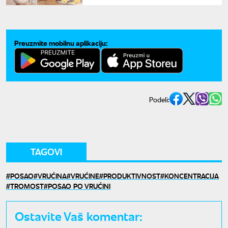
Preuzmite mobilnu aplikaciju:
Podeli:
TAGOVI
POSAO
VRUĆINA
VRUĆINE
PRODUKTIVNOST
KONCENTRACIJA
TROMOST
POSAO PO VRUĆINI
Ostavite Vaš komentar: