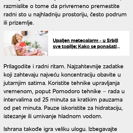
razmislite o tome da privremeno premestite
radni sto u najhladniju prostoriju, često podrum
ili prizemlje.
Upaljen meteoalarm - u Srbiji
sve toplije: Kako se ponašati
tokom toplotnog talasa?
Prilagodite i radni ritam. Najzahtevnije zadatke
koji zahtevaju najveću koncentraciju obavite u
jutarnjim satima. Koristite tehnike upravljanja
vremenom, poput Pomodoro tehnike – rada u
intervalima od 25 minuta sa kratkim pauzama
od pet minuta. Pauze iskoristite za hidrataciju,
istezanje ili umivanje hladnom vodom.
Ishrana takođe igra veliku ulogu. Izbegavajte