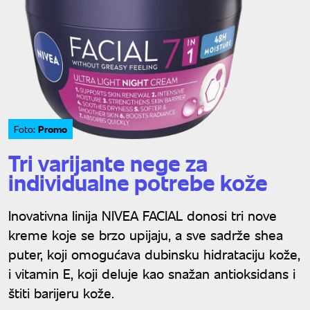
Promo
Foto:
Tri varijante nege za
individualne potrebe kože
Inovativna linija NIVEA FACIAL donosi tri nove
kreme koje se brzo upijaju, a sve sadrže shea
puter, koji omogućava dubinsku hidrataciju kože,
i vitamin E, koji deluje kao snažan antioksidans i
štiti barijeru kože.