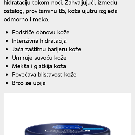
hidrataciju tokom noći. Zahvaljujući, između
ostalog, provitaminu B5, koža ujutru izgleda
odmorno i meko.
Podstiče obnovu kože
Intenzivna hidratacija
Jača zaštitnu barijeru kože
Umiruje suvoću kože
Mekša i glatkija koža
Povećava blistavost kože
Brzo se upija