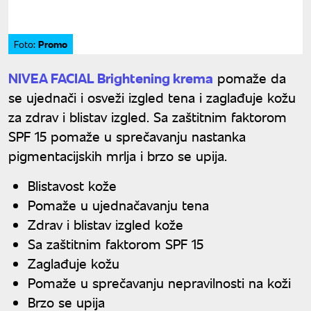
Promo
Foto:
NIVEA FACIAL Brightening krema
pomaže da
se ujednači i osveži izgled tena i zaglađuje kožu
za zdrav i blistav izgled. Sa zaštitnim faktorom
SPF 15 pomaže u sprečavanju nastanka
pigmentacijskih mrlja i brzo se upija.
Blistavost kože
Pomaže u ujednačavanju tena
Zdrav i blistav izgled kože
Sa zaštitnim faktorom SPF 15
Zaglađuje kožu
Pomaže u sprečavanju nepravilnosti na koži
Brzo se upija