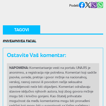
Podeli:
TAGOVI
NIVEA
NIVEA FACIAL
Ostavite Vaš komentar:
NAPOMENA:
Komentarisanje vesti na portalu UNA.RS je
anonimno, a registracija nije potrebna. Komentari koji sadrže
psovke, uvrede, pretnje i govor mržnje na nacionalnoj,
verskoj, rasnoj osnovi ili povodom nečije seksualne
opredeljenosti neće biti objavljeni. Komentari odražavaju
stavove isključivo njihovih autora, koji zbog govora mržnje
mogu biti i krivično gonjeni. Kao čitatelj prihvatate
mogućnost da među komentarima mogu biti pronađeni
sadržaji koji mogu biti u suprotnosti sa Vašim načelima i