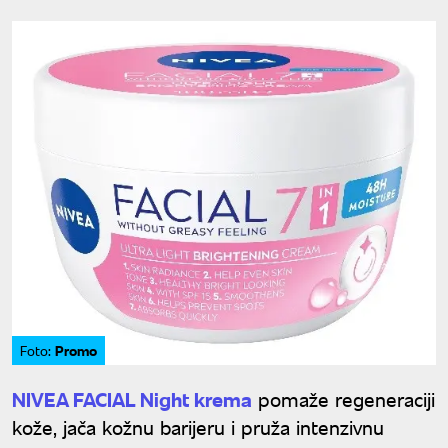
Promo
Foto:
NIVEA FACIAL Night krema
pomaže regeneraciji
kože, jača kožnu barijeru i pruža intenzivnu