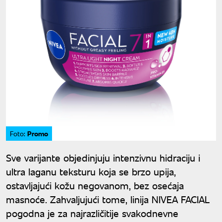
Promo
Foto:
Sve varijante objedinjuju intenzivnu hidraciju i
ultra laganu teksturu koja se brzo upija,
ostavljajući kožu negovanom, bez osećaja
masnoće. Zahvaljujući tome, linija NIVEA FACIAL
pogodna je za najrazličitije svakodnevne