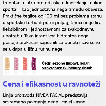
trenutke: ujutru pre odlaska u kancelariju, nakon
sporta ili kao jednostavna nega između obaveza.
Praktične teglice od 100 ml bez problema stanu
u sportsku torbu ili putni prtljag, čineći negu lica
fleksibilnom i jednostavnom za svakodnevnu
upotrebu. Tako intenzivna hidrantna nega
postaje praktičan saputnik za poneti i savršeno
se uklapa u ličnu rutinu nege.
Četiri sezone ljubavi, jedan
vanvremenski beauty ritual:
Predstavljamo ti Labello
Bridgerton Limited Edition
Cena i efikasnost u ravnoteži
Linija proizvoda NIVEA FACIAL predstavlja
savremeno poimanje nege lica: efikasno,