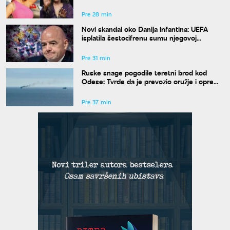
advokat
Pre 28 min
Novi skandal oko Đanija Infantina: UEFA
isplatila šestocifrenu sumu njegovoj
navodnoj ljubavnici
Pre 31 min
Ruske snage pogodile teretni brod kod
Odese: Tvrde da je prevozio oružje i opremu
za Ukrajinu
Pre 37 min