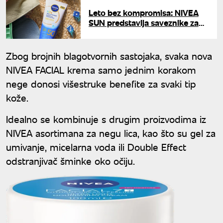
Leto bez kompromisa: NIVEA
SUN predstavlja saveznike za
bezbrižne dane na suncu
Zbog brojnih blagotvornih sastojaka, svaka nova
NIVEA FACIAL krema samo jednim korakom
nege donosi višestruke benefite za svaki tip
kože.
Idealno se kombinuje s drugim proizvodima iz
NIVEA asortimana za negu lica, kao što su gel za
umivanje, micelarna voda ili Double Effect
odstranjivač šminke oko očiju.