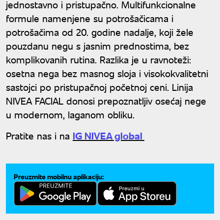
jednostavno i pristupačno. Multifunkcionalne
formule namenjene su potrošačicama i
potrošačima od 20. godine nadalje, koji žele
pouzdanu negu s jasnim prednostima, bez
komplikovanih rutina. Razlika je u ravnoteži:
osetna nega bez masnog sloja i visokokvalitetni
sastojci po pristupačnoj početnoj ceni. Linija
NIVEA FACIAL donosi prepoznatljiv osećaj nege
u modernom, laganom obliku.
Pratite nas i na
IG NIVEA global
Preuzmite mobilnu aplikaciju: