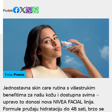
Podeli:
Promo
Foto:
Jednostavna skin care rutina s višestrukim
benefitima za našu kožu i dostupna svima –
upravo to donosi nova NIVEA FACIAL linija.
Formule pružaju hidrataciju do 48 sati, brzo se