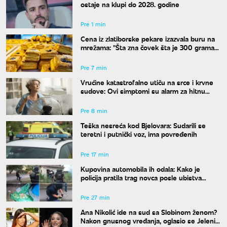
ostaje na klupi do 2028. godine
Pre 1 min
Cena iz zlatiborske pekare izazvala buru na
mrežama: "Šta zna čovek šta je 300 grama
žužua"
Pre 7 min
Vrućine katastrofalno utiču na srce i krvne
sudove: Ovi simptomi su alarm za hitnu
reakciju
Pre 8 min
Teška nesreća kod Bjelovara: Sudarili se
teretni i putnički voz, ima povređenih
Pre 17 min
Kupovina automobila ih odala: Kako je
policija pratila trag novca posle ubistva
piljara (73) na Karaburmi
Pre 27 min
Ana Nikolić ide na sud sa Slobinom ženom?
Nakon gnusnog vređanja, oglasio se Jelenin