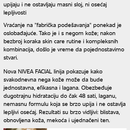
upijaju i ne ostavljaju masni sloj, ni osećaj
lepljivosti
Vraćanje na "fabrička podešavanja" ponekad je
oslobađajuće. Tako je i s negom kože; nakon
bezbroj koraka skin care rutine i kompleksnih
kombinacija, došlo je vreme da pojednostavimo
stvari.
Nova NIVEA FACIAL linija pokazuje kako
svakodnevna nega kože može da bude
jednostavna, efikasna i lagana. Obezbeđuje
dugotrajnu hidrataciju do čak 48 sati, laganu,
nemasnu formulu koja se brzo upija i ne ostavlja
lepljivi osećaj. Rezultati su brzo vidljivi: blistava,
obnovljena koža, mekoća i ujednačeni ten.