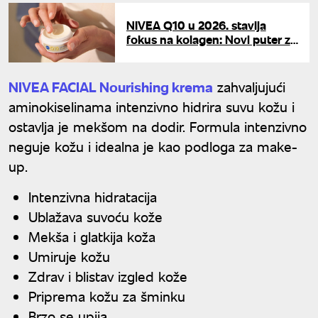
NIVEA Q10 u 2026. stavlja
fokus na kolagen: Novi puter za
lice za dnevnu i noćnu negu i
serum 3u1
NIVEA FACIAL Nourishing krema
zahvaljujući
aminokiselinama intenzivno hidrira suvu kožu i
ostavlja je mekšom na dodir. Formula intenzivno
neguje kožu i idealna je kao podloga za make-
up.
Intenzivna hidratacija
Ublažava suvoću kože
Mekša i glatkija koža
Umiruje kožu
Zdrav i blistav izgled kože
Priprema kožu za šminku
Brzo se upija