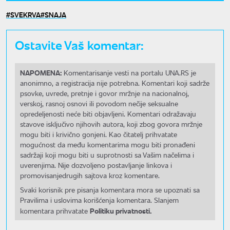
SVEKRVA
SNAJA
Ostavite Vaš komentar:
NAPOMENA:
Komentarisanje vesti na portalu UNA.RS je
anonimno, a registracija nije potrebna. Komentari koji sadrže
psovke, uvrede, pretnje i govor mržnje na nacionalnoj,
verskoj, rasnoj osnovi ili povodom nečije seksualne
opredeljenosti neće biti objavljeni. Komentari odražavaju
stavove isključivo njihovih autora, koji zbog govora mržnje
mogu biti i krivično gonjeni. Kao čitatelj prihvatate
mogućnost da među komentarima mogu biti pronađeni
sadržaji koji mogu biti u suprotnosti sa Vašim načelima i
uverenjima. Nije dozvoljeno postavljanje linkova i
promovisanjedrugih sajtova kroz komentare.
Svaki korisnik pre pisanja komentara mora se upoznati sa
Pravilima i uslovima korišćenja komentara. Slanjem
Politiku privatnosti.
komentara prihvatate