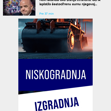
isplatila šestocifrenu sumu njegovoj
navodnoj ljubavnici
Pre 37 min