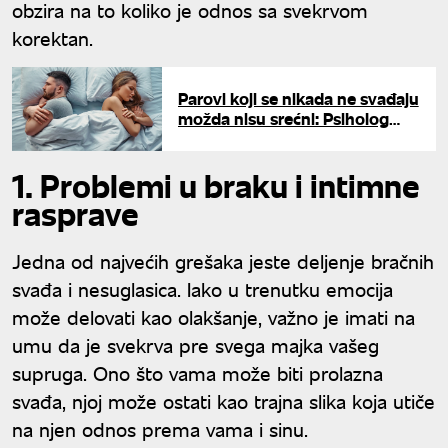
obzira na to koliko je odnos sa svekrvom
korektan.
Parovi koji se nikada ne svađaju
možda nisu srećni: Psiholog
otkriva šta se krije iza "idealne"
veze
1. Problemi u braku i intimne
rasprave
Jedna od najvećih grešaka jeste deljenje bračnih
svađa i nesuglasica. Iako u trenutku emocija
može delovati kao olakšanje, važno je imati na
umu da je svekrva pre svega majka vašeg
supruga. Ono što vama može biti prolazna
svađa, njoj može ostati kao trajna slika koja utiče
na njen odnos prema vama i sinu.