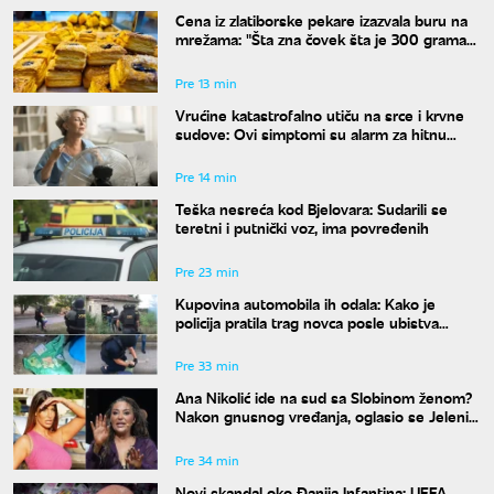
Cena iz zlatiborske pekare izazvala buru na
mrežama: "Šta zna čovek šta je 300 grama
žužua"
Pre 13 min
Vrućine katastrofalno utiču na srce i krvne
sudove: Ovi simptomi su alarm za hitnu
reakciju
Pre 14 min
Teška nesreća kod Bjelovara: Sudarili se
teretni i putnički voz, ima povređenih
Pre 23 min
Kupovina automobila ih odala: Kako je
policija pratila trag novca posle ubistva
piljara (73) na Karaburmi
Pre 33 min
Ana Nikolić ide na sud sa Slobinom ženom?
Nakon gnusnog vređanja, oglasio se Jelenin
advokat
Pre 34 min
Novi skandal oko Đanija Infantina: UEFA