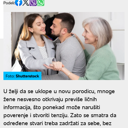
Podeli:
Shutterstock
Foto:
U želji da se uklope u novu porodicu, mnoge
žene nesvesno otkrivaju previše ličnih
informacija, što ponekad može narušiti
poverenje i stvoriti tenziju. Zato se smatra da
određene stvari treba zadržati za sebe, bez