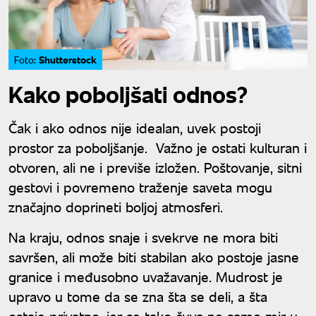
Shutterstock
Foto:
Kako poboljšati odnos?
Čak i ako odnos nije idealan, uvek postoji
prostor za poboljšanje. Važno je ostati kulturan i
otvoren, ali ne i previše izložen. Poštovanje, sitni
gestovi i povremeno traženje saveta mogu
značajno doprineti boljoj atmosferi.
Na kraju, odnos snaje i svekrve ne mora biti
savršen, ali može biti stabilan ako postoje jasne
granice i međusobno uvažavanje. Mudrost je
upravo u tome da se zna šta se deli, a šta
ostaje privatno, jer se tako čuva ne samo mir u