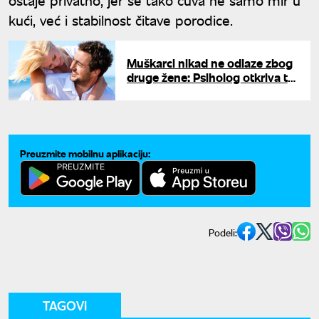
kući, već i stabilnost čitave porodice.
Muškarci nikad ne odlaze zbog
druge žene: Psiholog otkriva tri
stvari zbog kojih napuštaju
žene
Preuzmite mobilnu aplikaciju:
Podeli:
TAGOVI