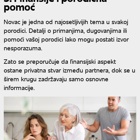
pomoć
Novac je jedna od najosetljivijih tema u svakoj
porodici. Detalji o primanjima, dugovanjima ili
pomoći vašoj porodici lako mogu postati izvor
nesporazuma.
Zato se preporučuje da finansijski aspekt
ostane privatna stvar između partnera, dok se u
širem krugu zadržavaju samo osnovne
informacije.