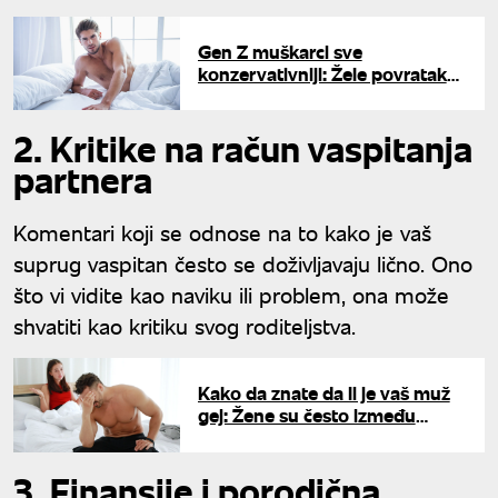
Gen Z muškarci sve
konzervativniji: Žele povratak
"starih pravila" u vezama
2. Kritike na račun vaspitanja
partnera
Komentari koji se odnose na to kako je vaš
suprug vaspitan često se doživljavaju lično. Ono
što vi vidite kao naviku ili problem, ona može
shvatiti kao kritiku svog roditeljstva.
Kako da znate da li je vaš muž
gej: Žene su često između
straha, intuicije i potrebe za
istinom
3. Finansije i porodična