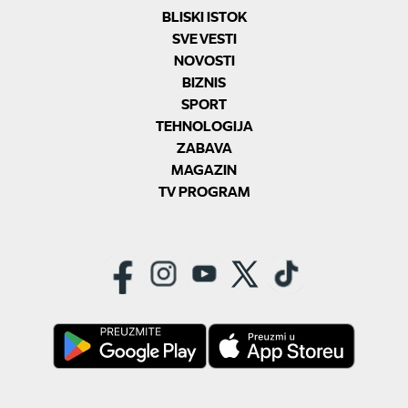
BLISKI ISTOK
SVE VESTI
NOVOSTI
BIZNIS
SPORT
TEHNOLOGIJA
ZABAVA
MAGAZIN
TV PROGRAM