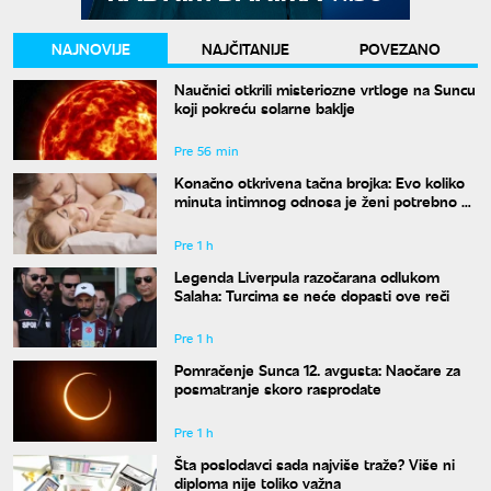
NAJNOVIJE
NAJČITANIJE
POVEZANO
Naučnici otkrili misteriozne vrtloge na Suncu
koji pokreću solarne baklje
Pre 56 min
Konačno otkrivena tačna brojka: Evo koliko
minuta intimnog odnosa je ženi potrebno da
bi bila potpuno zadovoljna
Pre 1 h
Legenda Liverpula razočarana odlukom
Salaha: Turcima se neće dopasti ove reči
Pre 1 h
Pomračenje Sunca 12. avgusta: Naočare za
posmatranje skoro rasprodate
Pre 1 h
Šta poslodavci sada najviše traže? Više ni
diploma nije toliko važna