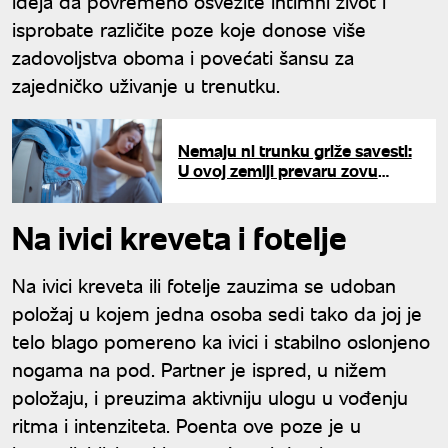
ideja da povremeno osvežite intimni život i
isprobate različite poze koje donose više
zadovoljstva oboma i povećati šansu za
zajedničko uživanje u trenutku.
Nemaju ni trunku griže savesti:
U ovoj zemlji prevaru zovu
"paralelna veza", a evo ko drži
svetski rekord u neverstvu
Na ivici kreveta i fotelje
Na ivici kreveta ili fotelje zauzima se udoban
položaj u kojem jedna osoba sedi tako da joj je
telo blago pomereno ka ivici i stabilno oslonjeno
nogama na pod. Partner je ispred, u nižem
položaju, i preuzima aktivniju ulogu u vođenju
ritma i intenziteta. Poenta ove poze je u