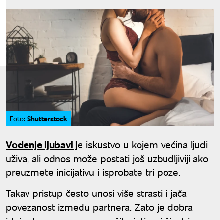
Shutterstock
Foto:
Vođenje ljubavi j
e iskustvo u kojem većina ljudi
uživa, ali odnos može postati još uzbudljiviji ako
preuzmete inicijativu i isprobate tri poze.
Takav pristup često unosi više strasti i jača
povezanost između partnera. Zato je dobra