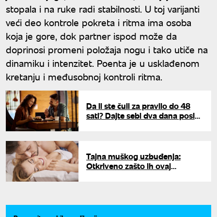
stopala i na ruke radi stabilnosti. U toj varijanti
veći deo kontrole pokreta i ritma ima osoba
koja je gore, dok partner ispod može da
doprinosi promeni položaja nogu i tako utiče na
dinamiku i intenzitet. Poenta je u usklađenom
kretanju i međusobnoj kontroli ritma.
Da li ste čuli za pravilo do 48
sati? Dajte sebi dva dana posle
dejta i pratite četiri skrivena
znaka
Tajna muškog uzbuđenja:
Otkriveno zašto ih ovaj
potcenjeni deo tela toliko
privlači