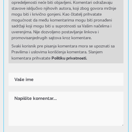
opredeljenosti neće biti objavljeni. Komentari odražavaju
stavove isključivo njihovih autora, koji zbog govora mržnje
mogu biti i krivično gonjeni. Kao čitatelj prihvatate
mogućnost da među komentarima mogu biti pronađeni
sadržaji koji mogu biti u suprotnosti sa Vašim načelima i
uverenjima. Nije dozvoljeno postavljanje linkova i
promovisanjedrugih sajtova kroz komentare.
Svaki korisnik pre pisanja komentara mora se upoznati sa
Pravilima i uslovima korišćenja komentara. Slanjem
Politiku privatnosti.
komentara prihvatate