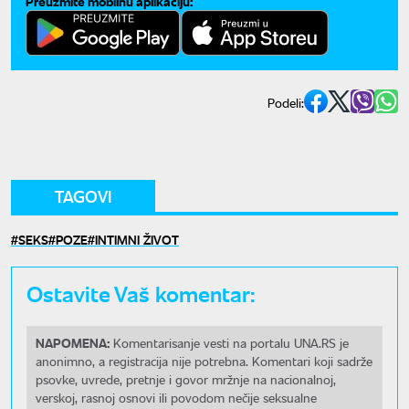
Preuzmite mobilnu aplikaciju:
Podeli:
TAGOVI
SEKS
POZE
INTIMNI ŽIVOT
Ostavite Vaš komentar:
NAPOMENA:
Komentarisanje vesti na portalu UNA.RS je
anonimno, a registracija nije potrebna. Komentari koji sadrže
psovke, uvrede, pretnje i govor mržnje na nacionalnoj,
verskoj, rasnoj osnovi ili povodom nečije seksualne