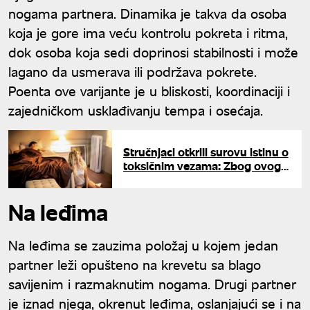
nogama partnera. Dinamika je takva da osoba
koja je gore ima veću kontrolu pokreta i ritma,
dok osoba koja sedi doprinosi stabilnosti i može
lagano da usmerava ili podržava pokrete.
Poenta ove varijante je u bliskosti, koordinaciji i
zajedničkom usklađivanju tempa i osećaja.
Stručnjaci otkrili surovu istinu o
toksičnim vezama: Zbog ovoga
svesno srljate u sopstvenu
propast
Na leđima
Na leđima se zauzima položaj u kojem jedan
partner leži opušteno na krevetu sa blago
savijenim i razmaknutim nogama. Drugi partner
je iznad njega, okrenut leđima, oslanjajući se i na