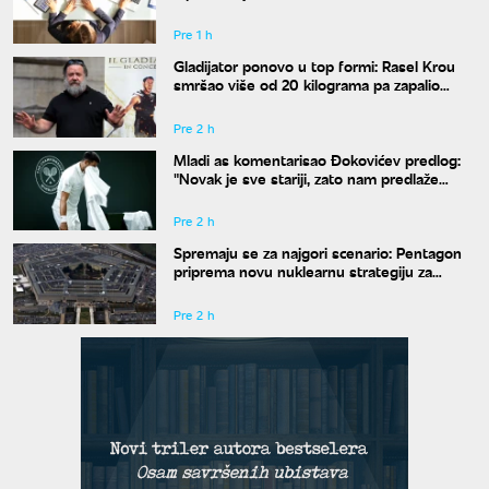
Pre 1 h
Gladijator ponovo u top formi: Rasel Krou
smršao više od 20 kilograma pa zapalio
društvene mreže novim izgledom
Pre 2 h
Mladi as komentarisao Đokovićev predlog:
"Novak je sve stariji, zato nam predlaže
kraće mečeve"
Pre 2 h
Spremaju se za najgori scenario: Pentagon
priprema novu nuklearnu strategiju za
eventualni sukob sa Rusijom i Kinom
Pre 2 h