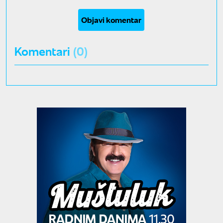
Objavi komentar
Komentari
(0)