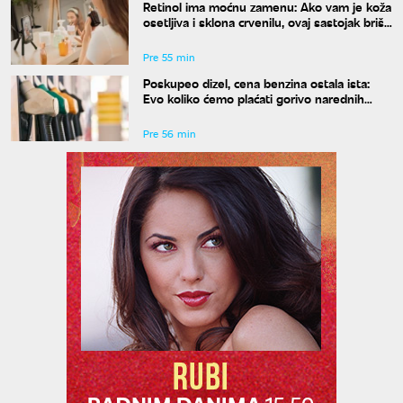
Retinol ima moćnu zamenu: Ako vam je koža
osetljiva i sklona crvenilu, ovaj sastojak briše
bore bez ikakvih iritacija
Pre 55 min
Poskupeo dizel, cena benzina ostala ista:
Evo koliko ćemo plaćati gorivo narednih
sedam dana
Pre 56 min