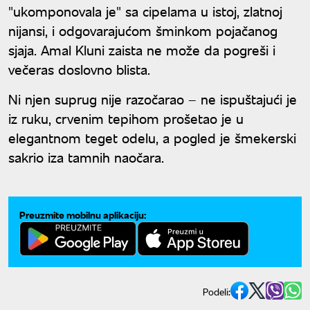
"ukomponovala je" sa cipelama u istoj, zlatnoj
nijansi, i odgovarajućom šminkom pojačanog
sjaja. Amal Kluni zaista ne može da pogreši i
večeras doslovno blista.
Ni njen suprug nije razočarao – ne ispuštajući je
iz ruku, crvenim tepihom prošetao je u
elegantnom teget odelu, a pogled je šmekerski
sakrio iza tamnih naočara.
Preuzmite mobilnu aplikaciju:
Podeli: