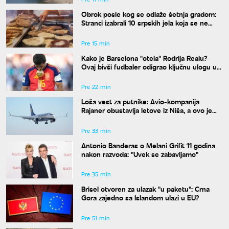
Obrok posle kog se odlaže šetnja gradom:
Stranci izabrali 10 srpskih jela koja se ne
propuštaju u Beogradu
Pre 15 min
Kako je Barselona "otela" Rodrija Realu?
Ovaj bivši fudbaler odigrao ključnu ulogu u
transferu
Pre 22 min
Loša vest za putnike: Avio-kompanija
Rajaner obustavlja letove iz Niša, a ovo je
razlog
Pre 33 min
Antonio Banderas o Melani Grifit 11 godina
nakon razvoda: "Uvek se zabavljamo"
Pre 35 min
Brisel otvoren za ulazak "u paketu": Crna
Gora zajedno sa Islandom ulazi u EU?
Pre 51 min