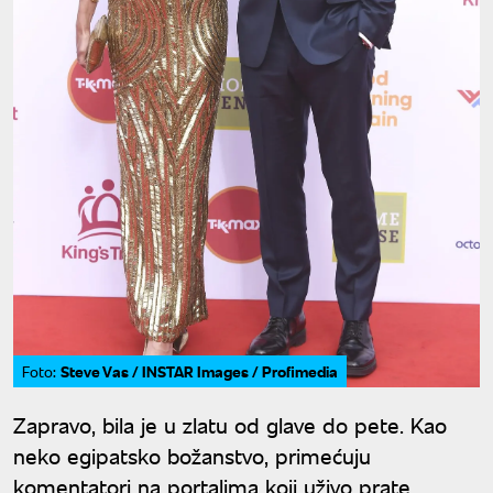
Steve Vas / INSTAR Images / Profimedia
Foto:
Zapravo, bila je u zlatu od glave do pete. Kao
neko egipatsko božanstvo, primećuju
komentatori na portalima koji uživo prate