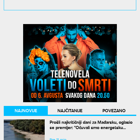
NAJNOVIJE
NAJČITANIJE
POVEZANO
Prošli najkritičniji dani za Mađarsku, oglasio
se premijer: "Očuvali smo energetsku
bezbednost"
Pre 11 min