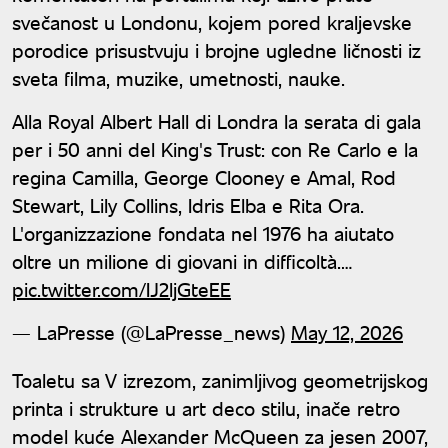
svečanost u Londonu, kojem pored kraljevske
porodice prisustvuju i brojne ugledne ličnosti iz
sveta filma, muzike, umetnosti, nauke.
Alla Royal Albert Hall di Londra la serata di gala
per i 50 anni del King's Trust: con Re Carlo e la
regina Camilla, George Clooney e Amal, Rod
Stewart, Lily Collins, Idris Elba e Rita Ora.
L'organizzazione fondata nel 1976 ha aiutato
oltre un milione di giovani in difficoltà.…
pic.twitter.com/IJ2ljGteEE
— LaPresse (@LaPresse_news)
May 12, 2026
Toaletu sa V izrezom, zanimljivog geometrijskog
printa i strukture u art deco stilu, inače retro
model kuće Alexander McQueen za jesen 2007,