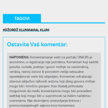
TAGOVI
DŽORDŽ KLUNI
AMAL KLUNI
Ostavite Vaš komentar:
NAPOMENA:
Komentarisanje vesti na portalu UNA.RS je
anonimno, a registracija nije potrebna. Komentari koji sadrže
psovke, uvrede, pretnje i govor mržnje na nacionalnoj,
verskoj, rasnoj osnovi ili povodom nečije seksualne
opredeljenosti neće biti objavljeni. Komentari odražavaju
stavove isključivo njihovih autora, koji zbog govora mržnje
mogu biti i krivično gonjeni. Kao čitatelj prihvatate
mogućnost da među komentarima mogu biti pronađeni
sadržaji koji mogu biti u suprotnosti sa Vašim načelima i
uverenjima. Nije dozvoljeno postavljanje linkova i
promovisanjedrugih sajtova kroz komentare.