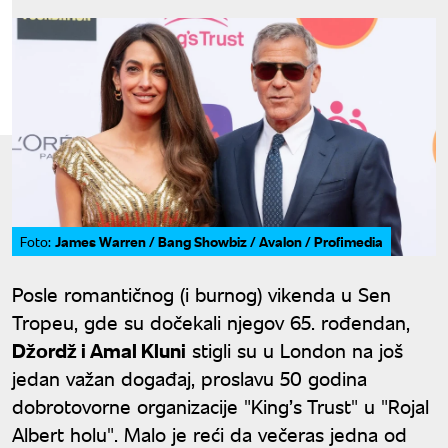
James Warren / Bang Showbiz / Avalon / Profimedia
Foto:
Posle romantičnog (i burnog) vikenda u Sen
Tropeu, gde su dočekali njegov 65. rođendan,
Džordž i Amal Kluni
stigli su u London na još
jedan važan događaj, proslavu 50 godina
dobrotovorne organizacije "King’s Trust" u "Rojal
Albert holu". Malo je reći da večeras jedna od