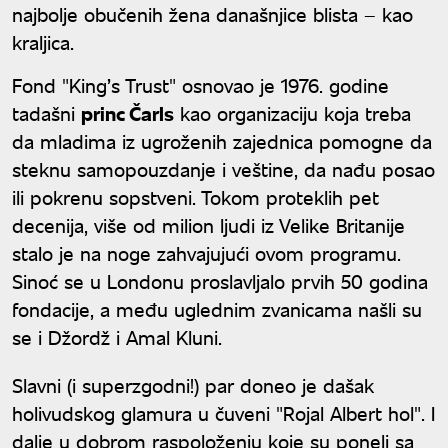
najbolje obučenih žena današnjice blista – kao
kraljica.
Fond "King’s Trust" osnovao je 1976. godine
tadašni
princ Čarls
kao organizaciju koja treba
da mladima iz ugroženih zajednica pomogne da
steknu samopouzdanje i veštine, da nađu posao
ili pokrenu sopstveni. Tokom proteklih pet
decenija, više od milion ljudi iz Velike Britanije
stalo je na noge zahvajujući ovom programu.
Sinoć se u Londonu proslavljalo prvih 50 godina
fondacije, a među uglednim zvanicama našli su
se i Džordž i Amal Kluni.
Slavni (i superzgodni!) par doneo je dašak
holivudskog glamura u čuveni "Rojal Albert hol". I
dalje u dobrom raspoloženju koje su poneli sa