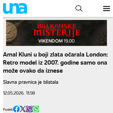
Amal Kluni u boji zlata očarala London:
Retro model iz 2007. godine samo ona
može ovako da iznese
Slavna pravnica je blistala
12.05.2026. 11:58
Podeli: