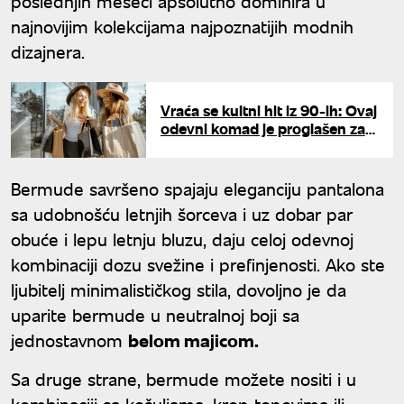
poslednjih meseci apsolutno dominira u
najnovijim kolekcijama najpoznatijih modnih
dizajnera.
Vraća se kultni hit iz 90-ih: Ovaj
odevni komad je proglašen za
najlepši trend leta, izgleda
moćno i privlačno
Bermude savršeno spajaju eleganciju pantalona
sa udobnošću letnjih šorceva i uz dobar par
obuće i lepu letnju bluzu, daju celoj odevnoj
kombinaciji dozu svežine i prefinjenosti. Ako ste
ljubitelj minimalističkog stila, dovoljno je da
uparite bermude u neutralnoj boji sa
jednostavnom
belom majicom.
Sa druge strane, bermude možete nositi i u
kombinaciji sa košuljama, krop topovima ili