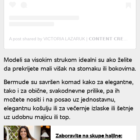
A post shared by VICTORIA LAZARUK | 𝗖𝗢𝗡𝗧𝗘𝗡𝗧 𝗖𝗥𝗘𝗔𝗧𝗢𝗥 (@victorialazarukofficial)
Modeli sa visokim strukom idealni su ako želite
da prekrijete mali višak na stomaku ili bokovima.
Bermude su savršen komad kako za elegantne,
tako i za obične, svakodnevne prilike, pa ih
možete nositi i na posao uz jednostavnu,
elegantnu košulju ili za večernje izlaske ili šetnje
uz udobnu majicu ili top.
Zaboravite na skupe haljine: