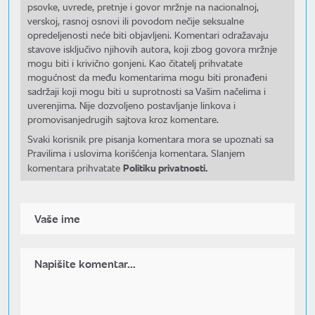
psovke, uvrede, pretnje i govor mržnje na nacionalnoj,
verskoj, rasnoj osnovi ili povodom nečije seksualne
opredeljenosti neće biti objavljeni. Komentari odražavaju
stavove isključivo njihovih autora, koji zbog govora mržnje
mogu biti i krivično gonjeni. Kao čitatelj prihvatate
mogućnost da među komentarima mogu biti pronađeni
sadržaji koji mogu biti u suprotnosti sa Vašim načelima i
uverenjima. Nije dozvoljeno postavljanje linkova i
promovisanjedrugih sajtova kroz komentare.
Svaki korisnik pre pisanja komentara mora se upoznati sa
Pravilima i uslovima korišćenja komentara. Slanjem
Politiku privatnosti.
komentara prihvatate