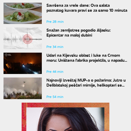
Savršena za vrele dane: Ova salata
poznatog kuvara pravi se za samo 10 minuta
Pre 28 min
Snažan zemljotres pogodio Aljasku:
Epicentar na maloj dubini
Pre 34 min
Udari na Kijevsku oblast i luke na Crnom
moru: Uništena fabrika projektila, u napadu
ima poginulih
Pre 44 min
Najnoviji izveštaj MUP-a o požarima: Jutro u
Deliblatskoj peščari mirnije, helikopteri se
sele na Stolove
Pre 54 min