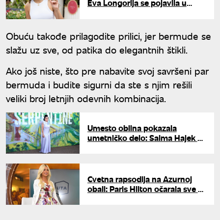
Eva Longorija se pojavila u
muškoj potkošulji i održala
modnu lekciju celom svetu
Obuću takođe prilagodite prilici, jer bermude se
slažu uz sve, od patika do elegantnih štikli.
Ako još niste, što pre nabavite svoj savršeni par
bermuda i budite sigurni da ste s njim rešili
veliki broj letnjih odevnih kombinacija.
Umesto oblina pokazala
umetničko delo: Salma Hajek u
Londonu očitala lekciju iz
elegancije
Cvetna rapsodija na Azurnoj
obali: Paris Hilton očarala sve u
Kanu