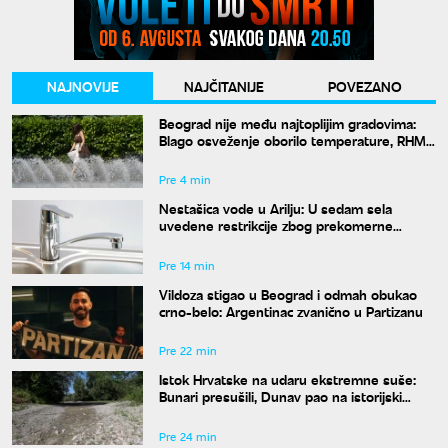
NAJNOVIJE
NAJČITANIJE
POVEZANO
Beograd nije među najtoplijim gradovima:
Blago osveženje oborilo temperature, RHMZ
najavljuje novi toplotni talas
Pre 4 min
Nestašica vode u Arilju: U sedam sela
uvedene restrikcije zbog prekomerne
potrošnje
Pre 14 min
Vildoza stigao u Beograd i odmah obukao
crno-belo: Argentinac zvanično u Partizanu
Pre 22 min
Istok Hrvatske na udaru ekstremne suše:
Bunari presušili, Dunav pao na istorijski
minimum
Pre 24 min