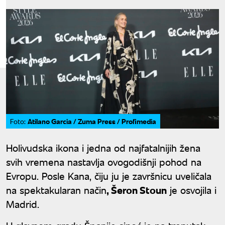
Atilano Garcia / Zuma Press / Profimedia
Foto:
Holivudska ikona i jedna od najfatalnijih žena
svih vremena nastavlja ovogodišnji pohod na
Evropu. Posle Kana, čiju ju je završnicu uveličala
na spektakularan način
, Šeron Stoun
je osvojila i
Madrid.