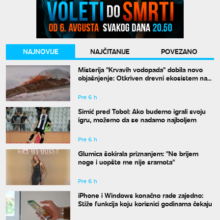
NAJNOVIJE
NAJČITANIJE
POVEZANO
Misterija "Krvavih vodopada" dobila novo
objašnjenje: Otkriven drevni ekosistem na
Antarktiku
Pre 6 h
Simić pred Tobol: Ako budemo igrali svoju
igru, možemo da se nadamo najboljem
Pre 6 h
Glumica šokirala priznanjem: "Ne brijem
noge i uopšte me nije sramota"
Pre 6 h
iPhone i Windows konačno rade zajedno:
Stiže funkcija koju korisnici godinama čekaju