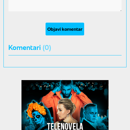
Objavi komentar
Komentari
(0)