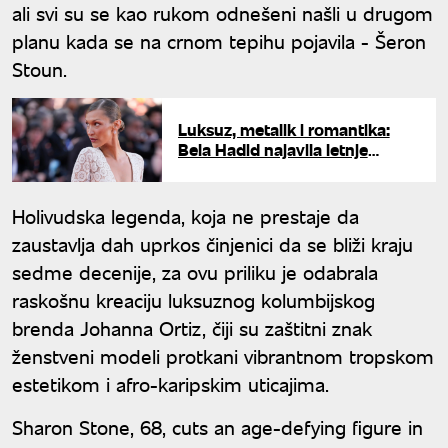
ali svi su se kao rukom odnešeni našli u drugom
planu kada se na crnom tepihu pojavila - Šeron
Stoun.
Luksuz, metalik i romantika:
Bela Hadid najavila letnje
trendove kupaćih kostima
Holivudska legenda, koja ne prestaje da
zaustavlja dah uprkos činjenici da se bliži kraju
sedme decenije, za ovu priliku je odabrala
raskošnu kreaciju luksuznog kolumbijskog
brenda Johanna Ortiz, čiji su zaštitni znak
ženstveni modeli protkani vibrantnom tropskom
estetikom i afro-karipskim uticajima.
Sharon Stone, 68, cuts an age-defying figure in