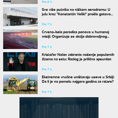
Pre 6 h
Sve više putnika na niškom aerodromu: U
julu kroz "Konstantin Veliki" prošlo gotovo
50.000 ljudi
Pre 7 h
Crveno-bela porodica ponovo u humanoj
misiji: Organizuje se akcija dobrovoljnog
davanja krvi
Pre 7 h
Kristofer Nolan zabranio nošenje popularnih
čizama na setu: Razlog je prilično apsurdan
Pre 7 h
Ekstremne vrućine uništavaju useve u Srbiji:
Da li je na pomolu najgora godina za ratare?
Pre 7 h