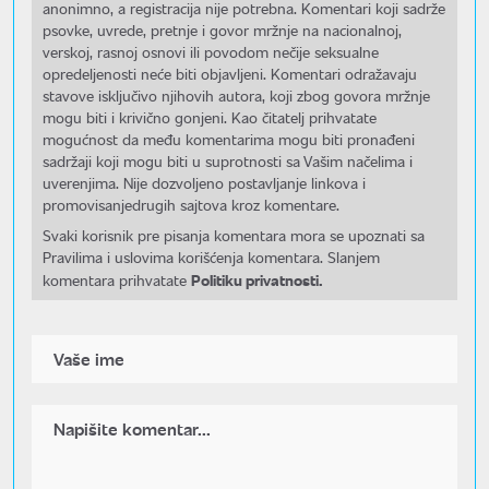
anonimno, a registracija nije potrebna. Komentari koji sadrže
psovke, uvrede, pretnje i govor mržnje na nacionalnoj,
verskoj, rasnoj osnovi ili povodom nečije seksualne
opredeljenosti neće biti objavljeni. Komentari odražavaju
stavove isključivo njihovih autora, koji zbog govora mržnje
mogu biti i krivično gonjeni. Kao čitatelj prihvatate
mogućnost da među komentarima mogu biti pronađeni
sadržaji koji mogu biti u suprotnosti sa Vašim načelima i
uverenjima. Nije dozvoljeno postavljanje linkova i
promovisanjedrugih sajtova kroz komentare.
Svaki korisnik pre pisanja komentara mora se upoznati sa
Pravilima i uslovima korišćenja komentara. Slanjem
Politiku privatnosti.
komentara prihvatate