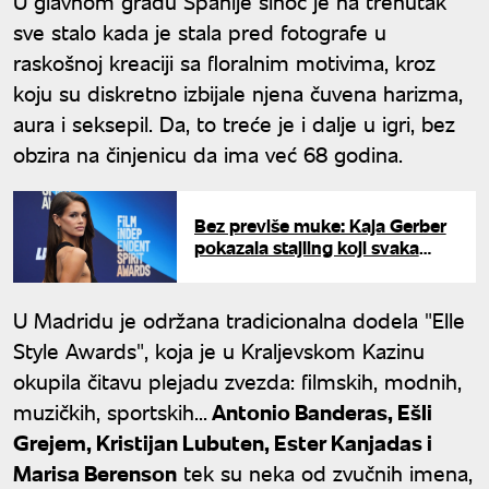
U glavnom gradu Španije sinoć je na trenutak
sve stalo kada je stala pred fotografe u
raskošnoj kreaciji sa floralnim motivima, kroz
koju su diskretno izbijale njena čuvena harizma,
aura i seksepil. Da, to treće je i dalje u igri, bez
obzira na činjenicu da ima već 68 godina.
Bez previše muke: Kaja Gerber
pokazala stajling koji svaka
žena može da iskopira
U Madridu je održana tradicionalna dodela "Elle
Style Awards", koja je u Kraljevskom Kazinu
okupila čitavu plejadu zvezda: filmskih, modnih,
muzičkih, sportskih...
Antonio Banderas, Ešli
Grejem, Kristijan Lubuten, Ester Kanjadas i
Marisa Berenson
tek su neka od zvučnih imena,