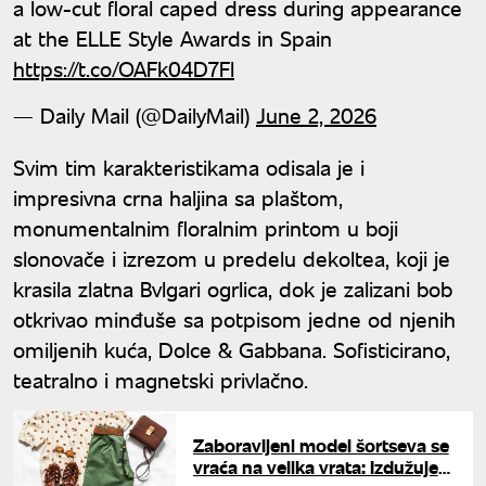
a low-cut floral caped dress during appearance
at the ELLE Style Awards in Spain
https://t.co/OAFk04D7Fl
— Daily Mail (@DailyMail)
June 2, 2026
Svim tim karakteristikama odisala je i
impresivna crna haljina sa plaštom,
monumentalnim floralnim printom u boji
slonovače i izrezom u predelu dekoltea, koji je
krasila zlatna Bvlgari ogrlica, dok je zalizani bob
otkrivao minđuše sa potpisom jedne od njenih
omiljenih kuća, Dolce & Gabbana. Sofisticirano,
teatralno i magnetski privlačno.
Zaboravljeni model šortseva se
vraća na velika vrata: Izdužuje