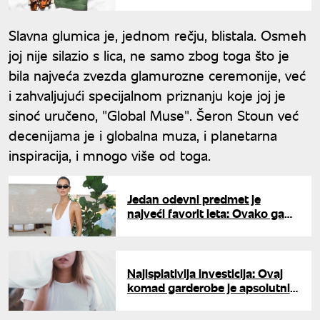
figuru, a stoji apsolutno svakoj
ženi
Slavna glumica je, jednom rečju, blistala. Osmeh
joj nije silazio s lica, ne samo zbog toga što je
bila najveća zvezda glamurozne ceremonije, već
i zahvaljujući specijalnom priznanju koje joj je
sinoć uručeno, "Global Muse". Šeron Stoun već
decenijama je i globalna muza, i planetarna
inspiracija, i mnogo više od toga.
Jedan odevni predmet je
najveći favorit leta: Ovako ga
nosi fatalna lepotica
Najisplativija investicija: Ovaj
komad garderobe je apsolutni
hit sezone