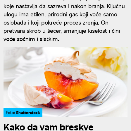
koje nastavlja da sazreva i nakon branja. Ključnu
ulogu ima etilen, prirodni gas koji voće samo
oslobađa i koji pokreće proces zrenja. On
pretvara skrob u šećer, smanjuje kiselost i čini
voće sočnim i slatkim.
Shutterstock
Foto:
Kako da vam breskve