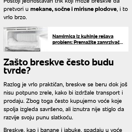
Postoji jednostavan trik koji može breskve da
pretvori u
mekane, sočne i mirisne plodove
, i to
vrlo brzo.
Namirnica iz kuhinje rešava
problem: Premažite zamrzivač
ovim i led se više neće gomilati
Zašto breskve često budu
tvrde?
Razlog je vrlo praktičan, breskve se beru dok još
nisu potpuno zrele, kako bi izdržale transport i
prodaju. Zbog toga često kupujemo voće koje
spolja izgleda savršeno, ali iznutra nije stiglo da
razvije svoju punu slatkoću.
Breskve, kao i banane i jabuke, spadaju u voće