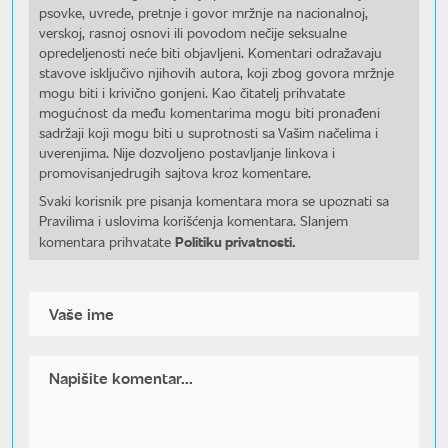
psovke, uvrede, pretnje i govor mržnje na nacionalnoj,
verskoj, rasnoj osnovi ili povodom nečije seksualne
opredeljenosti neće biti objavljeni. Komentari odražavaju
stavove isključivo njihovih autora, koji zbog govora mržnje
mogu biti i krivično gonjeni. Kao čitatelj prihvatate
mogućnost da među komentarima mogu biti pronađeni
sadržaji koji mogu biti u suprotnosti sa Vašim načelima i
uverenjima. Nije dozvoljeno postavljanje linkova i
promovisanjedrugih sajtova kroz komentare.
Svaki korisnik pre pisanja komentara mora se upoznati sa
Pravilima i uslovima korišćenja komentara. Slanjem
Politiku privatnosti.
komentara prihvatate