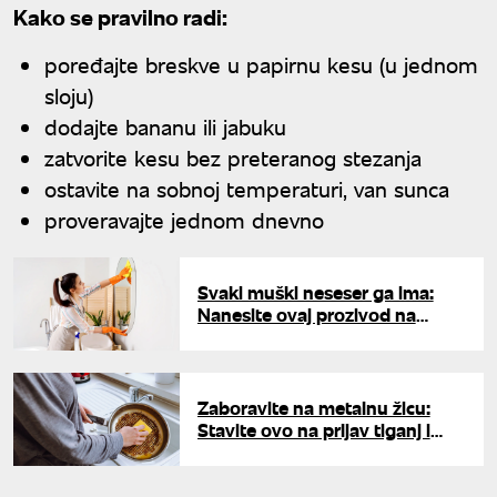
Kako se pravilno radi:
poređajte breskve u papirnu kesu (u jednom
sloju)
dodajte bananu ili jabuku
zatvorite kesu bez preteranog stezanja
ostavite na sobnoj temperaturi, van sunca
proveravajte jednom dnevno
Svaki muški neseser ga ima:
Nanesite ovaj prozivod na
ogledalo i rešite se kondenza i
vlage
Zaboravite na metalnu žicu:
Stavite ovo na prljav tiganj i
gledajte kako nestaje sve što se
mesecimataložilo