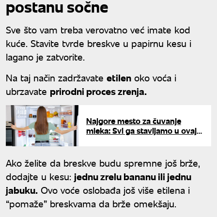
postanu sočne
Sve što vam treba verovatno već imate kod
kuće. Stavite tvrde breskve u papirnu kesu i
lagano je zatvorite.
Na taj način zadržavate
etilen
oko voća i
ubrzavate
prirodni proces zrenja.
Najgore mesto za čuvanje
mleka: Svi ga stavljamo u ovaj
deo frižidera, a stručnjaci kažu
da je to greška
Ako želite da breskve budu spremne još brže,
dodajte u kesu:
jednu zrelu bananu ili jednu
jabuku.
Ovo voće oslobađa još više etilena i
“pomaže” breskvama da brže omekšaju.