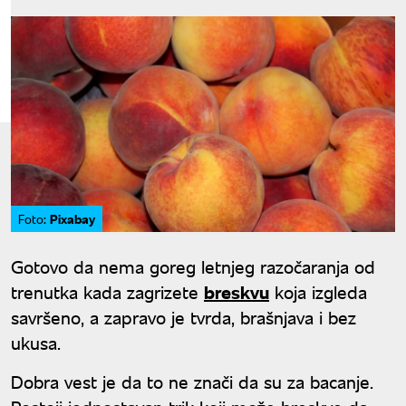
Pixabay
Foto:
Gotovo da nema goreg letnjeg razočaranja od
trenutka kada zagrizete
breskvu
koja izgleda
savršeno, a zapravo je tvrda, brašnjava i bez
ukusa.
Dobra vest je da to ne znači da su za bacanje.