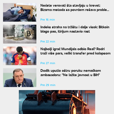
Nećete verovati šta stavljaju u krevet:
Bizarna metoda sa povrćem rešava problem
znojenja preko noći
Pre 16 min
Indeks straha na tržištu i dalje visok: Bitkoin
blago pao, itirijum nastavio rast
Pre 22 min
Najbolji igrač Mundijala odbio Real? Rodri
traži više para, veliki transfer pred kolapsom
Pre 27 min
Dodik uputio oštru poruku nemačkom
ambasadoru: "Ne lažite javnost u BiH"
Pre 29 min