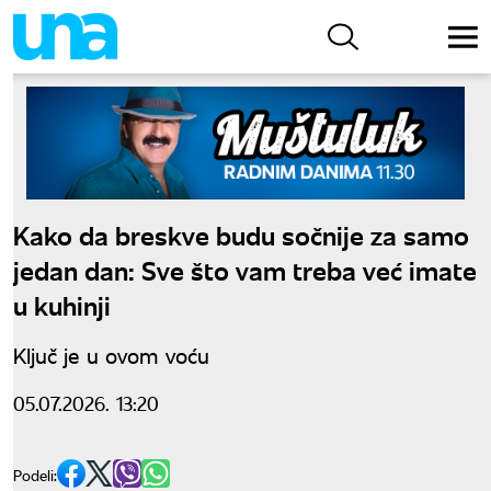
Kako da breskve budu sočnije za samo
jedan dan: Sve što vam treba već imate
u kuhinji
Ključ je u ovom voću
05.07.2026. 13:20
Podeli: