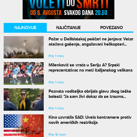
NAJNOVIJE
NAJČITANIJE
POVEZANO
Požar u Deliblatskoj peščari ne jenjava: Vetar
otežava gašenje, angažovani helikopteri
MUP-a
Pre 1 min
Milenković se vraća u Seriju A? Srpski
reprezentativac na meti italijanskog velikana
Pre 1 min
Poznata voditeljka obrijala glavu zbog teške
bolesti: "Ja sam živi dokaz da se trauma
može prevazići"
Pre 1 min
Kina uzvratila SAD: Uvela kontramere protiv
novih američkih restrikcija
Pre 15 min