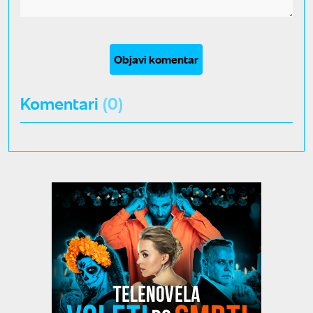
Objavi komentar
Komentari
(0)