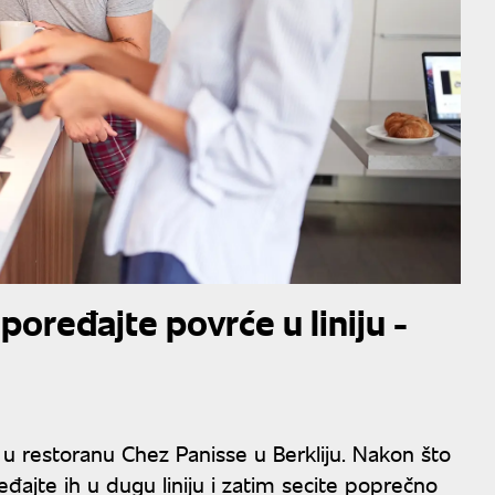
poređajte povrće u liniju -
 u restoranu Chez Panisse u Berkliju. Nakon što
eđajte ih u dugu liniju i zatim secite poprečno