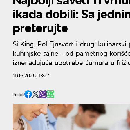
ikada dobili: Sa jedn
preterujte
Si King, Pol Ejnsvort i drugi kulinarski
kuhinjske tajne - od pametnog korišć
iznenađujuće upotrebe ćumura u friži
11.06.2026. 13:27
Podeli: