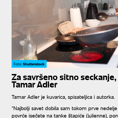
Shutterstock
Foto:
Za savršeno sitno seckanje, 
Tamar Adler
Tamar Adler je kuvarica, spisateljica i autorka.
"Najbolji savet dobila sam tokom prve nedelje
povrće isečete na tanke štapiće (julienne), por