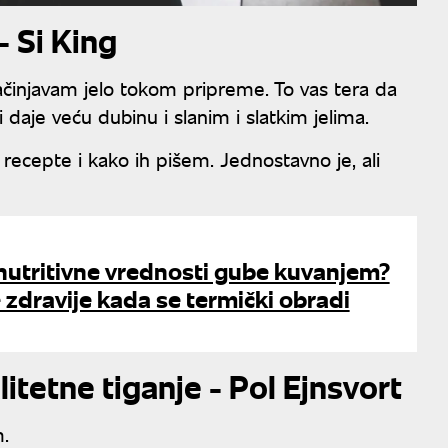
- Si King
začinjavam jelo tokom pripreme. To vas tera da
 daje veću dubinu i slanim i slatkim jelima.
recepte i kako ih pišem. Jednostavno je, ali
 nutritivne vrednosti gube kuvanjem?
 zdravije kada se termički obradi
tetne tiganje - Pol Ejnsvort
m.