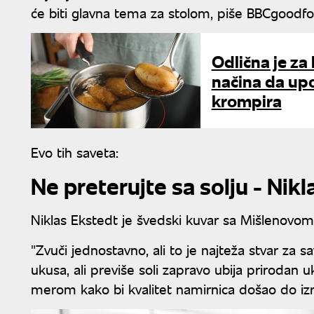
će biti glavna tema za stolom, piše BBCgoodf
Odlična je za 
načina da up
krompira
Evo tih saveta:
Ne preterujte sa solju - Nik
Niklas Ekstedt je švedski kuvar sa Mišlenovom
"Zvuči jednostavno, ali to je najteža stvar za sa
ukusa, ali previše soli zapravo ubija prirodan u
merom kako bi kvalitet namirnica došao do izr