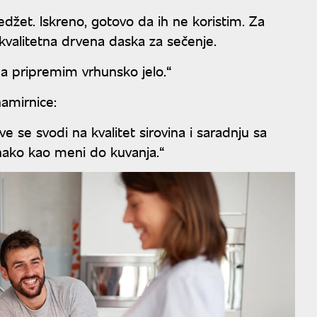
gedžet. Iskreno, gotovo da ih ne koristim. Za
 i kvalitetna drvena daska za sečenje.
 da pripremim vrhunsko jelo.“
namirnice:
ve se svodi na kvalitet sirovina i saradnju sa
nako kao meni do kuvanja.“