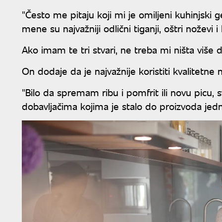
"Često me pitaju koji mi je omiljeni kuhinjski 
mene su najvažniji odlični tiganji, oštri noževi
Ako imam te tri stvari, ne treba mi ništa više
On dodaje da je najvažnije koristiti kvalitetne 
"Bilo da spremam ribu i pomfrit ili novu picu, s
dobavljačima kojima je stalo do proizvoda jed