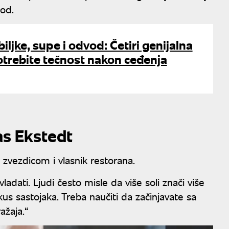
ood.
biljke, supe i odvod: Četiri genijalna
otrebite tečnost nakon ceđenja
las Ekstedt
 zvezdicom i vlasnik restorana.
vladati. Ljudi često misle da više soli znači više
kus sastojaka. Treba naučiti da začinjavate sa
ažaja.“