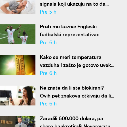
signala koji ukazuju na to da
partner krije aferu
Pre 5 h
Preti mu kazna: Engleski
fudbalski reprezentativac
optužen za napad u noćnom
Pre 6 h
klubu
Kako se meri temperatura
vazduha i zašto je gotovo uvek
niža od one koju pokazuju naši
Pre 6 h
termometri
Ne znate da li ste blokirani?
Ovih pet znakova otkivaju da li
se nalazite na nečijoj "crnoj listi"
Pre 6 h
Zaradili 600.000 dolara, pa
skoro bankrotirali: Neverovatna