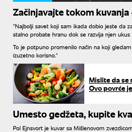
Začinjavajte tokom kuvanja 
"Najbolji savet koji sam ikada dobio jeste da 
stalno probate hranu dok se razvija njen ukus i
To je potpuno promenilo način na koji gledam 
izuzetno korisno."
Mislite da se
Ovo povrće je
Umesto gedžeta, kupite kvali
Pol Ejnsvort je kuvar sa Mišlenovom zvezdico