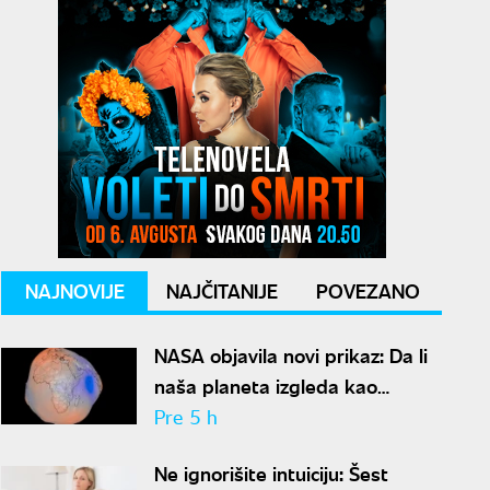
NAJNOVIJE
NAJČITANIJE
POVEZANO
NASA objavila novi prikaz: Da li
naša planeta izgleda kao
krompir ili kao plavi kliker?
Pre 5 h
Ne ignorišite intuiciju: Šest