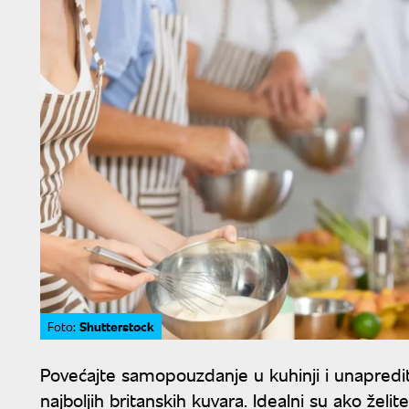
Shutterstock
Foto:
Povećajte samopouzdanje u kuhinji i unapredi
najboljih britanskih kuvara. Idealni su ako želi