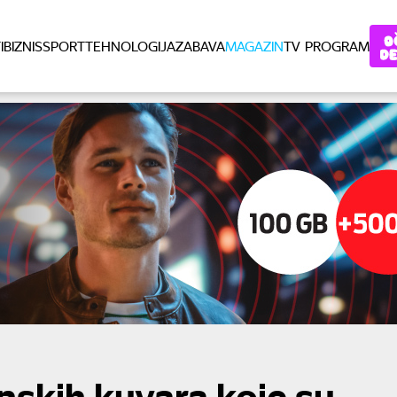
I
BIZNIS
SPORT
TEHNOLOGIJA
ZABAVA
MAGAZIN
TV PROGRAM
unskih kuvara koje su