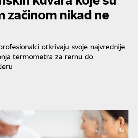
im začinom nikad ne
 profesionalci otkrivaju svoje najvrednije
enja termometra za rernu do
deru