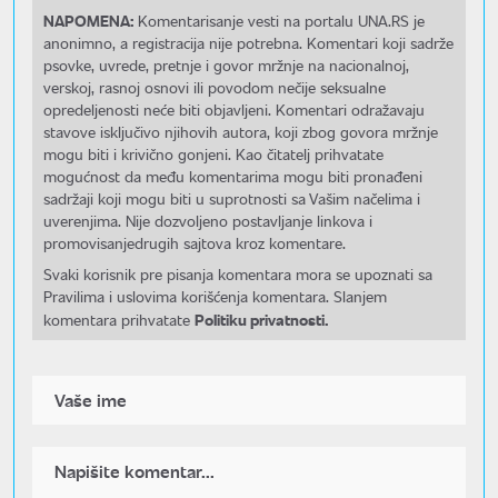
NAPOMENA:
Komentarisanje vesti na portalu UNA.RS je
anonimno, a registracija nije potrebna. Komentari koji sadrže
psovke, uvrede, pretnje i govor mržnje na nacionalnoj,
verskoj, rasnoj osnovi ili povodom nečije seksualne
opredeljenosti neće biti objavljeni. Komentari odražavaju
stavove isključivo njihovih autora, koji zbog govora mržnje
mogu biti i krivično gonjeni. Kao čitatelj prihvatate
mogućnost da među komentarima mogu biti pronađeni
sadržaji koji mogu biti u suprotnosti sa Vašim načelima i
uverenjima. Nije dozvoljeno postavljanje linkova i
promovisanjedrugih sajtova kroz komentare.
Svaki korisnik pre pisanja komentara mora se upoznati sa
Pravilima i uslovima korišćenja komentara. Slanjem
Politiku privatnosti.
komentara prihvatate