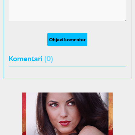
Objavi komentar
Komentari
(0)