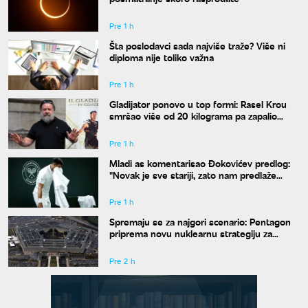
Pre 1 h
Šta poslodavci sada najviše traže? Više ni
diploma nije toliko važna
Pre 1 h
Gladijator ponovo u top formi: Rasel Krou
smršao više od 20 kilograma pa zapalio
društvene mreže novim izgledom
Pre 1 h
Mladi as komentarisao Đokovićev predlog:
"Novak je sve stariji, zato nam predlaže
kraće mečeve"
Pre 1 h
Spremaju se za najgori scenario: Pentagon
priprema novu nuklearnu strategiju za
eventualni sukob sa Rusijom i Kinom
Pre 2 h