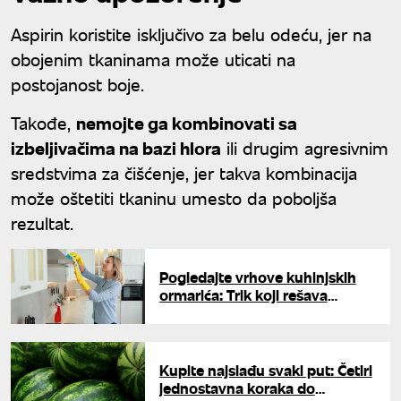
Aspirin koristite isključivo za belu odeću, jer na
obojenim tkaninama može uticati na
postojanost boje.
Takođe,
nemojte ga kombinovati sa
izbeljivačima na bazi hlora
ili drugim agresivnim
sredstvima za čišćenje, jer takva kombinacija
može oštetiti tkaninu umesto da poboljša
rezultat.
Pogledajte vrhove kuhinjskih
ormarića: Trik koji rešava
problem najgore lepljive
masnoće u kući
Kupite najslađu svaki put: Četiri
jednostavna koraka do