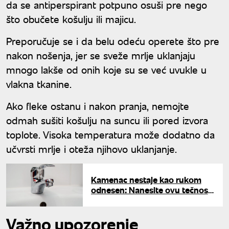
da se antiperspirant potpuno osuši pre nego
što obučete košulju ili majicu.
Preporučuje se i da belu odeću operete što pre
nakon nošenja, jer se sveže mrlje uklanjaju
mnogo lakše od onih koje su se već uvukle u
vlakna tkanine.
Ako fleke ostanu i nakon pranja, nemojte
odmah sušiti košulju na suncu ili pored izvora
toplote. Visoka temperatura može dodatno da
učvrsti mrlje i oteža njihovo uklanjanje.
Kamenac nestaje kao rukom
odnesen: Nanesite ovu tečnost
na slavinu, sačekajte nekoliko
minuta i gledajte magiju
Važno upozorenje