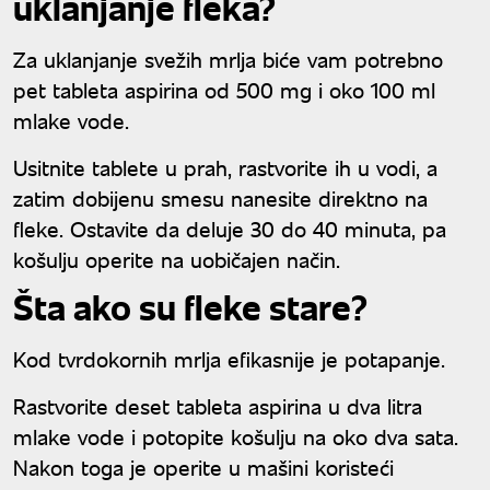
uklanjanje fleka?
Za uklanjanje svežih mrlja biće vam potrebno
pet tableta aspirina od 500 mg i oko 100 ml
mlake vode.
Usitnite tablete u prah, rastvorite ih u vodi, a
zatim dobijenu smesu nanesite direktno na
fleke. Ostavite da deluje 30 do 40 minuta, pa
košulju operite na uobičajen način.
Šta ako su fleke stare?
Kod tvrdokornih mrlja efikasnije je potapanje.
Rastvorite deset tableta aspirina u dva litra
mlake vode i potopite košulju na oko dva sata.
Nakon toga je operite u mašini koristeći