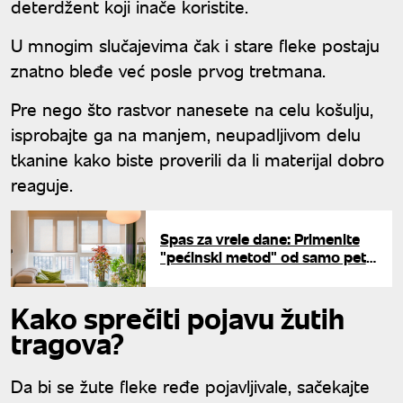
deterdžent koji inače koristite.
U mnogim slučajevima čak i stare fleke postaju
znatno bleđe već posle prvog tretmana.
Pre nego što rastvor nanesete na celu košulju,
isprobajte ga na manjem, neupadljivom delu
tkanine kako biste proverili da li materijal dobro
reaguje.
Spas za vrele dane: Primenite
"pećinski metod" od samo pet
minuta i rashladite stan
potpuno besplatno
Kako sprečiti pojavu žutih
tragova?
Da bi se žute fleke ređe pojavljivale, sačekajte