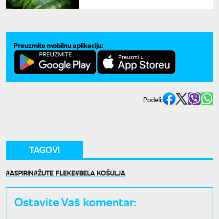
savršene lubenice
Preuzmite mobilnu aplikaciju:
Podeli:
TAGOVI
ASPIRIN
ŽUTE FLEKE
BELA KOŠULJA
Ostavite Vaš komentar: