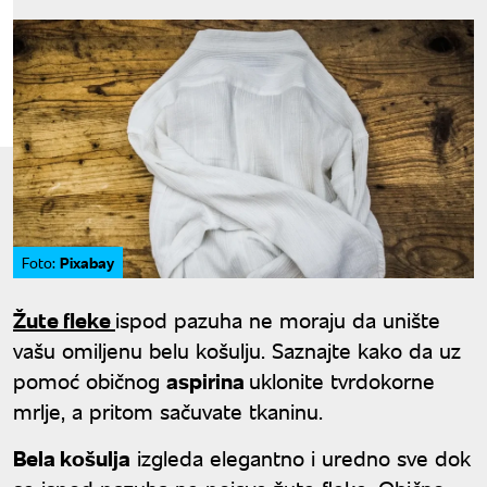
Pixabay
Foto:
Žute fleke
ispod pazuha ne moraju da unište
vašu omiljenu belu košulju. Saznajte kako da uz
pomoć običnog
aspirina
uklonite tvrdokorne
mrlje, a pritom sačuvate tkaninu.
Bela košulja
izgleda elegantno i uredno sve dok