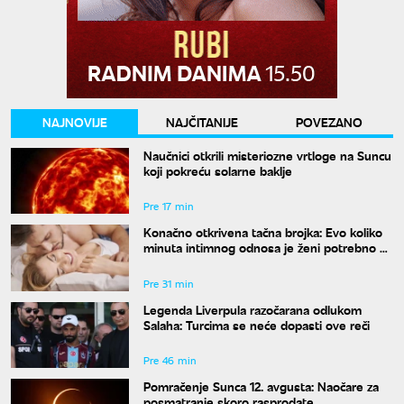
NAJNOVIJE
NAJČITANIJE
POVEZANO
Naučnici otkrili misteriozne vrtloge na Suncu
koji pokreću solarne baklje
Pre 17 min
Konačno otkrivena tačna brojka: Evo koliko
minuta intimnog odnosa je ženi potrebno da
bi bila potpuno zadovoljna
Pre 31 min
Legenda Liverpula razočarana odlukom
Salaha: Turcima se neće dopasti ove reči
Pre 46 min
Pomračenje Sunca 12. avgusta: Naočare za
posmatranje skoro rasprodate