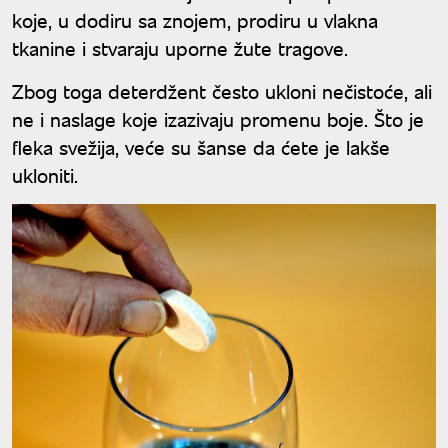
koje, u dodiru sa znojem, prodiru u vlakna
tkanine i stvaraju uporne žute tragove.
Zbog toga deterdžent često ukloni nečistoće, ali
ne i naslage koje izazivaju promenu boje. Što je
fleka svežija, veće su šanse da ćete je lakše
ukloniti.