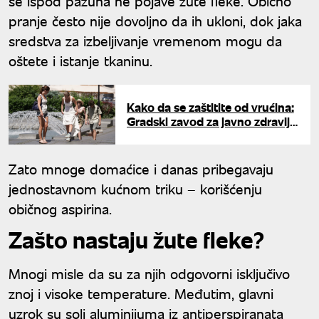
se ispod pazuha ne pojave žute fleke. Obično
pranje često nije dovoljno da ih ukloni, dok jaka
sredstva za izbeljivanje vremenom mogu da
oštete i istanje tkaninu.
Kako da se zaštitite od vrućina:
Gradski zavod za javno zdravlje
objavio važne preporuke
Zato mnoge domaćice i danas pribegavaju
jednostavnom kućnom triku – korišćenju
običnog aspirina.
Zašto nastaju žute fleke?
Mnogi misle da su za njih odgovorni isključivo
znoj i visoke temperature. Međutim, glavni
uzrok su soli aluminijuma iz antiperspiranata