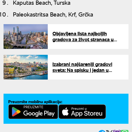
Kaputas Beach, Turska
Paleokastritsa Beach, Krf, Grčka
Objavljena lista najboljih
gradova za život stranaca u
2026: Evropske destinacije u
samom vrhu
Izabrani najšareniji gradovi
sveta: Na spisku i jedan u
našem susedstvu
Preuzmite mobilnu aplikaciju: