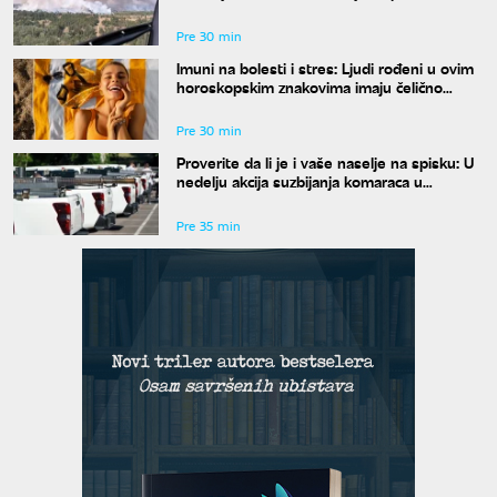
širom Srbije, šteta je ogromna
Pre 30 min
Imuni na bolesti i stres: Ljudi rođeni u ovim
horoskopskim znakovima imaju čelično
zdravlje, a jedan detalj ih potpuno izdvaja
Pre 30 min
Proverite da li je i vaše naselje na spisku: U
nedelju akcija suzbijanja komaraca u
Beogradu
Pre 35 min