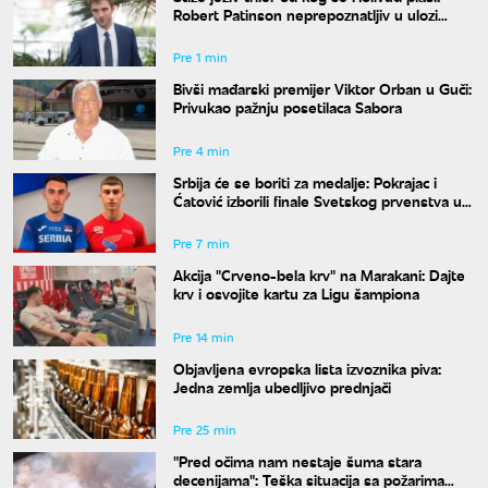
Robert Patinson neprepoznatljiv u ulozi
slavnog voditelja
Pre 1 min
Bivši mađarski premijer Viktor Orban u Guči:
Privukao pažnju posetilaca Sabora
Pre 4 min
Srbija će se boriti za medalje: Pokrajac i
Ćatović izborili finale Svetskog prvenstva u
Judžinu
Pre 7 min
Akcija "Crveno-bela krv" na Marakani: Dajte
krv i osvojite kartu za Ligu šampiona
Pre 14 min
Objavljena evropska lista izvoznika piva:
Jedna zemlja ubedljivo prednjači
Pre 25 min
"Pred očima nam nestaje šuma stara
decenijama": Teška situacija sa požarima