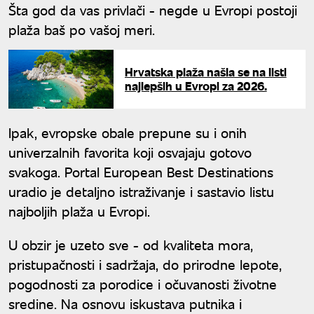
Šta god da vas privlači - negde u Evropi postoji
plaža baš po vašoj meri.
Hrvatska plaža našla se na listi
najlepših u Evropi za 2026.
Ipak, evropske obale prepune su i onih
univerzalnih favorita koji osvajaju gotovo
svakoga. Portal European Best Destinations
uradio je detaljno istraživanje i sastavio listu
najboljih plaža u Evropi.
U obzir je uzeto sve - od kvaliteta mora,
pristupačnosti i sadržaja, do prirodne lepote,
pogodnosti za porodice i očuvanosti životne
sredine. Na osnovu iskustava putnika i