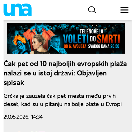
Čak pet od 10 najboljih evropskih plaža
nalazi se u istoj državi: Objavljen
spisak
Grčka je zauzela čak pet mesta među prvih
deset, kad su u pitanju najbolje plaže u Evropi
29.05.2026. 14:34