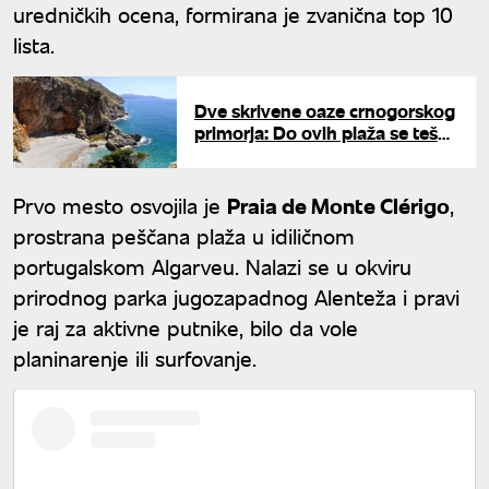
uredničkih ocena, formirana je zvanična top 10
lista.
Dve skrivene oaze crnogorskog
primorja: Do ovih plaža se teško
stiže, ali vrede truda
Prvo mesto osvojila je
Praia de Monte Clérigo
,
prostrana peščana plaža u idiličnom
portugalskom Algarveu. Nalazi se u okviru
prirodnog parka jugozapadnog Alenteža i pravi
je raj za aktivne putnike, bilo da vole
planinarenje ili surfovanje.