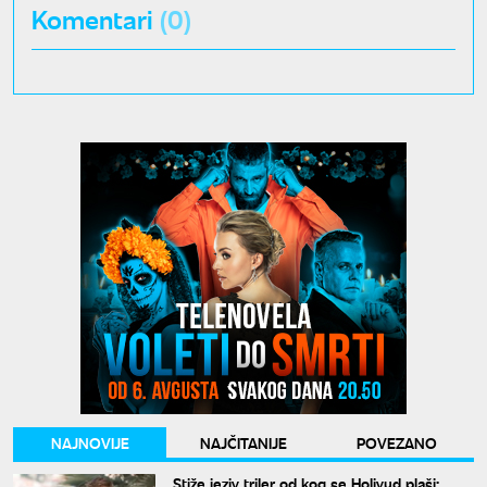
Komentari
(0)
NAJNOVIJE
NAJČITANIJE
POVEZANO
Stiže jeziv triler od kog se Holivud plaši: