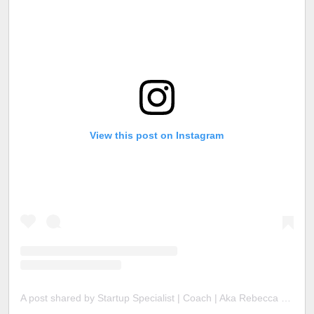
View this post on Instagram
A post shared by Startup Specialist | Coach | Aka Rebecca Stockdale (@_rebecca__robinson_)