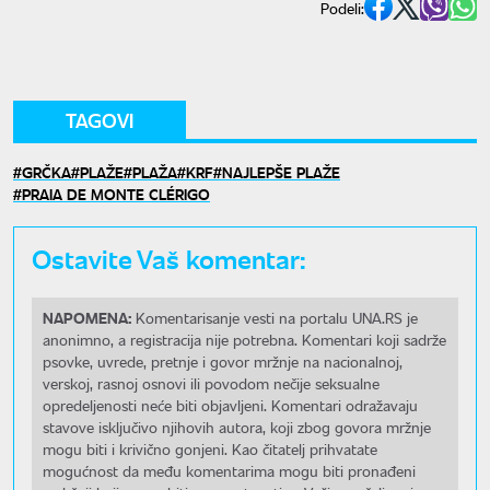
Podeli:
TAGOVI
GRČKA
PLAŽE
PLAŽA
KRF
NAJLEPŠE PLAŽE
PRAIA DE MONTE CLÉRIGO
Ostavite Vaš komentar:
NAPOMENA:
Komentarisanje vesti na portalu UNA.RS je
anonimno, a registracija nije potrebna. Komentari koji sadrže
psovke, uvrede, pretnje i govor mržnje na nacionalnoj,
verskoj, rasnoj osnovi ili povodom nečije seksualne
opredeljenosti neće biti objavljeni. Komentari odražavaju
stavove isključivo njihovih autora, koji zbog govora mržnje
mogu biti i krivično gonjeni. Kao čitatelj prihvatate
mogućnost da među komentarima mogu biti pronađeni