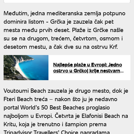
Međutim, jedna mediteranska zemlja potpuno
dominira listom - Grčka je zauzela čak pet
mesta među prvih deset. Plaže iz Grčke našle
su se na drugom, trećem, četvrtom, osmom i
desetom mestu, a čak dve su na ostrvu Krf.
Najlepše plaže u Evropi: Jedno
ostrvo u Grčkoj krije nestvarne
prirodne lepote
Voutoumi Beach zauzela je drugo mesto, dok je
Fteri Beach treća – nakon što ju je nedavno
portal World’s 50 Best Beaches proglasio
najboljom u Evropi. Četvrta je Elafonisi Beach na
Kritu, koja je trenutno i šampion prema
Tripadvisor Travellers’ Choice nagradama.