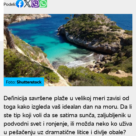
Podeli:
Shutterstock
Foto:
Definicija savršene plaže u velikoj meri zavisi od
toga kako izgleda vaš idealan dan na moru. Da li
ste tip koji voli da se satima sunča, zaljubljenik u
podvodni svet i ronjenje, ili možda neko ko uživa
u pešačenju uz dramatične litice i divlje obale?