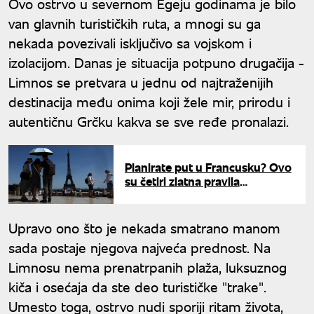
Ovo ostrvo u severnom Egeju godinama je bilo
van glavnih turističkih ruta, a mnogi su ga
nekada povezivali isključivo sa vojskom i
izolacijom. Danas je situacija potpuno drugačija -
Limnos se pretvara u jednu od najtraženijih
destinacija među onima koji žele mir, prirodu i
autentičnu Grčku kakva se sve ređe pronalazi.
Planirate put u Francusku? Ovo
su četiri zlatna pravila
ponašanja koja morate da
znate
Upravo ono što je nekada smatrano manom
sada postaje njegova najveća prednost. Na
Limnosu nema prenatrpanih plaža, luksuznog
kiča i osećaja da ste deo turističke "trake".
Umesto toga, ostrvo nudi sporiji ritam života,