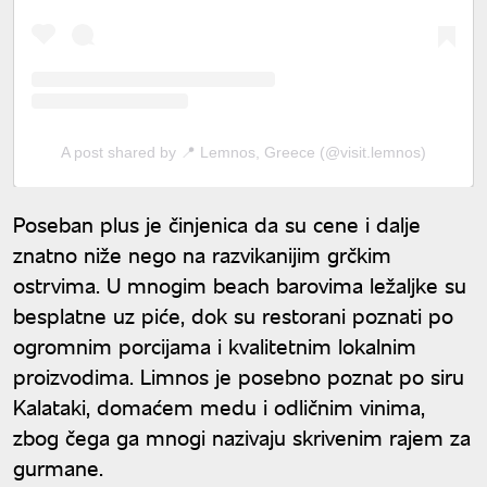
A post shared by 📍 Lemnos, Greece (@visit.lemnos)
Poseban plus je činjenica da su cene i dalje
znatno niže nego na razvikanijim grčkim
ostrvima. U mnogim beach barovima ležaljke su
besplatne uz piće, dok su restorani poznati po
ogromnim porcijama i kvalitetnim lokalnim
proizvodima. Limnos je posebno poznat po siru
Kalataki, domaćem medu i odličnim vinima,
zbog čega ga mnogi nazivaju skrivenim rajem za
gurmane.