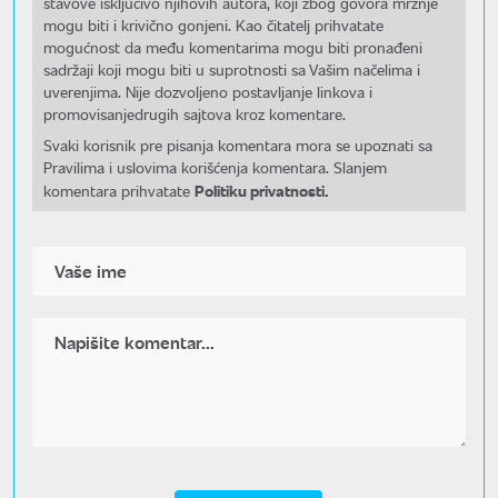
stavove isključivo njihovih autora, koji zbog govora mržnje
mogu biti i krivično gonjeni. Kao čitatelj prihvatate
mogućnost da među komentarima mogu biti pronađeni
sadržaji koji mogu biti u suprotnosti sa Vašim načelima i
uverenjima. Nije dozvoljeno postavljanje linkova i
promovisanjedrugih sajtova kroz komentare.
Svaki korisnik pre pisanja komentara mora se upoznati sa
Pravilima i uslovima korišćenja komentara. Slanjem
Politiku privatnosti.
komentara prihvatate