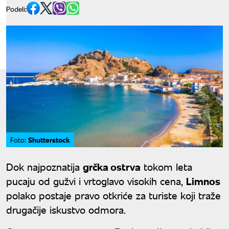
Podeli:
Shutterstock
Foto:
Dok najpoznatija
grčka ostrva
tokom leta
pucaju od gužvi i vrtoglavo visokih cena,
Limnos
polako postaje pravo otkriće za turiste koji traže
drugačije iskustvo odmora.