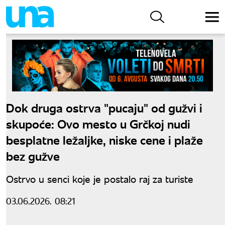
Dok druga ostrva "pucaju" od gužvi i
skupoće: Ovo mesto u Grčkoj nudi
besplatne ležaljke, niske cene i plaže
bez gužve
Ostrvo u senci koje je postalo raj za turiste
03.06.2026. 08:21