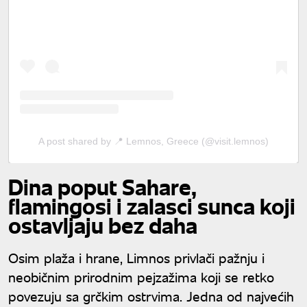
A post shared by 📍 Lemnos, Greece (@visit.lemnos)
Dina poput Sahare,
flamingosi i zalasci sunca koji
ostavljaju bez daha
Osim plaža i hrane, Limnos privlači pažnju i
neobičnim prirodnim pejzažima koji se retko
povezuju sa grčkim ostrvima. Jedna od najvećih