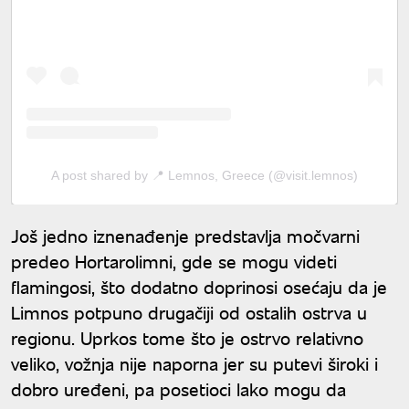
A post shared by 📍 Lemnos, Greece (@visit.lemnos)
Još jedno iznenađenje predstavlja močvarni
predeo Hortarolimni, gde se mogu videti
flamingosi, što dodatno doprinosi osećaju da je
Limnos potpuno drugačiji od ostalih ostrva u
regionu. Uprkos tome što je ostrvo relativno
veliko, vožnja nije naporna jer su putevi široki i
dobro uređeni, pa posetioci lako mogu da