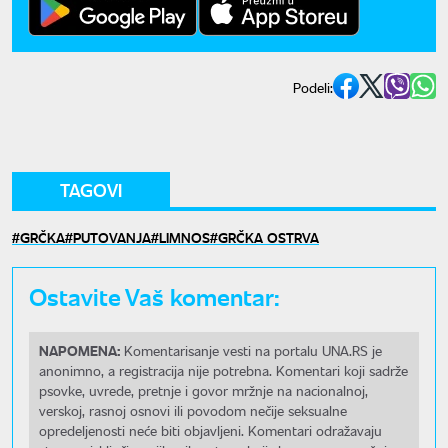
Podeli:
TAGOVI
GRČKA
PUTOVANJA
LIMNOS
GRČKA OSTRVA
Ostavite Vaš komentar:
NAPOMENA:
Komentarisanje vesti na portalu UNA.RS je
anonimno, a registracija nije potrebna. Komentari koji sadrže
psovke, uvrede, pretnje i govor mržnje na nacionalnoj,
verskoj, rasnoj osnovi ili povodom nečije seksualne
opredeljenosti neće biti objavljeni. Komentari odražavaju