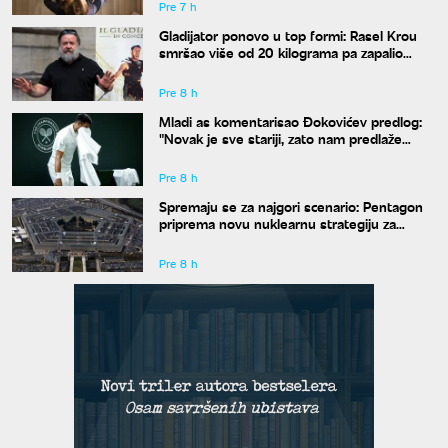
Pre 7 h
Gladijator ponovo u top formi: Rasel Krou
smršao više od 20 kilograma pa zapalio
društvene mreže novim izgledom
Pre 8 h
Mladi as komentarisao Đokovićev predlog:
"Novak je sve stariji, zato nam predlaže
kraće mečeve"
Pre 8 h
Spremaju se za najgori scenario: Pentagon
priprema novu nuklearnu strategiju za
eventualni sukob sa Rusijom i Kinom
Pre 8 h