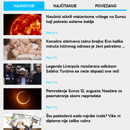
NAJNOVIJE
NAJČITANIJE
POVEZANO
Naučnici otkrili misteriozne vrtloge na Suncu
koji pokreću solarne baklje
Pre 6 h
Konačno otkrivena tačna brojka: Evo koliko
minuta intimnog odnosa je ženi potrebno da
bi bila potpuno zadovoljna
Pre 7 h
Legenda Liverpula razočarana odlukom
Salaha: Turcima se neće dopasti ove reči
Pre 7 h
Pomračenje Sunca 12. avgusta: Naočare za
posmatranje skoro rasprodate
Pre 7 h
Šta poslodavci sada najviše traže? Više ni
diploma nije toliko važna