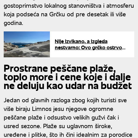
gostoprimstvo lokalnog stanovništva i atmosferu
koja podseća na Grčku od pre desetak ili više
godina.
Nije izvikano, a izgleda
nestvarno: Ovo grčko ostrvo
krije plažu na kojoj ćete se
osećati kao da šetate po
Prostrane peščane plaže,
svemiru
toplo more i cene koje i dalje
ne deluju kao udar na budžet
Jedan od glavnih razloga zbog kojih turisti sve
više biraju Limnos jesu njegove ogromne
peščane plaže i odsustvo velikih gužvi čak i
usred sezone. Plaže su uglavnom široke,
uređene i plitke, što ih čini idealnim za porodice