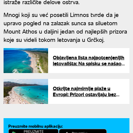
istraže različite delove ostrva.
Mnogi koji su već posetili Limnos tvrde da je
upravo pogled na zalazak sunca sa siluetom
Mount Athos u daljini jedan od najlepših prizora
koje su videli tokom letovanja u Grčkoj.
Objavljena lista najpotcenjenijih
letovališta: Na spisku se našao i
grad s najdužom plažom na
Jadranu
Otkrijte najmirnije plaže u
Evropi: Prizori ostavljaju bez
daha, a neke su nam u
komšiluku
Preuzmite mobilnu aplikaciju: