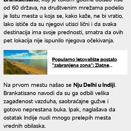
od 60 država, na društvenim mrežama podelio
je listu mesta u koja se, kako kaže, ne bi vratio.
Iako ističe da su njegovi utisci lični i da svaka
destinacija ima svoje prednosti, smatra da ovih
pet lokacija nije ispunilo njegova očekivanja.
Popularno letovalište postalo
"zabranjena zona": Zlatne
peščane plaže zamenio haos
Na prvom mestu našao se
Nju Delhi u Indiji
.
Brankatisano navodi da su ga odbili velika
zagađenost vazduha, saobraćajne gužve i
gotovo neprestana buka. Ipak, naglašava da
ostatak Indije nudi mnogo prelepih mesta
vrednih obilaska.