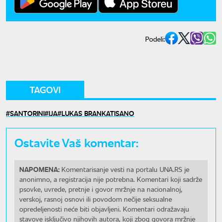
Podeli:
TAGOVI
SANTORINI
IJA
LUKAS BRANKATISANO
Ostavite Vaš komentar:
NAPOMENA:
Komentarisanje vesti na portalu UNA.RS je
anonimno, a registracija nije potrebna. Komentari koji sadrže
psovke, uvrede, pretnje i govor mržnje na nacionalnoj,
verskoj, rasnoj osnovi ili povodom nečije seksualne
opredeljenosti neće biti objavljeni. Komentari odražavaju
stavove isključivo njihovih autora, koji zbog govora mržnje