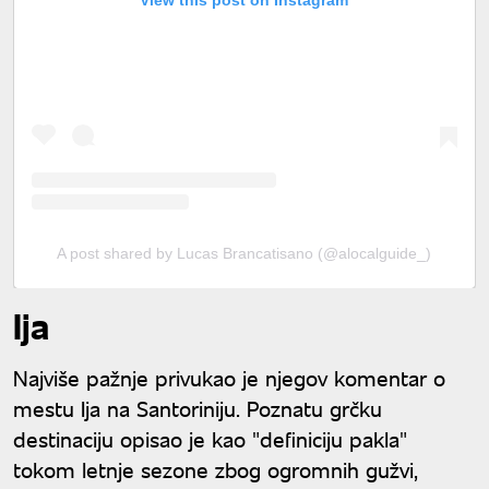
View this post on Instagram
A post shared by Lucas Brancatisano (@alocalguide_)
Ija
Najviše pažnje privukao je njegov komentar o
mestu Ija na Santoriniju. Poznatu grčku
destinaciju opisao je kao "definiciju pakla"
tokom letnje sezone zbog ogromnih gužvi,