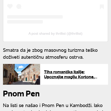
A post shared by thrillist (@thrillist)
Smatra da je zbog masovnog turizma teško
doživeti autentičnu atmosferu ostrva.
Tiha romantika Italije:
Upoznajte magiju Kortone,
grada koji je očarao svet
Pnom Pen
Na listi se našao i Pnom Pen u Kambodži. Iako