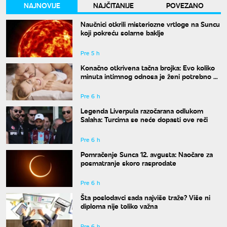
NAJNOVIJE
NAJČITANIJE
POVEZANO
Naučnici otkrili misteriozne vrtloge na Suncu
koji pokreću solarne baklje
Pre 5 h
Konačno otkrivena tačna brojka: Evo koliko
minuta intimnog odnosa je ženi potrebno da
bi bila potpuno zadovoljna
Pre 6 h
Legenda Liverpula razočarana odlukom
Salaha: Turcima se neće dopasti ove reči
Pre 6 h
Pomračenje Sunca 12. avgusta: Naočare za
posmatranje skoro rasprodate
Pre 6 h
Šta poslodavci sada najviše traže? Više ni
diploma nije toliko važna
Pre 6 h