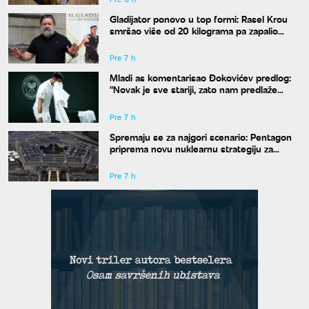
Gladijator ponovo u top formi: Rasel Krou
smršao više od 20 kilograma pa zapalio
društvene mreže novim izgledom
Pre 7 h
Mladi as komentarisao Đokovićev predlog:
"Novak je sve stariji, zato nam predlaže
kraće mečeve"
Pre 7 h
Spremaju se za najgori scenario: Pentagon
priprema novu nuklearnu strategiju za
eventualni sukob sa Rusijom i Kinom
Pre 7 h