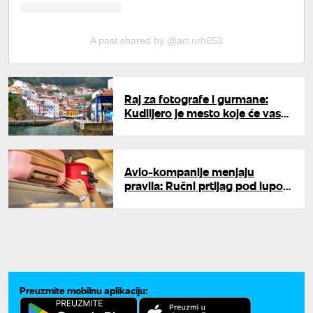
A post shared by @art.urh653
Raj za fotografe i gurmane:
Kudiljero je mesto koje će vas
potpuno očarati ovoga leta
Avio-kompanije menjaju
pravila: Ručni prtljag pod lupom
zbog bezbednosti i kašnjenja
Preuzmite mobilnu aplikaciju: