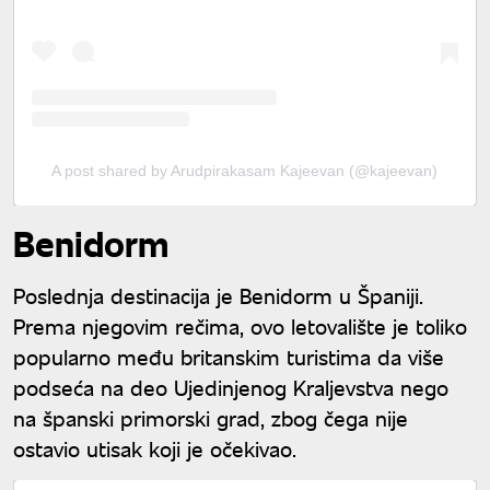
A post shared by Arudpirakasam Kajeevan (@kajeevan)
Benidorm
Poslednja destinacija je Benidorm u Španiji.
Prema njegovim rečima, ovo letovalište je toliko
popularno među britanskim turistima da više
podseća na deo Ujedinjenog Kraljevstva nego
na španski primorski grad, zbog čega nije
ostavio utisak koji je očekivao.