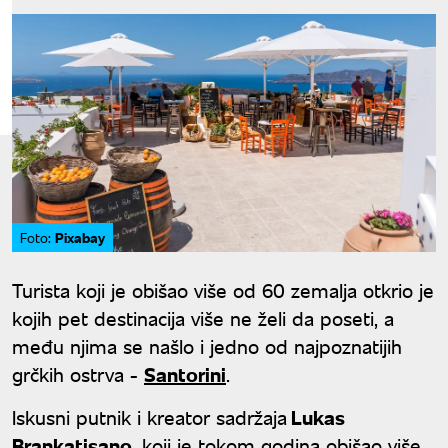
Pixabay
Foto:
Turista koji je obišao više od 60 zemalja otkrio je
kojih pet destinacija više ne želi da poseti, a
među njima se našlo i jedno od najpoznatijih
grčkih ostrva -
Santorini
.
Iskusni putnik i kreator sadržaja
Lukas
Brankatisano
, koji je tokom godina obišao više