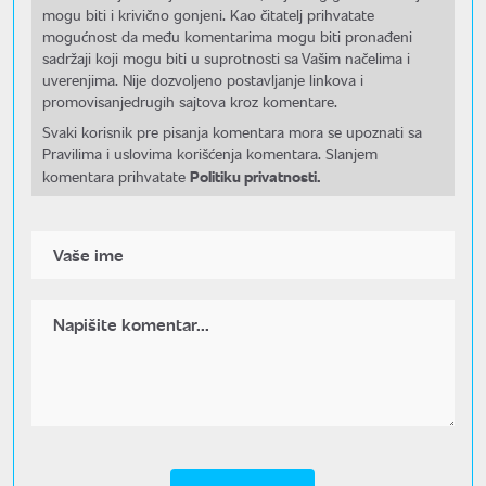
mogu biti i krivično gonjeni. Kao čitatelj prihvatate
mogućnost da među komentarima mogu biti pronađeni
sadržaji koji mogu biti u suprotnosti sa Vašim načelima i
uverenjima. Nije dozvoljeno postavljanje linkova i
promovisanjedrugih sajtova kroz komentare.
Svaki korisnik pre pisanja komentara mora se upoznati sa
Pravilima i uslovima korišćenja komentara. Slanjem
Politiku privatnosti.
komentara prihvatate