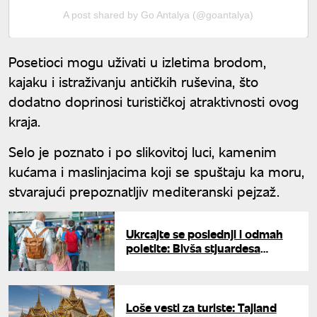
A post shared by Go Antalya (@goantalya)
Posetioci mogu uživati u izletima brodom,
kajaku i istraživanju antičkih ruševina, što
dodatno doprinosi turističkoj atraktivnosti ovog
kraja.
Selo je poznato i po slikovitoj luci, kamenim
kućama i maslinjacima koji se spuštaju ka moru,
stvarajući prepoznatljiv mediteranski pejzaž.
Ukrcajte se poslednji i odmah
poletite: Bivša stjuardesa
podelila genijalan savet za
letenje sa decom
Loše vesti za turiste: Tajland