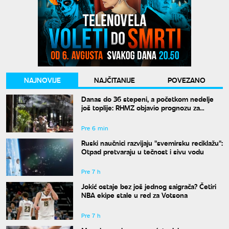
NAJNOVIJE
NAJČITANIJE
POVEZANO
Danas do 36 stepeni, a početkom nedelje
još toplije: RHMZ objavio prognozu za
naredne dane
Pre 6 min
Ruski naučnici razvijaju "svemirsku reciklažu":
Otpad pretvaraju u tečnost i sivu vodu
Pre 7 h
Jokić ostaje bez još jednog saigrača? Četiri
NBA ekipe stale u red za Votsona
Pre 7 h