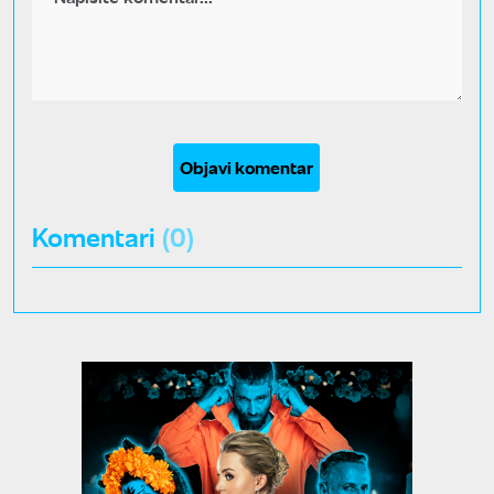
Objavi komentar
Komentari
(0)