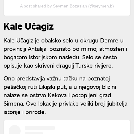
A post shared by Seymen Bozaslan (@seymen.b)
Kale Učagiz
Kale Učagiz je obalsko selo u okrugu Demre u
provinciji Antalija, poznato po mirnoj atmosferi i
bogatom istorijskom nasleđu. Selo se često
opisuje kao skriveni dragulj Turske rivijere.
Ono predstavlja važnu tačku na poznatoj
pešačkoj ruti Likijski put, a u njegovoj blizini
nalaze se ostrvo Kekova i potopljeni grad
Simena. Ove lokacije privlače veliki broj ljubitelja
istorije i prirode.