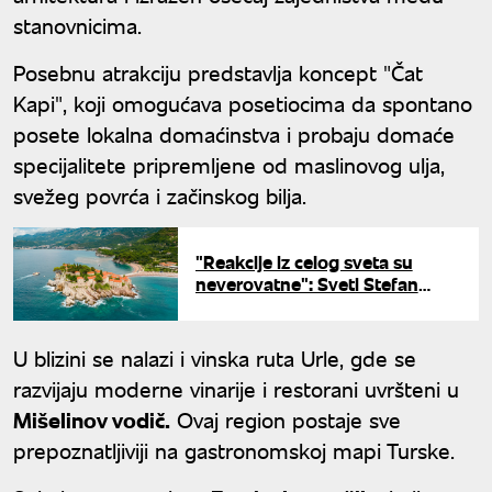
stanovnicima.
Posebnu atrakciju predstavlja koncept "Čat
Kapi", koji omogućava posetiocima da spontano
posete lokalna domaćinstva i probaju domaće
specijalitete pripremljene od maslinovog ulja,
svežeg povrća i začinskog bilja.
"Reakcije iz celog sveta su
neverovatne": Sveti Stefan
izazvao globalno interesovanje
U blizini se nalazi i vinska ruta Urle, gde se
razvijaju moderne vinarije i restorani uvršteni u
Mišelinov vodič.
Ovaj region postaje sve
prepoznatljiviji na gastronomskoj mapi Turske.