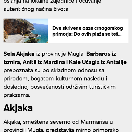
oslanja na lokalne zajednice i očuvanje
autentičnog načina života.
Dve skrivene oaze crnogorskog
primorja: Do ovih plaža se teško
stiže, ali vrede truda
Sela Akjaka
iz provincije Mugla,
Barbaros iz
Izmira, Anitli iz Mardina i Kale Učagiz iz Antalije
prepoznata su po skladnom odnosu sa
prirodom, bogatom kulturnom nasleđu i
doslednoj posvećenosti održivim turističkim
praksama.
Akjaka
Akjaka, smeštena severno od Marmarisa u
provinciji Mugla, predstavlja mirno primorsko