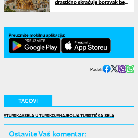
drastično skraćuje boravak bez
vize
Preuzmite mobilnu aplikaciju:
Podeli:
TAGOVI
TURSKA
SELA U TURSKOJ
NAJBOLJA TURISTIČKA SELA
Ostavite Vaš komentar: