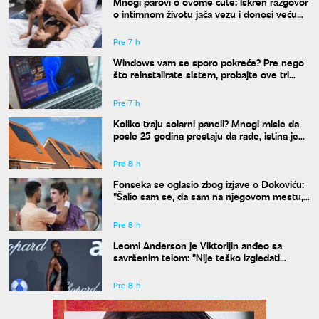
Mnogi parovi o ovome ćute: Iskren razgovor
o intimnom životu jača vezu i donosi veću
bliskost
Pre 7 h
Windows vam se sporo pokreće? Pre nego
što reinstalirate sistem, probajte ove tri
komande
Pre 7 h
Koliko traju solarni paneli? Mnogi misle da
posle 25 godina prestaju da rade, istina je
drugačija
Pre 8 h
Fonseka se oglasio zbog izjave o Đokoviću:
"Šalio sam se, da sam na njegovom mestu,
uradio bih isto"
Pre 8 h
Leomi Anderson je Viktorijin anđeo sa
savršenim telom: "Nije teško izgledati
dobro"
Pre 8 h