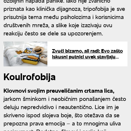
ozbiljnih napada panike. Iako nije zvanično
priznata kao klinička dijagnoza, tripofobija je sve
prisutnija tema među psiholozima i korisnicima
društvenih mreža, a slike koje izazivaju ovu
reakciju često se dele sa upozorenjem.
Zvuči bizarno, ali radi: Evo zašto
iskusni putnici uvek stavljaju
toalet papir na dno kofera
Koulrofobija
Klovnovi svojim preuveličanim crtama lica,
jarkom šminkom i neobičnim ponašanjem često
deluju nepredvidivo i neautentično. Lice im je
skriveno ispod slojeva boje, što otežava da se
prepozna prava emocija – a to mnogima uliva