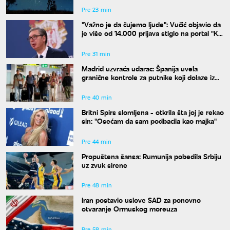
Pre 23 min
"Važno je da čujemo ljude": Vučić objavio da
je više od 14.000 prijava stiglo na portal "Ko
si bre ti"
Pre 31 min
Madrid uzvraća udarac: Španija uvela
granične kontrole za putnike koji dolaze iz
Italije
Pre 40 min
Britni Spirs slomljena - otkrila šta joj je rekao
sin: "Osećam da sam podbacila kao majka"
Pre 44 min
Propuštena šansa: Rumunija pobedila Srbiju
uz zvuk sirene
Pre 48 min
Iran postavio uslove SAD za ponovno
otvaranje Ormuskog moreuza
Pre 58 min