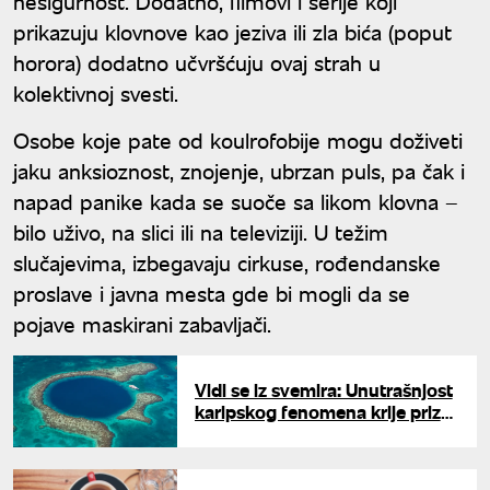
nesigurnost. Dodatno, filmovi i serije koji
prikazuju klovnove kao jeziva ili zla bića (poput
horora) dodatno učvršćuju ovaj strah u
kolektivnoj svesti.
Osobe koje pate od koulrofobije mogu doživeti
jaku anksioznost, znojenje, ubrzan puls, pa čak i
napad panike kada se suoče sa likom klovna –
bilo uživo, na slici ili na televiziji. U težim
slučajevima, izbegavaju cirkuse, rođendanske
proslave i javna mesta gde bi mogli da se
pojave maskirani zabavljači.
Vidi se iz svemira: Unutrašnjost
karipskog fenomena krije prizor
koji izgleda kao sa druge
planete