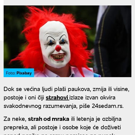
Pixabay
Foto:
Dok se većina ljudi plaši paukova, zmija ili visine,
postoje i oni čiji
strahovi
izlaze izvan okvira
svakodnevnog razumevanja, piše 24sedam.rs.
Za neke,
strah od mraka
ili letenja je ozbiljna
prepreka, ali postoje i osobe koje će doživeti