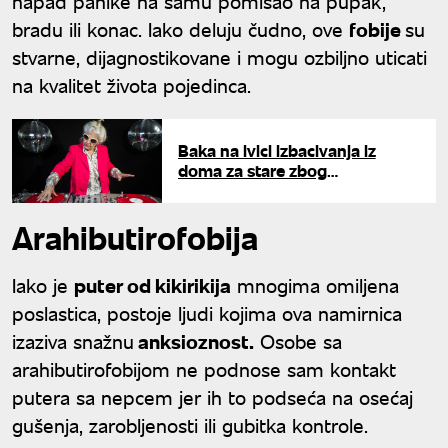
napad panike na samu pomisao na pupak,
bradu ili konac. Iako deluju čudno, ove
fobije
su
stvarne, dijagnostikovane i mogu ozbiljno uticati
na kvalitet života pojedinca.
Baka na ivici izbacivanja iz
doma za stare zbog
skandaloznih žurki: Oglasila se
nakon upozorenja
Arahibutirofobija
Iako je
puter od kikirikija
mnogima omiljena
poslastica, postoje ljudi kojima ova namirnica
izaziva snažnu
anksioznost.
Osobe sa
arahibutirofobijom ne podnose sam kontakt
putera sa nepcem jer ih to podseća na osećaj
gušenja, zarobljenosti ili gubitka kontrole.