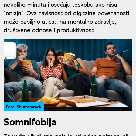
nekoliko minuta i osećaju teskobu ako nisu
"onlajn". Ova zavisnost od digitalne povezanosti
može ozbiljno uticati na mentalno zdravlje,
društvene odnose i produktivnost.
Shutterstock
Foto:
Somnifobija
Za većinu ljudi spavanje je prirodna potreba, ali