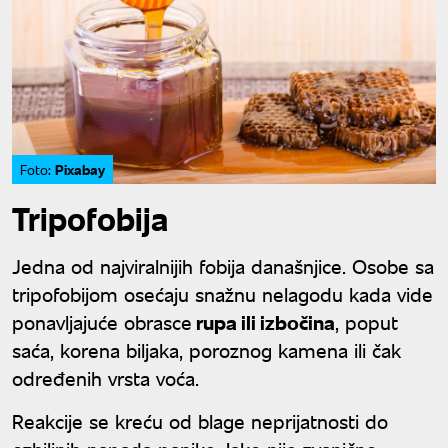
Pixabay
Foto:
Tripofobija
Jedna od najviralnijih fobija današnjice. Osobe sa
tripofobijom osećaju snažnu nelagodu kada vide
ponavljajuće obrasce
rupa ili izbočina
, poput
saća, korena biljaka, poroznog kamena ili čak
određenih vrsta voća.
Reakcije se kreću od blage neprijatnosti do