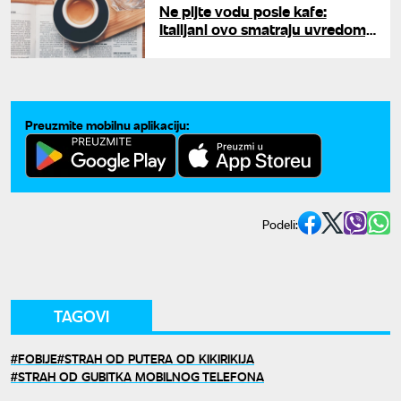
Ne pijte vodu posle kafe:
Italijani ovo smatraju uvredom,
a razlog će vas potpuno šokirati
Preuzmite mobilnu aplikaciju:
Podeli:
TAGOVI
FOBIJE
STRAH OD PUTERA OD KIKIRIKIJA
STRAH OD GUBITKA MOBILNOG TELEFONA