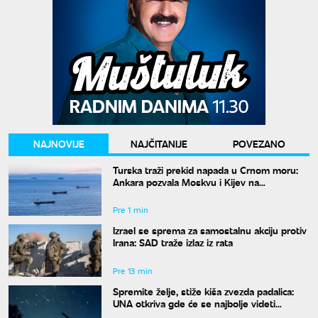
NAJNOVIJE
NAJČITANIJE
POVEZANO
Turska traži prekid napada u Crnom moru:
Ankara pozvala Moskvu i Kijev na
moratorijum
Pre 1 min
Izrael se sprema za samostalnu akciju protiv
Irana: SAD traže izlaz iz rata
Pre 13 min
Spremite želje, stiže kiša zvezda padalica:
UNA otkriva gde će se najbolje videti
nebeski spektakl