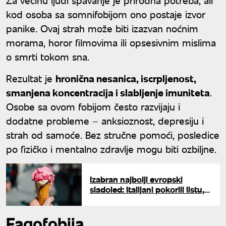
kod osoba sa somnifobijom ono postaje izvor
panike. Ovaj strah može biti izazvan noćnim
morama, horor filmovima ili opsesivnim mislima
o smrti tokom sna.
Rezultat je
hronična nesanica, iscrpljenost,
smanjena koncentracija i slabljenje imuniteta
.
Osobe sa ovom fobijom često razvijaju i
dodatne probleme – anksioznost, depresiju i
strah od samoće. Bez stručne pomoći, posledice
po fizičko i mentalno zdravlje mogu biti ozbiljne.
Izabran najbolji evropski
sladoled: Italijani pokorili listu,
ali ne i prvo mesto
Fagofobija