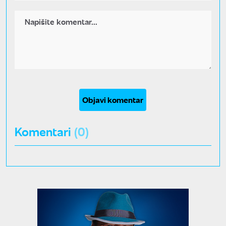
Objavi komentar
Komentari
(0)