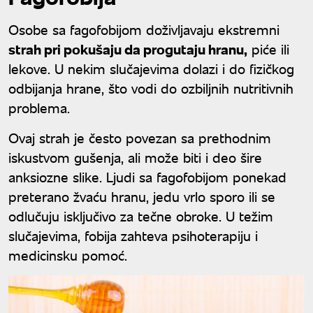
Osobe sa fagofobijom doživljavaju ekstremni
strah pri pokušaju da progutaju hranu,
piće ili
lekove. U nekim slučajevima dolazi i do fizičkog
odbijanja hrane, što vodi do ozbiljnih nutritivnih
problema.
Ovaj strah je često povezan sa prethodnim
iskustvom gušenja, ali može biti i deo šire
anksiozne slike. Ljudi sa fagofobijom ponekad
preterano žvaću hranu, jedu vrlo sporo ili se
odlučuju isključivo za tečne obroke. U težim
slučajevima, fobija zahteva psihoterapiju i
medicinsku pomoć.