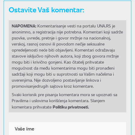
Ostavite Vaš komentar:
NAPOMENA:
Komentarisanje vesti na portalu UNA.RS je
anonimno, a registracija nije potrebna. Komentari koji sadrže
psovke, uvrede, pretnje i govor mržnje na nacionalnoj,
verskoj, rasnoj osnovi ili povodom nečije seksualne
opredeljenosti neće biti objavljeni. Komentari odražavaju
stavove isključivo njihovih autora, koji zbog govora mržnje
mogu biti i krivično gonjeni. Kao čitatelj prihvatate
mogućnost da među komentarima mogu biti pronađeni
sadržaji koji mogu biti u suprotnosti sa Vašim načelima i
uverenjima. Nije dozvoljeno postavljanje linkova i
promovisanjedrugih sajtova kroz komentare.
Svaki korisnik pre pisanja komentara mora se upoznati sa
Pravilima i uslovima korišćenja komentara. Slanjem
Politiku privatnosti.
komentara prihvatate