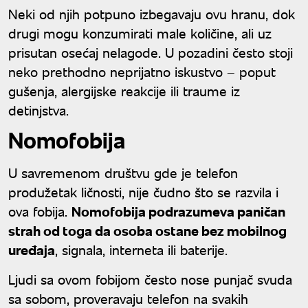
Neki od njih potpuno izbegavaju ovu hranu, dok
drugi mogu konzumirati male količine, ali uz
prisutan osećaj nelagode. U pozadini često stoji
neko prethodno neprijatno iskustvo – poput
gušenja, alergijske reakcije ili traume iz
detinjstva.
Nomofobija
U savremenom društvu gde je telefon
produžetak ličnosti, nije čudno što se razvila i
ova fobija.
Nomofobija podrazumeva paničan
strah od toga da osoba ostane bez mobilnog
uređaja
, signala, interneta ili baterije.
Ljudi sa ovom fobijom često nose punjač svuda
sa sobom, proveravaju telefon na svakih