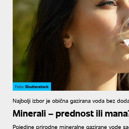
Shutterstock
Foto:
Najbolji izbor je obična gazirana voda bez dod
Minerali – prednost ili mana
Pojedine prirodne mineralne gazirane vode sa