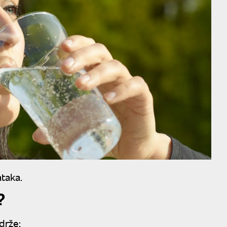
ataka.
?
drže: