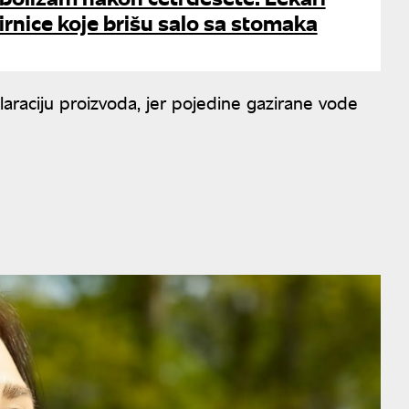
mirnice koje brišu salo sa stomaka
laraciju proizvoda, jer pojedine gazirane vode