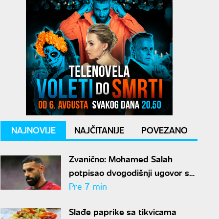
NAJNOVIJE
NAJČITANIJE
POVEZANO
Zvanično: Mohamed Salah
potpisao dvogodišnji ugovor sa
Trabzonom
Pre 7 min
Slađe paprike sa tikvicama