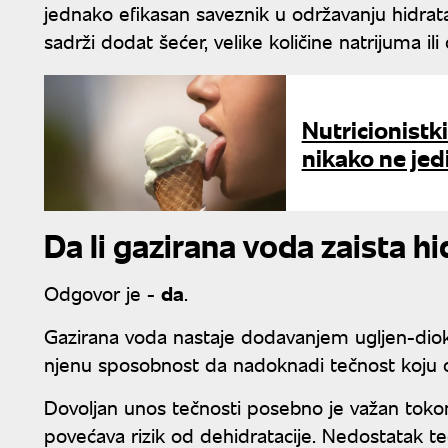
jednako efikasan saveznik u održavanju hidrat
sadrži dodat šećer, velike količine natrijuma il
Nutricionistk
nikako ne jed
Da li gazirana voda zaista hi
Odgovor je -
da
.
Gazirana voda nastaje dodavanjem ugljen-dioks
njenu sposobnost da nadoknadi tečnost koju
Dovoljan unos tečnosti posebno je važan toko
povećava rizik od dehidratacije. Nedostatak t