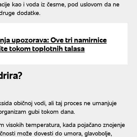
acije kao i voda iz česme, pod uslovom da ne
i druge dodatke.
inja upozorava: Ove tri namirnice
ite tokom toplotnih talasa
drira?
ida običnoj vodi, ali taj proces ne umanjuje
 organizam gubi tokom dana.
m visokih temperatura, kada pojačano znojenje
ečnosti može dovesti do umora, glavobolje,