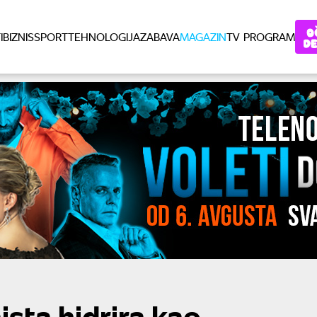
I
BIZNIS
SPORT
TEHNOLOGIJA
ZABAVA
MAGAZIN
TV PROGRAM
ista hidrira kao