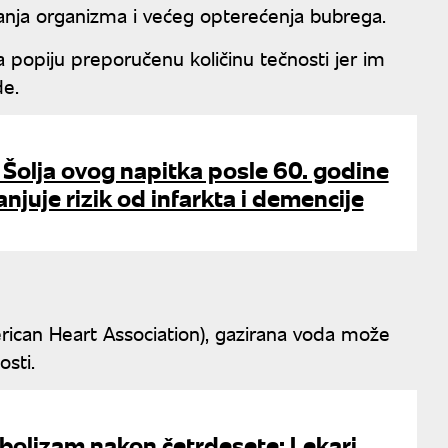
anja organizma i većeg opterećenja bubrega.
popiju preporučenu količinu tečnosti jer im
de.
: Šolja ovog napitka posle 60. godine
njuje rizik od infarkta i demencije
ican Heart Association), gazirana voda može
sti.
bolizam nakon četrdesete: Lekari