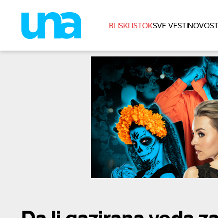
BLISKI ISTOK
SVE VESTI
NOVOST
Da li gazirana voda za