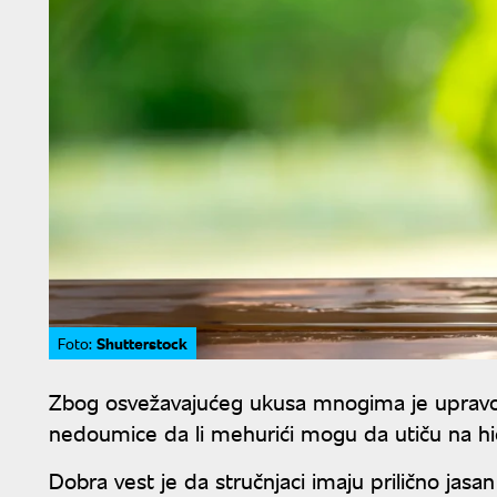
Shutterstock
Foto:
Zbog osvežavajućeg ukusa mnogima je upravo on
nedoumice da li mehurići mogu da utiču na hidr
Dobra vest je da stručnjaci imaju prilično jas