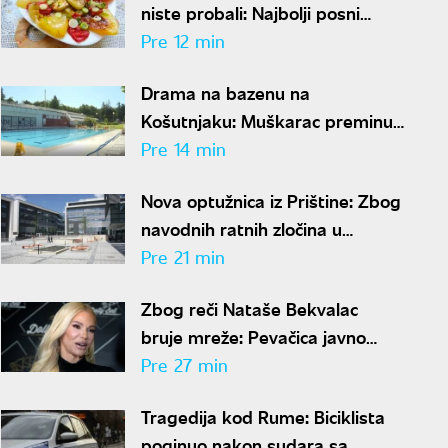
niste probali: Najbolji posni
ručak iz tiganja koji se sprema
Pre 12 min
za tili čas
Drama na bazenu na
Košutnjaku: Muškarac preminuo
uprkos pokušaju reanimmacije
Pre 14 min
Nova optužnica iz Prištine: Zbog
navodnih ratnih zločina u
Đakovici terete 20 osoba
Pre 21 min
Zbog reči Nataše Bekvalac
bruje mreže: Pevačica javno
raskrinkala sve lažne moraliste
Pre 27 min
Tragedija kod Rume: Biciklista
poginuo nakon sudara sa