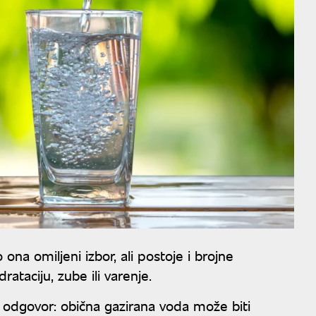
a omiljeni izbor, ali postoje i brojne
ataciju, zube ili varenje.
an odgovor: obična gazirana voda može biti