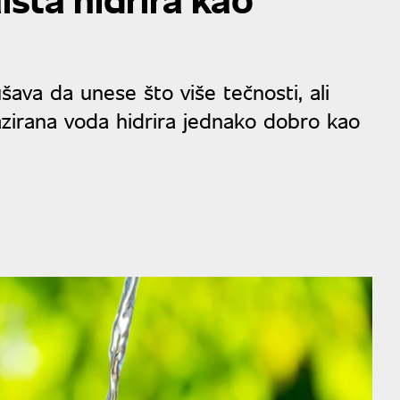
šava da unese što više tečnosti, ali
gazirana voda hidrira jednako dobro kao