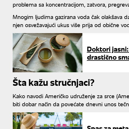
problema sa koncentracijom, zatvora, pregrev
Mnogim ljudima gazirana voda čak olakšava da 
njen osvežavajući ukus više prija od obične vo
Doktori jasni
drastično sma
Šta kažu stručnjaci?
Kako navodi Američko udruženje za srce (Amer
biti dobar način da povećate dnevni unos tečno
Spas za meta