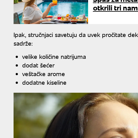
otkrili tri na
Ipak, stručnjaci savetuju da uvek pročitate dek
sadrže:
velike količine natrijuma
dodat šećer
veštačke arome
dodatne kiseline