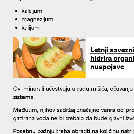
kalcijum
magnezijum
kalijum
Letnji savezni
hidrira organ
nuspojave
Ovi minerali učestvuju u radu mišića, očuvanj
sistema.
Međutim, njihov sadržaj značajno varira od pro
gazirana voda ne bi trebalo da bude glavni izvo
Posebnu pažnju treba obratiti na količinu natri