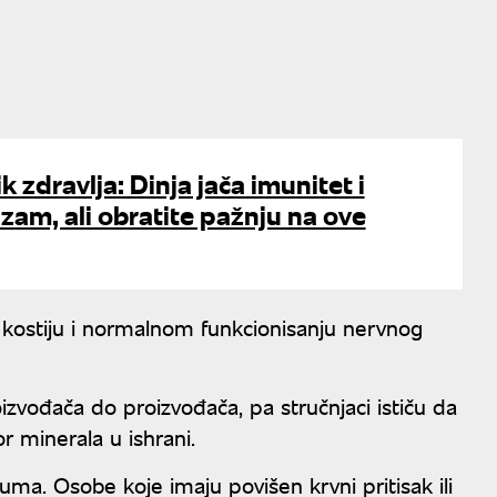
k zdravlja: Dinja jača imunitet i
izam, ali obratite pažnju na ove
u kostiju i normalnom funkcionisanju nervnog
izvođača do proizvođača, pa stručnjaci ističu da
r minerala u ishrani.
juma. Osobe koje imaju povišen krvni pritisak ili