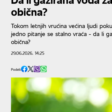
obična?
Tokom letnjih vrućina većina ljudi poku
jedno pitanje se stalno vraća - da li 
obična?
29.06.2026. 14:25
Podeli: