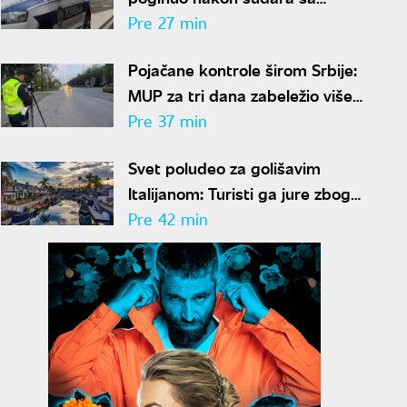
automobilom
Pre 27 min
Pojačane kontrole širom Srbije:
MUP za tri dana zabeležio više
od 19.000 prekoračenja brzine
Pre 37 min
Svet poludeo za golišavim
Italijanom: Turisti ga jure zbog
poruke na grudima, Bred Pit mu
Pre 42 min
šalje poruke, a "Guči" ga
obožava