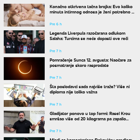
Konačno otkrivena tačna brojka: Evo koliko
minuta intimnog odnosa je ženi potrebno da
bi bila potpuno zadovoljna
Pre 6 h
Legenda Liverpula razočarana odlukom
Salaha: Turcima se neće dopasti ove reči
Pre 7 h
Pomračenje Sunca 12. avgusta: Naočare za
posmatranje skoro rasprodate
Pre 7 h
Šta poslodavci sada najviše traže? Više ni
diploma nije toliko važna
Pre 7 h
Gladijator ponovo u top formi: Rasel Krou
smršao više od 20 kilograma pa zapalio
društvene mreže novim izgledom
Pre 7 h
Mladi as komentarisao Đokovićev predlog: