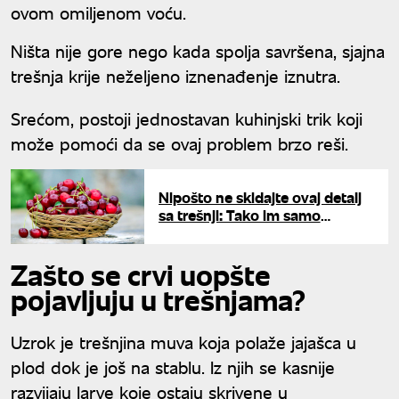
ovom omiljenom voću.
Ništa nije gore nego kada spolja savršena, sjajna
trešnja krije neželjeno iznenađenje iznutra.
Srećom, postoji jednostavan kuhinjski trik koji
može pomoći da se ovaj problem brzo reši.
Nipošto ne skidajte ovaj detalj
sa trešnji: Tako im samo
uništavate sok i svežinu
Zašto se crvi uopšte
pojavljuju u trešnjama?
Uzrok je trešnjina muva koja polaže jajašca u
plod dok je još na stablu. Iz njih se kasnije
razvijaju larve koje ostaju skrivene u