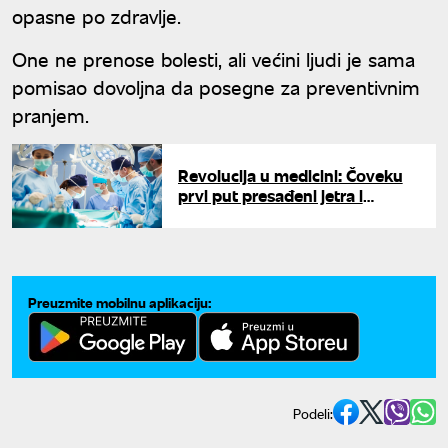
opasne po zdravlje.
One ne prenose bolesti, ali većini ljudi je sama
pomisao dovoljna da posegne za preventivnim
pranjem.
Revolucija u medicini: Čoveku
prvi put presađeni jetra i
bubrezi genetski modifikovane
svinje
Preuzmite mobilnu aplikaciju:
Podeli: