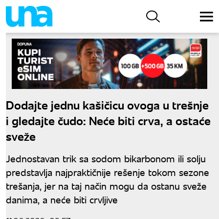
Dodajte jednu kašičicu ovoga u trešnje
i gledajte čudo: Neće biti crva, a ostaće
sveže
Jednostavan trik sa sodom bikarbonom ili solju
predstavlja najpraktičnije rešenje tokom sezone
trešanja, jer na taj način mogu da ostanu sveže
danima, a neće biti crvljive