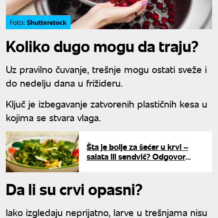
Shutterstock
Foto:
Koliko dugo mogu da traju?
Uz pravilno čuvanje, trešnje mogu ostati sveže i
do nedelju dana u frižideru.
Ključ je izbegavanje zatvorenih plastičnih kesa u
kojima se stvara vlaga.
Šta je bolje za šećer u krvi –
salata ili sendvič? Odgovor
stručnjaka će vas iznenaditi
Da li su crvi opasni?
Iako izgledaju neprijatno, larve u trešnjama nisu