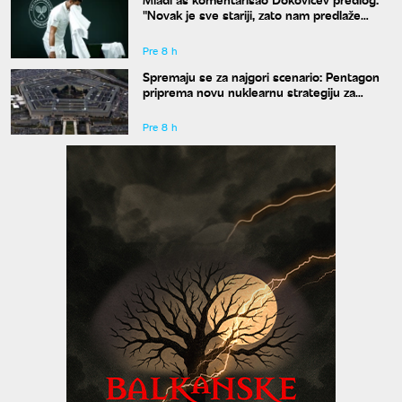
"Novak je sve stariji, zato nam predlaže
kraće mečeve"
Pre 8 h
Spremaju se za najgori scenario: Pentagon
priprema novu nuklearnu strategiju za
eventualni sukob sa Rusijom i Kinom
Pre 8 h