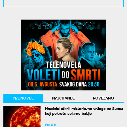
NAJNOVIJE
NAJČITANIJE
POVEZANO
Naučnici otkrili misteriozne vrtloge na Suncu
koji pokreću solarne baklje
Pre 6 h