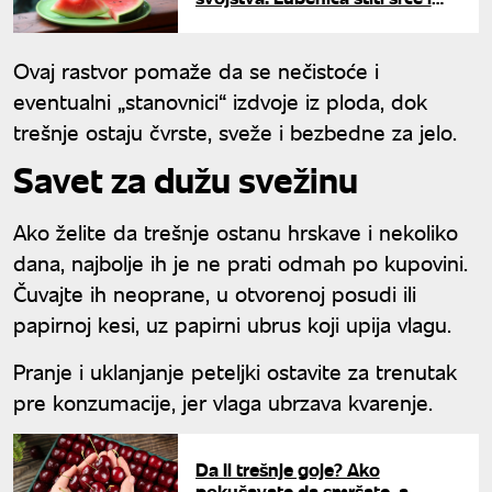
bubrege, a muškarcima
pomaže kod potencije
Ovaj rastvor pomaže da se nečistoće i
eventualni „stanovnici“ izdvoje iz ploda, dok
trešnje ostaju čvrste, sveže i bezbedne za jelo.
Savet za dužu svežinu
Ako želite da trešnje ostanu hrskave i nekoliko
dana, najbolje ih je ne prati odmah po kupovini.
Čuvajte ih neoprane, u otvorenoj posudi ili
papirnoj kesi, uz papirni ubrus koji upija vlagu.
Pranje i uklanjanje peteljki ostavite za trenutak
pre konzumacije, jer vlaga ubrzava kvarenje.
Da li trešnje goje? Ako
pokušavate da smršate, a