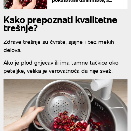
obožavate ih, ovo morate znati
Kako prepoznati kvalitetne
trešnje?
Zdrave trešnje su čvrste, sjajne i bez mekih
delova.
Ako je plod gnjecav ili ima tamne tačkice oko
peteljke, velika je verovatnoća da nije svež.