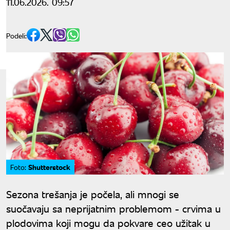
11.06.2026. 09:57
Podeli:
Shutterstock
Foto:
Sezona trešanja je počela, ali mnogi se
suočavaju sa neprijatnim problemom - crvima u
plodovima koji mogu da pokvare ceo užitak u