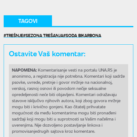
TAGOVI
TREŠNJE
SEZONA TREŠANJA
SODA BIKARBONA
Ostavite Vaš komentar:
NAPOMENA:
Komentarisanje vesti na portalu UNA.RS je
anonimno, a registracija nije potrebna. Komentari koji sadrže
psovke, uvrede, pretnje i govor mržnje na nacionalnoj,
verskoj, rasnoj osnovi ili povodom nečije seksualne
opredeljenosti neće biti objavljeni. Komentari odražavaju
stavove isključivo njihovih autora, koji zbog govora mržnje
mogu biti i krivično gonjeni. Kao čitatelj prihvatate
mogućnost da među komentarima mogu biti pronađeni
sadržaji koji mogu biti u suprotnosti sa Vašim načelima i
uverenjima. Nije dozvoljeno postavljanje linkova i
promovisanjedrugih sajtova kroz komentare.