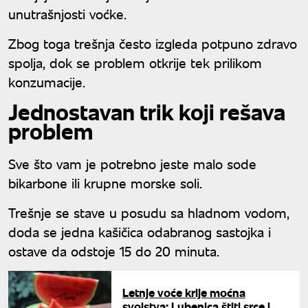
unutrašnjosti voćke.
Zbog toga trešnja često izgleda potpuno zdravo
spolja, dok se problem otkrije tek prilikom
konzumacije.
Jednostavan trik koji rešava
problem
Sve što vam je potrebno jeste malo sode
bikarbone ili krupne morske soli.
Trešnje se stave u posudu sa hladnom vodom,
doda se jedna kašičica odabranog sastojka i
ostave da odstoje 15 do 20 minuta.
Letnje voće krije moćna
svojstva: Lubenica štiti srce i