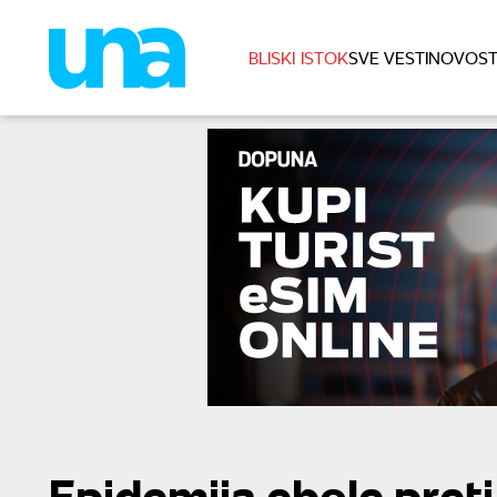
BLISKI ISTOK
SVE VESTI
NOVOST
Epidemija ebole pret