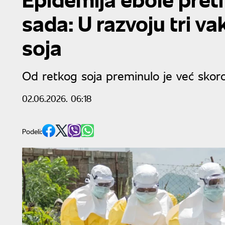
sada: U razvoju tri va
soja
Od retkog soja preminulo je već skoro
02.06.2026. 06:18
Podeli: