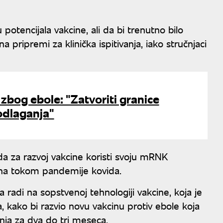
 potencijala vakcine, ali da bi trenutno bilo
ripremi za klinička ispitivanja, iako stručnjaci
bog ebole: "Zatvoriti granice
odlaganja"
a za razvoj vakcine koristi svoju mRNK
cina tokom pandemije kovida.
a radi na sopstvenoj tehnologiji vakcine, koja je
kako bi razvio novu vakcinu protiv ebole koja
anja za dva do tri meseca.