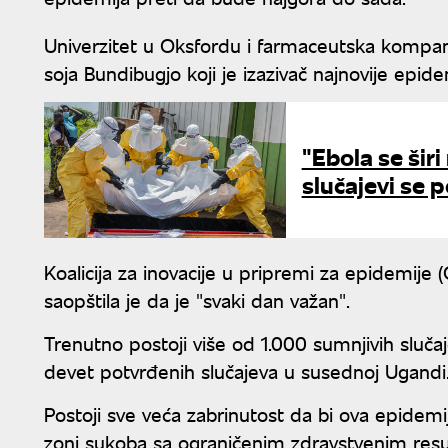
Univerzitet u Oksfordu i farmaceutska kompan
soja Bundibugjo koji je izazivač najnovije epide
"Ebola se šir
slučajevi se p
Koalicija za inovacije u pripremi za epidemije (
saopštila je da je "svaki dan važan".
Trenutno postoji više od 1.000 sumnjivih sluč
devet potvrđenih slučajeva u susednoj Ugandi
Postoji sve veća zabrinutost da bi ova epidemij
zoni sukoba sa ograničenim zdravstvenim res