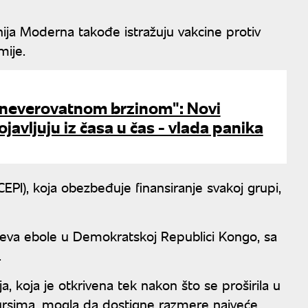
ija Moderna takođe istražuju vakcine protiv
mije.
i neverovatnom brzinom": Novi
ojavljuju iz časa u čas - vlada panika
CEPI), koja obezbeđuje finansiranje svakoj grupi,
ajeva ebole u Demokratskoj Republici Kongo, sa
.
a, koja je otkrivena tek nakon što se proširila u
ursima, mogla da dostigne razmere najveće