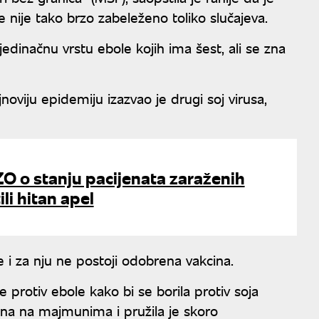
e nije tako brzo zabeleženo toliko slučajeva.
dinačnu vrstu ebole kojih ima šest, ali se zna
jnoviju epidemiju izazvao je drugi soj virusa,
ZO o stanju pacijenata zaraženih
li hitan apel
 i za nju ne postoji odobrena vakcina.
ne protiv ebole kako bi se borila protiv soja
ana na majmunima i pružila je skoro