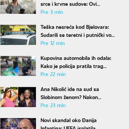
srce i krvne sudove: Ovi
simptomi su alarm za hitnu
Pre 3 min
reakciju
Teška nesreća kod Bjelovara:
Sudarili se teretni i putnički voz,
ima povređenih
Pre 12 min
Kupovina automobila ih odala:
Kako je policija pratila trag
novca posle ubistva piljara (73)
Pre 22 min
na Karaburmi
Ana Nikolić ide na sud sa
Slobinom ženom? Nakon
gnusnog vređanja, oglasio se
Pre 23 min
Jelenin advokat
Novi skandal oko Đanija
Infantina: UEFA isplatila