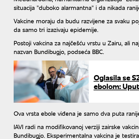
situacija "duboko alarmantna" i da nikada ranij
Vakcine moraju da budu razvijene za svaku poje
da samo tri izazivaju epidemije.
Postoji vakcina za najčešću vrstu u Zairu, ali na
nazvan Bundibugjo, podseća BBC.
Oglasila se S
ebolom: Uputi
Ova vrsta ebole viđena je samo dva puta ranije
IAVI radi na modifikovanoj verziji zairske vakci
Bundibugjo. Eksperimentalna vakcina je testir