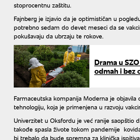
stoprocentnu zaštitu.
Fajnberg je izjavio da je optimističan u pogledu
potrebno sedam do devet meseci da se vakcina p
pokušavaju da ubrzaju te rokove.
Drama u SZO z
odmah i bez 
Farmaceutska kompanija Moderna je objavila d
tehnologiju, koja je primenjena u razvoju vak
Univerzitet u Oksfordu je već ranije saopštio d
takođe spasla živote tokom pandemije kovida, 
bi trebalo da bude spremna za klinička ispitiv