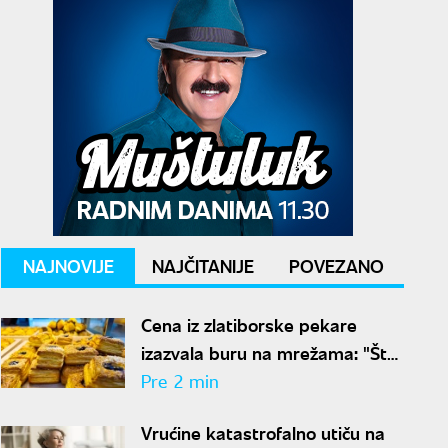
NAJNOVIJE
NAJČITANIJE
POVEZANO
Cena iz zlatiborske pekare
izazvala buru na mrežama: "Šta
zna čovek šta je 300 grama
Pre 2 min
žužua"
Vrućine katastrofalno utiču na