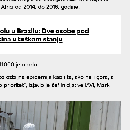
frici od 2014. do 2016. godine.
olu u Brazilu: Dve osobe pod
dna u teškom stanju
11.000 je umrlo.
 ozbiljna epidemija kao i ta, ako ne i gora, a
ioritet", izjavio je šef inicijative IAVI, Mark