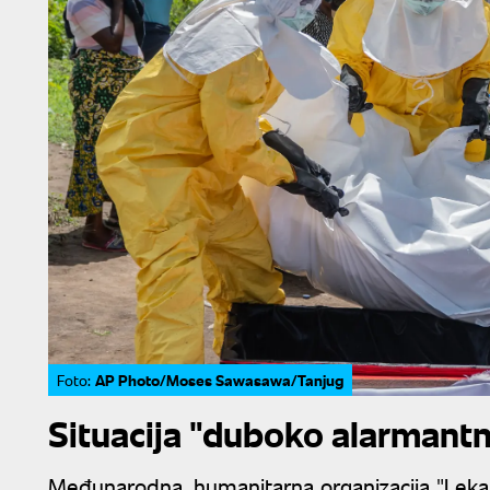
AP Photo/Moses Sawasawa/Tanjug
Foto:
Situacija "duboko alarmant
Međunarodna, humanitarna organizacija "Lekari 