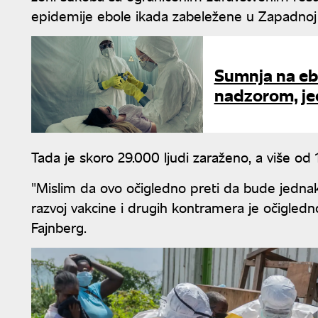
epidemije ebole ikada zabeležene u Zapadnoj A
Sumnja na eb
nadzorom, je
Tada je skoro 29.000 ljudi zaraženo, a više od 
"Mislim da ovo očigledno preti da bude jednako
razvoj vakcine i drugih kontramera je očigledno pr
Fajnberg.