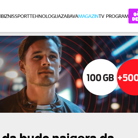
I
BIZNIS
SPORT
TEHNOLOGIJA
ZABAVA
MAGAZIN
TV PROGRAM
i da bude najgora da