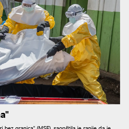
na"
bez granica" (MSF), saopštila je ranije da je