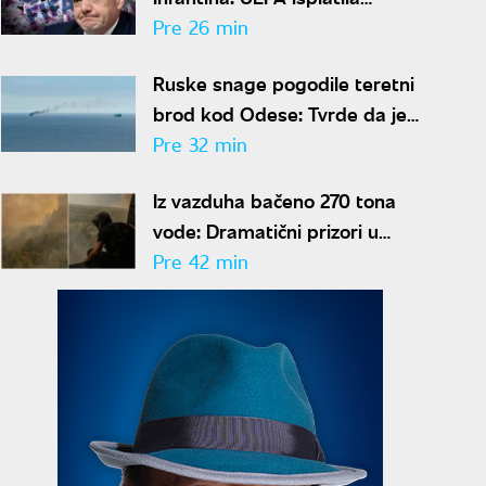
šestocifrenu sumu njegovoj
Pre 26 min
navodnoj ljubavnici
Ruske snage pogodile teretni
brod kod Odese: Tvrde da je
prevozio oružje i opremu za
Pre 32 min
Ukrajinu
Iz vazduha bačeno 270 tona
vode: Dramatični prizori u
Deliblatskoj peščari, MUP
Pre 42 min
objavio snimke borbe sa
vatrenom stihijom