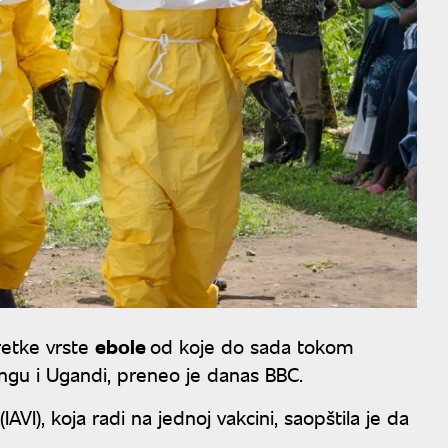
 retke vrste
ebole
od koje do sada tokom
gu i Ugandi, preneo je danas BBC.
AVI), koja radi na jednoj vakcini, saopštila je da