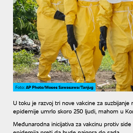
AP Photo/Moses Sawasawa/Tanjug
Foto:
U toku je razvoj tri nove vakcine za suzbijanje
epidemije umrlo skoro 250 ljudi, mahom u Kon
Međunarodna inicijativa za vakcinu protiv side (I
epidemija preti da bude najgora do sada.